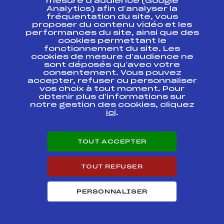
mesure d’audience (Google
SAMSE NATIONAL
Analytics) afin d’analyser la
TOUR JEUNES HS60
FFS
TNAM0021.FFS
fréquentation du site, vous
HOMMES CHAUX
proposer du contenu vidéo et les
NEUVE 30/12/2016
performances du site, ainsi que des
cookies permettant le
SAMSE National
fonctionnement du site. Les
Tour U17 Combine
FFS
CNAM0014.FFS
cookies de mesure d’audience ne
Nordique
sont déposés qu’avec votre
consentement. Vous pouvez
accepter, refuser ou personnaliser
SAMSE NATIONAL
TOUR AUTRANS
FFS
vos choix à tout moment. Pour
TNAM0011.FFS
SAUT SPECIAL
obtenir plus d'informations sur
notre gestion des cookies, cliquez
ici
.
Circuits Nordique 2017
TOUT ACCEPTER
Circuits
Rang
TOUT REFUSER
SAMSE SAUT NATIONAL TOUR U17 HOMMES
19
PERSONNALISER
SAMSE SAUT NATIONAL TOUR A SENIORS
36
HOMMES