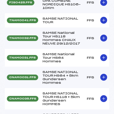
OPA COMBINE
FFS
FIS0425.FFS
NORDIQUE HS106-
10Km
SAMSE NATIONAL
FFS
TNAM0041.FFS
TOUR
SAMSE National
Tour HS118
FFS
TNAM0032.FFS
Hommes CHAUX
NEUVE 29/12/2017
SAMSE National
Tour HS64
FFS
TNAM0031.FFS
Hommes
SAMSE NATIONAL
TOUR HS64 + 5km
FFS
CNAM0031.FFS
Gundersen
Hommes
SAMSE NATIONAL
TOUR HS118 + 5km
FFS
CNAM0035.FFS
Gundersen
HOMMES