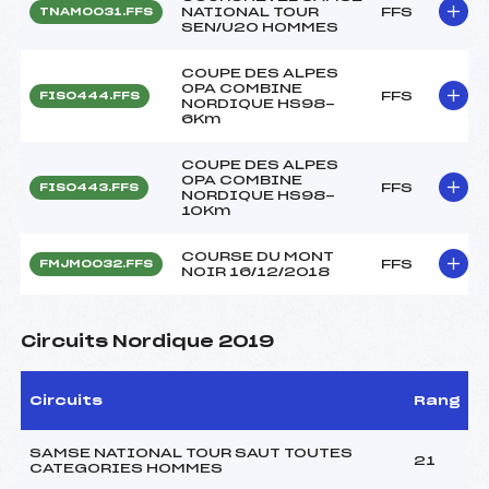
NATIONAL TOUR
FFS
TNAM0031.FFS
SEN/U20 HOMMES
COUPE DES ALPES
OPA COMBINE
FFS
FIS0444.FFS
NORDIQUE HS98-
6Km
COUPE DES ALPES
OPA COMBINE
FFS
FIS0443.FFS
NORDIQUE HS98-
10Km
COURSE DU MONT
FFS
FMJM0032.FFS
NOIR 16/12/2018
Circuits Nordique 2019
Circuits
Rang
SAMSE NATIONAL TOUR SAUT TOUTES
21
CATEGORIES HOMMES