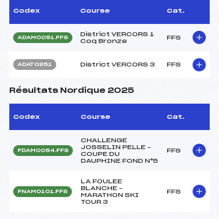
Codex
Course
Cat.
District VERCORS 1
FFS
ADAM0051.FFS
Coq Bronze
District VERCORS 3
FFS
ADAT0251
Résultats Nordique 2025
Codex
Course
Cat.
CHALLENGE
JOSSELIN PELLE –
FFS
FDAM0054.FFS
COUPE DU
DAUPHINE FOND N°5
LA FOULEE
BLANCHE –
FFS
FNAM0101.FFS
MARATHON SKI
TOUR 3