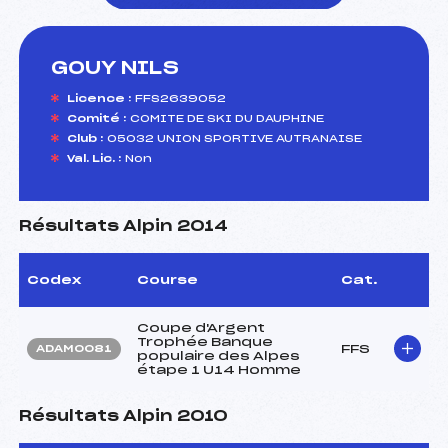
GOUY NILS
foi(s) le ski
Licence :
FFS2639052
Comité :
COMITE DE SKI DU DAUPHINE
Club :
05032 UNION SPORTIVE AUTRANAISE
Val. Lic. :
Non
Résultats Alpin 2014
Codex
Course
Cat.
Coupe d'Argent
Trophée Banque
FFS
ADAM0081
populaire des Alpes
étape 1 U14 Homme
Résultats Alpin 2010