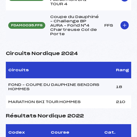
TOUR 4
Coupe du Dauphiné
– Challenge BP
AURA – Fond N°4
FFS
FDAM0035.FFS
Chartreuse Col de
Porte
Circuits Nordique 2024
Circuits
Rang
FOND – COUPE DU DAUPHINE SENIORS
18
HOMMES
MARATHON SKI TOUR HOMMES
210
Résultats Nordique 2022
Codex
Course
Cat.