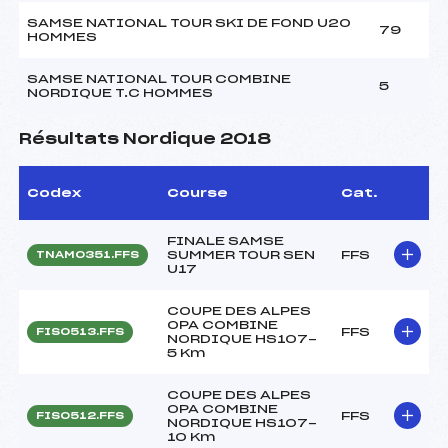
SAMSE NATIONAL TOUR SKI DE FOND U20
79
HOMMES
SAMSE NATIONAL TOUR COMBINE
5
NORDIQUE T.C HOMMES
Résultats Nordique 2018
Codex
Course
Cat.
FINALE SAMSE
SUMMER TOUR SEN
FFS
TNAM0351.FFS
U17
COUPE DES ALPES
OPA COMBINE
FFS
FIS0513.FFS
NORDIQUE HS107-
5 Km
COUPE DES ALPES
OPA COMBINE
FFS
FIS0512.FFS
NORDIQUE HS107-
10 Km