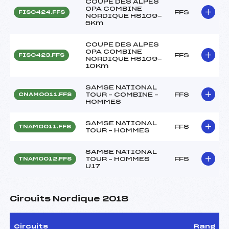
COUPE DES ALPES
OPA COMBINE
FFS
FIS0424.FFS
NORDIQUE HS109-
5Km
COUPE DES ALPES
OPA COMBINE
FFS
FIS0423.FFS
NORDIQUE HS109-
10Km
SAMSE NATIONAL
TOUR – COMBINE –
FFS
CNAM0011.FFS
HOMMES
SAMSE NATIONAL
FFS
TNAM0011.FFS
TOUR – HOMMES
SAMSE NATIONAL
TOUR – HOMMES
FFS
TNAM0012.FFS
U17
Circuits Nordique 2018
Circuits
Rang