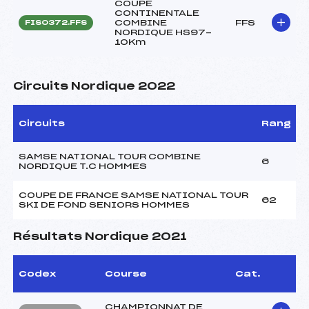
COUPE
CONTINENTALE
COMBINE
FFS
FIS0372.FFS
NORDIQUE HS97-
10Km
Circuits Nordique 2022
Circuits
Rang
SAMSE NATIONAL TOUR COMBINE
6
NORDIQUE T.C HOMMES
COUPE DE FRANCE SAMSE NATIONAL TOUR
62
SKI DE FOND SENIORS HOMMES
Résultats Nordique 2021
Codex
Course
Cat.
CHAMPIONNAT DE