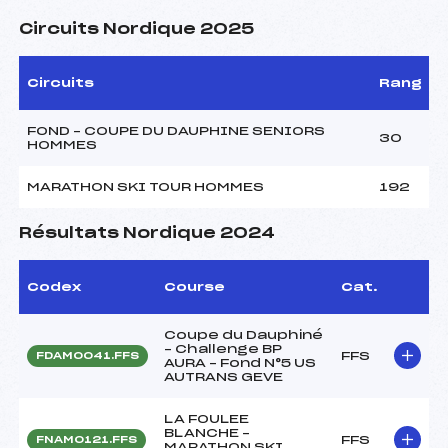
Circuits Nordique 2025
Circuits
Rang
FOND – COUPE DU DAUPHINE SENIORS
30
HOMMES
MARATHON SKI TOUR HOMMES
192
Résultats Nordique 2024
Codex
Course
Cat.
Coupe du Dauphiné
– Challenge BP
FFS
FDAM0041.FFS
AURA – Fond N°5 US
AUTRANS GEVE
LA FOULEE
BLANCHE –
FFS
FNAM0121.FFS
MARATHON SKI