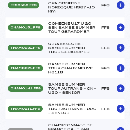
OPA COMBINE
FFS
FIS0556.FFS
NORDIQUE HS87-10
Km
COMBINE U17 U 20
SEN SAMSE SUMMER
FFS
CNAM0151.FFS
TOUR GERARDMER
U20/SENIORS –
SAMSE SUMMER
FFS
TNAM0231.FFS
TOUR GERARDMER
SAMSE SUMMER
TOUR CHAUX NEUVE
FFS
TNAM0221.FFS
HS118
SAMSE SUMMER
TOUR AUTRANS – CN-
FFS
CNAM0141.FFS
U20 – SENIOR
SAMSE SUMMER
TOUR AUTRANS – U20
FFS
TNAM0211.FFS
– SENIOR
CHAMPIONNATS DE
FRANCE SAUT PAR