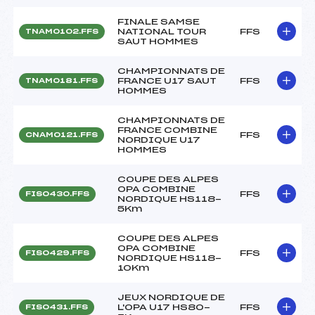
FINALE SAMSE
NATIONAL TOUR
FFS
TNAM0102.FFS
SAUT HOMMES
CHAMPIONNATS DE
FRANCE U17 SAUT
FFS
TNAM0181.FFS
HOMMES
CHAMPIONNATS DE
FRANCE COMBINE
FFS
CNAM0121.FFS
NORDIQUE U17
HOMMES
COUPE DES ALPES
OPA COMBINE
FFS
FIS0430.FFS
NORDIQUE HS118-
5Km
COUPE DES ALPES
OPA COMBINE
FFS
FIS0429.FFS
NORDIQUE HS118-
10Km
JEUX NORDIQUE DE
L'OPA U17 HS80-
FFS
FIS0431.FFS