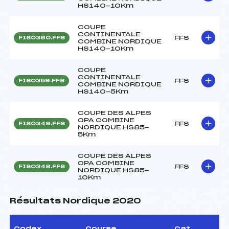
HS140-10Km
COUPE
CONTINENTALE
FFS
FIS0360.FFS
COMBINE NORDIQUE
HS140-10Km
COUPE
CONTINENTALE
FFS
FIS0359.FFS
COMBINE NORDIQUE
HS140-5Km
COUPE DES ALPES
OPA COMBINE
FFS
FIS0349.FFS
NORDIQUE HS85-
5Km
COUPE DES ALPES
OPA COMBINE
FFS
FIS0348.FFS
NORDIQUE HS85-
10Km
Résultats Nordique 2020
Codex
Course
Cat.