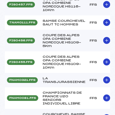
OPA COMBINE
FFS
FIS0457.FFS
NORDIQUE HS116-
10Km
SAMSE COURCHEVEL
FFS
TNAM0111.FFS
SAUT TC HOMMES
COUPE DES ALPES
OPA COMBINE
FFS
FIS0456.FFS
NORDIQUE HS109-
5Km
COUPE DES ALPES
OPA COMBINE
FFS
FIS0455.FFS
NORDIQUE HS109-
10Km
LA
FFS
FNAM0321.FFS
TRANSJURASSIENNE
CHAMPIONNATS DE
FRANCE U20
FFS
FNAM0081.FFS
SENIORS
INDIVIDUEL LIBRE
COURCHEVEL SAMSE