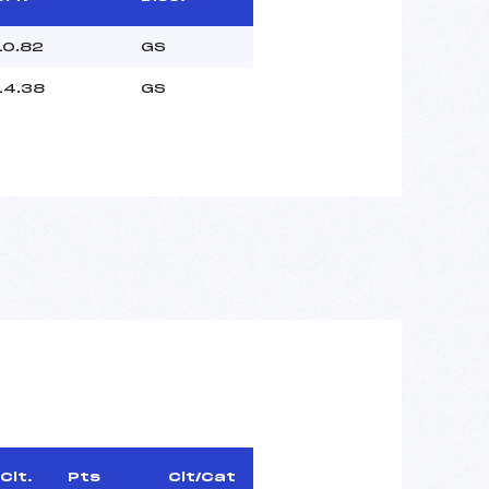
10.82
GS
14.38
GS
Clt.
Pts
Clt/Cat