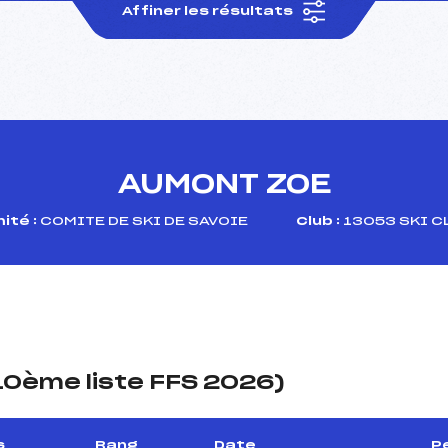
Affiner les résultats
AUMONT ZOE
ité :
COMITE DE SKI DE SAVOIE
Club :
13053 SKI C
(10ème liste FFS 2026)
s
Rang
Date
P