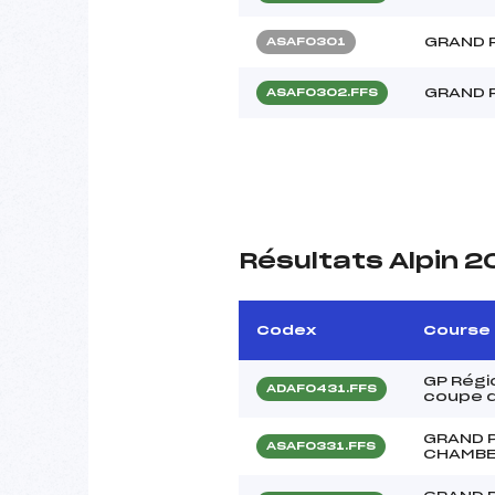
GRAND P
ASAF0301
GRAND P
ASAF0302.FFS
Résultats Alpin 2
Codex
Course
GP Régio
ADAF0431.FFS
coupe d
GRAND P
ASAF0331.FFS
CHAMBE