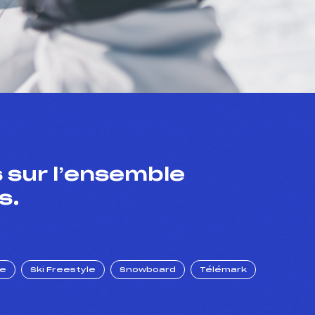
 sur l’ensemble
s.
ue
Ski Freestyle
Snowboard
Télémark