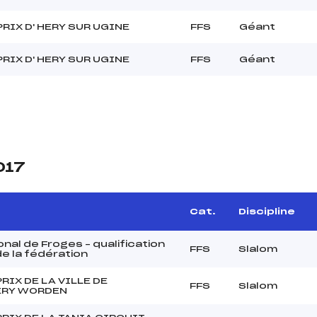
RIX D' HERY SUR UGINE
FFS
Géant
RIX D' HERY SUR UGINE
FFS
Géant
017
Cat.
Discipline
nal de Froges – qualification
FFS
Slalom
e la fédération
RIX DE LA VILLE DE
FFS
Slalom
RY WORDEN