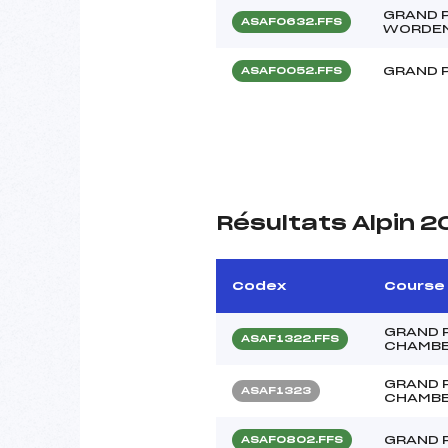
GRAND 
ASAF0632.FFS
WORDE
GRAND 
ASAF0052.FFS
Résultats Alpin 2
Codex
Course
GRAND P
ASAF1322.FFS
CHAMBE
GRAND P
ASAF1323
CHAMBE
GRAND 
ASAF0802.FFS