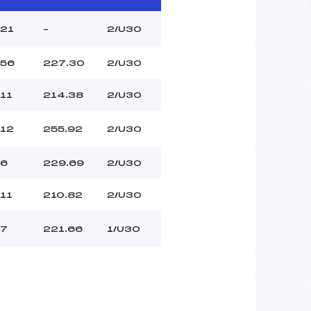
21
–
2/U30
56
227.30
2/U30
11
214.38
2/U30
12
255.92
2/U30
6
229.69
2/U30
11
210.82
2/U30
7
221.66
1/U30