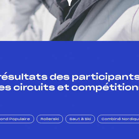
résultats des participants
es circuits et compétition
Fond Populaire
Rollerski
Saut à Ski
Combiné Nordiq