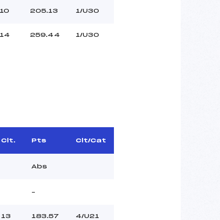
10
205.13
1/U30
14
259.44
1/U30
Clt.
Pts
Clt/Cat
Abs
–
13
183.57
4/U21