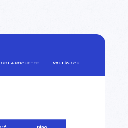
LUB LA ROCHETTE
Val. Lic. :
Oui
erf.
Disc.