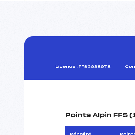
Licence :
FFS2638978
Com
Points Alpin FFS 
Pénalité
Point