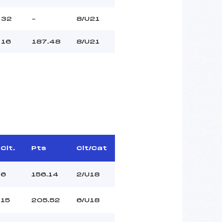
32
–
8/U21
16
187.48
8/U21
Clt.
Pts
Clt/Cat
6
156.14
2/U18
15
205.52
6/U18