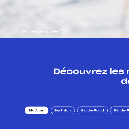
Fiche individuelle
Découvrez les 
d
Ski Alpin
Biathlon
Ski de Fond
Ski de 