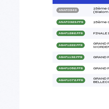
15ème C
ANAF0343
(Slalom
15ème C
ANAF0323.FFS
FINALE
ASAF1282.FFS
GRAND 
ASAF1222.FFS
WORDE
GRAND 
ASAF1132.FFS
GRAND 
ASAF1052.FFS
GRAND P
ASAF1072.FFS
BELLEC