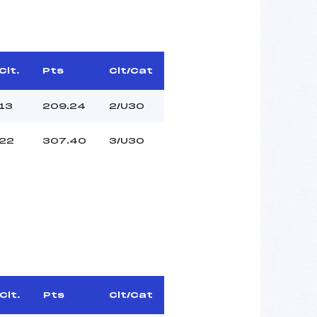
Clt.
Pts
Clt/Cat
13
209.24
2/U30
22
307.40
3/U30
Clt.
Pts
Clt/Cat