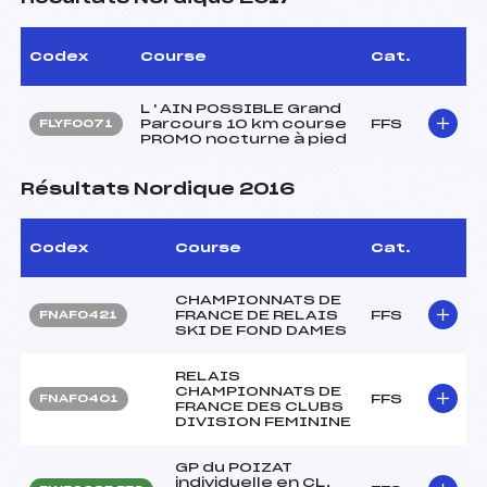
Codex
Course
Cat.
L ' AIN POSSIBLE Grand
Parcours 10 km course
FFS
FLYF0071
PROMO nocturne à pied
Résultats Nordique 2016
Codex
Course
Cat.
CHAMPIONNATS DE
FRANCE DE RELAIS
FFS
FNAF0421
SKI DE FOND DAMES
RELAIS
CHAMPIONNATS DE
FFS
FNAF0401
FRANCE DES CLUBS
DIVISION FEMININE
GP du POIZAT
individuelle en CL.