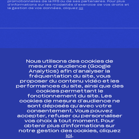
promotionnelles de la FFS ou de ses partenaires. Pour plus
d’informations sur les modalités d’exercice de vos droits et
la gestion de vos données, cliquez
ici
CONTACT
Nous utilisons des cookies de
ESPACE PRESSE
mesure d’audience (Google
Analytics) afin d’analyser la
fréquentation du site, vous
Ressources
proposer du contenu vidéo et les
performances du site, ainsi que des
Pass’Neige
cookies permettant le
Projet sportif fédéral
fonctionnement du site. Les
cookies de mesure d’audience ne
Projet de performance fédéral
sont déposés qu’avec votre
Antidopage
consentement. Vous pouvez
Pôle Développement, Formation, Suivi
accepter, refuser ou personnaliser
Scientifique
vos choix à tout moment. Pour
Listes ministérielles
obtenir plus d'informations sur
notre gestion des cookies, cliquez
Pôle vie de l’athlète
ici
.