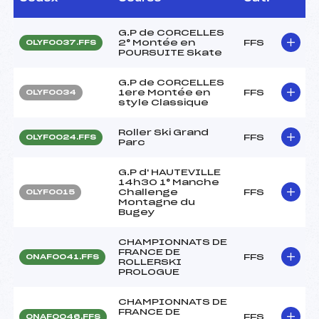
G.P de CORCELLES
2° Montée en
FFS
OLYF0037.FFS
POURSUITE Skate
G.P de CORCELLES
1ere Montée en
FFS
OLYF0034
style Classique
Roller Ski Grand
FFS
OLYF0024.FFS
Parc
G.P d' HAUTEVILLE
14h30 1° Manche
Challenge
FFS
OLYF0015
Montagne du
Bugey
CHAMPIONNATS DE
FRANCE DE
FFS
ONAF0041.FFS
ROLLERSKI
PROLOGUE
CHAMPIONNATS DE
FRANCE DE
FFS
ONAF0046.FFS