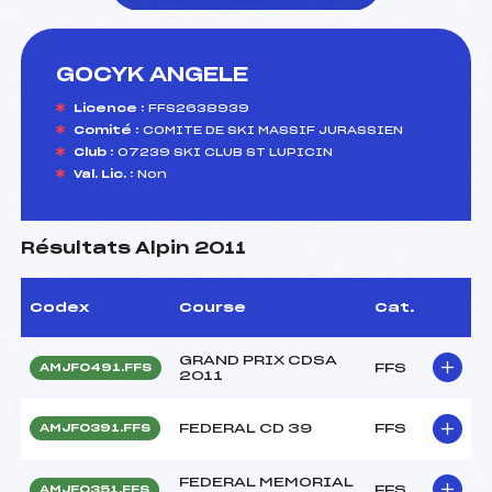
GOCYK ANGELE
foi(s) le ski
Licence :
FFS2638939
Comité :
COMITE DE SKI MASSIF JURASSIEN
Club :
07239 SKI CLUB ST LUPICIN
Val. Lic. :
Non
Résultats Alpin 2011
Codex
Course
Cat.
GRAND PRIX CDSA
FFS
AMJF0491.FFS
2011
FEDERAL CD 39
FFS
AMJF0391.FFS
FEDERAL MEMORIAL
FFS
AMJF0351.FFS