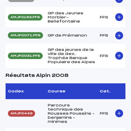
GP des Jeunes
Morbier-
FFS
AMJF0153.FFS
Bellefontaine
GP de Prémanon
FFS
AMJF0071.FFS
GP des jeunes de la
ville de Gex.
FFS
AMJF0031.FFS
Trophée Banque
Populaire des Alpes
Résultats Alpin 2008
Codex
Course
Cat.
Parcours
technique des
Rousses Poussins –
FFS
AMJF0442
benjamins –
minimes