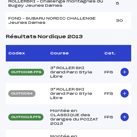
ROLLERSKI – Challenge montagnes du
5
Bugey Jeunes Dames
FOND – SUBARU NORDIC CHALLENGE
30
Jeunes Dames
Résultats Nordique 2013
Codex
Course
Cat.
3° ROLLER SKI
Grand Parc Style
FFS
OLYF0036.FFS
Libre
3° ROLLER SKI
Grand Parc Style
FFS
OLYF0034
Libre
Montée en
CLASSIQUE des
FFS
OLYF0015.FFS
Granges du POIZAT
2013
Montée en