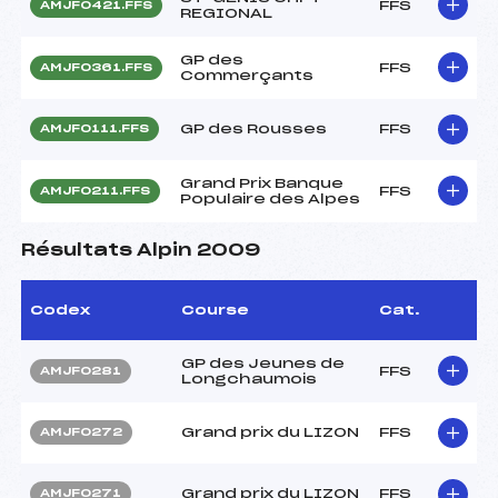
FFS
AMJF0421.FFS
REGIONAL
GP des
FFS
AMJF0361.FFS
Commerçants
GP des Rousses
FFS
AMJF0111.FFS
Grand Prix Banque
FFS
AMJF0211.FFS
Populaire des Alpes
Résultats Alpin 2009
Codex
Course
Cat.
GP des Jeunes de
FFS
AMJF0281
Longchaumois
Grand prix du LIZON
FFS
AMJF0272
Grand prix du LIZON
FFS
AMJF0271