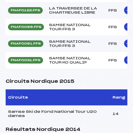
LA TRAVERSEE DE LA
FFS
FNAF0122.FFS
CHARTREUSE LIBRE
SAMSE NATIONAL
FFS
FNAF0096.FFS
TOUR FFS 3
SAMSE NATIONAL
FFS
FNAF0091.FFS
TOUR FFS 3
SAMSE NATIONAL
FFS
FNAF0031.FFS
TOUR KO QUALIF
Circuits Nordique 2015
Circuits
Rang
Samse Ski de Fond National Tour U20
14
dames
Résultats Nordique 2014