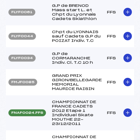
G.P de BRENOD
Mass start L. et
FFS
FLYF0061
Chpt du Lyonnais
Cadets Skiathlon
Chpt du LYONNAIS
sauf Cadets G.P du
FFS
FLYF0044
POIZAT Indiv. T.C
G.P de
CORMARANCHE
FFS
FLYF0034
Indiv. Cl. T.C 10 h
GRAND PRIX
GIRON/BELLEGARDE
FFS
FMJF0085
MEMORIAL
MAURICE RAISIN
CHAMPIONNAT DE
FRANCE CADETS
2012 Etape 1
FFS
FNAF0024.FFS
Individuel Skate
MOUTHE 22-
23/12/2011
CHAMPIONNAT DE