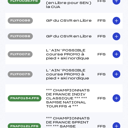
FFS
FLYF0035.FFS
(en Libre pour SEN )
la CUA
GP du CSVR en Libre
FFS
FLYF0096
GP du CSVR en Libre
FFS
FLYF0098
L ' AIN ' POSSIBLE
course PROMO à
FFS
FLYF0072
pied + ski nordique
L ' AIN ' POSSIBLE
course PROMO à
FFS
FLYF0075
pied + ski nordique
*** CHAMPIONNATS
DE FRANCE INDIV
CLASSIQUE *** ***
FFS
FNAF0154.FFS
SAMSE NATIONAL
TOUR FFS 4 ***
*** CHAMPIONNATS
DE FRANCE SPRINT
*** *** SAMSE
FFS
FNAF0121.FFS