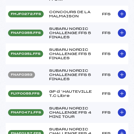
CONCOURS DE LA
FFS
FMJF0272.FFS
MALMAISON
SUBARU NORDIC
CHALLENGE FFS 5
FFS
FNAF0355.FFS
FINALES
SUBARU NORDIC
CHALLENGE FFS 5
FFS
FNAF0351.FFS
FINALES
SUBARU NORDIC
CHALLENGE FFS 5
FFS
FNAF0353
FINALES
GP d ' HAUTEVILLE
FFS
FLYF0055.FFS
T.C Libre
SUBARU NORDIC
CHALLENGE FFS 4
FFS
FNAF0471.FFS
MINI TOUR
SUBARU NORDIC
CHALLENGE FFS 4
FFS
FNAF0197.FFS