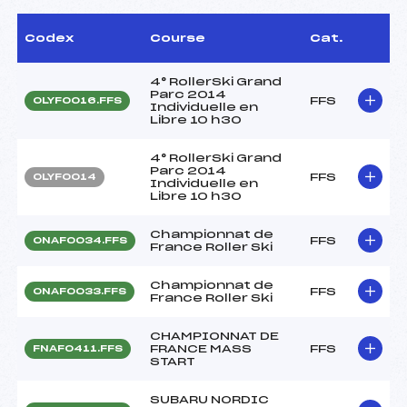
Codex
Course
Cat.
4° RollerSki Grand
Parc 2014
FFS
OLYF0016.FFS
Individuelle en
Libre 10 h30
4° RollerSki Grand
Parc 2014
FFS
OLYF0014
Individuelle en
Libre 10 h30
Championnat de
FFS
ONAF0034.FFS
France Roller Ski
Championnat de
FFS
ONAF0033.FFS
France Roller Ski
CHAMPIONNAT DE
FRANCE MASS
FFS
FNAF0411.FFS
START
SUBARU NORDIC