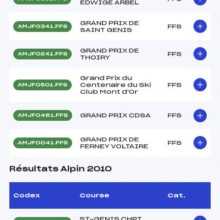
EDWIGE ARBEL
GRAND PRIX DE
FFS
AMJF0341.FFS
SAINT GENIS
GRAND PRIX DE
FFS
AMJF0241.FFS
THOIRY
Grand Prix du
Centenaire du Ski
FFS
AMJF0501.FFS
Club Mont d'Or
GRAND PRIX CDSA
FFS
AMJF0461.FFS
GRAND PRIX DE
FFS
AMJF0041.FFS
FERNEY VOLTAIRE
Résultats Alpin 2010
Codex
Course
Cat.
ST-GENIS CHPT