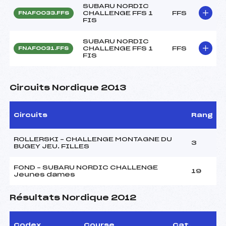
SUBARU NORDIC
CHALLENGE FFS 1
FFS
FNAF0033.FFS
FIS
SUBARU NORDIC
CHALLENGE FFS 1
FFS
FNAF0031.FFS
FIS
Circuits Nordique 2013
Circuits
Rang
ROLLERSKI – CHALLENGE MONTAGNE DU
3
BUGEY JEU. FILLES
FOND – SUBARU NORDIC CHALLENGE
19
Jeunes dames
Résultats Nordique 2012
Codex
Course
Cat.