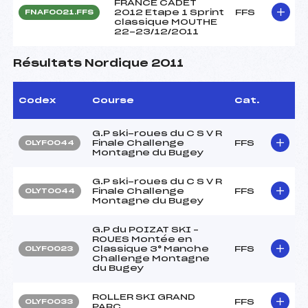
FRANCE CADET
2012 Etape 1 Sprint
FFS
FNAF0021.FFS
classique MOUTHE
22-23/12/2011
Résultats Nordique 2011
Codex
Course
Cat.
G.P ski-roues du C S V R
Finale Challenge
FFS
OLYF0044
Montagne du Bugey
G.P ski-roues du C S V R
Finale Challenge
FFS
OLYT0044
Montagne du Bugey
G.P du POIZAT SKI –
ROUES Montée en
Classique 3° Manche
FFS
OLYF0023
Challenge Montagne
du Bugey
ROLLER SKI GRAND
FFS
OLYF0033
PARC