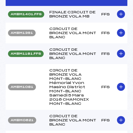
FINALE CIRCUIT DE
FFS
AMBM1401.FFS
BRONZE VOLA MB
CIRCUIT DE
BRONZE VOLA MONT
FFS
AMBM1391
BLANC
CIRCUIT DE
BRONZE VOLA MONT
FFS
AMBM1181.FFS
BLANC
CIRCUIT DE
BRONZE VOLA
MONT-BLANC
Mémorial Yvon
Masino District
FFS
AMBM1081
MONT-BLANC
Samedi 5 Mars
2016 CHAMONIX
MONT-BLANC
CIRCUIT DE
BRONZE VOLA MONT
FFS
AMBM0621
BLANC