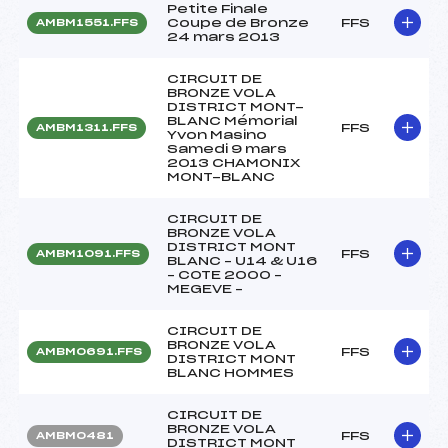
Petite Finale
Coupe de Bronze
FFS
AMBM1551.FFS
24 mars 2013
CIRCUIT DE
BRONZE VOLA
DISTRICT MONT-
BLANC Mémorial
FFS
AMBM1311.FFS
Yvon Masino
Samedi 9 mars
2013 CHAMONIX
MONT-BLANC
CIRCUIT DE
BRONZE VOLA
DISTRICT MONT
FFS
AMBM1091.FFS
BLANC – U14 & U16
– COTE 2000 –
MEGEVE –
CIRCUIT DE
BRONZE VOLA
FFS
AMBM0691.FFS
DISTRICT MONT
BLANC HOMMES
CIRCUIT DE
BRONZE VOLA
FFS
AMBM0481
DISTRICT MONT