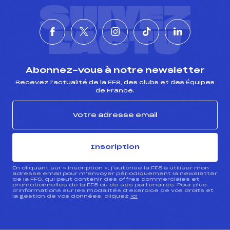
SUIVEZ
L'ACTU
Abonnez-vous à notre newsletter
Recevez l’actualité de la FFS, des clubs et des Équipes
de France.
Inscription
En cliquant sur « inscription », j’autorise la FFS à utiliser mon
adresse email pour m’envoyer périodiquement la newsletter
de la FFS, qui peut contenir des offres commerciales et
promotionnelles de la FFS ou de ses partenaires. Pour plus
d’informations sur les modalités d’exercice de vos droits et
la gestion de vos données, cliquez
ici