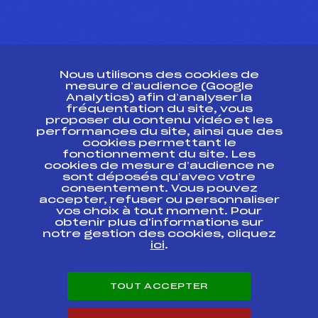
CONTACT
Nous utilisons des cookies de
ESPACE PRESSE
mesure d’audience (Google
Analytics) afin d’analyser la
fréquentation du site, vous
Ressources
proposer du contenu vidéo et les
performances du site, ainsi que des
Pass’Neige
cookies permettant le
Projet sportif fédéral
fonctionnement du site. Les
cookies de mesure d’audience ne
Projet de performance fédéral
sont déposés qu’avec votre
Antidopage
consentement. Vous pouvez
Pôle Développement, Formation, Suivi
accepter, refuser ou personnaliser
Scientifique
vos choix à tout moment. Pour
Listes ministérielles
obtenir plus d'informations sur
notre gestion des cookies, cliquez
Pôle vie de l’athlète
ici
.
Enseignement professionnel
Informatique et chronométrage
Circuits
TOUT ACCEPTER
Carrières
Développement des habiletés mentales