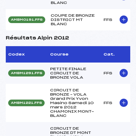
BLANC
COUPE DE BRONZE
DISTRICT MT
FFS
AMBM0191.FFS
BLANC
Résultats Alpin 2012
Codex
Course
Cat.
PETITE FINALE
CIRCUIT DE
FFS
AMBM1291.FFS
BRONZE VOLA
CIRCUIT DE
BRONZE – VOLA
Grand Prix Yvon
Masino Samedi 10
FFS
AMBM1221.FFS
mars 2012
CHAMONIX MONT-
BLANC
CIRCUIT DE
BRONZE DT MONT