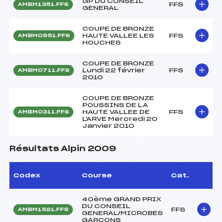
GP DU CONSEIL
FFS
AMBM1351.FFS
GENERAL
COUPE DE BRONZE
HAUTE VALLEE LES
FFS
AMBM0951.FFS
HOUCHES
COUPE DE BRONZE
Lundi 22 février
FFS
AMBM0711.FFS
2010
COUPE DE BRONZE
POUSSINS DE LA
HAUTE VALLEE DE
FFS
AMBM0311.FFS
L'ARVE Mercredi 20
Janvier 2010
Résultats Alpin 2009
Codex
Course
Cat.
40ème GRAND PRIX
DU CONSEIL
FFS
AMBM1521.FFS
GENERAL/MICROBES
GARCONS