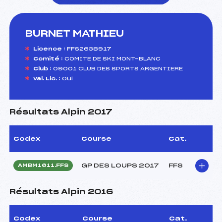
BURNET MATHIEU
foi(s) le ski
Licence :
FFS2638917
Comité :
COMITE DE SKI MONT-BLANC
Club :
09001 CLUB DES SPORTS ARGENTIERE
Val. Lic. :
Oui
Résultats Alpin 2017
Codex
Course
Cat.
GP DES LOUPS 2017
FFS
AMBM1611.FFS
Résultats Alpin 2016
Codex
Course
Cat.