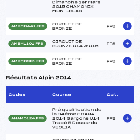
Dimanche 1er Mars
2015 CHAMONIX
MONT-BLAN
CIRCUIT DE
FFS
AMBM0441.FFS
BRONZE
CIRCUIT DE
FFS
AMBM1101.FFS
BRONZE U14 & U16
CIRCUIT DE
FFS
AMBM0381.FFS
BRONZE
Résultats Alpin 2014
Codex
Course
Cat.
Pré qualification de
la 34ème SCARA
2014 Garçons U14
FFS
ANAM0124.FFS
Tracé B Dossards
VEOLIA