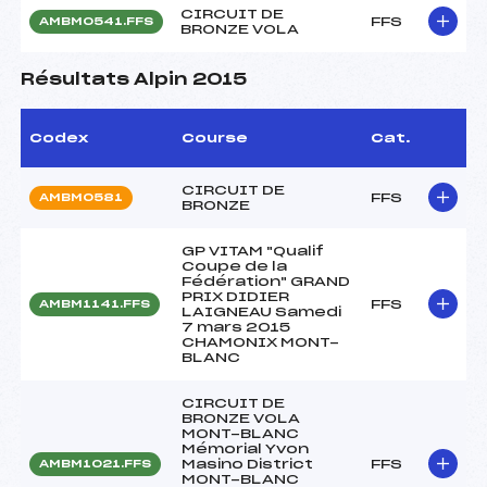
CIRCUIT DE
FFS
AMBM0541.FFS
BRONZE VOLA
Résultats Alpin 2015
Codex
Course
Cat.
CIRCUIT DE
FFS
AMBM0581
BRONZE
GP VITAM "Qualif
Coupe de la
Fédération" GRAND
PRIX DIDIER
FFS
AMBM1141.FFS
LAIGNEAU Samedi
7 mars 2015
CHAMONIX MONT-
BLANC
CIRCUIT DE
BRONZE VOLA
MONT-BLANC
Mémorial Yvon
Masino District
FFS
AMBM1021.FFS
MONT-BLANC