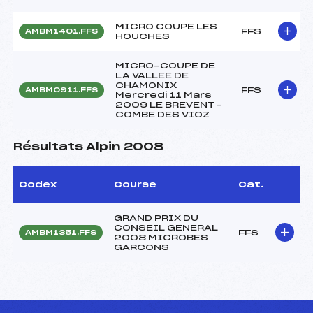
MICRO COUPE LES
FFS
AMBM1401.FFS
HOUCHES
MICRO-COUPE DE
LA VALLEE DE
CHAMONIX
FFS
AMBM0911.FFS
Mercredi 11 Mars
2009 LE BREVENT –
COMBE DES VIOZ
Résultats Alpin 2008
Codex
Course
Cat.
GRAND PRIX DU
CONSEIL GENERAL
FFS
AMBM1351.FFS
2008 MICROBES
GARCONS