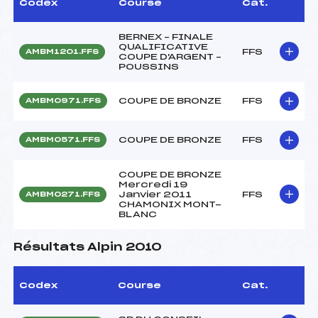
Codex
Course
Cat.
BERNEX – FINALE
QUALIFICATIVE
FFS
AMBM1201.FFS
COUPE D'ARGENT –
POUSSINS
COUPE DE BRONZE
FFS
AMBM0971.FFS
COUPE DE BRONZE
FFS
AMBM0571.FFS
COUPE DE BRONZE
Mercredi 19
Janvier 2011
FFS
AMBM0271.FFS
CHAMONIX MONT-
BLANC
Résultats Alpin 2010
Codex
Course
Cat.