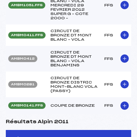
BLANC – VOLA
MERCREDI 29
FFS
AMBM1051.FFS
FEVRIER 2012
SUPER G – COTE
2000 –
CIRCUIT DE
BRONZE DT MONT
FFS
AMBM0411.FFS
BLANC – VOLA
CIRCUIT DE
BRONZE DT MONT
FFS
AMBM0412
BLANC – VOLA
BENJAMINS
CIRCUIT DE
BRONZE DISTRIC
FFS
AMBM0281
MONT-BLANC VOLA
(PASSY)
COUPE DE BRONZE
FFS
AMBM0141.FFS
Résultats Alpin 2011