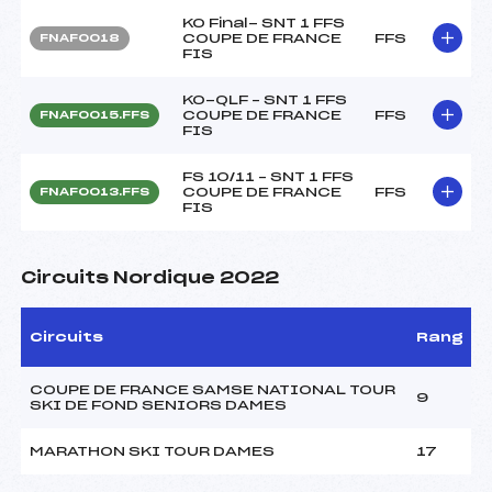
KO Final- SNT 1 FFS
COUPE DE FRANCE
FFS
FNAF0018
FIS
KO-QLF – SNT 1 FFS
COUPE DE FRANCE
FFS
FNAF0015.FFS
FIS
FS 10/11 – SNT 1 FFS
COUPE DE FRANCE
FFS
FNAF0013.FFS
FIS
Circuits Nordique 2022
Circuits
Rang
COUPE DE FRANCE SAMSE NATIONAL TOUR
9
SKI DE FOND SENIORS DAMES
MARATHON SKI TOUR DAMES
17