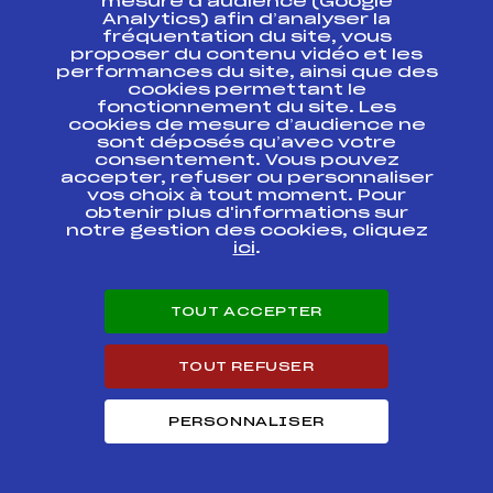
mesure d’audience (Google
Samse National
Analytics) afin d’analyser la
FFS
FNAF0011.FFS
Tour
fréquentation du site, vous
proposer du contenu vidéo et les
performances du site, ainsi que des
cookies permettant le
Circuits Nordique 2018
fonctionnement du site. Les
cookies de mesure d’audience ne
sont déposés qu’avec votre
consentement. Vous pouvez
Circuits
Rang
accepter, refuser ou personnaliser
vos choix à tout moment. Pour
obtenir plus d'informations sur
FOND – TROPHEE DU BEAUFORT SAVOIE
4
notre gestion des cookies, cliquez
U20 / SENIORS DAMES
ici
.
SAMSE SKI DE FOND NATIONAL TOUR
7
SENIORS DAMES
TOUT ACCEPTER
MARATHON SKI TOUR DAMES 2018
62
TOUT REFUSER
Résultats Nordique 2017
PERSONNALISER
Codex
Course
Cat.