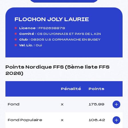
FLOCHON JOLY LAURIE
foi(s) le ski
Licence :
FFS2638878
Comité :
CS DU LYONNAIS ET PAYS DE L AIN
Club :
08305 U.S CORMARANCHE EN BUGEY
Val. Lic. :
Oui
Points Nordique FFS (5ème liste FFS
2026)
Pénalité
Points
Fond
x
175.99
Fond Populaire
x
106.42