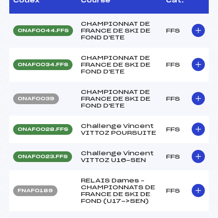
Codex
Course
Cat.
CHAMPIONNAT DE
FRANCE DE SKI DE
FFS
ONAF0044.FFS
FOND D'ETE
CHAMPIONNAT DE
FRANCE DE SKI DE
FFS
ONAF0034.FFS
FOND D'ETE
CHAMPIONNAT DE
FRANCE DE SKI DE
FFS
ONAF0039
FOND D'ETE
Challenge Vincent
FFS
ONAF0028.FFS
VITTOZ POURSUITE
Challenge Vincent
FFS
ONAF0023.FFS
VITTOZ U16-SEN
RELAIS Dames –
CHAMPIONNATS DE
FFS
FNAF0189
FRANCE DE SKI DE
FOND (U17->SEN)