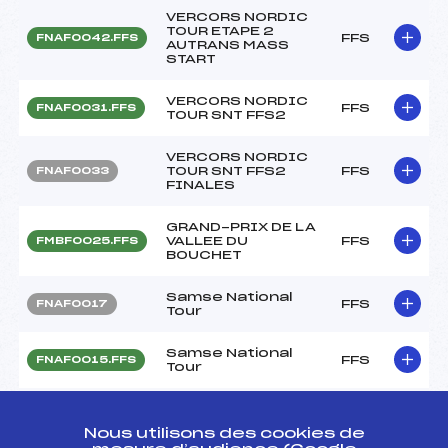
VERCORS NORDIC
TOUR ETAPE 2
FFS
FNAF0042.FFS
AUTRANS MASS
START
VERCORS NORDIC
FFS
FNAF0031.FFS
TOUR SNT FFS2
VERCORS NORDIC
TOUR SNT FFS2
FFS
FNAF0033
FINALES
GRAND-PRIX DE LA
VALLEE DU
FFS
FMBF0025.FFS
BOUCHET
Samse National
FFS
FNAF0017
Tour
Samse National
FFS
FNAF0015.FFS
Tour
Samse National
FFS
FNAF0013.FFS
Tour
Nous utilisons des cookies de