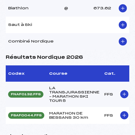
Biathlon
@
673.62
Saut à Ski
Combiné Nordique
Résultats Nordique 2026
Codex
Course
Cat.
LA
TRANSJURASSIENNE
FFS
FNAF0132.FFS
– MARATHON SKI
TOUR 5
MARATHON DE
FFS
FSAF0044.FFS
BESSANS 30 km