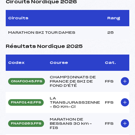
Circuits Nordique 2026
Circuits
Rang
MARATHON SKI TOUR DAMES
25
Résultats Nordique 2025
Codex
Course
Cat.
CHAMPIONNATS DE
FRANCE DE SKI DE
FFS
ONAF0045.FFS
FOND D'ÉTÉ
LA
TRANSJURASSIENNE
FFS
FNAF0142.FFS
– 50 Km-Cl
MARATHON DE
BESSANS 30 km –
FFS
FNAF0263.FFS
FIS