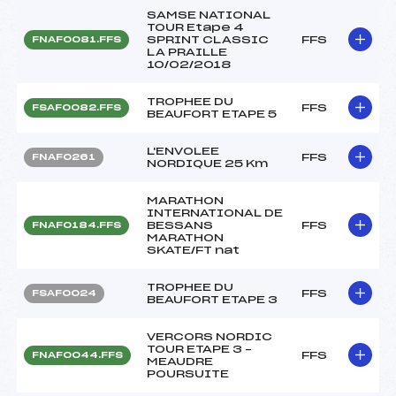
SAMSE NATIONAL
TOUR Etape 4
SPRINT CLASSIC
FFS
FNAF0081.FFS
LA PRAILLE
10/02/2018
TROPHEE DU
FFS
FSAF0082.FFS
BEAUFORT ETAPE 5
L'ENVOLEE
FFS
FNAF0261
NORDIQUE 25 Km
MARATHON
INTERNATIONAL DE
BESSANS
FFS
FNAF0184.FFS
MARATHON
SKATE/FT nat
TROPHEE DU
FFS
FSAF0024
BEAUFORT ETAPE 3
VERCORS NORDIC
TOUR ETAPE 3 –
FFS
FNAF0044.FFS
MEAUDRE
POURSUITE