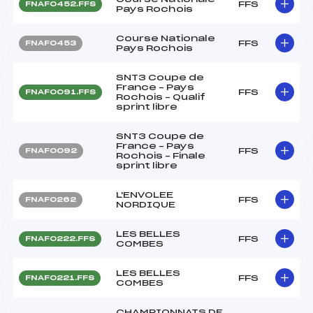
FFS
FNAF0452.FFS
Pays Rochois
Course Nationale
FFS
FNAF0453
Pays Rochois
SNT3 Coupe de
France – Pays
FFS
FNAF0091.FFS
Rochois – Qualif
sprint libre
SNT3 Coupe de
France – Pays
FFS
FNAF0092
Rochois – Finale
sprint libre
L'ENVOLEE
FFS
FNAF0262
NORDIQUE
LES BELLES
FFS
FNAF0222.FFS
COMBES
LES BELLES
FFS
FNAF0221.FFS
COMBES
CHAMPIONNATS DE