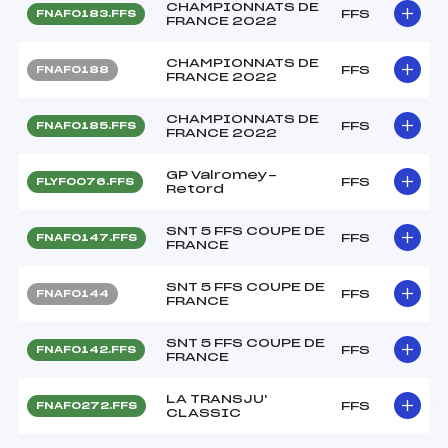
CHAMPIONNATS DE
FFS
FNAF0183.FFS
FRANCE 2022
CHAMPIONNATS DE
FFS
FNAF0188
FRANCE 2022
CHAMPIONNATS DE
FFS
FNAF0185.FFS
FRANCE 2022
GP Valromey-
FFS
FLYF0076.FFS
Retord
SNT 5 FFS COUPE DE
FFS
FNAF0147.FFS
FRANCE
SNT 5 FFS COUPE DE
FFS
FNAF0144
FRANCE
SNT 5 FFS COUPE DE
FFS
FNAF0142.FFS
FRANCE
LA TRANSJU'
FFS
FNAF0272.FFS
CLASSIC