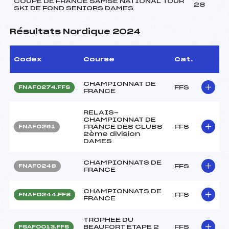
COUPE DE FRANCE SAMSE NATIONAL TOUR
28
SKI DE FOND SENIORS DAMES
Résultats Nordique 2024
Codex
Course
Cat.
CHAMPIONNAT DE
FFS
FNAF0274.FFS
FRANCE
RELAIS-
CHAMPIONNAT DE
FRANCE DES CLUBS
FFS
FNAF0261
2ème division
DAMES
CHAMPIONNATS DE
FFS
FNAF0248
FRANCE
CHAMPIONNATS DE
FFS
FNAF0244.FFS
FRANCE
TROPHEE DU
BEAUFORT ETAPE 2
FFS
FSAF0013.FFS