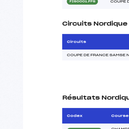
COUPE 
FIS0001.FFS
Circuits Nordiqu
Circuits
COUPE DE FRANCE SAMSE N
Résultats Nordiq
Codex
Course
CHAMPI