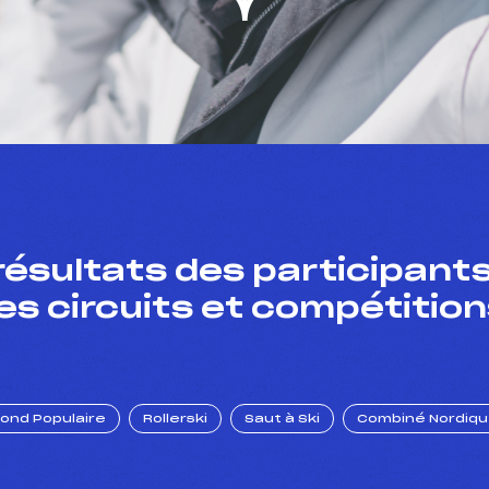
résultats des participants
es circuits et compétition
Fond Populaire
Rollerski
Saut à Ski
Combiné Nordiq