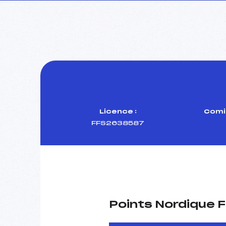
Licence :
Comit
FFS2638587
Points Nordique F