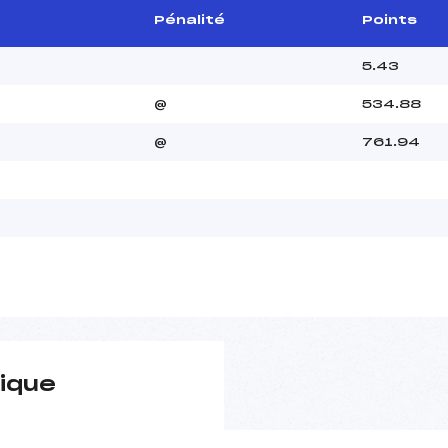
Pénalité
Points
5.43
@
534.88
@
761.94
ique