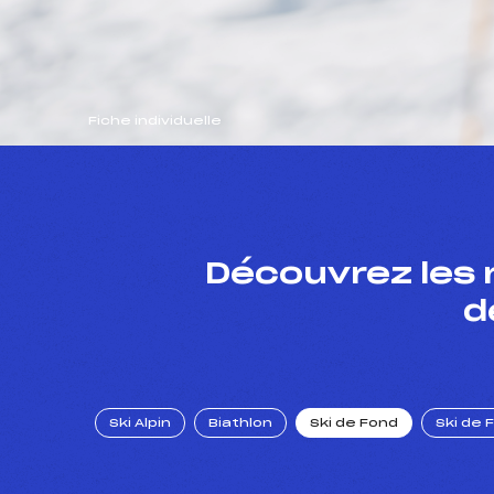
Fiche individuelle
Découvrez les 
d
Ski Alpin
Biathlon
Ski de Fond
Ski de 