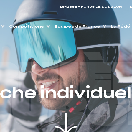
ESKISSE – FONDS DE DOTATION
E
Compétitions
Equipes de France
La Fédé
RNIÈ
iche individuel
OURS