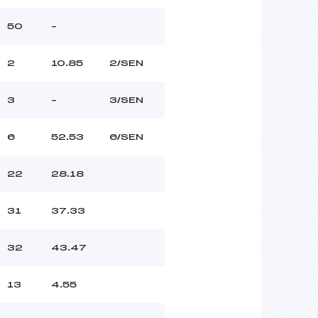
50
–
2
10.85
2/SEN
3
–
3/SEN
6
52.53
6/SEN
22
28.18
31
37.33
32
43.47
13
4.55