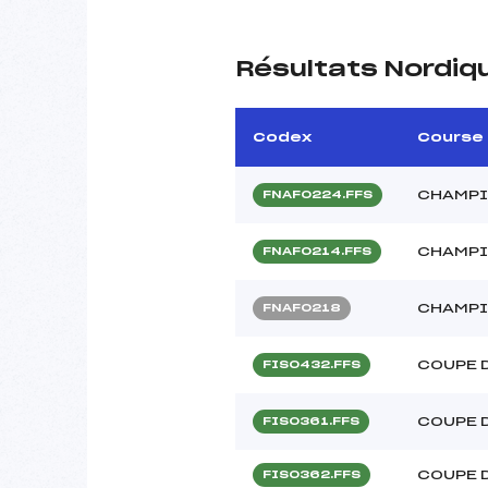
Résultats Nordiq
Codex
Course
CHAMPI
FNAF0224.FFS
CHAMPI
FNAF0214.FFS
CHAMPI
FNAF0218
COUPE 
FIS0432.FFS
COUPE 
FIS0361.FFS
COUPE 
FIS0362.FFS