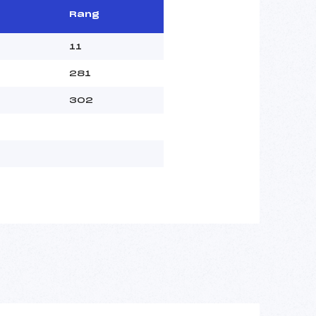
Rang
11
281
302