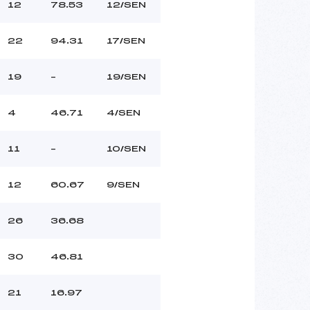
12
78.53
12/SEN
22
94.31
17/SEN
19
–
19/SEN
4
46.71
4/SEN
11
–
10/SEN
12
60.67
9/SEN
26
36.68
30
46.81
21
16.97