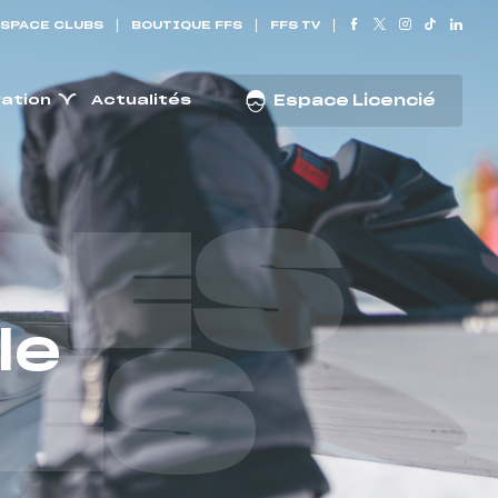
SPACE CLUBS
BOUTIQUE FFS
FFS TV
ration
Actualités
Espace Licencié
RES
le
ES