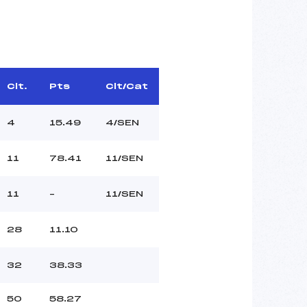
Clt.
Pts
Clt/Cat
4
15.49
4/SEN
11
78.41
11/SEN
11
–
11/SEN
28
11.10
32
38.33
50
58.27