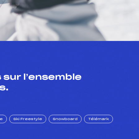
 sur l’ensemble
s.
ue
Ski Freestyle
Snowboard
Télémark