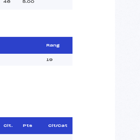
46
5.00
Rang
19
Clt.
Pts
Clt/Cat