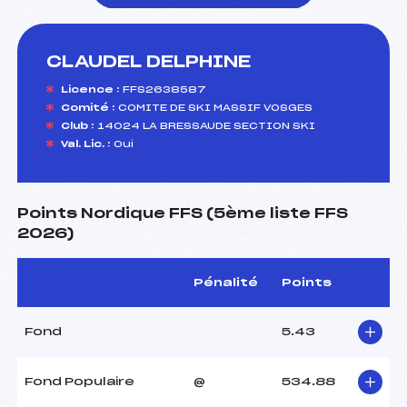
CLAUDEL DELPHINE
foi(s) le ski
Licence :
FFS2638587
Comité :
COMITE DE SKI MASSIF VOSGES
Club :
14024 LA BRESSAUDE SECTION SKI
Val. Lic. :
Oui
Points Nordique FFS (5ème liste FFS
2026)
Pénalité
Points
Fond
5.43
Fond Populaire
@
534.88