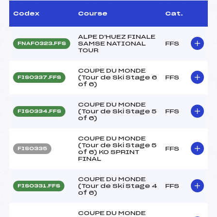
Codex
Course
Cat.
ALPE D'HUEZ FINALE
SAMSE NATIONAL
FFS
FNAF0323.FFS
TOUR
COUPE DU MONDE
(Tour de Ski Stage 6
FFS
FIS0337.FFS
of 6)
COUPE DU MONDE
(Tour de Ski Stage 5
FFS
FIS0334.FFS
of 6)
COUPE DU MONDE
(Tour de Ski Stage 5
FFS
FIS0335
of 6) KO SPRINT
FINAL
COUPE DU MONDE
(Tour de Ski Stage 4
FFS
FIS0331.FFS
of 6)
COUPE DU MONDE