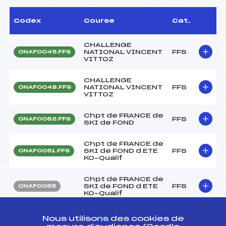
Codex
Course
Cat.
CHALLENGE
NATIONAL VINCENT
FFS
ONAF0045.FFS
VITTOZ
CHALLENGE
NATIONAL VINCENT
FFS
ONAF0048.FFS
VITTOZ
Chpt de FRANCE de
FFS
ONAF0062.FFS
SKI de FOND
Chpt de FRANCE de
SKI de FOND d ETE
FFS
ONAF0051.FFS
KO-Qualif
Chpt de FRANCE de
SKI de FOND d ETE
FFS
ONAF0055
KO-Qualif
Championnat de
Nous utilisons des cookies de
France SENIORS
FFS
FNAF0422.FFS