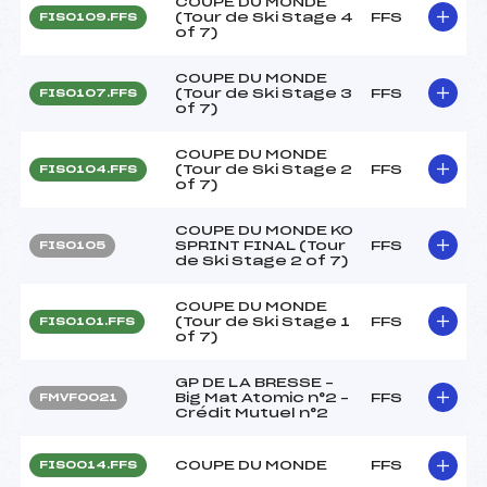
COUPE DU MONDE
(Tour de Ski Stage 4
FFS
FIS0109.FFS
of 7)
COUPE DU MONDE
(Tour de Ski Stage 3
FFS
FIS0107.FFS
of 7)
COUPE DU MONDE
(Tour de Ski Stage 2
FFS
FIS0104.FFS
of 7)
COUPE DU MONDE KO
SPRINT FINAL (Tour
FFS
FIS0105
de Ski Stage 2 of 7)
COUPE DU MONDE
(Tour de Ski Stage 1
FFS
FIS0101.FFS
of 7)
GP DE LA BRESSE –
Big Mat Atomic n°2 –
FFS
FMVF0021
Crédit Mutuel n°2
COUPE DU MONDE
FFS
FIS0014.FFS