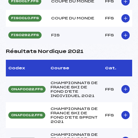
COUPE DU MONDE
FFS
FIS0017.FFS
COUPE DU MONDE
FFS
FIS0010.FFS
FIS
FFS
FIS0292.FFS
Résultats Nordique 2021
Codex
Course
Cat.
CHAMPIONNATS DE
FRANCE SKI DE
FFS
ONAF0022.FFS
FOND D'ETE
INDIVIDUEL 2021
CHAMPIONNATS DE
FRANCE SKI DE
FFS
ONAF0012.FFS
FOND D'ETE SPRINT
2021
CHAMPIONNATS DE