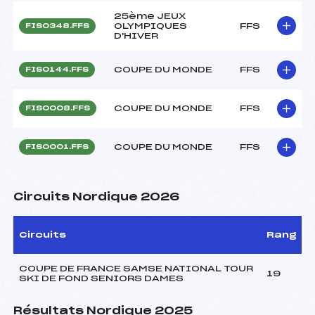
25ème JEUX
OLYMPIQUES
FFS
FIS0348.FFS
D'HIVER
COUPE DU MONDE
FFS
FIS0144.FFS
COUPE DU MONDE
FFS
FIS0008.FFS
COUPE DU MONDE
FFS
FIS0001.FFS
Circuits Nordique 2026
Circuits
Rang
COUPE DE FRANCE SAMSE NATIONAL TOUR
19
SKI DE FOND SENIORS DAMES
Résultats Nordique 2025