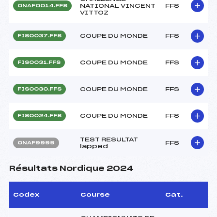
NATIONAL VINCENT
FFS
ONAF0014.FFS
VITTOZ
COUPE DU MONDE
FFS
FIS0037.FFS
COUPE DU MONDE
FFS
FIS0031.FFS
COUPE DU MONDE
FFS
FIS0030.FFS
COUPE DU MONDE
FFS
FIS0024.FFS
TEST RESULTAT
FFS
ONAF9999
lapped
Résultats Nordique 2024
Codex
Course
Cat.