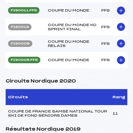
COUPE DU MONDE
FFS
FIS0011.FFS
COUPE DU MONDE KO
FFS
FIS0012
SPRINT FINAL
COUPE DU MONDE
FFS
FIS0008
RELAIS
COUPE DU MONDE
FFS
FIS0005.FFS
Circuits Nordique 2020
Circuits
Rang
COUPE DE FRANCE SAMSE NATIONAL TOUR
11
SKI DE FOND SENIORS DAMES
Résultats Nordique 2019