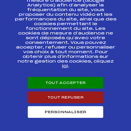
mesure d’audience (Google
Dames L'ETOILE
Analytics) afin d’analyser la
DES SAISIES
fréquentation du site, vous
proposer du contenu vidéo et les
RELAIS Dames –
performances du site, ainsi que des
CHAMPIONNATS DE
cookies permettant le
FFS
FNAF0186
FRANCE DE SKI DE
fonctionnement du site. Les
FOND (U17->SEN)
cookies de mesure d’audience ne
sont déposés qu’avec votre
CHAMPIONNATS DE
consentement. Vous pouvez
FFS
FNAF0183.FFS
FRANCE SENIORS
accepter, refuser ou personnaliser
vos choix à tout moment. Pour
obtenir plus d'informations sur
CHAMPIONNATS DE
FFS
FNAF0185
notre gestion des cookies, cliquez
FRANCE
ici
.
CHAMPIONNATS DE
FRANCE U20 er
FFS
FNAF0181.FFS
TOUT ACCEPTER
SENIORS
COUPE DU MONDE
FFS
TOUT REFUSER
FIS0480.FFS
PERSONNALISER
COUPE DU MONDE
FFS
FIS0478.FFS
COUPE DU MONDE
FFS
FIS0475.FFS