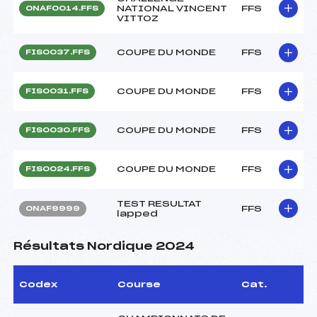
NATIONAL VINCENT
FFS
ONAF0014.FFS
VITTOZ
COUPE DU MONDE
FFS
FIS0037.FFS
COUPE DU MONDE
FFS
FIS0031.FFS
COUPE DU MONDE
FFS
FIS0030.FFS
COUPE DU MONDE
FFS
FIS0024.FFS
TEST RESULTAT
FFS
ONAF9999
lapped
Résultats Nordique 2024
Codex
Course
Cat.