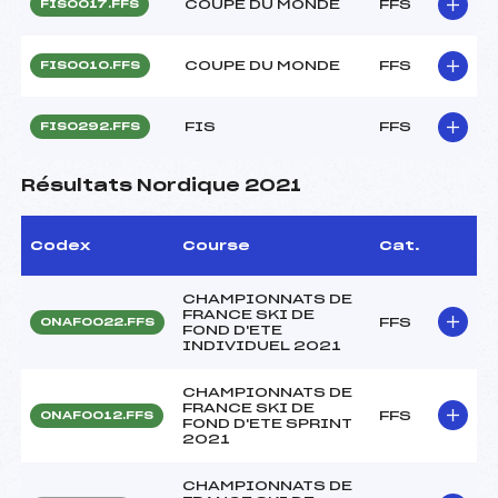
COUPE DU MONDE
FFS
FIS0017.FFS
COUPE DU MONDE
FFS
FIS0010.FFS
FIS
FFS
FIS0292.FFS
Résultats Nordique 2021
Codex
Course
Cat.
CHAMPIONNATS DE
FRANCE SKI DE
FFS
ONAF0022.FFS
FOND D'ETE
INDIVIDUEL 2021
CHAMPIONNATS DE
FRANCE SKI DE
FFS
ONAF0012.FFS
FOND D'ETE SPRINT
2021
CHAMPIONNATS DE