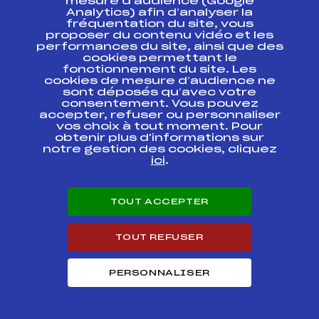
mesure d’audience (Google
Dames L'ETOILE
Analytics) afin d’analyser la
DES SAISIES
fréquentation du site, vous
proposer du contenu vidéo et les
RELAIS Dames –
performances du site, ainsi que des
CHAMPIONNATS DE
cookies permettant le
FFS
FNAF0186
FRANCE DE SKI DE
fonctionnement du site. Les
FOND (U17->SEN)
cookies de mesure d’audience ne
sont déposés qu’avec votre
CHAMPIONNATS DE
consentement. Vous pouvez
FFS
FNAF0185
FRANCE
accepter, refuser ou personnaliser
vos choix à tout moment. Pour
obtenir plus d'informations sur
CHAMPIONNATS DE
FFS
FNAF0183.FFS
notre gestion des cookies, cliquez
FRANCE SENIORS
ici
.
CHAMPIONNATS DE
FRANCE U20 er
FFS
FNAF0181.FFS
TOUT ACCEPTER
SENIORS
COUPE DU MONDE
FFS
TOUT REFUSER
FIS0480.FFS
PERSONNALISER
COUPE DU MONDE
FFS
FIS0478.FFS
COUPE DU MONDE
FFS
FIS0476