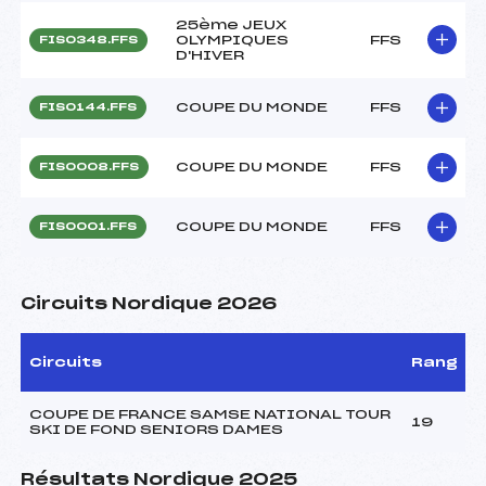
25ème JEUX
OLYMPIQUES
FFS
FIS0348.FFS
D'HIVER
COUPE DU MONDE
FFS
FIS0144.FFS
COUPE DU MONDE
FFS
FIS0008.FFS
COUPE DU MONDE
FFS
FIS0001.FFS
Circuits Nordique 2026
Circuits
Rang
COUPE DE FRANCE SAMSE NATIONAL TOUR
19
SKI DE FOND SENIORS DAMES
Résultats Nordique 2025