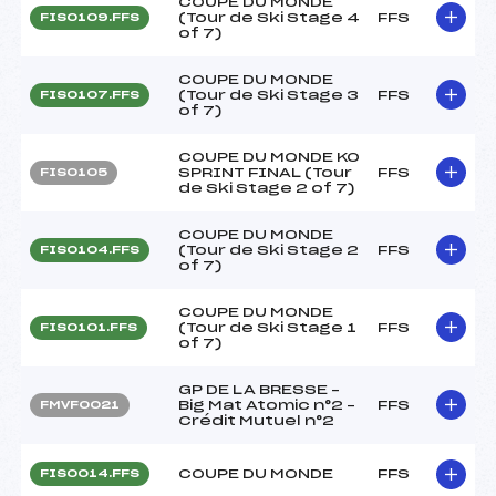
COUPE DU MONDE
(Tour de Ski Stage 4
FFS
FIS0109.FFS
of 7)
COUPE DU MONDE
(Tour de Ski Stage 3
FFS
FIS0107.FFS
of 7)
COUPE DU MONDE KO
SPRINT FINAL (Tour
FFS
FIS0105
de Ski Stage 2 of 7)
COUPE DU MONDE
(Tour de Ski Stage 2
FFS
FIS0104.FFS
of 7)
COUPE DU MONDE
(Tour de Ski Stage 1
FFS
FIS0101.FFS
of 7)
GP DE LA BRESSE –
Big Mat Atomic n°2 –
FFS
FMVF0021
Crédit Mutuel n°2
COUPE DU MONDE
FFS
FIS0014.FFS