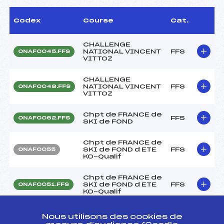
Codex
Course
Cat.
CHALLENGE
NATIONAL VINCENT
FFS
ONAF0045.FFS
VITTOZ
CHALLENGE
NATIONAL VINCENT
FFS
ONAF0048.FFS
VITTOZ
Chpt de FRANCE de
FFS
ONAF0062.FFS
SKI de FOND
Chpt de FRANCE de
SKI de FOND d ETE
FFS
ONAF0055
KO-Qualif
Chpt de FRANCE de
SKI de FOND d ETE
FFS
ONAF0051.FFS
KO-Qualif
Championnat de
Nous utilisons des cookies de
France SENIORS
FFS
FNAF0422.FFS