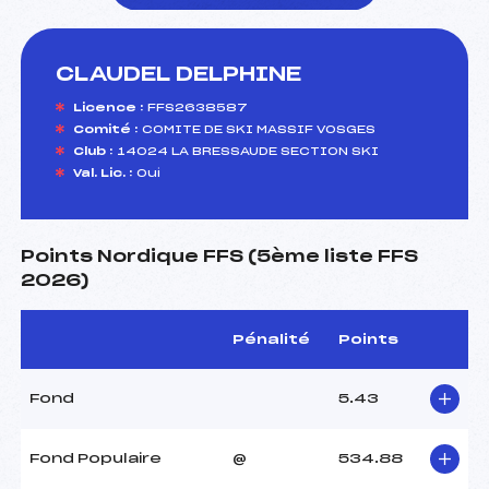
CLAUDEL DELPHINE
foi(s) le ski
Licence :
FFS2638587
Comité :
COMITE DE SKI MASSIF VOSGES
Club :
14024 LA BRESSAUDE SECTION SKI
Val. Lic. :
Oui
Points Nordique FFS (5ème liste FFS
2026)
Pénalité
Points
Fond
5.43
Fond Populaire
@
534.88