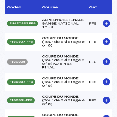
Codex
Course
Cat.
ALPE D'HUEZ FINALE
SAMSE NATIONAL
FFS
FNAF0323.FFS
TOUR
COUPE DU MONDE
(Tour de Ski Stage 6
FFS
FIS0337.FFS
of 6)
COUPE DU MONDE
(Tour de Ski Stage 5
FFS
FIS0335
of 6) KO SPRINT
FINAL
COUPE DU MONDE
(Tour de Ski Stage 5
FFS
FIS0334.FFS
of 6)
COUPE DU MONDE
(Tour de Ski Stage 4
FFS
FIS0331.FFS
of 6)
COUPE DU MONDE