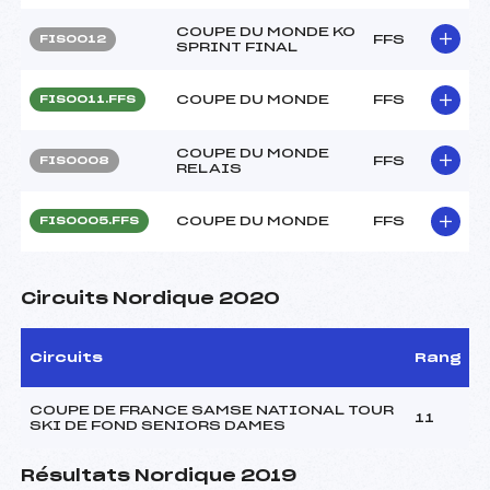
COUPE DU MONDE KO
FFS
FIS0012
SPRINT FINAL
COUPE DU MONDE
FFS
FIS0011.FFS
COUPE DU MONDE
FFS
FIS0008
RELAIS
COUPE DU MONDE
FFS
FIS0005.FFS
Circuits Nordique 2020
Circuits
Rang
COUPE DE FRANCE SAMSE NATIONAL TOUR
11
SKI DE FOND SENIORS DAMES
Résultats Nordique 2019