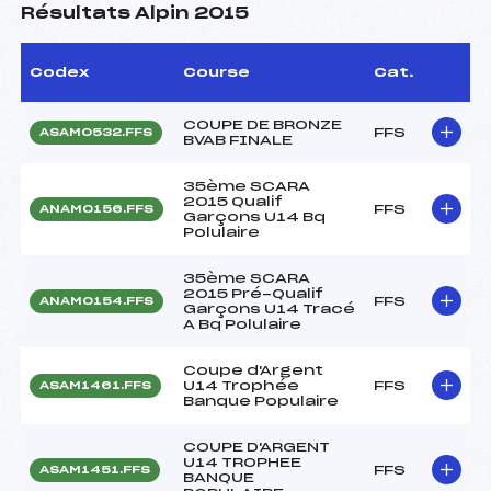
Résultats Alpin 2015
Codex
Course
Cat.
COUPE DE BRONZE
FFS
ASAM0532.FFS
BVAB FINALE
35ème SCARA
2015 Qualif
FFS
ANAM0156.FFS
Garçons U14 Bq
Polulaire
35ème SCARA
2015 Pré-Qualif
FFS
ANAM0154.FFS
Garçons U14 Tracé
A Bq Polulaire
Coupe d'Argent
U14 Trophée
FFS
ASAM1461.FFS
Banque Populaire
COUPE D'ARGENT
U14 TROPHEE
FFS
ASAM1451.FFS
BANQUE