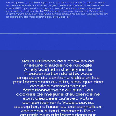
En cliquant sur « inscription », j’autorise la FFS à utiliser mon
adresse email pour m’envoyer périodiquement la newsletter
de la FFS, qui peut contenir des offres commerciales et
promotionnelles de la FFS ou de ses partenaires. Pour plus
d’informations sur les modalités d’exercice de vos droits et
la gestion de vos données, cliquez
ici
CONTACT
Nous utilisons des cookies de
ESPACE PRESSE
mesure d’audience (Google
Analytics) afin d’analyser la
fréquentation du site, vous
Ressources
proposer du contenu vidéo et les
performances du site, ainsi que des
Pass’Neige
cookies permettant le
Projet sportif fédéral
fonctionnement du site. Les
cookies de mesure d’audience ne
Projet de performance fédéral
sont déposés qu’avec votre
Antidopage
consentement. Vous pouvez
Pôle Développement, Formation, Suivi
accepter, refuser ou personnaliser
Scientifique
vos choix à tout moment. Pour
Listes ministérielles
obtenir plus d'informations sur