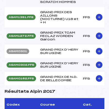
SCRATCH HOMMES
GRAND PRIX DES
AILLONS
FFS
ASAM1391.FFS
(NOCTURNE) U18 et
+ H
GRAND PRIX TCAM
FECLAZ WORDEN
FFS
ASAM1272.FFS
Garcon
GRAND PRIX D' HERY
FFS
ASAM0301
SUR UGINE
GRAND PRIX D' HERY
FFS
ASAM0302.FFS
SUR UGINE
GRAND PRIX DE N.D.
FFS
ASAM0162.FFS
DE BELLECOMBE
Résultats Alpin 2017
Codex
Course
Cat.