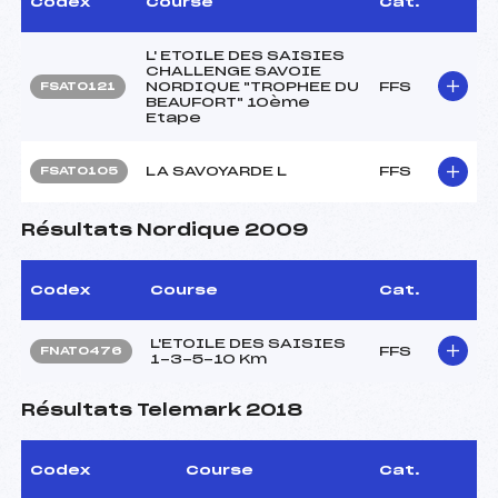
Codex
Course
Cat.
L' ETOILE DES SAISIES
CHALLENGE SAVOIE
NORDIQUE "TROPHEE DU
FFS
FSAT0121
BEAUFORT" 10ème
Etape
LA SAVOYARDE L
FFS
FSAT0105
Résultats Nordique 2009
Codex
Course
Cat.
L'ETOILE DES SAISIES
FFS
FNAT0476
1-3-5-10 Km
Résultats Telemark 2018
Codex
Course
Cat.