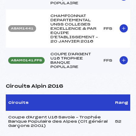
POPULAIRE
CHAMPIONNAT
DEPARTEMENTAL
UNSS COLLEGES
EXCELLENCE & PAR
FFS
ASAM1441
EQUIPE
D'ETABLISSEMENT –
20 JANVIER 2016
COUPE D'ARGENT
U16 TROPHEE
FFS
ASAM0141.FFS
BANQUE
POPULAIRE
Circuits Alpin 2016
Circuits
Rang
Coupe d'Argent U16 Savoie – Trophée
Banque Populaire des Alpes (Clt général
52
Garçons 2001)