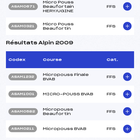
Micro Pouss
Beaufortain
FFS
ASAM0671
HERY/UGINE
Micro Pouss
FFS
ASAM0321
Beaufortin
Résultats Alpin 2009
Codex
Course
Cat.
Micropouss Finale
FFS
ASAM1232
BVAB
MICRO-POUSS BVAB
FFS
ASAM1001
Micropouss
FFS
ASAM0582
Beaufortin
Micropouss BVAB
FFS
ASAM0211