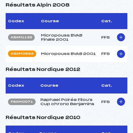
Résultats Alpin 2008
Codex
Course
Cat.
Micropouss BVAB
FFS
ASAM1132
Finale 2001
Micropouss BVAB 2001
FFS
ASAM0692
Résultats Nordique 2012
Codex
Course
Cat.
Raphael Poirée Filou's
FFS
FSAM0071
Cup chrono Benjamins
Résultats Nordique 2010