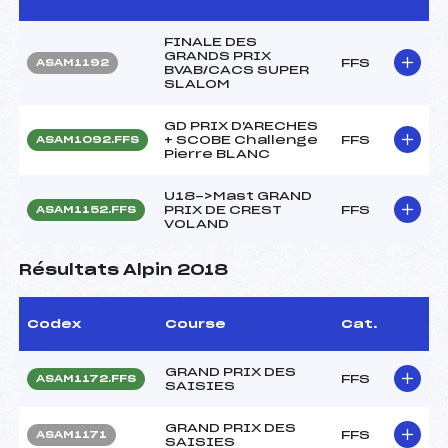
FINALE DES
GRANDS PRIX
FFS
ASAM1192
BVAB/CACS SUPER
SLALOM
GD PRIX D'ARECHES
+ SCOBE Challenge
FFS
ASAM1092.FFS
Pierre BLANC
U18->Mast GRAND
PRIX DE CREST
FFS
ASAM1152.FFS
VOLAND
Résultats Alpin 2018
Codex
Course
Cat.
GRAND PRIX DES
FFS
ASAM1172.FFS
SAISIES
GRAND PRIX DES
FFS
ASAM1171
SAISIES