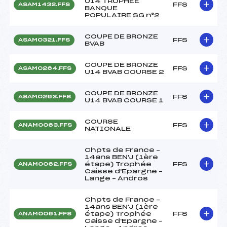
U14 TROPHEE
FFS
ASAM1432.FFS
BANQUE
POPULAIRE SG n°2
COUPE DE BRONZE
FFS
ASAM0321.FFS
BVAB
COUPE DE BRONZE
FFS
ASAM0264.FFS
U14 BVAB COURSE 2
COUPE DE BRONZE
FFS
ASAM0263.FFS
U14 BVAB COURSE 1
COURSE
FFS
ANAM0063.FFS
NATIONALE
Chpts de France –
14ans BEN'J (1ère
étape) Trophée
FFS
ANAM0062.FFS
Caisse d'Epargne –
Lange – Andros
Chpts de France –
14ans BEN'J (1ère
étape) Trophée
FFS
ANAM0061.FFS
Caisse d'Epargne –