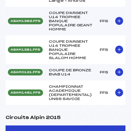
Lange – Andros
COUPE D'ARGENT
U14 TROPHEE
BANQUE
FFS
ASAM1382.FFS
POPULAIRE GEANT
HOMME
COUPE D'ARGENT
U14 TROPHEE
BANQUE
FFS
ASAM1381.FFS
POPULAIRE
SLALOM HOMME
COUPE DE BRONZE
FFS
ASAM0121.FFS
BVAB U14
CHAMPIONNAT
ACADEMIQUE
FFS
ASAM1481.FFS
(DEPARTEMENTAL)
UNSS SAVOIE
Circuits Alpin 2015