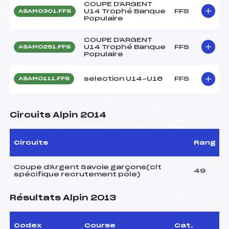
COUPE D'ARGENT
U14 Trophé Banque
FFS
ASAM0301.FFS
Populaire
COUPE D'ARGENT
U14 Trophé Banque
FFS
ASAM0251.FFS
Populaire
selection U14-U16
FFS
ASAM0111.FFS
Circuits Alpin 2014
Circuits
Rang
Coupe d'Argent Savoie garçons(clt
49
spécifique recrutement pole)
Résultats Alpin 2013
Codex
Course
Cat.