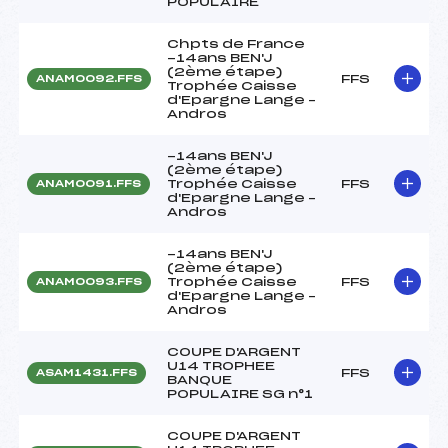
POPULAIRE
Chpts de France
-14ans BEN'J
(2ème étape)
FFS
ANAM0092.FFS
Trophée Caisse
d'Epargne Lange –
Andros
-14ans BEN'J
(2ème étape)
Trophée Caisse
FFS
ANAM0091.FFS
d'Epargne Lange –
Andros
-14ans BEN'J
(2ème étape)
Trophée Caisse
FFS
ANAM0093.FFS
d'Epargne Lange –
Andros
COUPE D'ARGENT
U14 TROPHEE
FFS
ASAM1431.FFS
BANQUE
POPULAIRE SG n°1
COUPE D'ARGENT