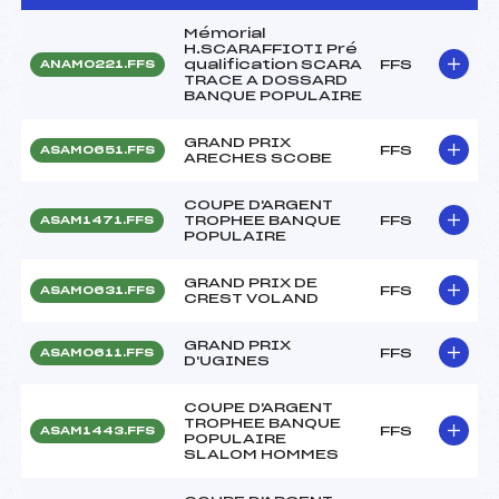
Mémorial
H.SCARAFFIOTI Pré
qualification SCARA
FFS
ANAM0221.FFS
TRACE A DOSSARD
BANQUE POPULAIRE
GRAND PRIX
FFS
ASAM0651.FFS
ARECHES SCOBE
COUPE D'ARGENT
TROPHEE BANQUE
FFS
ASAM1471.FFS
POPULAIRE
GRAND PRIX DE
FFS
ASAM0631.FFS
CREST VOLAND
GRAND PRIX
FFS
ASAM0611.FFS
D'UGINES
COUPE D'ARGENT
TROPHEE BANQUE
FFS
ASAM1443.FFS
POPULAIRE
SLALOM HOMMES