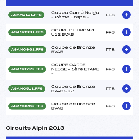
Coupe Carré Neige
FFS
ASAM1111.FFS
– 2ème Etape –
COUPE DE BRONZE
FFS
ASAM0991.FFS
U12 BVAB
Coupe de Bronze
FFS
ASAM0961.FFS
BVAB
COUPE CARRE
NEIGE – 1ère ETAPE
FFS
ASAM0721.FFS
–
Coupe de Bronze
FFS
ASAM0511.FFS
BVAB U12
Coupe de Bronze
FFS
ASAM0261.FFS
BVAB
Circuits Alpin 2013