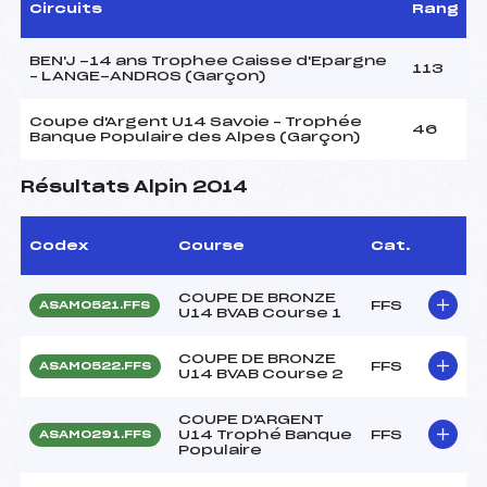
Circuits
Rang
BEN'J -14 ans Trophee Caisse d'Epargne
113
– LANGE-ANDROS (Garçon)
Coupe d'Argent U14 Savoie – Trophée
46
Banque Populaire des Alpes (Garçon)
Résultats Alpin 2014
Codex
Course
Cat.
COUPE DE BRONZE
FFS
ASAM0521.FFS
U14 BVAB Course 1
COUPE DE BRONZE
FFS
ASAM0522.FFS
U14 BVAB Course 2
COUPE D'ARGENT
U14 Trophé Banque
FFS
ASAM0291.FFS
Populaire