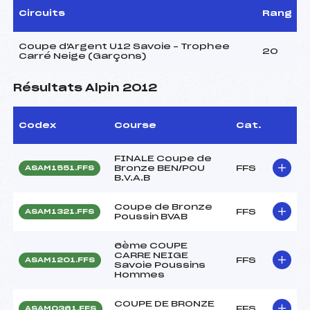
Circuits
Rang
Coupe d'Argent U12 Savoie – Trophee
20
Carré Neige (Garçons)
Résultats Alpin 2012
Codex
Course
Cat.
FINALE Coupe de
Bronze BEN/POU
FFS
ASAM1551.FFS
B.V.A.B
Coupe de Bronze
FFS
ASAM1321.FFS
Poussin BVAB
6ème COUPE
CARRE NEIGE
FFS
ASAM1201.FFS
Savoie Poussins
Hommes
COUPE DE BRONZE
FFS
ASAM0361.FFS