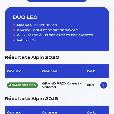
DUC LEO
foi(s) le ski
Licence :
FFS2638519
Comité :
COMITE DE SKI DE SAVOIE
Club :
13130 CLUB DES SPORTS DES SAISIES
Val. Lic. :
Oui
Résultats Alpin 2020
Codex
Course
Cat.
GRAND PRIX Crest-
FFS
ASAM0302.FFS
Voland
Résultats Alpin 2019
Codex
Course
Cat.