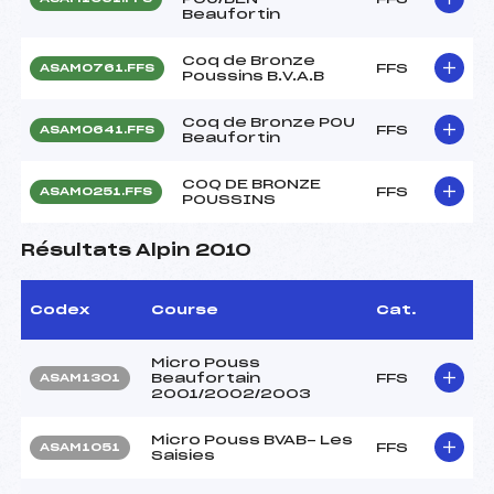
Beaufortin
Coq de Bronze
FFS
ASAM0761.FFS
Poussins B.V.A.B
Coq de Bronze POU
FFS
ASAM0641.FFS
Beaufortin
COQ DE BRONZE
FFS
ASAM0251.FFS
POUSSINS
Résultats Alpin 2010
Codex
Course
Cat.
Micro Pouss
Beaufortain
FFS
ASAM1301
2001/2002/2003
Micro Pouss BVAB- Les
FFS
ASAM1051
Saisies