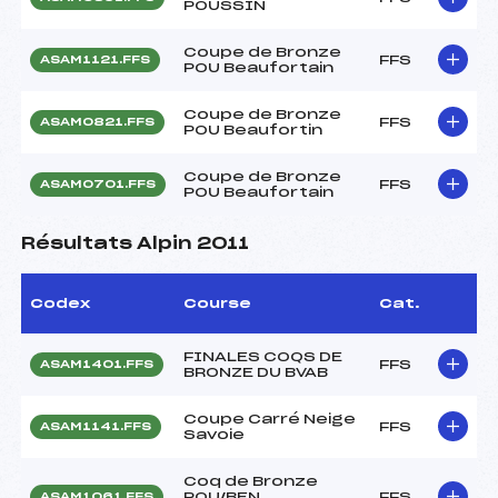
POUSSIN
Coupe de Bronze
FFS
ASAM1121.FFS
POU Beaufortain
Coupe de Bronze
FFS
ASAM0821.FFS
POU Beaufortin
Coupe de Bronze
FFS
ASAM0701.FFS
POU Beaufortain
Résultats Alpin 2011
Codex
Course
Cat.
FINALES COQS DE
FFS
ASAM1401.FFS
BRONZE DU BVAB
Coupe Carré Neige
FFS
ASAM1141.FFS
Savoie
Coq de Bronze
POU/BEN
FFS
ASAM1061.FFS