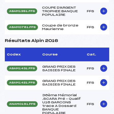
COUPE D'ARGENT
TROPHEE BANQUE
FFS
ASAM1391.FFS
POPULAIRE
Coupe de bronze
FFS
ASAM0761.FFS
Maurienne
Résultats Alpin 2016
Codex
Course
Cat.
GRAND PRIX DES
FFS
ASAM1431.FFS
SAISIES FINALE
GRAND PRIX DES
FFS
ASAM1421.FFS
SAISIES FINALE
36ème Mémorial
.SCARA Pré – Qualif
U16 GARCONS
FFS
ANAM0191.FFS
trace A Dossard
BANQUE
POPULAIRE