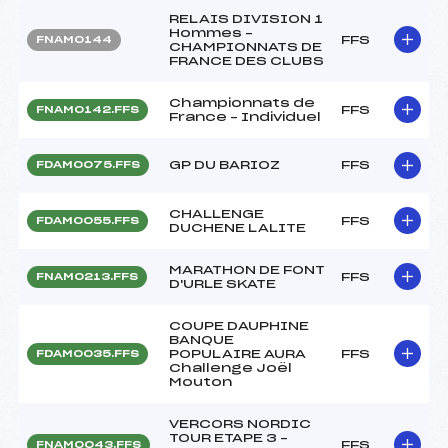
RELAIS DIVISION 1
Hommes –
FFS
FNAM0144
CHAMPIONNATS DE
FRANCE DES CLUBS
Championnats de
FFS
FNAM0142.FFS
France – Individuel
GP DU BARIOZ
FFS
FDAM0075.FFS
CHALLENGE
FFS
FDAM0055.FFS
DUCHENE LALITE
MARATHON DE FONT
FFS
FNAM0213.FFS
D'URLE SKATE
COUPE DAUPHINE
BANQUE
POPULAIRE AURA
FFS
FDAM0035.FFS
Challenge Joël
Mouton
VERCORS NORDIC
TOUR ETAPE 3 –
FFS
FNAM0043.FFS