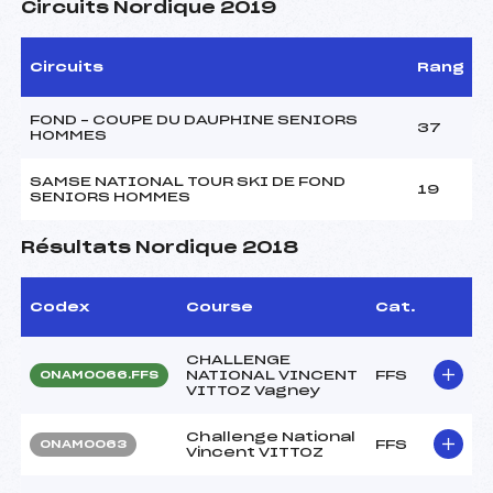
Circuits Nordique 2019
Circuits
Rang
FOND – COUPE DU DAUPHINE SENIORS
37
HOMMES
SAMSE NATIONAL TOUR SKI DE FOND
19
SENIORS HOMMES
Résultats Nordique 2018
Codex
Course
Cat.
CHALLENGE
NATIONAL VINCENT
FFS
ONAM0066.FFS
VITTOZ Vagney
Challenge National
FFS
ONAM0063
Vincent VITTOZ