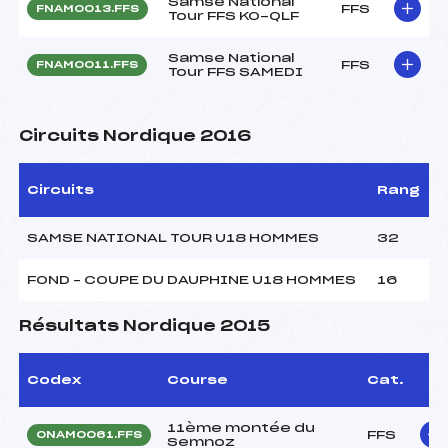
Samse National
FFS
FNAM0013.FFS
Tour FFS KO-QLF
Samse National
FFS
FNAM0011.FFS
Tour FFS SAMEDI
Circuits Nordique 2016
Circuits
Rang
SAMSE NATIONAL TOUR U18 HOMMES
32
FOND – COUPE DU DAUPHINE U18 HOMMES
16
Résultats Nordique 2015
Codex
Course
Cat.
11ème montée du
FFS
ONAM0061.FFS
Semnoz