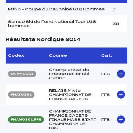
FOND – Coupe du Dauphiné U18 Hommes
7
Samse Ski de Fond National Tour U18
39
hommes
Résultats Nordique 2014
Codex
Course
Cat.
Championnat de
France Roller Ski
FFS
ONAM0031
CROSS
RELAIS Mixte
CHAMPIONNAT DE
FFS
FNAT0361
FRANCE CADETS
CHAMPIONNAT DE
FRANCE CADETS
FINALE MASS START
FFS
FNAM0361.FFS
CHAMPAGNY LE
HAUT