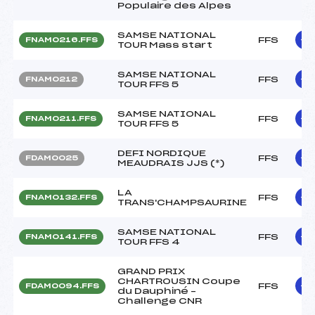
Populaire des Alpes
SAMSE NATIONAL
FFS
FNAM0216.FFS
TOUR Mass start
SAMSE NATIONAL
FFS
FNAM0212
TOUR FFS 5
SAMSE NATIONAL
FFS
FNAM0211.FFS
TOUR FFS 5
DEFI NORDIQUE
FFS
FDAM0025
MEAUDRAIS JJS (*)
LA
FFS
FNAM0132.FFS
TRANS'CHAMPSAURINE
SAMSE NATIONAL
FFS
FNAM0141.FFS
TOUR FFS 4
GRAND PRIX
CHARTROUSIN Coupe
FFS
FDAM0094.FFS
du Dauphiné –
Challenge CNR