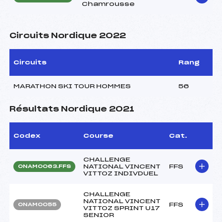
Chamrousse
Circuits Nordique 2022
Circuits
Rang
MARATHON SKI TOUR HOMMES
56
Résultats Nordique 2021
Codex
Course
Cat.
CHALLENGE
NATIONAL VINCENT
FFS
ONAM0063.FFS
VITTOZ INDIVDUEL
CHALLENGE
NATIONAL VINCENT
FFS
ONAM0055
VITTOZ SPRINT U17
SENIOR