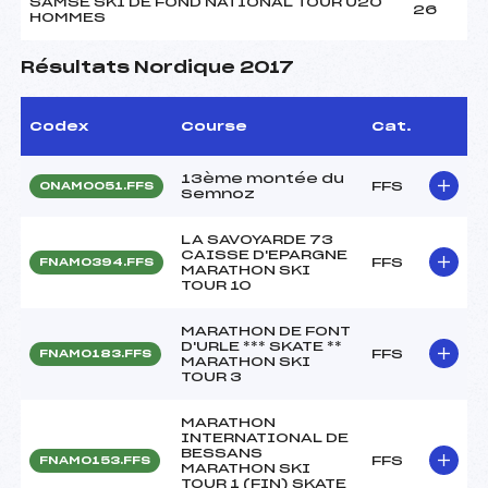
SAMSE SKI DE FOND NATIONAL TOUR U20
26
HOMMES
Résultats Nordique 2017
Codex
Course
Cat.
13ème montée du
FFS
ONAM0051.FFS
Semnoz
LA SAVOYARDE 73
CAISSE D'EPARGNE
FFS
FNAM0394.FFS
MARATHON SKI
TOUR 10
MARATHON DE FONT
D'URLE *** SKATE **
FFS
FNAM0183.FFS
MARATHON SKI
TOUR 3
MARATHON
INTERNATIONAL DE
BESSANS
FFS
FNAM0153.FFS
MARATHON SKI
TOUR 1 (FIN) SKATE