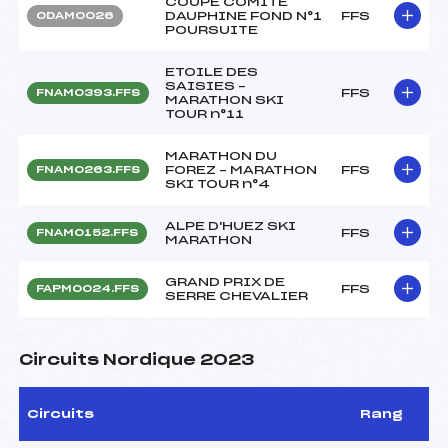
COUPE COMITE
DAUPHINE FOND N°1
FFS
ODAM0026
POURSUITE
ETOILE DES
SAISIES –
FFS
FNAM0393.FFS
MARATHON SKI
TOUR n°11
MARATHON DU
FOREZ – MARATHON
FFS
FNAM0263.FFS
SKI TOUR n°4
ALPE D'HUEZ SKI
FFS
FNAM0152.FFS
MARATHON
GRAND PRIX DE
FFS
FAPM0024.FFS
SERRE CHEVALIER
Circuits Nordique 2023
Circuits
Rang