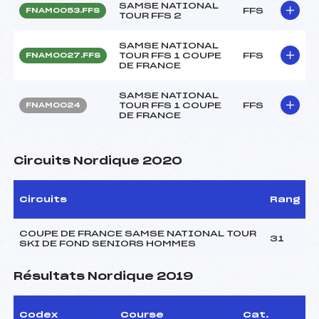
SAMSE NATIONAL
FFS
FNAM0053.FFS
TOUR FFS 2
SAMSE NATIONAL
TOUR FFS 1 COUPE
FFS
FNAM0027.FFS
DE FRANCE
SAMSE NATIONAL
TOUR FFS 1 COUPE
FFS
FNAM0024
DE FRANCE
Circuits Nordique 2020
Circuits
Rang
COUPE DE FRANCE SAMSE NATIONAL TOUR
31
SKI DE FOND SENIORS HOMMES
Résultats Nordique 2019
Codex
Course
Cat.