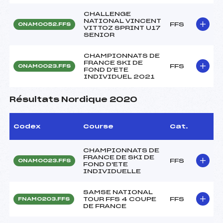
CHALLENGE
NATIONAL VINCENT
FFS
ONAM0052.FFS
VITTOZ SPRINT U17
SENIOR
CHAMPIONNATS DE
FRANCE SKI DE
FFS
ONAM0023.FFS
FOND D'ETE
INDIVIDUEL 2021
Résultats Nordique 2020
Codex
Course
Cat.
CHAMPIONNATS DE
FRANCE DE SKI DE
FFS
ONAM0023.FFS
FOND D'ETE
INDIVIDUELLE
SAMSE NATIONAL
TOUR FFS 4 COUPE
FFS
FNAM0203.FFS
DE FRANCE