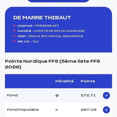
DE MARRE THIBAUT
foi(s) le ski
Licence :
FFS2638427
Comité :
COMITE DE SKI DU DAUPHINE
Club :
05014 SKI AMICAL MEAUDRAIS
Val. Lic. :
Oui
Points Nordique FFS (5ème liste FFS
2026)
Pénalité
Points
Fond
@
272.71
Fond Populaire
x
267.09