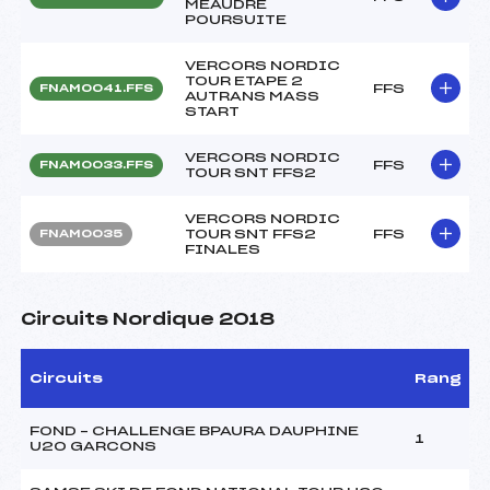
MEAUDRE
POURSUITE
VERCORS NORDIC
TOUR ETAPE 2
FFS
FNAM0041.FFS
AUTRANS MASS
START
VERCORS NORDIC
FFS
FNAM0033.FFS
TOUR SNT FFS2
VERCORS NORDIC
TOUR SNT FFS2
FFS
FNAM0035
FINALES
Circuits Nordique 2018
Circuits
Rang
FOND – CHALLENGE BPAURA DAUPHINE
1
U20 GARCONS