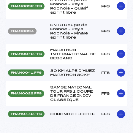
France – Pays
FFS
FNAM0092.FFS
Rochois – Qualif
sprint libre
SNT3 Coupe de
France – Pays
FFS
FNAM0094
Rochois – Finale
sprint libre
MARATHON
INTERNATIONAL DE
FFS
FNAM0072.FFS
BESSANS
30 KM ALPE D'HUEZ
FFS
FNAM0041.FFS
MARATHON 30KM
SAMSE NATIONAL
TOUR FFS 1 COUPE
FFS
FNAM0022.FFS
DE FRANCE INDIV
CLASSIQUE
CHRONO SELECTIF
FFS
FNAM0442.FFS