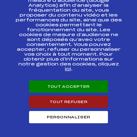
mesure d’audience (Google
CHAMPIONNATS DE
FRANCE CADETS
FFS
Analytics) afin d’analyser la
FNAM0063
Etape 1
fréquentation du site, vous
proposer du contenu vidéo et les
performances du site, ainsi que des
CHAMPIONNATS DE
cookies permettant le
FRANCE CADETS
FFS
FNAM0062.FFS
fonctionnement du site. Les
Etape 1
cookies de mesure d’audience ne
sont déposés qu’avec votre
CHAMPIONNATS DE
consentement. Vous pouvez
FRANCE CADETS
FFS
FNAM0061.FFS
accepter, refuser ou personnaliser
Etape 1
vos choix à tout moment. Pour
obtenir plus d'informations sur
notre gestion des cookies, cliquez
>>> CHALLENGE
FFS
FDAM0034
ici
.
CASA/ARNAUD <<<
17 9h42 COUPE DU
DAUPHINE
FFS
TOUT ACCEPTER
FDAM0023
CHAMROUSSE FFS
TOUT REFUSER
Circuits Nordique 2013
PERSONNALISER
Circuits
Rang