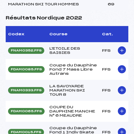
MARATHON SKI TOUR HOMMES
69
Résultats Nordique 2022
Codex
Course
Cat.
L'ETOILE DES
FFS
FNAM0352.FFS
SAISIES
Coupe du Dauphine
Fond 7 Mass Libre
FFS
FDAM0085.FFS
Autrans
LA SAVOYARDE
MARATHON SKI
FFS
FNAM0333.FFS
TOUR 8
COUPE DU
DAUPHINE MANCHE
FFS
FDAM0065.FFS
N° 6 MEAUDRE
Coupe du Dauphine
Fond 1 Indiv Skate
FFS
FDAM0015.FFS