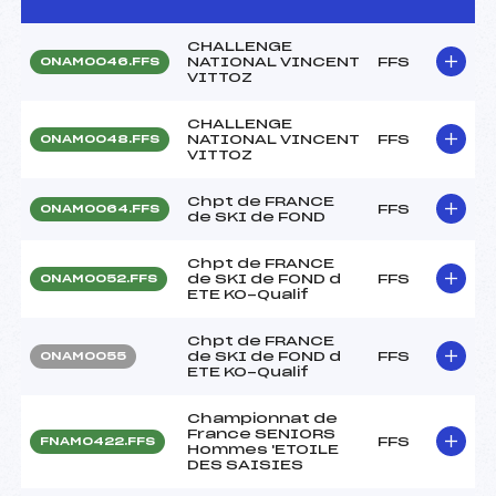
CHALLENGE
NATIONAL VINCENT
FFS
ONAM0046.FFS
VITTOZ
CHALLENGE
NATIONAL VINCENT
FFS
ONAM0048.FFS
VITTOZ
Chpt de FRANCE
FFS
ONAM0064.FFS
de SKI de FOND
Chpt de FRANCE
de SKI de FOND d
FFS
ONAM0052.FFS
ETE KO-Qualif
Chpt de FRANCE
de SKI de FOND d
FFS
ONAM0055
ETE KO-Qualif
Championnat de
France SENIORS
FFS
FNAM0422.FFS
Hommes 'ETOILE
DES SAISIES