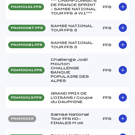
*** CHAMPIONNATS
DE FRANCE SPRINT
FFS
FNAM0121.FFS
– SAMSE NATIONAL
TOUR FFS 4 W1***
SAMSE NATIONAL
FFS
FNAM0087.FFS
TOUR FFS 3
SAMSE NATIONAL
FFS
FNAM0081.FFS
TOUR FFS 3
Challenge Joël
Mouton
CHALLENGE
FFS
FDAM0041.FFS
BANQUE
POPULAIRE DES
ALPES
GRAND PRIX DE
L'OISANS / Coupe
FFS
FDAM0013.FFS
du DAUPHINE
Samse National
Tour FFS KO-
FFS
FNAM0015
FINALES M ok