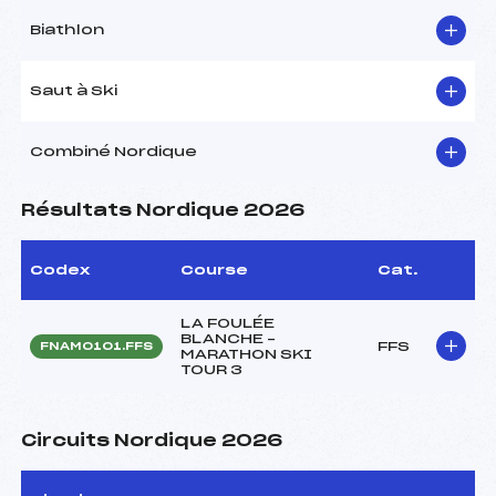
Biathlon
Saut à Ski
Combiné Nordique
Résultats Nordique 2026
Codex
Course
Cat.
LA FOULÉE
BLANCHE –
FFS
FNAM0101.FFS
MARATHON SKI
TOUR 3
Circuits Nordique 2026