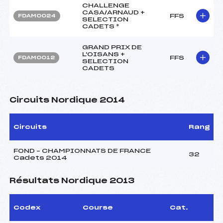
CHALLENGE
CASA/ARNAUD +
FFS
FDAM0024
SELECTION
CADETS *
GRAND PRIX DE
L'OISANS +
FFS
FDAM0012
SELECTION
CADETS
Circuits Nordique 2014
Circuits
Rang
FOND – CHAMPIONNATS DE FRANCE
32
Cadets 2014
Résultats Nordique 2013
Codex
Course
Cat.