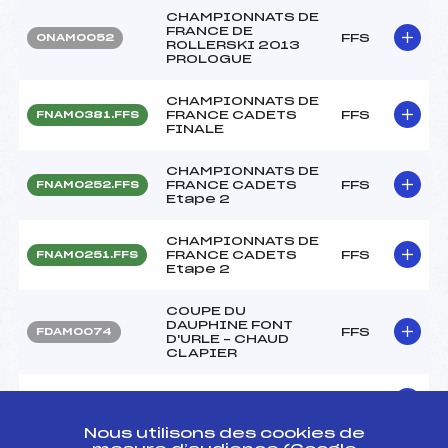
CHAMPIONNATS DE
FRANCE DE
FFS
ONAM0052
ROLLERSKI 2013
PROLOGUE
CHAMPIONNATS DE
FRANCE CADETS
FFS
FNAM0381.FFS
FINALE
CHAMPIONNATS DE
FRANCE CADETS
FFS
FNAM0252.FFS
Etape 2
CHAMPIONNATS DE
FRANCE CADETS
FFS
FNAM0251.FFS
Etape 2
COUPE DU
DAUPHINE FONT
FFS
FDAM0074
D'URLE – CHAUD
CLAPIER
CHALLENGE JOEL
FFS
FDAM0054
MOUTON
Nous utilisons des cookies de