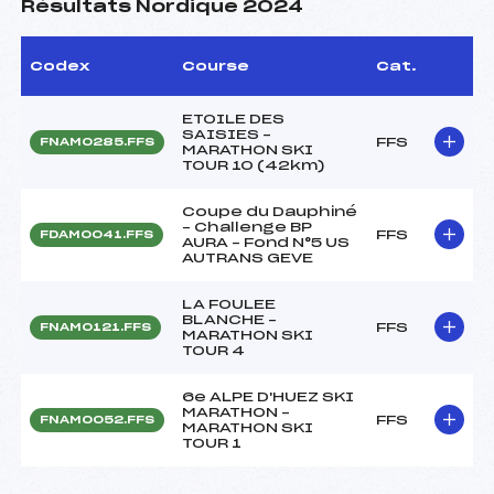
Résultats Nordique 2024
Codex
Course
Cat.
ETOILE DES
SAISIES –
FFS
FNAM0285.FFS
MARATHON SKI
TOUR 10 (42km)
Coupe du Dauphiné
– Challenge BP
FFS
FDAM0041.FFS
AURA – Fond N°5 US
AUTRANS GEVE
LA FOULEE
BLANCHE –
FFS
FNAM0121.FFS
MARATHON SKI
TOUR 4
6e ALPE D'HUEZ SKI
MARATHON –
FFS
FNAM0052.FFS
MARATHON SKI
TOUR 1