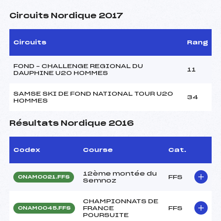
Circuits Nordique 2017
Circuits
Rang
FOND – CHALLENGE REGIONAL DU
11
DAUPHINE U20 HOMMES
SAMSE SKI DE FOND NATIONAL TOUR U20
34
HOMMES
Résultats Nordique 2016
Codex
Course
Cat.
12ème montée du
FFS
ONAM0021.FFS
Semnoz
CHAMPIONNATS DE
FRANCE
FFS
ONAM0045.FFS
POURSUITE