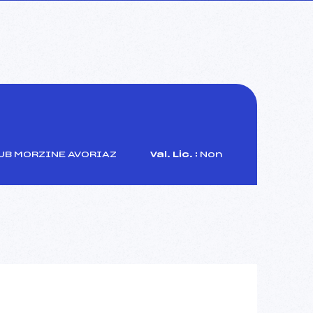
UB MORZINE AVORIAZ
Val. Lic. :
Non