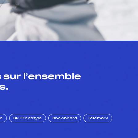
 sur l’ensemble
s.
ue
Ski Freestyle
Snowboard
Télémark