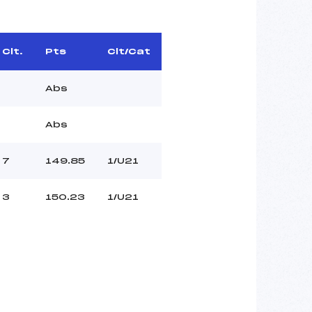
Clt.
Pts
Clt/Cat
Abs
Abs
7
149.85
1/U21
3
150.23
1/U21