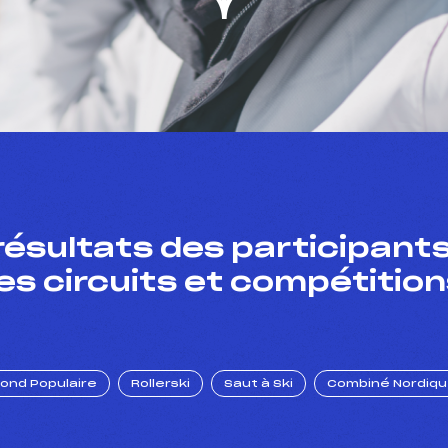
résultats des participants
es circuits et compétition
Fond Populaire
Rollerski
Saut à Ski
Combiné Nordiq