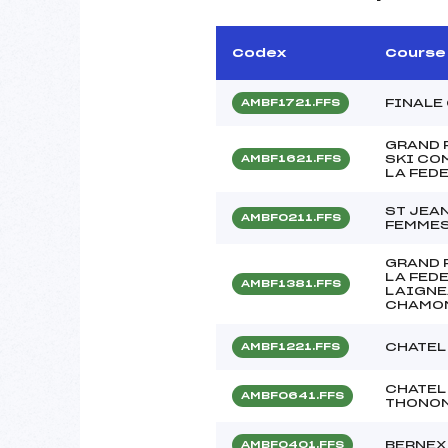
Codex
Course
FINALE
AMBF1721.FFS
GRAND 
SKI CO
AMBF1621.FFS
LA FED
ST JEAN
AMBF0211.FFS
FEMMES
GRAND 
LA FED
AMBF1381.FFS
LAIGNE
CHAMON
CHATEL 
AMBF1221.FFS
CHATEL 
AMBF0641.FFS
THONO
BERNEX 
AMBF0401.FFS