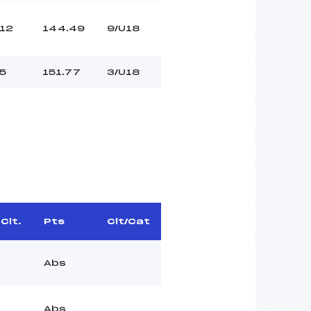
12
144.49
9/U18
5
151.77
3/U18
Clt.
Pts
Clt/Cat
Abs
Abs