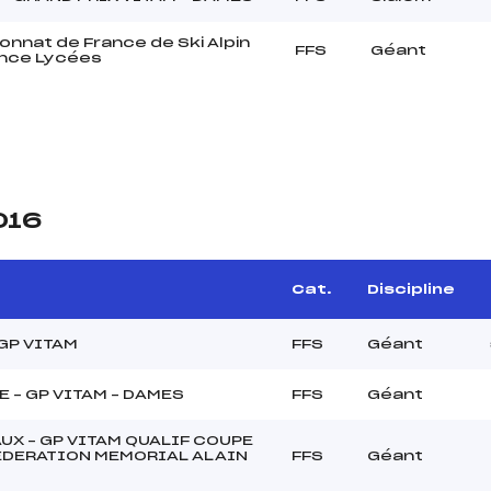
nnat de France de Ski Alpin
FFS
Géant
ence Lycées
016
Cat.
Discipline
GP VITAM
FFS
Géant
 – GP VITAM – DAMES
FFS
Géant
UX – GP VITAM QUALIF COUPE
FEDERATION MEMORIAL ALAIN
FFS
Géant