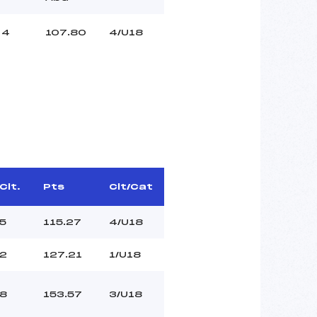
4
107.80
4/U18
Clt.
Pts
Clt/Cat
5
115.27
4/U18
2
127.21
1/U18
8
153.57
3/U18