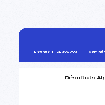
Licence :
FFS2638096
Comité :
Résultats Al