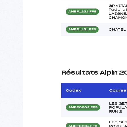
GP VITA
Fédérat
AMBF1221.FFS
LAIGNE
CHAMON
CHATEL 
AMBF1151.FFS
Résultats Alpin 2
Codex
Course
LES GE
POPULA
AMBF0262.FFS
RUN 2
LES GE
POPULA
AMBF0261.FFS