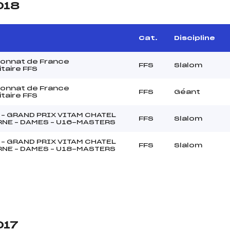
018
Cat.
Discipline
onnat de France
FFS
Slalom
itaire FFS
onnat de France
FFS
Géant
itaire FFS
 – GRAND PRIX VITAM CHATEL
FFS
Slalom
NE – DAMES – U16-MASTERS
 – GRAND PRIX VITAM CHATEL
FFS
Slalom
NE – DAMES – U18-MASTERS
017