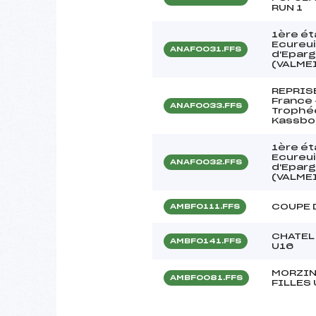
RUN 1
1ère ét
Ecureui
ANAF0031.FFS
d'Eparg
(VALME
REPRISE
France 
ANAF0033.FFS
Trophée
Kassbo
1ère ét
Ecureui
ANAF0032.FFS
d'Eparg
(VALME
COUPE 
AMBF0111.FFS
CHATEL 
AMBF0141.FFS
U16
MORZIN
AMBF0081.FFS
FILLES 