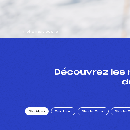
Fiche individuelle
Découvrez les 
d
Ski Alpin
Biathlon
Ski de Fond
Ski de 