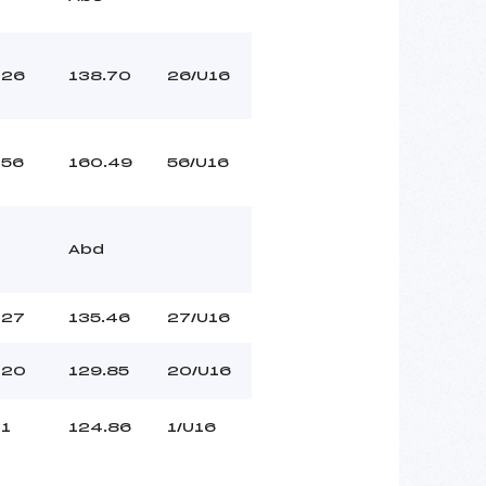
26
138.70
26/U16
56
160.49
56/U16
Abd
27
135.46
27/U16
20
129.85
20/U16
1
124.86
1/U16