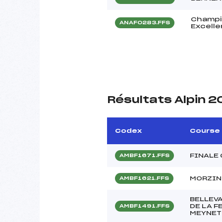
Champio
ANAF0283.FFS
Excell
Résultats Alpin 2
Codex
Course
FINALE 
AMBF1671.FFS
MORZINE
AMBF1621.FFS
BELLEVA
DE LA 
AMBF1491.FFS
MEYNET