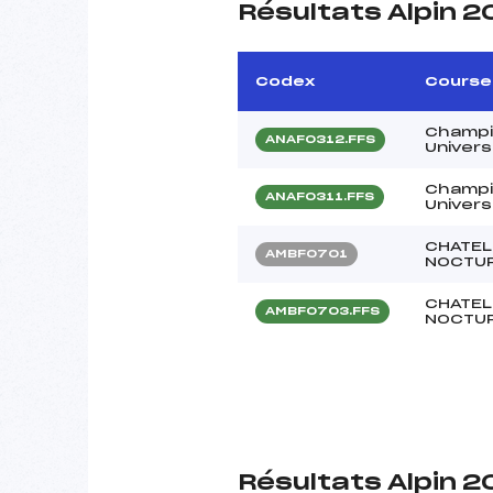
Résultats Alpin 2
Codex
Course
Champi
ANAF0312.FFS
Univers
Champi
ANAF0311.FFS
Univers
CHATEL
AMBF0701
NOCTUR
CHATEL
AMBF0703.FFS
NOCTUR
Résultats Alpin 2