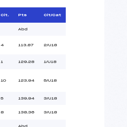
Clt.
Pts
Clt/Cat
Abd
4
113.87
2/U18
1
129.28
1/U18
10
123.94
5/U18
5
139.94
3/U18
8
138.36
3/U18
Abd