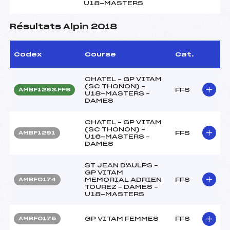
U18-MASTERS
Résultats Alpin 2018
Codex
Course
Cat.
CHATEL – GP VITAM
(SC THONON) –
FFS
AMBF1293.FFS
U18-MASTERS –
DAMES
CHATEL – GP VITAM
(SC THONON) –
FFS
AMBF1291
U16-MASTERS –
DAMES
ST JEAN D'AULPS –
GP VITAM
MEMORIAL ADRIEN
FFS
AMBF0174
TOUREZ – DAMES –
U18-MASTERS
GP VITAM FEMMES
FFS
AMBF0175