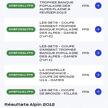
TROPHEE BANQUE
POPULAIRE DES
FFS
AMBF0611.FFS
ALPES FLAINE 9
FEVRIER 2013
LES GETS – COUPE
D'ARGENT TROPHEE
BANQUE POPULAIRE
FFS
AMBF0532.FFS
DES ALPES – DAMES
(run 2)
LES GETS – COUPE
D'ARGENT TROPHEE
BANQUE POPULAIRE
FFS
AMBF0531.FFS
DES ALPES – DAMES
(run 1)
LA CHAPELLE
D'ABONDANCE –
FFS
AMBF0211.FFS
COUPE DE BRONZE
U14 – DAMES
LES GETS – COUPE
FFS
AMBF0181.FFS
DE BRONZE – FILLES
Résultats Alpin 2012