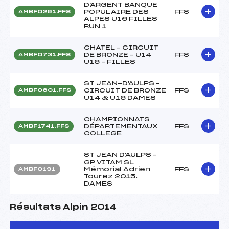
D'ARGENT BANQUE
POPULAIRE DES
FFS
AMBF0261.FFS
ALPES U16 FILLES
RUN 1
CHATEL – CIRCUIT
DE BRONZE – U14
FFS
AMBF0731.FFS
U16 – FILLES
ST JEAN-D'AULPS –
CIRCUIT DE BRONZE
FFS
AMBF0601.FFS
U14 & U16 DAMES
CHAMPIONNATS
DÉPARTEMENTAUX
FFS
AMBF1741.FFS
COLLEGE
ST JEAN D'AULPS –
GP VITAM SL
Mémorial Adrien
FFS
AMBF0191
Tourez 2015.
DAMES
Résultats Alpin 2014