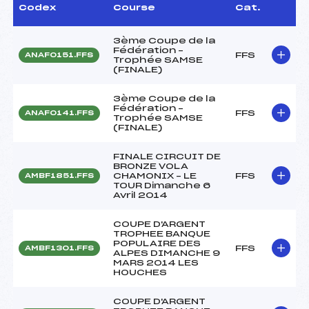
Codex
Course
Cat.
3ème Coupe de la
Fédération –
FFS
ANAF0151.FFS
Trophée SAMSE
(FINALE)
3ème Coupe de la
Fédération –
FFS
ANAF0141.FFS
Trophée SAMSE
(FINALE)
FINALE CIRCUIT DE
BRONZE VOLA
CHAMONIX – LE
FFS
AMBF1851.FFS
TOUR Dimanche 6
Avril 2014
COUPE D'ARGENT
TROPHEE BANQUE
POPULAIRE DES
FFS
AMBF1301.FFS
ALPES DIMANCHE 9
MARS 2014 LES
HOUCHES
COUPE D'ARGENT