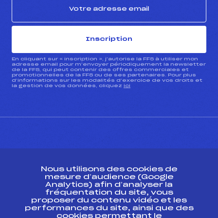
Inscription
En cliquant sur « inscription », j’autorise la FFS à utiliser mon
adresse email pour m’envoyer périodiquement la newsletter
de la FFS, qui peut contenir des offres commerciales et
promotionnelles de la FFS ou de ses partenaires. Pour plus
d’informations sur les modalités d’exercice de vos droits et
la gestion de vos données, cliquez
ici
CONTACT
Nous utilisons des cookies de
ESPACE PRESSE
mesure d’audience (Google
Analytics) afin d’analyser la
fréquentation du site, vous
Ressources
proposer du contenu vidéo et les
performances du site, ainsi que des
Pass’Neige
cookies permettant le