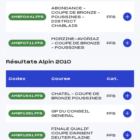
ABONDANCE –
COUPE DE BRONZE –
POUSSINES –
FFS
AMBF0441.FFS
DISTRICT
CHABLAIS
MORZINE-AVORIAZ
– COUPE DE BRONZE
FFS
AMBF0711.FFS
– POUSSINES
Résultats Alpin 2010
Codex
Course
Cat.
CHATEL – COUPE DE
FFS
AMBF1541.FFS
BRONZE POUSSINES
GP DU CONSEIL
FFS
AMBF1351.FFS
GENERAL
FINALE QUALIF
COUPE D'ARGENT
FFS
AMBF1291.FFS
DEUTER FLAINE