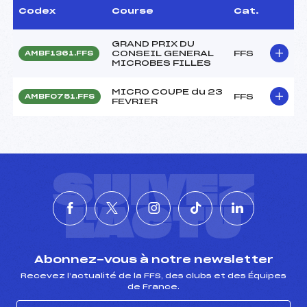
Codex
Course
Cat.
GRAND PRIX DU
CONSEIL GENERAL
FFS
AMBF1361.FFS
MICROBES FILLES
MICRO COUPE du 23
FFS
AMBF0751.FFS
FEVRIER
SUIVEZ
L'ACTU
Abonnez-vous à notre newsletter
Recevez l’actualité de la FFS, des clubs et des Équipes
de France.