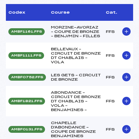
Codex
Course
Cat.
MORZINE-AVORIAZ
– COUPE DE BRONZE
FFS
AMBF1161.FFS
– BENJ/MIN – FILLES
BELLEVAUX –
CIRCUIT DE BRONZE
FFS
AMBF1111.FFS
DT CHABLAIS –
VOLA
LES GETS – CIRCUIT
FFS
AMBF0752.FFS
DE BRONZE
ABONDANCE –
CIRCUIT DE BRONZE
DT CHABLAIS –
FFS
AMBF1821.FFS
VOLA –
BENJAMINES –
CHAPELLE
D'ABONDANCE –
FFS
AMBF0131.FFS
COUPE DE BRONZE
BENJAMINES