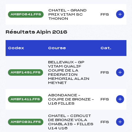
CHATEL – GRAND
PRIX VITAM SC
FFS
AMBF0641.FFS
THONON
Résultats Alpin 2016
Codex
Course
Cat.
BELLEVAUX – GP
VITAM QUALIF
COUPE DE LA
FFS
AMBF1491.FFS
FEDERATION
MEMORIAL ALAIN
MEYNET
ABONDANCE –
COUPE DE BRONZE –
FFS
AMBF1411.FFS
U16 FILLES
CHATEL – CIRCUIT
DE BRONZE VOLA
FFS
AMBF0831.FFS
CHABLAIS – FILLES
U14 U16