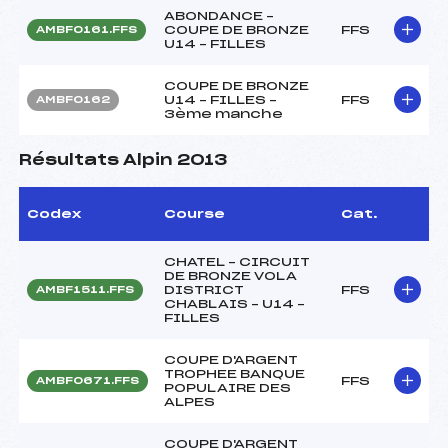
ABONDANCE –
COUPE DE BRONZE
FFS
AMBF0161.FFS
U14 – FILLES
COUPE DE BRONZE
U14 – FILLES –
FFS
AMBF0162
3ème manche
Résultats Alpin 2013
Codex
Course
Cat.
CHATEL – CIRCUIT
DE BRONZE VOLA
DISTRICT
FFS
AMBF1511.FFS
CHABLAIS – U14 –
FILLES
COUPE D'ARGENT
TROPHEE BANQUE
FFS
AMBF0671.FFS
POPULAIRE DES
ALPES
COUPE D'ARGENT