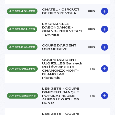
CHATEL – CIRCUIT
FFS
AMBF1461.FFS
DE BRONZE VOLA
LA CHAPELLE
D'ABONDANCE –
FFS
AMBF1361.FFS
GRAND-PRIX VITAM
– DAMES
COUPE D'ARGENT
FFS
AMBF1041.FFS
U16 MEGEVE
COUPE D'ARGENT
U16 FILLES Samedi
28 février 2015
FFS
AMBF0951.FFS
CHAMONIX MONT-
BLANC Les
Planards
LES GETS – COUPE
D'ARGENT BANQUE
POPULAIRE DES
FFS
AMBF0262.FFS
ALPES U16 FILLES
RUN 2
LES GETS – COUPE