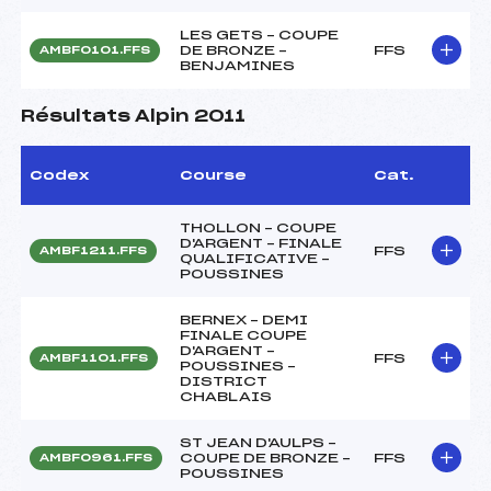
LES GETS – COUPE
DE BRONZE –
FFS
AMBF0101.FFS
BENJAMINES
Résultats Alpin 2011
Codex
Course
Cat.
THOLLON – COUPE
D'ARGENT – FINALE
FFS
AMBF1211.FFS
QUALIFICATIVE –
POUSSINES
BERNEX – DEMI
FINALE COUPE
D'ARGENT –
FFS
AMBF1101.FFS
POUSSINES –
DISTRICT
CHABLAIS
ST JEAN D'AULPS –
COUPE DE BRONZE –
FFS
AMBF0961.FFS
POUSSINES