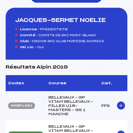
JACQUES-SERMET NOELIE
foi(s) le ski
Licence :
FFS2637978
Comité :
COMITE DE SKI MONT-BLANC
Club :
09006 SKI CLUB MORZINE AVORIAZ
Val. Lic. :
Oui
Résultats Alpin 2019
Codex
Course
Cat.
BELLEVAUX – GP
VITAM BELLEVAUX –
FILLES U16-
FFS
AMBF1491
MASTERS – GS 1
MANCHE
BELLEVAUX – GP
VITAM BELLEVAUX –