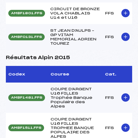
CIRCUIT DE BRONZE
VOLA CHABLAIS
FFS
AMBF1801.FFS
U14 et U16
ST JEAN D'AULPS –
GP VITAM
FFS
AMBF0131.FFS
MEMORIAL ADRIEN
TOUREZ
Résultats Alpin 2015
Codex
Course
Cat.
COUPE D'ARGENT
U16 FILLES
Trophée Banque
FFS
AMBF1481.FFS
Populaire des
Alpes
COUPE D'ARGENT
U16 FILLES
TROPHEE BANQUE
FFS
AMBF1511.FFS
POPULAIRE DES
ALPES