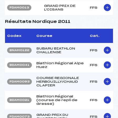
GRAND PRIX DE
FFS
FDAM0013
L'OISANS
Résultats Nordique 2011
Codex
Course
Cat.
SUBARU BIATHLON
FFS
BNAM0122
CHALLENGE
Biathlon Régional Alpe
FFS
BDAM0041
Huez
COURSE REGIONALE
HERBOUILLY/CHAUD
FFS
FDAM0093
CLAPIER
Biathlon Régional
(course de repli de
FFS
BDAM0021
Gresse)
GRAND PRIX DU
FFS
FDAM0073