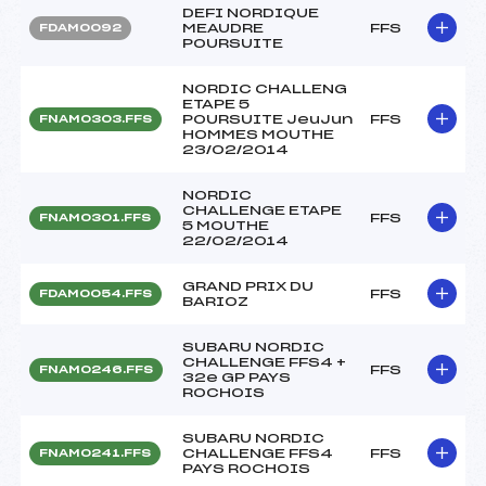
DEFI NORDIQUE
MEAUDRE
FFS
FDAM0092
POURSUITE
NORDIC CHALLENG
ETAPE 5
POURSUITE JeuJun
FFS
FNAM0303.FFS
HOMMES MOUTHE
23/02/2014
NORDIC
CHALLENGE ETAPE
FFS
FNAM0301.FFS
5 MOUTHE
22/02/2014
GRAND PRIX DU
FFS
FDAM0054.FFS
BARIOZ
SUBARU NORDIC
CHALLENGE FFS4 +
FFS
FNAM0246.FFS
32e GP PAYS
ROCHOIS
SUBARU NORDIC
CHALLENGE FFS4
FFS
FNAM0241.FFS
PAYS ROCHOIS