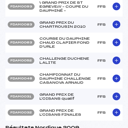
\ GRAND PRIX DE ST
EGREVE/// – COUPE DU
FFS
FDAM0093
DAUPHINÉ –
GRAND PRIX DU
FFS
FDAM0083
CHARTROUSIN 2010
COURSE DU DAUPHINE
CHAUD CLAPIER FOND
FFS
FDAM0063
D'URLE
CHALLENGE DUCHENE
FFS
FDAM0052
LALITE
CHAMPIONNAT DU
DAUPHINE CHALLENGE
FFS
FDAM0046
CASANOVA ARNAUD
GRAND PRIX DE
FFS
FDAM0031
L'OISANS qualif
GRAND PRIX DE
FFS
FDAM0032
L'OISANS FINALES
Résultats Nordique 2009