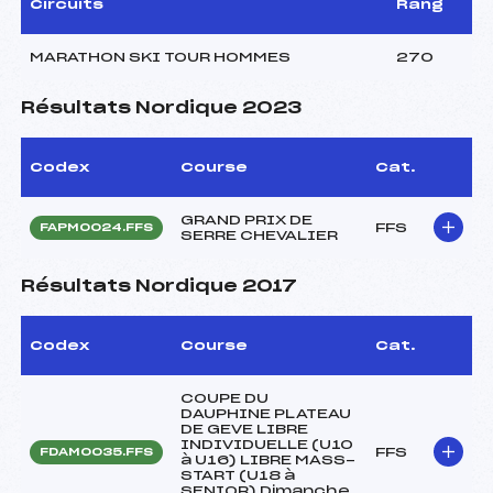
Circuits
Rang
MARATHON SKI TOUR HOMMES
270
Résultats Nordique 2023
Codex
Course
Cat.
GRAND PRIX DE
FFS
FAPM0024.FFS
SERRE CHEVALIER
Résultats Nordique 2017
Codex
Course
Cat.
COUPE DU
DAUPHINE PLATEAU
DE GEVE LIBRE
INDIVIDUELLE (U10
FFS
FDAM0035.FFS
à U16) LIBRE MASS-
START (U18 à
SENIOR) Dimanche