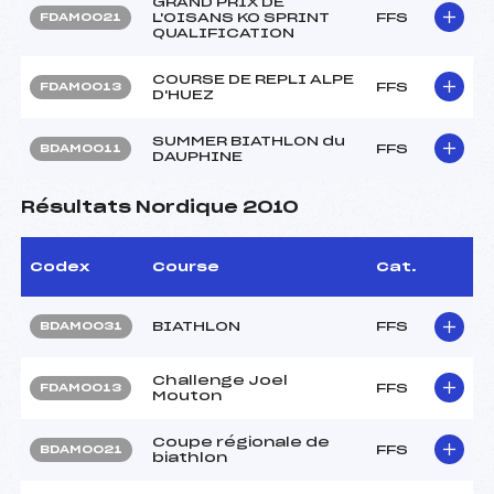
GRAND PRIX DE
L'OISANS KO SPRINT
FFS
FDAM0021
QUALIFICATION
COURSE DE REPLI ALPE
FFS
FDAM0013
D'HUEZ
SUMMER BIATHLON du
FFS
BDAM0011
DAUPHINE
Résultats Nordique 2010
Codex
Course
Cat.
BIATHLON
FFS
BDAM0031
Challenge Joel
FFS
FDAM0013
Mouton
Coupe régionale de
FFS
BDAM0021
biathlon