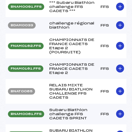
*** Subaru Biathlon
challenge FFS
FFS
BNAM0091.FFS
CADETS ***
challenge régional
FFS
BDAM0033
biathlon
CHAMPIONNATS DE
FRANCE CADETS
FFS
FNAM0162.FFS
Etape 2
(POURSUITE)
CHAMPIONNATS DE
FRANCE CADETS
FFS
FNAM0161.FFS
Etape 2
RELAIS MIXTE
SUBARU BIATLHON
FFS
BNAT0065
CHALLENGE FFS
CADETS
Subaru Biathlon
challenge FFS
FFS
BNAM0061.FFS
CADETS SPRINT
SUBARU BIATHLON