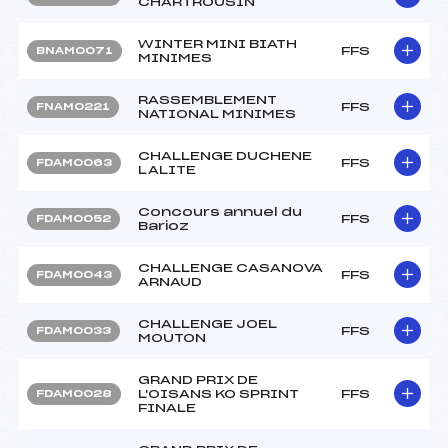
CHARTROUSIN
WINTER MINI BIATH
FFS
BNAM0071
MINIMES
RASSEMBLEMENT
FFS
FNAM0221
NATIONAL MINIMES
CHALLENGE DUCHENE
FFS
FDAM0063
LALITE
Concours annuel du
FFS
FDAM0052
Barioz
CHALLENGE CASANOVA
FFS
FDAM0043
ARNAUD
CHALLENGE JOEL
FFS
FDAM0033
MOUTON
GRAND PRIX DE
L'OISANS KO SPRINT
FFS
FDAM0028
FINALE