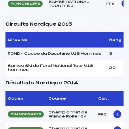
SAMSE NATIONAL
FFS
FNAM0381.FFS
TOUR FFS 1
Circuits Nordique 2015
Circuits
Rang
FOND – Coupe du Dauphiné U18 Hommes
3
Samse Ski de Fond National Tour U18
20
hommes
Résultats Nordique 2014
Codex
Course
Cat.
Championnat de
FFS
ONAM0034.FFS
France Roller Ski
Championnat de