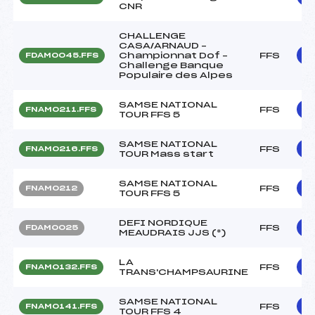
CNR
CHALLENGE
CASA/ARNAUD –
Championnat Dof –
FFS
FDAM0045.FFS
Challenge Banque
Populaire des Alpes
SAMSE NATIONAL
FFS
FNAM0211.FFS
TOUR FFS 5
SAMSE NATIONAL
FFS
FNAM0216.FFS
TOUR Mass start
SAMSE NATIONAL
FFS
FNAM0212
TOUR FFS 5
DEFI NORDIQUE
FFS
FDAM0025
MEAUDRAIS JJS (*)
LA
FFS
FNAM0132.FFS
TRANS'CHAMPSAURINE
SAMSE NATIONAL
FFS
FNAM0141.FFS
TOUR FFS 4