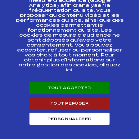
mesure d’audience (Google
Analytics) afin d’analyser la
fréquentation du site, vous
proposer du contenu vidéo et les
SUIVEZ
performances du site, ainsi que des
cookies permettant le
fonctionnement du site. Les
L'ACTU
cookies de mesure d’audience ne
sont déposés qu’avec votre
consentement. Vous pouvez
accepter, refuser ou personnaliser
vos choix à tout moment. Pour
Abonnez-vous à notre newsletter
obtenir plus d'informations sur
Recevez l’actualité de la FFS, des clubs et des Équipes
notre gestion des cookies, cliquez
de France.
ici
.
TOUT ACCEPTER
Inscription
TOUT REFUSER
En cliquant sur « inscription », j’autorise la FFS à utiliser mon
PERSONNALISER
adresse email pour m’envoyer périodiquement la newsletter
de la FFS, qui peut contenir des offres commerciales et
promotionnelles de la FFS ou de ses partenaires. Pour plus
d’informations sur les modalités d’exercice de vos droits et
la gestion de vos données, cliquez
ici