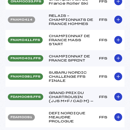
FFS
ONAM0033.FFS
France Roller Ski
RELAIS –
CHAMPIONNATS DE
FFS
FNAM0414
FRANCE HOMMES
CHAMPIONNAT DE
FRANCE MASS
FFS
FNAM0411.FFS
START
CHAMPIONNAT DE
FFS
FNAM0401.FFS
FRANCE SPRINT
SUBARU NORDIC
CHALLENGE FFS
FFS
FNAM0381.FFS
FINALE
GRAND PRIX DU
CHARTROUSIN
FFS
FDAM0065.FFS
(JJS M+F / CAD M) —
DEFI NORDIQUE
MEAUDRE
FFS
FDAM0091
PROLOGUE