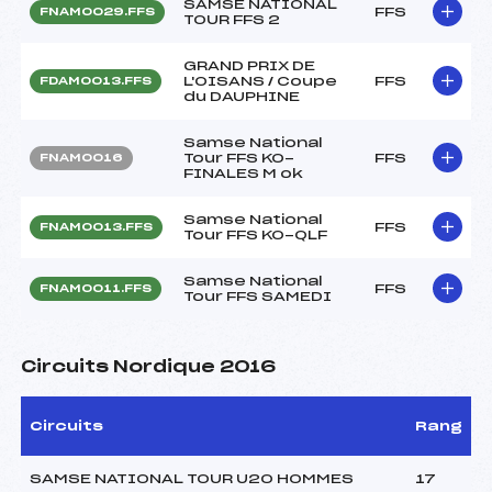
SAMSE NATIONAL
FFS
FNAM0029.FFS
TOUR FFS 2
GRAND PRIX DE
L'OISANS / Coupe
FFS
FDAM0013.FFS
du DAUPHINE
Samse National
Tour FFS KO-
FFS
FNAM0016
FINALES M ok
Samse National
FFS
FNAM0013.FFS
Tour FFS KO-QLF
Samse National
FFS
FNAM0011.FFS
Tour FFS SAMEDI
Circuits Nordique 2016
Circuits
Rang
SAMSE NATIONAL TOUR U20 HOMMES
17