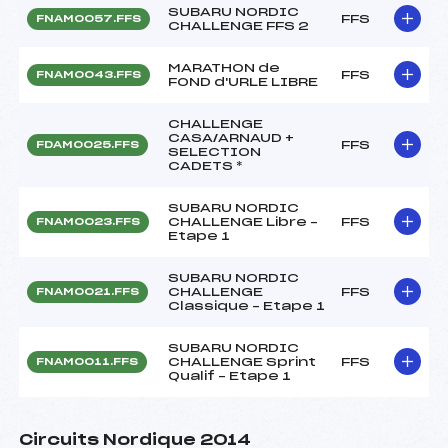
SUBARU NORDIC
FFS
FNAM0057.FFS
CHALLENGE FFS 2
MARATHON de
FFS
FNAM0043.FFS
FOND d'URLE LIBRE
CHALLENGE
CASA/ARNAUD +
FFS
FDAM0025.FFS
SELECTION
CADETS *
SUBARU NORDIC
CHALLENGE Libre –
FFS
FNAM0023.FFS
Etape 1
SUBARU NORDIC
CHALLENGE
FFS
FNAM0021.FFS
Classique – Etape 1
SUBARU NORDIC
CHALLENGE Sprint
FFS
FNAM0011.FFS
Qualif – Etape 1
Circuits Nordique 2014