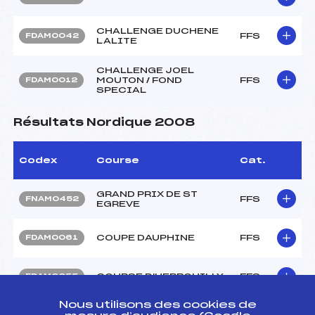
CHALLENGE DUCHENE
FFS
FDAM0042
LALITE
CHALLENGE JOEL
MOUTON / FOND
FFS
FDAM0012
SPECIAL
Résultats Nordique 2008
Codex
Course
Cat.
GRAND PRIX DE ST
FFS
FNAM0452
EGREVE
COUPE DAUPHINE
FFS
FDAM0061
COURSE D'HERBOUILLY
FFS
FDAM0055
Nous utilisons des cookies de