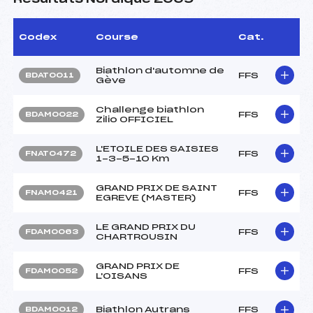
Codex
Course
Cat.
Biathlon d'automne de
FFS
BDAT0011
Gève
Challenge biathlon
FFS
BDAM0022
Zilio OFFICIEL
L'ETOILE DES SAISIES
FFS
FNAT0472
1-3-5-10 Km
GRAND PRIX DE SAINT
FFS
FNAM0421
EGREVE (MASTER)
LE GRAND PRIX DU
FFS
FDAM0063
CHARTROUSIN
GRAND PRIX DE
FFS
FDAM0052
L'OISANS
Biathlon Autrans
FFS
BDAM0012