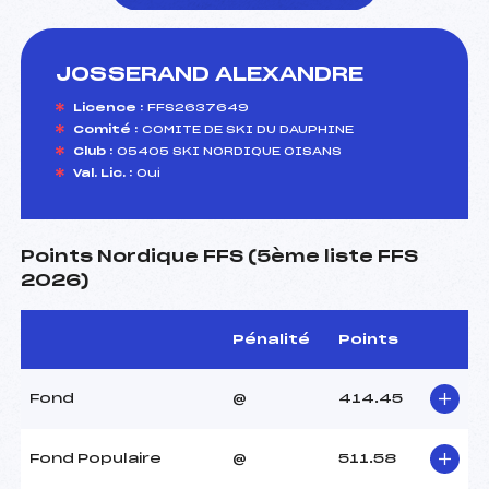
JOSSERAND ALEXANDRE
foi(s) le ski
Licence :
FFS2637649
Comité :
COMITE DE SKI DU DAUPHINE
Club :
05405 SKI NORDIQUE OISANS
Val. Lic. :
Oui
Points Nordique FFS (5ème liste FFS
2026)
Pénalité
Points
Fond
@
414.45
Fond Populaire
@
511.58