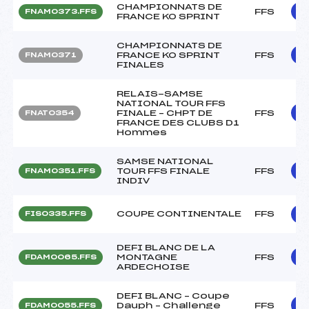
CHAMPIONNATS DE
FFS
FNAM0373.FFS
FRANCE KO SPRINT
CHAMPIONNATS DE
FRANCE KO SPRINT
FFS
FNAM0371
FINALES
RELAIS-SAMSE
NATIONAL TOUR FFS
FINALE – CHPT DE
FFS
FNAT0354
FRANCE DES CLUBS D1
Hommes
SAMSE NATIONAL
TOUR FFS FINALE
FFS
FNAM0351.FFS
INDIV
COUPE CONTINENTALE
FFS
FIS0335.FFS
DEFI BLANC DE LA
MONTAGNE
FFS
FDAM0065.FFS
ARDECHOISE
DEFI BLANC – Coupe
Dauph – Challenge
FFS
FDAM0055.FFS