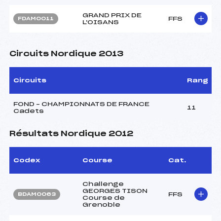
GRAND PRIX DE
FFS
FDAM0011
L'OISANS
Circuits Nordique 2013
Circuits
Rang
FOND – CHAMPIONNATS DE FRANCE
11
Cadets
Résultats Nordique 2012
Codex
Course
Cat.
Challenge
GEORGES TISON
FFS
BDAM0063
Course de
Grenoble