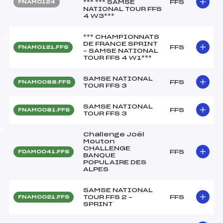
*** *** SAMSE
FFS
FNAM0124
NATIONAL TOUR FFS
4 W3***
*** CHAMPIONNATS
DE FRANCE SPRINT
FFS
FNAM0121.FFS
– SAMSE NATIONAL
TOUR FFS 4 W1***
SAMSE NATIONAL
FFS
FNAM0088.FFS
TOUR FFS 3
SAMSE NATIONAL
FFS
FNAM0081.FFS
TOUR FFS 3
Challenge Joël
Mouton
CHALLENGE
FFS
FDAM0041.FFS
BANQUE
POPULAIRE DES
ALPES
SAMSE NATIONAL
TOUR FFS 2 –
FFS
FNAM0021.FFS
SPRINT