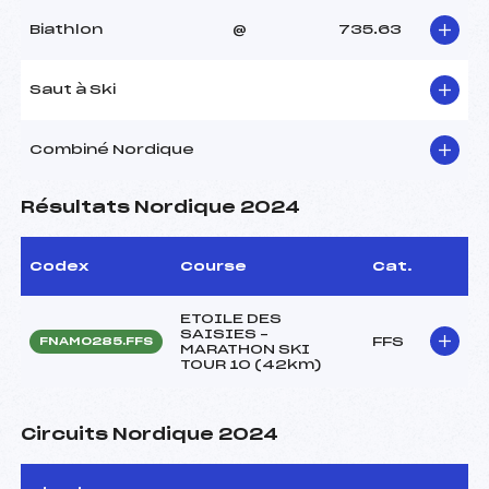
Biathlon
@
735.63
Saut à Ski
Combiné Nordique
Résultats Nordique 2024
Codex
Course
Cat.
ETOILE DES
SAISIES –
FFS
FNAM0285.FFS
MARATHON SKI
TOUR 10 (42km)
Circuits Nordique 2024