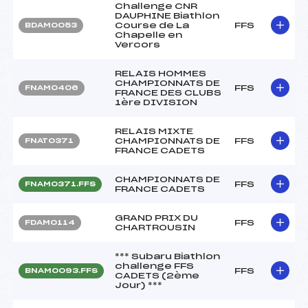
Challenge CNR
DAUPHINE Biathlon
Course de La
FFS
BDAM0053
Chapelle en
Vercors
RELAIS HOMMES
CHAMPIONNATS DE
FFS
FNAM0406
FRANCE DES CLUBS
1ère DIVISION
RELAIS MIXTE
CHAMPIONNATS DE
FFS
FNAT0371
FRANCE CADETS
CHAMPIONNATS DE
FFS
FNAM0371.FFS
FRANCE CADETS
GRAND PRIX DU
FFS
FDAM0114
CHARTROUSIN
*** Subaru Biathlon
challenge FFS
FFS
BNAM0093.FFS
CADETS (2ème
Jour) ***