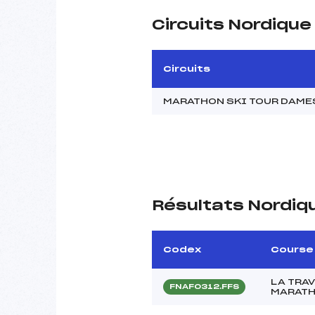
Circuits Nordiqu
Circuits
MARATHON SKI TOUR DAME
Résultats Nordiq
Codex
Course
LA TRA
FNAF0312.FFS
MARATH