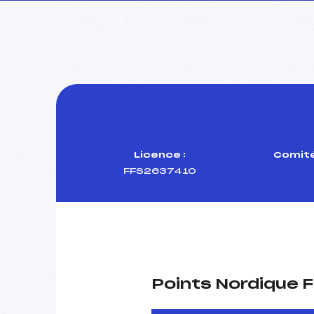
Licence :
Comité
FFS2637410
Points Nordique F