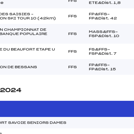
FFS
le
ETE&Dist. 1,8
DES SAISIES –
FP&FFS-
FFS
ON SKI TOUR 10 (42km)
FP&Dist. 42
N CHAMPIONNAT DE
MASS&FFS-
 BANQUE POPULAIRE
FFS
FSP&Dist. 10
 DU BEAUFORT ETAPE U
FS&FFS-
FFS
FSP&Dist. 7
FP&FFS-
ON DE BESSANS
FFS
FP&Dist. 15
e 2024
ORT SAVOIE SENIORS DAMES
S