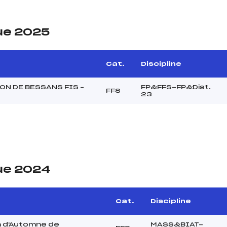
ue 2025
Cat.
Discipline
N DE BESSANS FIS –
FP&FFS-FP&Dist.
FFS
23
ue 2024
Cat.
Discipline
n d'Automne de
MASS&BIAT-