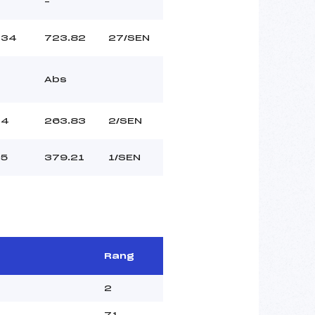
–
34
723.82
27/SEN
Abs
4
263.83
2/SEN
5
379.21
1/SEN
Rang
2
71