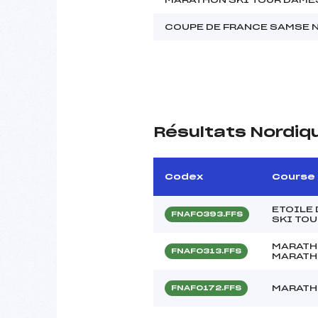
COUPE DE FRANCE SAMSE N
Résultats Nordiq
Codex
Course
ETOILE 
FNAF0393.FFS
SKI TOU
MARATH
FNAF0313.FFS
MARATHO
MARATH
FNAF0172.FFS