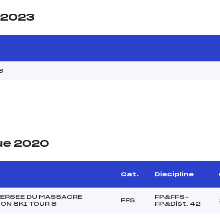
e 2023
S
ue 2020
Cat.
Discipline
VERSEE DU MASSACRE
FP&FFS-
FFS
ON SKI TOUR 8
FP&Dist. 42