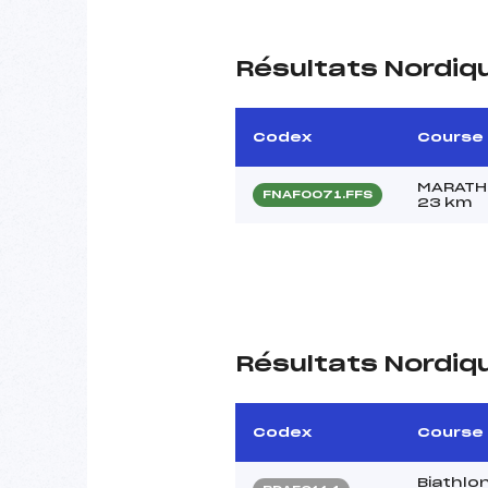
Résultats Nordiq
Codex
Course
MARATHO
FNAF0071.FFS
23 km
Résultats Nordiq
Codex
Course
Biathlo