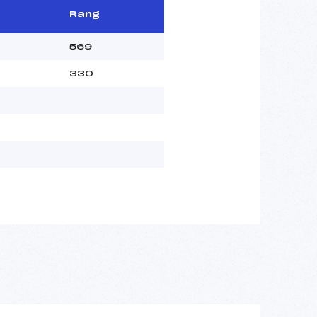
Rang
569
330