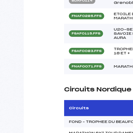
BDAF0114
Grenob
ETOILE 
FNAF0285.FFS
MARATH
U20-SE
SAVOIE
FSAF0115.FFS
AURA
TROPHEE
FSAF0083.FFS
18 ET +
MARATH
FNAF0071.FFS
Circuits Nordiqu
Circuits
FOND – TROPHEE DU BEAUF
MARATHON SKI TOUR DAME