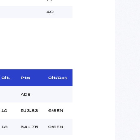
40
Clt.
Pts
Clt/Cat
Abs
10
513.83
6/SEN
18
541.75
9/SEN