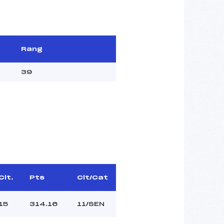
Rang
39
Clt.
Pts
Clt/Cat
15
314.16
11/SEN