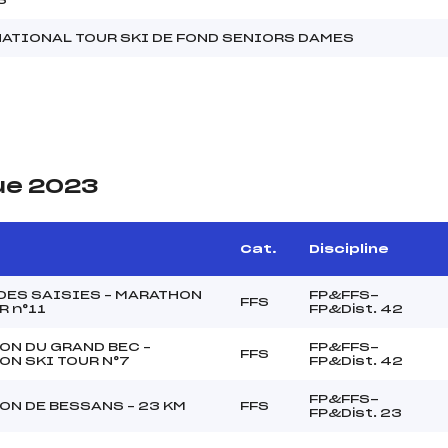
ATIONAL TOUR SKI DE FOND SENIORS DAMES
ue 2023
Cat.
Discipline
DES SAISIES – MARATHON
FP&FFS-
FFS
R n°11
FP&Dist. 42
ON DU GRAND BEC –
FP&FFS-
FFS
N SKI TOUR N°7
FP&Dist. 42
FP&FFS-
ON DE BESSANS – 23 KM
FFS
FP&Dist. 23