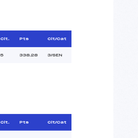
Clt.
Pts
Clt/Cat
5
338.28
3/SEN
Clt.
Pts
Clt/Cat