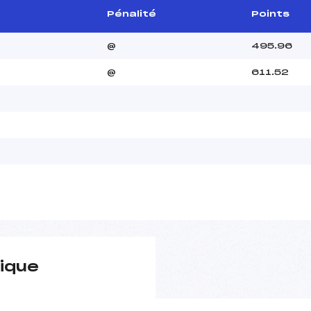
Pénalité
Points
@
495.96
@
611.52
ique