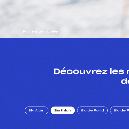
Fiche individuelle
Découvrez les 
d
Ski Alpin
Biathlon
Ski de Fond
Ski de 