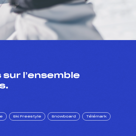
 sur l’ensemble
s.
ue
Ski Freestyle
Snowboard
Télémark