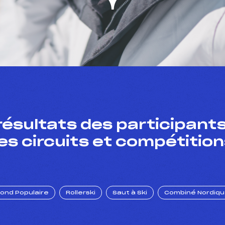
résultats des participants
es circuits et compétition
Fond Populaire
Rollerski
Saut à Ski
Combiné Nordiq