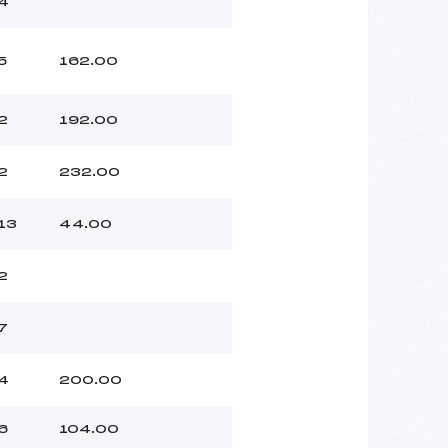
4
5
162.00
2
192.00
2
232.00
13
44.00
2
7
4
200.00
6
104.00