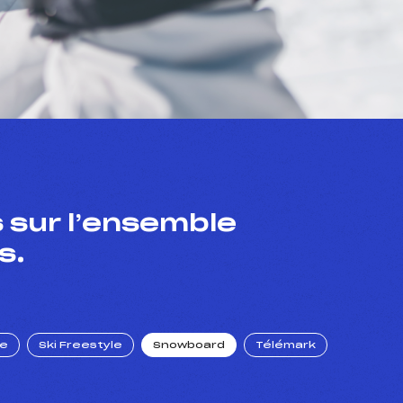
 sur l’ensemble
s.
ue
Ski Freestyle
Snowboard
Télémark