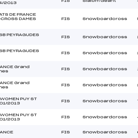
FIS
Slalom Géant
4/2013
TS DE FRANCE
CROSS DAMES
FIS
Snowboardcross
SB PEYRAGUDES
FIS
Snowboardcross
SB PEYRAGUDES
FIS
Snowboardcross
RANCE Grand
FIS
Snowboardcross
mes
RANCE Grand
FIS
Snowboardcross
mes
 WOMEN PUY ST
FIS
Snowboardcross
/01/2013
 WOMEN PUY ST
FIS
Snowboardcross
/01/2013
RANCE
FIS
Snowboardcross