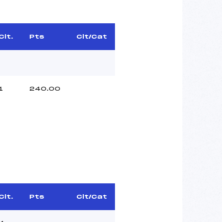
Clt.
Pts
Clt/Cat
1
240.00
Clt.
Pts
Clt/Cat