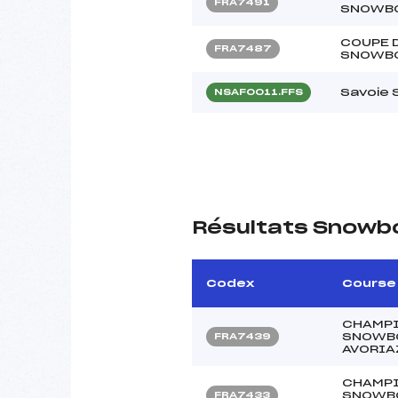
FRA7491
SNOWB
COUPE 
FRA7487
SNOWB
Savoie 
NSAF0011.FFS
Résultats Snowb
Codex
Course
CHAMPI
SNOWBO
FRA7439
AVORIA
CHAMPI
SNOWBO
FRA7433