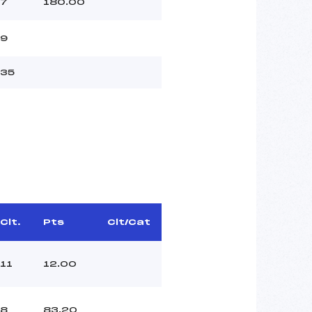
7
180.00
9
35
Clt.
Pts
Clt/Cat
11
12.00
8
83.20