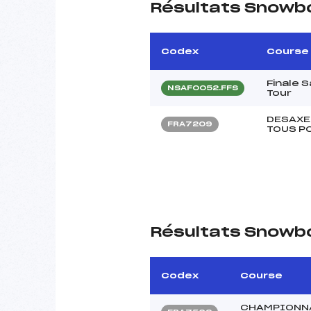
Résultats Snowb
Codex
Course
Finale 
NSAF0052.FFS
Tour
DESAXE
FRA7209
TOUS P
Résultats Snowb
Codex
Course
CHAMPIONNA