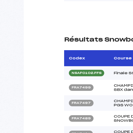
Résultats Snowb
Codex
Course
Finale 
NSAF0102.FFS
CHAMPI
FRA7499
SBX da
CHAMPI
FRA7497
PGS WO
COUPE 
FRA7489
SNOWB
COUPE 