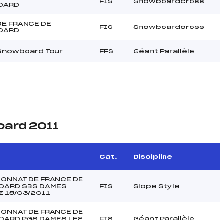
FIS
Snowboardcross
OARD
DE FRANCE DE
FIS
Snowboardcross
OARD
Snowboard Tour
FFS
Géant Parallèle
oard 2011
Cat.
Discipline
ONNAT DE FRANCE DE
ARD SBS DAMES
FIS
Slope Style
Z 15/03/2011
ONNAT DE FRANCE DE
ARD PGS DAMES LES
FIS
Géant Parallèle