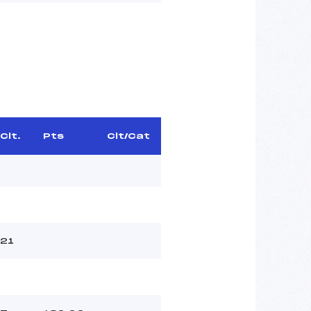
Clt.
Pts
Clt/Cat
21