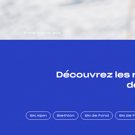
Fiche individuelle
Découvrez les 
d
Ski Alpin
Biathlon
Ski de Fond
Ski de 