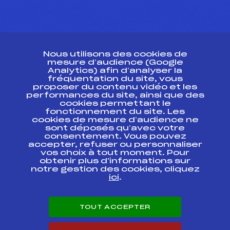
CONTACT
Nous utilisons des cookies de
ESPACE PRESSE
mesure d’audience (Google
Analytics) afin d’analyser la
fréquentation du site, vous
Ressources
proposer du contenu vidéo et les
performances du site, ainsi que des
Pass’Neige
cookies permettant le
Projet sportif fédéral
fonctionnement du site. Les
cookies de mesure d’audience ne
Projet de performance fédéral
sont déposés qu’avec votre
Antidopage
consentement. Vous pouvez
Pôle Développement, Formation, Suivi
accepter, refuser ou personnaliser
Scientifique
vos choix à tout moment. Pour
Listes ministérielles
obtenir plus d'informations sur
notre gestion des cookies, cliquez
Pôle vie de l’athlète
ici
.
Enseignement professionnel
Informatique et chronométrage
Circuits
TOUT ACCEPTER
Carrières
Développement des habiletés mentales