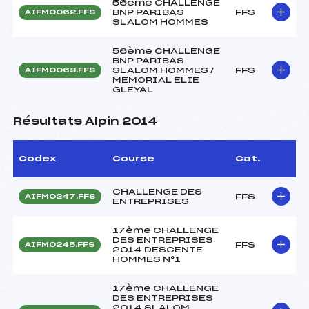
56ème CHALLENGE
BNP PARIBAS
FFS
AIFM0062.FFS
SLALOM HOMMES
56ème CHALLENGE
BNP PARIBAS
SLALOM HOMMES /
FFS
AIFM0063.FFS
MEMORIAL ELIE
GLEYAL
Résultats Alpin 2014
Codex
Course
Cat.
CHALLENGE DES
FFS
AIFM0247.FFS
ENTREPRISES
17ème CHALLENGE
DES ENTREPRISES
FFS
AIFM0245.FFS
2014 DESCENTE
HOMMES N°1
17ème CHALLENGE
DES ENTREPRISES
2014 SLALOM