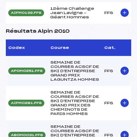
12ème Challenge
Jean Lavigne –
FFS
AIFM0132.FFS
Géant Hommes
Résultats Alpin 2010
Codex
Course
Cat.
SEMAINE DE
COURSES ACSCF DE
SKI D'ENTREPRISE
FFS
APOM0251.FFS
GRAND PRIX
LAGUNTZA HOMMES
SEMAINE DE
COURSES ACSCF DE
SKI D'ENTREPRISE
FFS
AIFM0281.FFS
GRAND PRIX DES
CHEMINOTS DE
PARIS HOMMES
SEMAINE DE
COURSES ACSCF DE
SKI D'ENTREPRISE
FFS
ABOM0031.FFS