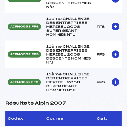
DESCENTE HOMMES
N°2
11ème CHALLENGE
DES ENTREPRISES
MERIBEL 2008
FFS
AIFM0553.FFS
SUPER GEANT
HOMMES N° 1
11ème CHALLENGE
DES ENTREPRISES
MERIBEL 2008
FFS
AIFM0552.FFS
DESCENTE HOMMES
N°1
11ème CHALLENGE
DES ENTREPRISES
MERIBEL 2008
FFS
AIFM0551.FFS
SUPER GEANT
HOMMES N° 2
Résultats Alpin 2007
Codex
Course
Cat.