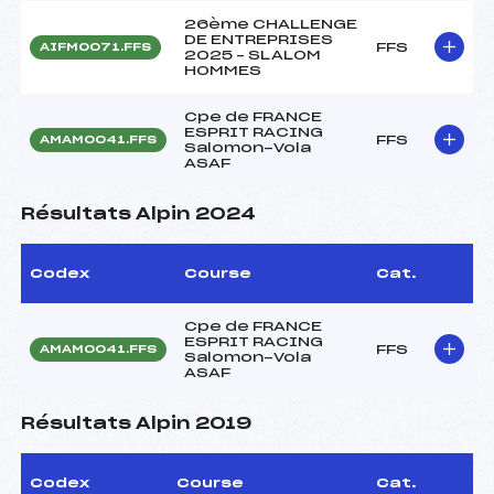
26ème CHALLENGE
DE ENTREPRISES
FFS
AIFM0071.FFS
2025 – SLALOM
HOMMES
Cpe de FRANCE
ESPRIT RACING
FFS
AMAM0041.FFS
Salomon-Vola
ASAF
Résultats Alpin 2024
Codex
Course
Cat.
Cpe de FRANCE
ESPRIT RACING
FFS
AMAM0041.FFS
Salomon-Vola
ASAF
Résultats Alpin 2019
Codex
Course
Cat.