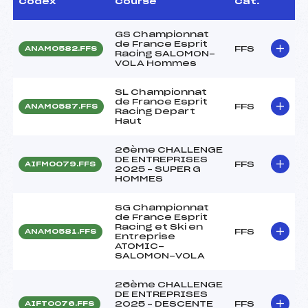
Codex
Course
Cat.
GS Championnat
de France Esprit
FFS
ANAM0582.FFS
Racing SALOMON-
VOLA Hommes
SL Championnat
de France Esprit
FFS
ANAM0587.FFS
Racing Depart
Haut
26ème CHALLENGE
DE ENTREPRISES
FFS
AIFM0079.FFS
2025 – SUPER G
HOMMES
SG Championnat
de France Esprit
Racing et Ski en
FFS
ANAM0581.FFS
Entreprise
ATOMIC-
SALOMON-VOLA
26ème CHALLENGE
DE ENTREPRISES
2025 – DESCENTE
FFS
AIFT0076.FFS