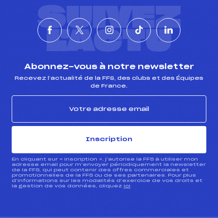
SUIVEZ
L'ACTU
Abonnez-vous à notre newsletter
Recevez l’actualité de la FFS, des clubs et des Équipes
de France.
Inscription
En cliquant sur « inscription », j’autorise la FFS à utiliser mon
adresse email pour m’envoyer périodiquement la newsletter
de la FFS, qui peut contenir des offres commerciales et
promotionnelles de la FFS ou de ses partenaires. Pour plus
d’informations sur les modalités d’exercice de vos droits et
la gestion de vos données, cliquez
ici