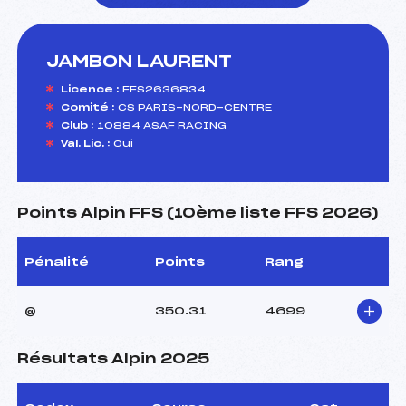
JAMBON LAURENT
foi(s) le ski
Licence :
FFS2636834
Comité :
CS PARIS-NORD-CENTRE
Club :
10884 ASAF RACING
Val. Lic. :
Oui
Points Alpin FFS (10ème liste FFS 2026)
Pénalité
Points
Rang
@
350.31
4699
Résultats Alpin 2025