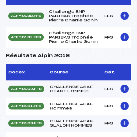
Challenge BNP
PARIBAS Trophée
FFS
AIFM0132.FFS
Pierre Charlie Gonin
Challenge BNP
PARIBAS Trophée
FFS
AIFM0131.FFS
Pierre Charlie Gonin
Résultats Alpin 2016
Codex
Course
Cat.
CHALLENGE ASAF
FFS
AIFM0102.FFS
GEANT HOMMES
CHALLENGE ASAF
FFS
AIFM0101.FFS
Hommes
CHALLENGE ASAF
FFS
AIFM0103.FFS
SLALOM HOMMES