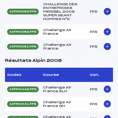
CHALLENGE DES
ENTREPRISES
MERIBEL 2009
FFS
AIFM0093.FFS
SUPER GEANT
HOMMES N°2
Challenge Air
FFS
AIFM0062.FFS
France
Challenge Air
FFS
AIFM0061.FFS
France
Résultats Alpin 2008
Codex
Course
Cat.
Challenge Air
FFS
AIFM0442.FFS
France SLH
Challenge Air
FFS
AIFM0441.FFS
France GH
Challenge Air