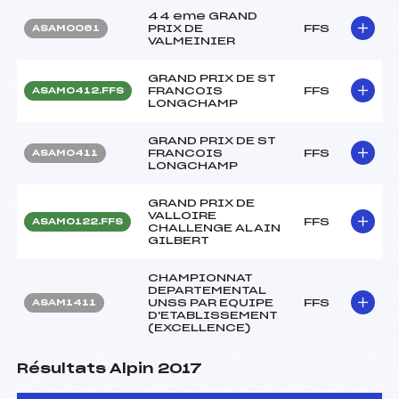
44 eme GRAND
PRIX DE
FFS
ASAM0061
VALMEINIER
GRAND PRIX DE ST
FRANCOIS
FFS
ASAM0412.FFS
LONGCHAMP
GRAND PRIX DE ST
FRANCOIS
FFS
ASAM0411
LONGCHAMP
GRAND PRIX DE
VALLOIRE
FFS
ASAM0122.FFS
CHALLENGE ALAIN
GILBERT
CHAMPIONNAT
DEPARTEMENTAL
UNSS PAR EQUIPE
FFS
ASAM1411
D'ETABLISSEMENT
(EXCELLENCE)
Résultats Alpin 2017