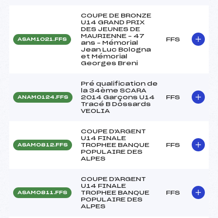
COUPE DE BRONZE
U14 GRAND PRIX
DES JEUNES DE
MAURIENNE – 47
FFS
ASAM1021.FFS
ans – Mémorial
Jean Luc Bologna
et Mémorial
Georges Breni
Pré qualification de
la 34ème SCARA
2014 Garçons U14
FFS
ANAM0124.FFS
Tracé B Dossards
VEOLIA
COUPE D'ARGENT
U14 FINALE
TROPHEE BANQUE
FFS
ASAM0812.FFS
POPULAIRE DES
ALPES
COUPE D'ARGENT
U14 FINALE
TROPHEE BANQUE
FFS
ASAM0811.FFS
POPULAIRE DES
ALPES