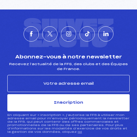
SUIVEZ
L'ACTU
Abonnez-vous à notre newsletter
Recevez l’actualité de la FFS, des clubs et des Équipes
de France.
Inscription
En cliquant sur « inscription », j’autorise la FFS à utiliser mon
adresse email pour m’envoyer périodiquement la newsletter
de la FFS, qui peut contenir des offres commerciales et
promotionnelles de la FFS ou de ses partenaires. Pour plus
d’informations sur les modalités d’exercice de vos droits et
la gestion de vos données, cliquez
ici