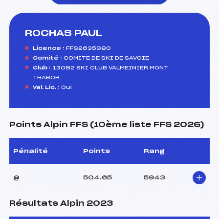
ROCHAS PAUL
foi(s) le ski
Licence :
FFS2635980
Comité :
COMITE DE SKI DE SAVOIE
Club :
13082 SKI CLUB VALMEINIER MONT
THABOR
Val. Lic. :
Oui
Points Alpin FFS (10ème liste FFS 2026)
Pénalité
Points
Rang
@
504.65
5943
Résultats Alpin 2023