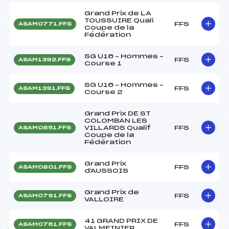
Grand Prix de LA
TOUSSUIRE Quali
FFS
ASAM0771.FFS
Coupe de la
Fédération
SG U16 – Hommes –
FFS
ASAM1392.FFS
Course 1
SG U16 – Hommes –
FFS
ASAM1391.FFS
Course 2
Grand Prix DE ST
COLOMBAN LES
VILLARDS Qualif
FFS
ASAM0851.FFS
Coupe de la
Fédération
Grand Prix
FFS
ASAM0801.FFS
d'AUSSOIS
Grand Prix de
FFS
ASAM0791.FFS
VALLOIRE
41 GRAND PRIX DE
FFS
ASAM0761.FFS
VALMEINIER