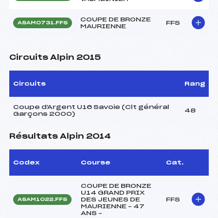
COUPE DE BRONZE
FFS
ASAM0731.FFS
MAURIENNE
Circuits Alpin 2015
Circuits
Rang
Coupe d'Argent U16 Savoie (Clt général
48
Garçons 2000)
Résultats Alpin 2014
Codex
Course
Cat.
COUPE DE BRONZE
U14 GRAND PRIX
DES JEUNES DE
FFS
ASAM1022.FFS
MAURIENNE – 47
ANS –