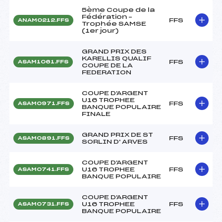
5ème Coupe de la
Fédération –
FFS
ANAM0212.FFS
Trophée SAMSE
(1er jour)
GRAND PRIX DES
KARELLIS QUALIF
FFS
ASAM1061.FFS
COUPE DE LA
FEDERATION
COUPE D'ARGENT
U16 TROPHEE
FFS
ASAM0971.FFS
BANQUE POPULAIRE
FINALE
GRAND PRIX DE ST
FFS
ASAM0891.FFS
SORLIN D' ARVES
COUPE D'ARGENT
U16 TROPHEE
FFS
ASAM0741.FFS
BANQUE POPULAIRE
COUPE D'ARGENT
U16 TROPHEE
FFS
ASAM0731.FFS
BANQUE POPULAIRE