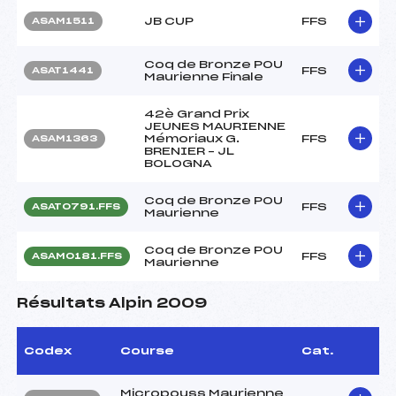
JB CUP
FFS
ASAM1511
Coq de Bronze POU
FFS
ASAT1441
Maurienne Finale
42è Grand Prix
JEUNES MAURIENNE
Mémoriaux G.
FFS
ASAM1363
BRENIER – JL
BOLOGNA
Coq de Bronze POU
FFS
ASAT0791.FFS
Maurienne
Coq de Bronze POU
FFS
ASAM0181.FFS
Maurienne
Résultats Alpin 2009
Codex
Course
Cat.
Micropouss Maurienne