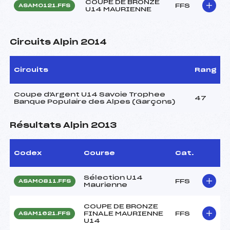
COUPE DE BRONZE
FFS
ASAM0121.FFS
U14 MAURIENNE
Circuits Alpin 2014
Circuits
Rang
Coupe d'Argent U14 Savoie Trophee
47
Banque Populaire des Alpes (Garçons)
Résultats Alpin 2013
Codex
Course
Cat.
Sélection U14
FFS
ASAM0811.FFS
Maurienne
COUPE DE BRONZE
FINALE MAURIENNE
FFS
ASAM1621.FFS
U14