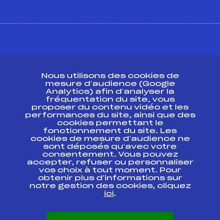
CONTACT
Nous utilisons des cookies de
ESPACE PRESSE
mesure d’audience (Google
Analytics) afin d’analyser la
fréquentation du site, vous
Ressources
proposer du contenu vidéo et les
performances du site, ainsi que des
Pass’Neige
cookies permettant le
Projet sportif fédéral
fonctionnement du site. Les
cookies de mesure d’audience ne
Projet de performance fédéral
sont déposés qu’avec votre
Antidopage
consentement. Vous pouvez
Pôle Développement, Formation, Suivi
accepter, refuser ou personnaliser
Scientifique
vos choix à tout moment. Pour
Listes ministérielles
obtenir plus d'informations sur
notre gestion des cookies, cliquez
Pôle vie de l’athlète
ici
.
Enseignement professionnel
Informatique et chronométrage