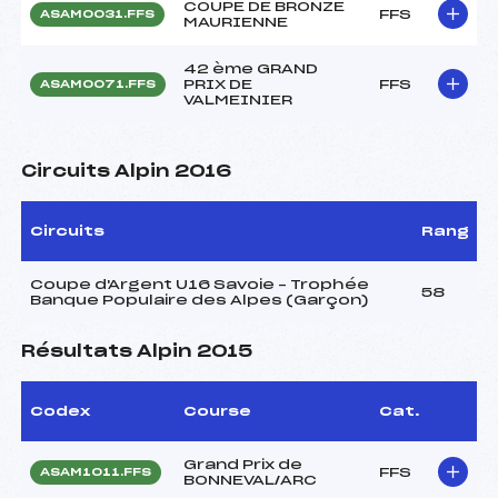
COUPE DE BRONZE
FFS
ASAM0031.FFS
MAURIENNE
42 ème GRAND
PRIX DE
FFS
ASAM0071.FFS
VALMEINIER
Circuits Alpin 2016
Circuits
Rang
Coupe d'Argent U16 Savoie – Trophée
58
Banque Populaire des Alpes (Garçon)
Résultats Alpin 2015
Codex
Course
Cat.
Grand Prix de
FFS
ASAM1011.FFS
BONNEVAL/ARC