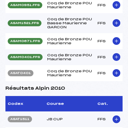
Coq de Bronze POU
FFS
ASAM0951.FFS
Maurienne
Coq de Bronze POU
Basse Maurienne
FFS
ASAM1521.FFS
GARCON
Coq de Bronze POU
FFS
ASAM0671.FFS
Maurienne
Coq de Bronze POU
FFS
ASAM0401.FFS
Maurienne
Coq de Bronze POU
FFS
ASAT0401
Maurienne
Résultats Alpin 2010
Codex
Course
Cat.
JB CUP
FFS
ASAT1511