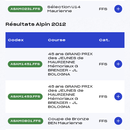
Sélection U14
FFS
ASAM0231.FFS
Maurienne
Résultats Alpin 2012
Codex
Course
Cat.
45 ans GRAND PRIX
des JEUNES de
MAURIENNE
FFS
ASAM1451.FFS
Mémoriaux G
BRENIER – JL
BOLOGNA
45 ans GRAND PRIX
des JEUNES de
MAURIENNE
FFS
ASAM1453.FFS
Mémoriaux G
BRENIER – JL
BOLOGNA
Coupe de Bronze
FFS
ASAM0801.FFS
BEN Maurienne