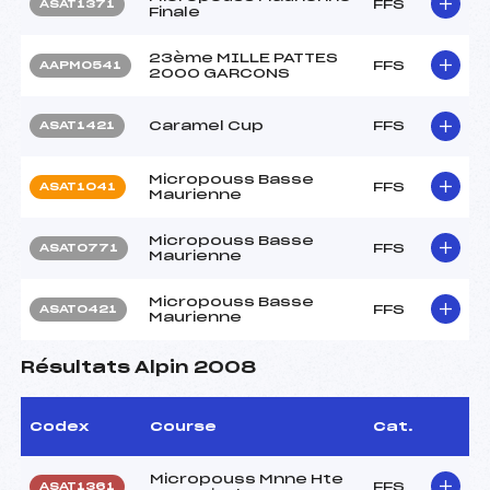
FFS
ASAT1371
Finale
23ème MILLE PATTES
FFS
AAPM0541
2000 GARCONS
Caramel Cup
FFS
ASAT1421
Micropouss Basse
FFS
ASAT1041
Maurienne
Micropouss Basse
FFS
ASAT0771
Maurienne
Micropouss Basse
FFS
ASAT0421
Maurienne
Résultats Alpin 2008
Codex
Course
Cat.
Micropouss Mnne Hte
FFS
ASAT1361