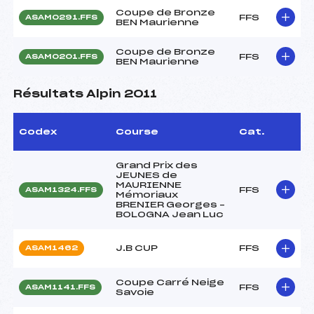
Coupe de Bronze
FFS
ASAM0291.FFS
BEN Maurienne
Coupe de Bronze
FFS
ASAM0201.FFS
BEN Maurienne
Résultats Alpin 2011
Codex
Course
Cat.
Grand Prix des
JEUNES de
MAURIENNE
FFS
ASAM1324.FFS
Mémoriaux
BRENIER Georges –
BOLOGNA Jean Luc
J.B CUP
FFS
ASAM1462
Coupe Carré Neige
FFS
ASAM1141.FFS
Savoie