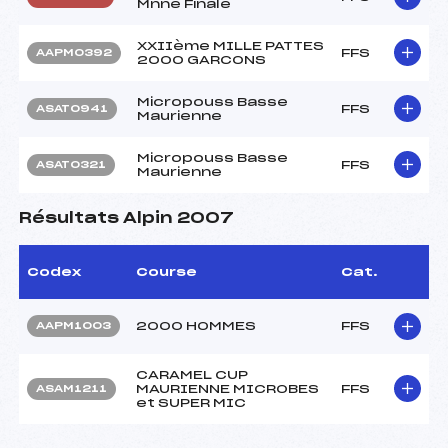
Mnne Finale
XXIIème MILLE PATTES
FFS
AAPM0392
2000 GARCONS
Micropouss Basse
FFS
ASAT0941
Maurienne
Micropouss Basse
FFS
ASAT0321
Maurienne
Résultats Alpin 2007
Codex
Course
Cat.
2000 HOMMES
FFS
AAPM1003
CARAMEL CUP
MAURIENNE MICROBES
FFS
ASAM1211
et SUPER MIC