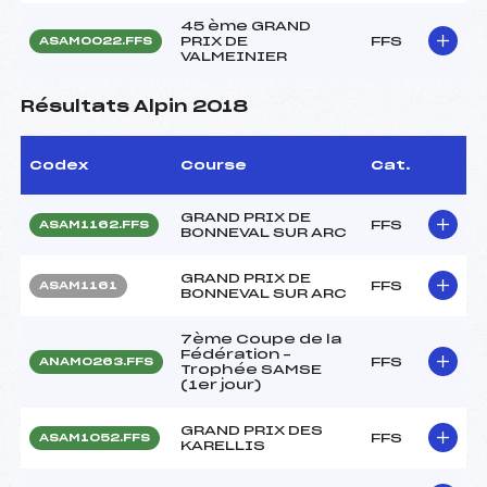
45 ème GRAND
PRIX DE
FFS
ASAM0022.FFS
VALMEINIER
Résultats Alpin 2018
Codex
Course
Cat.
GRAND PRIX DE
FFS
ASAM1162.FFS
BONNEVAL SUR ARC
GRAND PRIX DE
FFS
ASAM1161
BONNEVAL SUR ARC
7ème Coupe de la
Fédération –
FFS
ANAM0263.FFS
Trophée SAMSE
(1er jour)
GRAND PRIX DES
FFS
ASAM1052.FFS
KARELLIS