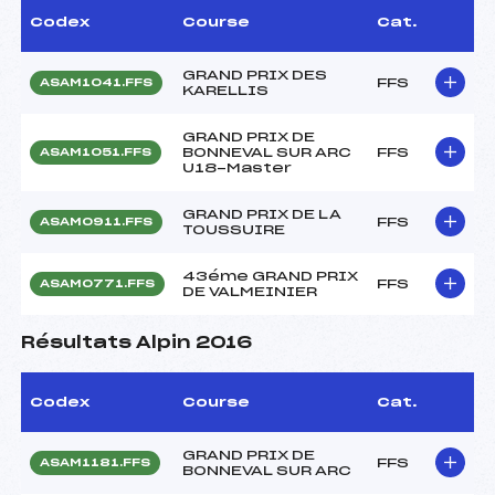
Codex
Course
Cat.
GRAND PRIX DES
FFS
ASAM1041.FFS
KARELLIS
GRAND PRIX DE
BONNEVAL SUR ARC
FFS
ASAM1051.FFS
U18-Master
GRAND PRIX DE LA
FFS
ASAM0911.FFS
TOUSSUIRE
43éme GRAND PRIX
FFS
ASAM0771.FFS
DE VALMEINIER
Résultats Alpin 2016
Codex
Course
Cat.
GRAND PRIX DE
FFS
ASAM1181.FFS
BONNEVAL SUR ARC