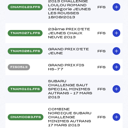
2013 CHALLENGE
LOULOU ROMAND
FFS
CNAM0123.FFS
Catégorie JEUNES
LES ROUSSES
18/08/2013
23ème PRIX D'ETE
JEUNES CHAUX
FFS
TNAM0271.FFS
NEUVE 2013
GRAND PRIX D'ETE
FFS
TNAM0261.FFS
JEUNE
GRAND PRIX FIS
FFS
FIS0513
HS-77
SUBARU
CHALLENGE SAUT
SPECIAL MINIMES
FFS
TNAM0101.FFS
AUTRANS – 17 MARS
2013
COMBINE
NORDIQUE SUBARU
CHALLENGE
FFS
CNAM0083.FFS
MINIMES AUTRANS
17 MARS 2013