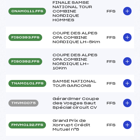
FINALE SAMSE
NATIONAL TOUR
COMBINE
FFS
CNAM0111.FFS
NORDIQUE
HOMMES
COUPE DES ALPES
OPA COMBINE
FFS
FIS0393.FFS
NORDIQUE LH-5Km
COUPE DES ALPES
OPA COMBINE
FFS
FIS0392.FFS
NORDIQUE LH-
10Km
SAMSE NATIONAL
FFS
TNAM0101.FFS
TOUR GARCONS
Gérardmer Coupe
des Vosges Saut
FFS
TMVM0075
Spécial circuit CV
Grand Prix de
Xonrupt Crédit
FFS
FMVM0132.FFS
Mutuel n°5