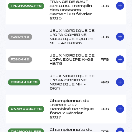
FRANCE DE SAUT
SPECIAL Tremplin
FFS
TNAM0091.FFS
des Bossons
Samedi 28 février
2015
JEUX NORDIQUE DE
L 'OPA COMBINE
FFS
FIS0446
NORDIQUE EQUIPE
MH – 4×3.3Km
JEUX NORDIQUE DE
L'OPA EQUIPE K-68
FFS
FIS0449
HS75
JEUX NORDIQUE DE
L 'OPA COMBINE
FFS
FIS0445.FFS
NORDIQUE MH –
6Km
Championnat de
France U 17
Combiné Nordique
FFS
CNAM0031.FFS
fond 7 Février
2017
Championnats de
FFS
TNAM0031.FFS