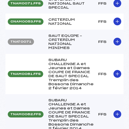
NATIONAL SAUT
FFS
TNAM0071.FFS
SPECIAL
CRITERIUM
FFS
CNAM0053.FFS
NATIONAL
SAUT EQUIPE –
CRITERIUM
FFS
TNAT0071
NATIONAL
MINIMES
SUBARU
CHALLENGE A et
Jeunes et Dames
COUPE DE FRANCE
FFS
TNAM0061.FFS
DE SAUT SPECIAL
Tremplin des
Bossons Dimanche
2 février 2014
SUBARU
CHALLENGE A et
Jeunes et Dames
COUPE DE FRANCE
FFS
TNAM0062.FFS
DE SAUT SPECIAL
Tremplin des
Bossons Dimanche
2 février 2014