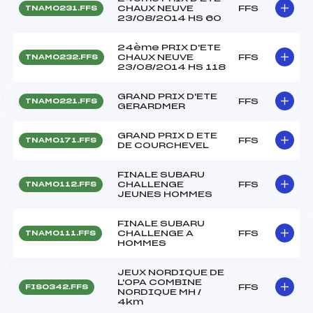
CHAUX NEUVE
FFS
TNAM0231.FFS
23/08/2014 HS 60
24ème PRIX D'ETE
CHAUX NEUVE
FFS
TNAM0232.FFS
23/08/2014 HS 118
GRAND PRIX D'ETE
FFS
TNAM0221.FFS
GERARDMER
GRAND PRIX D ETE
FFS
TNAM0171.FFS
DE COURCHEVEL
FINALE SUBARU
CHALLENGE
FFS
TNAM0112.FFS
JEUNES HOMMES
FINALE SUBARU
CHALLENGE A
FFS
TNAM0111.FFS
HOMMES
JEUX NORDIQUE DE
L'OPA COMBINE
FFS
FIS0342.FFS
NORDIQUE MH /
4km