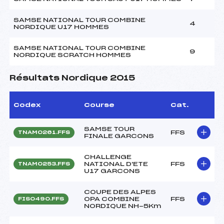
SAMSE NATIONAL TOUR COMBINE
4
NORDIQUE U17 HOMMES
SAMSE NATIONAL TOUR COMBINE
9
NORDIQUE SCRATCH HOMMES
Résultats Nordique 2015
Codex
Course
Cat.
SAMSE TOUR
FFS
TNAM0261.FFS
FINALE GARCONS
CHALLENGE
NATIONAL D'ETE
FFS
TNAM0253.FFS
U17 GARCONS
COUPE DES ALPES
OPA COMBINE
FFS
FIS0490.FFS
NORDIQUE NH-5Km