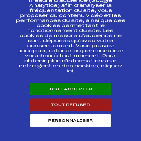
mesure d’audience (Google
Analytics) afin d’analyser la
CHALLENGE
fréquentation du site, vous
NATIONAL D'ETE
FFS
TNAM0501.FFS
proposer du contenu vidéo et les
(K76)
performances du site, ainsi que des
cookies permettant le
CHALLENGE
fonctionnement du site. Les
NATIONAL
FFS
TNAM0502.FFS
cookies de mesure d’audience ne
D'ETE(K45)
sont déposés qu’avec votre
consentement. Vous pouvez
accepter, refuser ou personnaliser
GRAND PRIX –
FFS
TNAM0452.FFS
vos choix à tout moment. Pour
JEUNES
obtenir plus d'informations sur
notre gestion des cookies, cliquez
TOURNEE VOSGES
ici
.
FFS
TNAM0431.FFS
BUSSANG
TOURNEE VOSGES
TOUT ACCEPTER
2ème étape
FFS
TNAM0421.FFS
Ventron
TOUT REFUSER
TOURNEE VOSGES
1ère étape
FFS
TNAM0411.FFS
Xonrupt
PERSONNALISER
1ER GRAND PRIX
D'ETE DE SAUT A
SKI DE LA VILLE DE