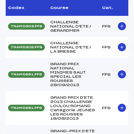
Codex
Course
Cat.
CHALLENGE
NATIONAL D'ETE /
FFS
TNAM0303.FFS
GERARDMER
CHALLENGE
NATIONAL D'ETE /
FFS
TNAM0302.FFS
LA BRESSE
GRAND PRIX
NATIONAL
MINIMES SAUT
FFS
TNAM0291.FFS
SPECIAL LES
ROUSSES
28/09/2013
GRAND PRIX D'ETE
2013 CHALLENGE
LOULOU ROMAND
FFS
TNAM0281.FFS
Catégorie JEUNES
LES ROUSSES
18/08/2013
GRAND-PRIX D'ETE