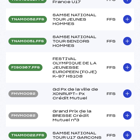
France U17
SAMSE NATIONAL
TOUR JEUNES
FFS
TNAM0052.FFS
HOMMES
SAMSE NATIONAL
TOUR SENIORS
FFS
TNAM0051.FFS
HOMMES
FESTIVAL
OLYMPIQUE DE LA
JEUNESSE
FFS
FIS0367.FFS
EUROPEEN (FOJE)
K-97 HS108
Gd Px de la ville de
XONRUPT- Px
FFS
FMVM0092
Crédit Mutuel
Grand Prix de la
BRESSE Crédit
FFS
FMVM0082
Mutuel n°3
SAMSE NATIONAL
FFS
TNAM0022.FFS
TOUR U17 GARCONS