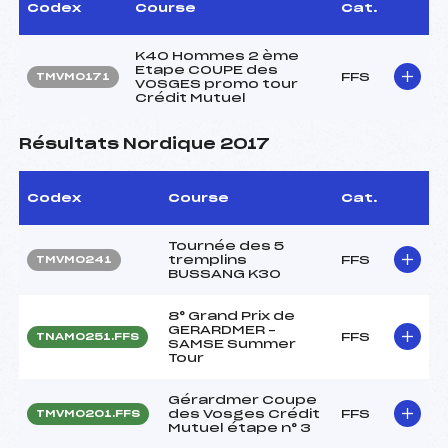
Codex
Course
Cat.
K40 Hommes 2 ème
Etape COUPE des
FFS
TMVM0171
VOSGES promo tour
Crédit Mutuel
Résultats Nordique 2017
Codex
Course
Cat.
Tournée des 5
tremplins
FFS
TMVM0241
BUSSANG K30
8° Grand Prix de
GERARDMER –
FFS
TNAM0251.FFS
SAMSE Summer
Tour
Gérardmer Coupe
des Vosges Crédit
FFS
TMVM0201.FFS
Mutuel étape n° 3