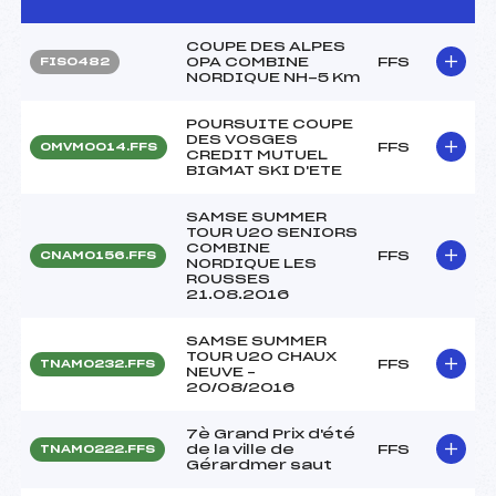
COUPE DES ALPES
OPA COMBINE
FFS
FIS0482
NORDIQUE NH-5 Km
POURSUITE COUPE
DES VOSGES
FFS
OMVM0014.FFS
CREDIT MUTUEL
BIGMAT SKI D'ETE
SAMSE SUMMER
TOUR U20 SENIORS
COMBINE
FFS
CNAM0156.FFS
NORDIQUE LES
ROUSSES
21.08.2016
SAMSE SUMMER
TOUR U20 CHAUX
FFS
TNAM0232.FFS
NEUVE –
20/08/2016
7è Grand Prix d'été
de la ville de
FFS
TNAM0222.FFS
Gérardmer saut