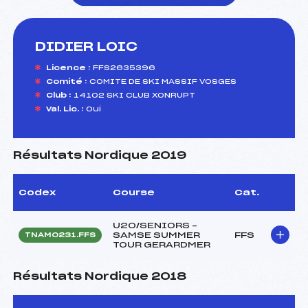
DIDIER LOIC
foi(s) le ski
Licence :
FFS2635396
Comité :
COMITE DE SKI MASSIF VOSGES
Club :
14102 SKI CLUB XONRUPT
Val. Lic. :
Oui
Résultats Nordique 2019
Codex
Course
Cat.
U20/SENIORS –
SAMSE SUMMER
FFS
TNAM0231.FFS
TOUR GERARDMER
Résultats Nordique 2018