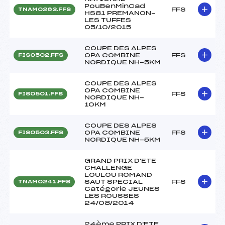
PouBenMinCad
FFS
TNAM0263.FFS
HS81 PREMANON-
LES TUFFES
05/10/2015
COUPE DES ALPES
OPA COMBINE
FFS
FIS0502.FFS
NORDIQUE NH-5KM
COUPE DES ALPES
OPA COMBINE
FFS
FIS0501.FFS
NORDIQUE NH-
10KM
COUPE DES ALPES
OPA COMBINE
FFS
FIS0503.FFS
NORDIQUE NH-5KM
GRAND PRIX D'ETE
CHALLENGE
LOULOU ROMAND
SAUT SPECIAL
FFS
TNAM0241.FFS
Catégorie JEUNES
LES ROUSSES
24/08/2014
24ème PRIX D'ETE