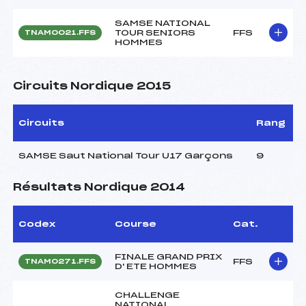
SAMSE NATIONAL
TOUR SENIORS
FFS
TNAM0021.FFS
HOMMES
Circuits Nordique 2015
Circuits
Rang
SAMSE Saut National Tour U17 Garçons
9
Résultats Nordique 2014
Codex
Course
Cat.
FINALE GRAND PRIX
FFS
TNAM0271.FFS
D' ETE HOMMES
CHALLENGE
NATIONAL