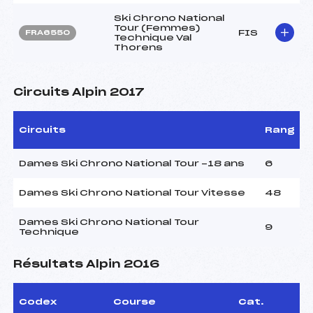
Ski Chrono National
Tour (Femmes)
FIS
FRA6550
Technique Val
Thorens
Circuits Alpin 2017
Circuits
Rang
Dames Ski Chrono National Tour -18 ans
6
Dames Ski Chrono National Tour Vitesse
48
Dames Ski Chrono National Tour
9
Technique
Résultats Alpin 2016
Codex
Course
Cat.