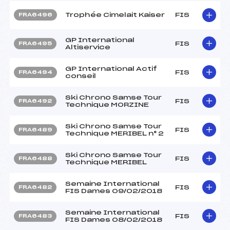
Trophée Cimelait Kaiser
FIS
FRA6496
GP International
FIS
FRA6495
Altiservice
GP International Actif
FIS
FRA6494
conseil
Ski Chrono Samse Tour
FIS
FRA6492
Technique MORZINE
Ski Chrono Samse Tour
FIS
FRA6489
Technique MERIBEL n° 2
Ski Chrono Samse Tour
FIS
FRA6488
Technique MERIBEL
Semaine International
FIS
FRA6482
FIS Dames 09/02/2018
Semaine International
FIS
FRA6483
FIS Dames 08/02/2018