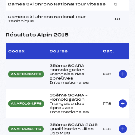
Dames Ski Chrono National Tour Vitesse
5
Dames Ski Chrono National Tour
13
Technique
Résultats Alpin 2015
Codex
Course
Cat.
35ème SCARA
Homologation
Française des
FFS
ANAF0162.FFS
Epreuves
Internationales
35ème SCARA –
Homologation
Française des
FFS
ANAF0164.FFS
épreuves
Internationales
35ème SCARA 2015
Qualification Filles
FFS
ANAF0153.FFS
U16 MBS