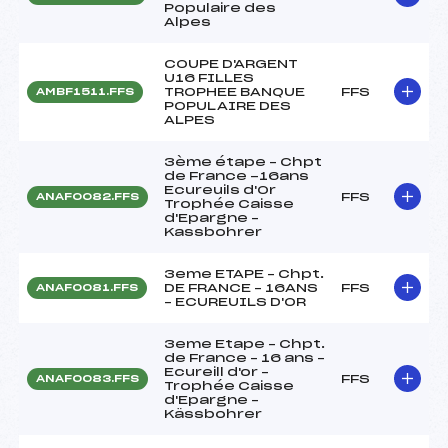
Populaire des
Alpes
COUPE D'ARGENT
U16 FILLES
TROPHEE BANQUE
FFS
AMBF1511.FFS
POPULAIRE DES
ALPES
3ème étape – Chpt
de France -16ans
Ecureuils d'Or
FFS
ANAF0082.FFS
Trophée Caisse
d'Epargne –
Kassbohrer
3eme ETAPE – Chpt.
DE FRANCE – 16ANS
FFS
ANAF0081.FFS
– ECUREUILS D'OR
3eme Etape – Chpt.
de France – 16 ans –
Ecureill d'or –
FFS
ANAF0083.FFS
Trophée Caisse
d'Epargne –
Kässbohrer