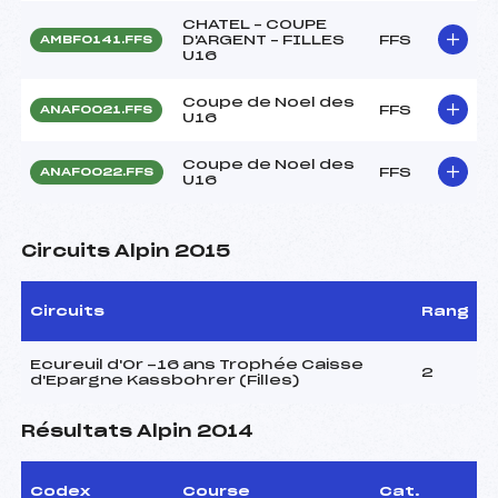
CHATEL – COUPE
D'ARGENT – FILLES
FFS
AMBF0141.FFS
U16
Coupe de Noel des
FFS
ANAF0021.FFS
U16
Coupe de Noel des
FFS
ANAF0022.FFS
U16
Circuits Alpin 2015
Circuits
Rang
Ecureuil d'Or -16 ans Trophée Caisse
2
d'Epargne Kassbohrer (Filles)
Résultats Alpin 2014
Codex
Course
Cat.