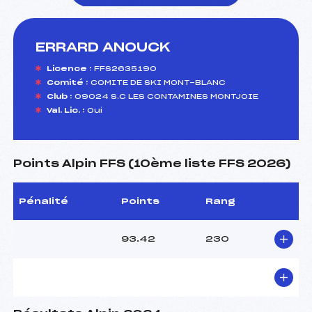
ERRARD ANOUCK
foi(s) le ski
Licence :
FFS2635190
Comité :
COMITE DE SKI MONT-BLANC
Club :
09024 S.C LES CONTAMINES MONTJOIE
Val. Lic. :
Oui
Points Alpin FFS (10ème liste FFS 2026)
Pénalité
Points
Rang
93.42
230