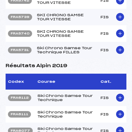
FIS
FRA5742
TOUR VITESSE
SKI CHRONO SAMSE
FIS
FRA5739
TOUR VITESSE
SKI CHRONO SAMSE
FIS
FRA5740
TOUR VITESSE
Ski Chrono Samse Tour
FIS
FRA5731
Technique FILLES
Résultats Alpin 2019
Codex
Course
Cat.
Ski Chrono Samse Tour
FIS
FRA6112
Technique
Ski Chrono Samse Tour
FIS
FRA6111
Technique
Ski Chrono Samse Tour
FIS
FRA6077