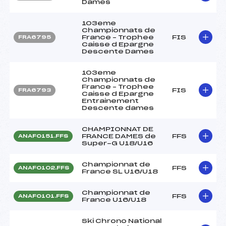
Dames
103eme
Championnats de
France – Trophee
FIS
FRA6795
Caisse d Epargne
Descente Dames
103eme
Championnats de
France – Trophee
FIS
FRA6793
Caisse d Epargne
Entrainement
Descente dames
CHAMPIONNAT DE
FRANCE DAMES de
FFS
ANAF0151.FFS
Super-G U18/U16
Championnat de
FFS
ANAF0102.FFS
France SL U16/U18
Championnat de
FFS
ANAF0101.FFS
France U16/U18
Ski Chrono National