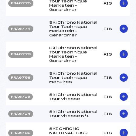
Tour Technique
FIS
FRA6775
Markstein –
Gerardmer
Ski Chrono National
Tour Technique
FIS
FRA6774
Markstein –
Gerardmer
Ski Chrono National
Tour Technique
FIS
FRA6773
Markstein –
Gerardmer
Ski Chrono National
Tour technique
FIS
FRA6758
Menuires
Ski Chrono National
FIS
FRA6715
Tour Vitesse
Ski Chrono National
FIS
FRA6714
Tour Vitesse N°1
SKI CHRONO
NATIONAL TOUR
FIS
FRA6732