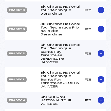
Ski Chrono National
Tour Technique
FIS
FRA6579
Gérardmer
Ski Chrono National
Tour Technique Prix
FIS
FRA6578
de la ville
Gérardmer
Ski Chrono National
Tour Technique
Sainte Foy
FIS
FRA6562
Tarentaise
VENDREDI 6
JANVIER
Ski Chrono National
Tour Technique
Sainte Foy
FIS
FRA6561
Tarentaise JEUDI 5
JANVIER
SKI CHRONO
NATIONAL TOUR
FIS
FRA6564
VITESSE