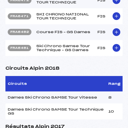
FIS
FRA6472
TOUR TECHNIQUE
SKI CHRONO NATIONAL
FIS
FRA6471
TOUR TECHNIQUE
Course FIS – GS Dames
FIS
FRA6462
Ski Chrono Samse Tour
FIS
FRA6461
Technique – GS Dames
Circuits Alpin 2018
Circuits
Rang
Dames Ski Chrono SAMSE Tour Vitesse
8
Dames Ski Chrono SAMSE Tour Technique
10
GS
Résultats Alpin 2017