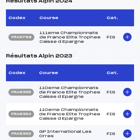
Résultats Alpin 2024
Codex
Course
Cat.
111eme Championnats
de France Elite Trophee
FIS
FRA5798
Caisse d Epargne
Résultats Alpin 2023
Codex
Course
Cat.
110eme Championnats
de France Elite Trophee
FIS
FRA6355
Caisse d Epargne
110eme Championnats
de France Elite Trophee
FIS
FRA6354
Caisse d Epargne
GP International Les
FIS
FRA6353
Orres