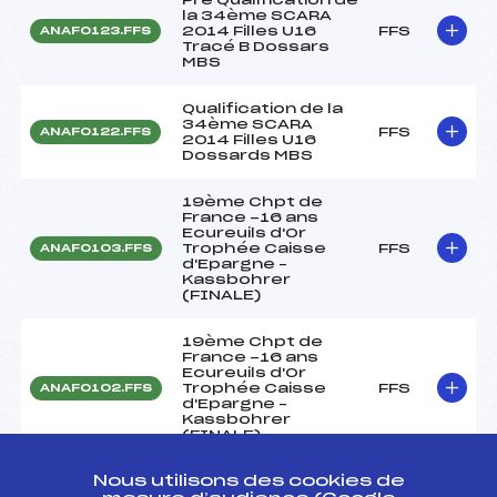
la 34ème SCARA
2014 Filles U16
FFS
ANAF0123.FFS
Tracé B Dossars
MBS
Qualification de la
34ème SCARA
FFS
ANAF0122.FFS
2014 Filles U16
Dossards MBS
19ème Chpt de
France -16 ans
Ecureuils d'Or
Trophée Caisse
FFS
ANAF0103.FFS
d'Epargne –
Kassbohrer
(FINALE)
19ème Chpt de
France -16 ans
Ecureuils d'Or
Trophée Caisse
FFS
ANAF0102.FFS
d'Epargne –
Kassbohrer
(FINALE)
Nous utilisons des cookies de
19ème Chpt de
France -16 ans