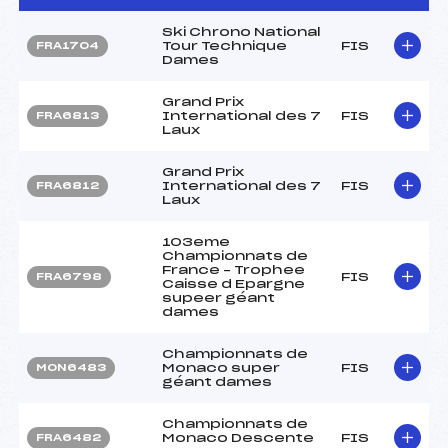
Ski Chrono National
Tour Technique
FIS
FRA1704
Dames
Grand Prix
International des 7
FIS
FRA6813
Laux
Grand Prix
International des 7
FIS
FRA6812
Laux
103eme
Championnats de
France – Trophee
FIS
FRA6798
Caisse d Epargne
supeer géant
dames
Championnats de
Monaco super
FIS
MON6483
géant dames
Championnats de
Monaco Descente
FIS
FRA6482