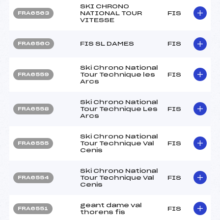
SKI CHRONO
NATIONAL TOUR
FIS
FRA6563
VITESSE
FIS SL DAMES
FIS
FRA6560
Ski Chrono National
Tour Technique les
FIS
FRA6559
Arcs
Ski Chrono National
Tour Technique Les
FIS
FRA6558
Arcs
Ski Chrono National
Tour Technique Val
FIS
FRA6555
Cenis
Ski Chrono National
Tour Technique Val
FIS
FRA6554
Cenis
geant dame val
FIS
FRA6551
thorens fis