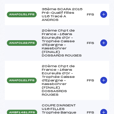
35ème SCARA 2015
Pré-Qualif Filles
FFS
ANAF0151.FFS
U16 Tracé A
ANDROS
20ème Chpt de
France -16ans
Ecureuils d'Or –
Trophée Caisse
FFS
ANAF0122.FFS
d'Epargne –
Kassbohrer
(FINALE)
DOSSARDS ROUGES
20ème Chpt de
France -16ans
Ecureuils d'Or –
Trophée Caisse
d'Epargne –
FFS
ANAF0121.FFS
Kassbohrer
(FINALE)
DOSSASRDS
ROUGES
COUPE D'ARGENT
U16 FILLES
Trophée Banque
FFS
AMBF1481.FFS