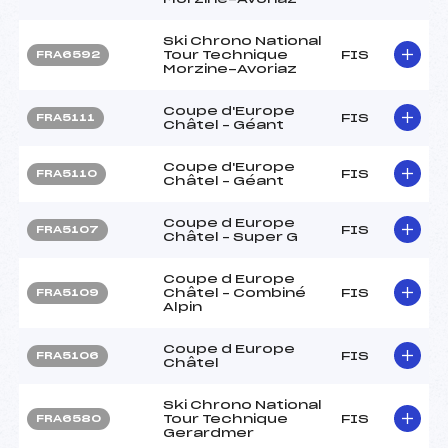
Ski Chrono National
Tour Technique
FIS
FRA6592
Morzine-Avoriaz
Coupe d'Europe
FIS
FRA5111
Châtel – Géant
Coupe d'Europe
FIS
FRA5110
Châtel – Géant
Coupe d Europe
FIS
FRA5107
Châtel – Super G
Coupe d Europe
Châtel – Combiné
FIS
FRA5109
Alpin
Coupe d Europe
FIS
FRA5106
Châtel
Ski Chrono National
Tour Technique
FIS
FRA6580
Gerardmer