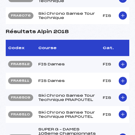
Technique
Ski Chrono Samse Tour
FIS
FRA6076
Technique
Résultats Alpin 2018
Codex
Course
Cat.
FIS Dames
FIS
FRA6512
FIS Dames
FIS
FRA6511
Ski Chrono Samse Tour
FIS
FRA6509
Technique PRAPOUTEL
Ski Chrono Samse Tour
FIS
FRA6510
Technique PRAPOUTEL
SUPER G – DAMES
105eme Championnats