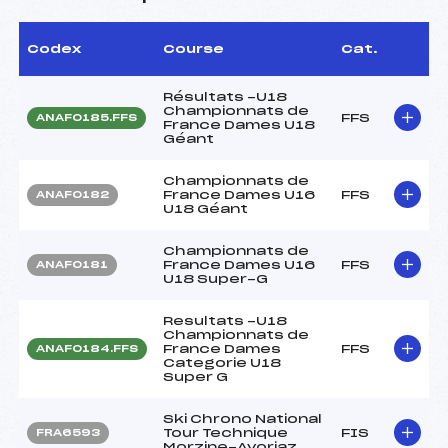
Codex
Course
Cat.
Résultats -U18
Championnats de
FFS
ANAF0185.FFS
France Dames U18
Géant
Championnats de
France Dames U16
FFS
ANAF0182
U18 Géant
Championnats de
France Dames U16
FFS
ANAF0181
U18 Super-G
Resultats -U18
Championnats de
France Dames
FFS
ANAF0184.FFS
Categorie U18
Super G
Ski Chrono National
Tour Technique
FIS
FRA6593
Morzine-Avoriaz