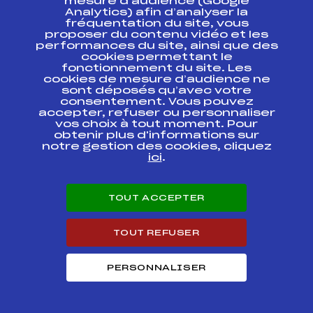
mesure d’audience (Google
Ecureuils d'Or
Analytics) afin d’analyser la
Trophée Caisse
FFS
ANAF0101.FFS
fréquentation du site, vous
d'Epargne –
proposer du contenu vidéo et les
Kassbohrer
performances du site, ainsi que des
(FINALE)
cookies permettant le
fonctionnement du site. Les
3ème Etape – Chpt
cookies de mesure d’audience ne
de France -16 ans
sont déposés qu’avec votre
Ecureuils d'Or
consentement. Vous pouvez
FFS
ANAF0082.FFS
Trophée Caisse
accepter, refuser ou personnaliser
d'Epargne –
vos choix à tout moment. Pour
Kassbohrer
obtenir plus d'informations sur
notre gestion des cookies, cliquez
3ème étape – Chpt
ici
.
de France -16 ans
Ecureuils d'Or
FFS
ANAF0083.FFS
Trophée Caisse
d'Epargne –
TOUT ACCEPTER
Kassbohrer
TOUT REFUSER
3ème Etape – Chpt
de France -16 ans
Ecureuils d'Or
FFS
ANAF0081.FFS
Trophée Caisse
PERSONNALISER
d'Epargne –
Kassbohrer
COUPE D'ARGENT