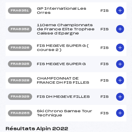
GP International Les
FIS
FRA6351
Orres
110eme Championnats
de France Elite Trophee
FIS
FRA6352
Caisse d Epargne
FIS MEGEVE SUPER G (
FIS
FRA6326
course 2 )
FIS MEGEVE SUPER G
FIS
FRA6325
CHAMPIONNAT DE
FIS
FRA6328
FRANCE DH FIS FILLES
FIS DH MEGEVE FILLES
FIS
FRA6329
Ski Chrono Samse Tour
FIS
FRA6265
Technique
Résultats Alpin 2022