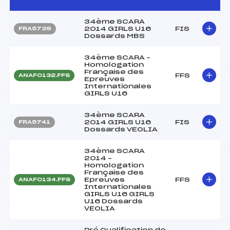
34ème SCARA
2014 GIRLS U16
FIS
FRA5739
Dossards MBS
34ème SCARA –
Homologation
Française des
FFS
ANAF0132.FFS
Epreuves
Internationales
GIRLS U16
34ème SCARA
2014 GIRLS U16
FIS
FRA5741
Dossards VEOLIA
34ème SCARA
2014 –
Homologation
Française des
Epreuves
FFS
ANAF0134.FFS
Internationales
GIRLS U16 GIRLS
U16 Dossards
VEOLIA
Pré Qualification de