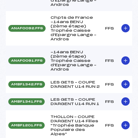
d'Epargne Lange –
Andros
Chpts de France
-14ans BEN'J
(2ème étape)
FFS
ANAF0092.FFS
Trophée Caisse
d'Epargne Lange –
Andros
-14ans BEN'J
(2ème étape)
Trophée Caisse
FFS
ANAF0091.FFS
d'Epargne Lange –
Andros
LES GETS – COUPE
FFS
AMBF1342.FFS
D'ARGENT U14 RUN 2
LES GETS – COUPE
FFS
AMBF1341.FFS
D'ARGENT U14 RUN 1
THOLLON – COUPE
D'ARGENT U14 Filles
"Trophée Banque
FFS
AMBF1201.FFS
Populaire des
Alpes"