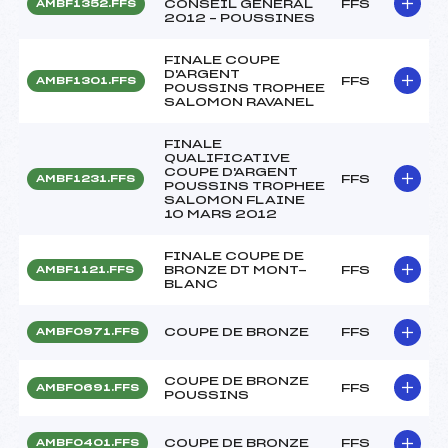
CONSEIL GENERAL
FFS
AMBF1352.FFS
2012 – POUSSINES
FINALE COUPE
D'ARGENT
FFS
AMBF1301.FFS
POUSSINS TROPHEE
SALOMON RAVANEL
FINALE
QUALIFICATIVE
COUPE D'ARGENT
FFS
AMBF1231.FFS
POUSSINS TROPHEE
SALOMON FLAINE
10 MARS 2012
FINALE COUPE DE
BRONZE DT MONT-
FFS
AMBF1121.FFS
BLANC
COUPE DE BRONZE
FFS
AMBF0971.FFS
COUPE DE BRONZE
FFS
AMBF0691.FFS
POUSSINS
COUPE DE BRONZE
FFS
AMBF0401.FFS