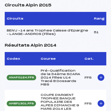
Circuits Alpin 2015
Circuits
Rang
BEN'J -14 ans Trophee Caisse d'Epargne
51
– LANGE-ANDROS (Filles)
Résultats Alpin 2014
Codex
Course
Cat.
Pré-Qualification
de la 34ème SCARA
2014 Filles U14
FFS
ANAF0124.FFS
Tracé B Dossards
MBS
COUPE D'ARGENT
TROPHEE BANQUE
POPULAIRE DES
FFS
AMBF1301.FFS
ALPES DIMANCHE 9
MARS 2014 LES