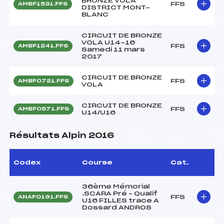
BRONZE VOLA
FFS
AMBF1531.FFS
DISTRICT MONT-
BLANC
CIRCUIT DE BRONZE
VOLA U14-16
FFS
AMBF1241.FFS
Samedi 11 mars
2017
CIRCUIT DE BRONZE
FFS
AMBF0721.FFS
VOLA
CIRCUIT DE BRONZE
FFS
AMBF0571.FFS
U14/U16
Résultats Alpin 2016
Codex
Course
Cat.
36ème Mémorial
.SCARA Pré – Qualif
FFS
ANAF0191.FFS
U16 FILLES trace A
Dossard ANDROS