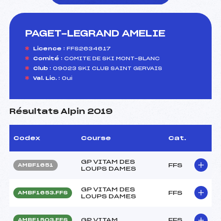
PAGET-LEGRAND AMELIE
foi(s) le ski
Licence :
FFS2634617
Comité :
COMITE DE SKI MONT-BLANC
Club :
09023 SKI CLUB SAINT GERVAIS
Val. Lic. :
Oui
Résultats Alpin 2019
Codex
Course
Cat.
GP VITAM DES
FFS
AMBF1651
LOUPS DAMES
GP VITAM DES
FFS
AMBF1653.FFS
LOUPS DAMES
GP VITAM
FFS
AMBF1503.FFS