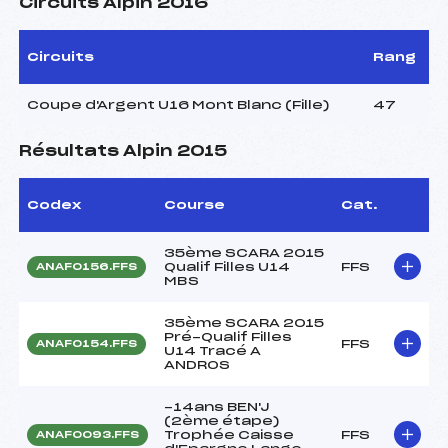
Circuits Alpin 2016
Circuits
Rang
Coupe d'Argent U16 Mont Blanc (Fille)
47
Résultats Alpin 2015
Codex
Course
Cat.
35ème SCARA 2015
Qualif Filles U14
FFS
ANAF0156.FFS
MBS
35ème SCARA 2015
Pré-Qualif Filles
FFS
ANAF0154.FFS
U14 Tracé A
ANDROS
-14ans BEN'J
(2ème étape)
Trophée Caisse
FFS
ANAF0093.FFS