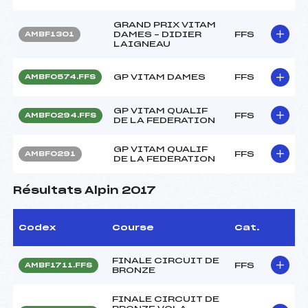
GRAND PRIX VITAM
DAMES – DIDIER
FFS
AMBF1301
LAIGNEAU
GP VITAM DAMES
FFS
AMBF0574.FFS
GP VITAM QUALIF
FFS
AMBF0294.FFS
DE LA FEDERATION
GP VITAM QUALIF
FFS
AMBF0291
DE LA FEDERATION
Résultats Alpin 2017
Codex
Course
Cat.
FINALE CIRCUIT DE
FFS
AMBF1711.FFS
BRONZE
FINALE CIRCUIT DE