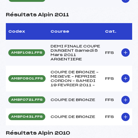
Résultats Alpin 2011
Codex
Course
Cat.
DEMI FINALE COUPE
D'ARGENT Samedi 5
FFS
AMBF1081.FFS
Mars 2011
ARGENTIERE
COUPE DE BRONZE –
MEGEVE – REPRISE
FFS
AMBF0901.FFS
CORDON – SAMEDI
19 FEVRIER 2011 –
COUPE DE BRONZE
FFS
AMBF0721.FFS
COUPE DE BRONZE
FFS
AMBF0431.FFS
Résultats Alpin 2010