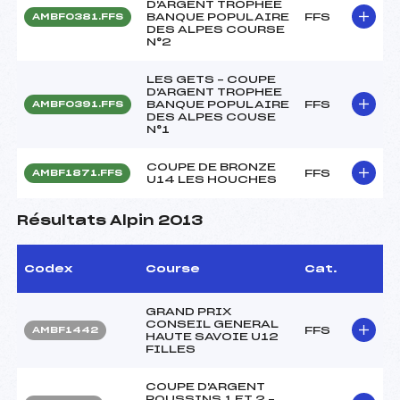
D'ARGENT TROPHEE
BANQUE POPULAIRE
FFS
AMBF0381.FFS
DES ALPES COURSE
N°2
LES GETS – COUPE
D'ARGENT TROPHEE
BANQUE POPULAIRE
FFS
AMBF0391.FFS
DES ALPES COUSE
N°1
COUPE DE BRONZE
FFS
AMBF1871.FFS
U14 LES HOUCHES
Résultats Alpin 2013
Codex
Course
Cat.
GRAND PRIX
CONSEIL GENERAL
FFS
AMBF1442
HAUTE SAVOIE U12
FILLES
COUPE D'ARGENT
POUSSINS 1 ET 2 –