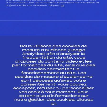
promotionnelles de la FFS ou de ses partenaires. Pour plus
d’informations sur les modalités d’exercice de vos droits et
la gestion de vos données, cliquez
ici
CONTACT
Nous utilisons des cookies de
ESPACE PRESSE
mesure d’audience (Google
Analytics) afin d’analyser la
fréquentation du site, vous
Ressources
proposer du contenu vidéo et les
performances du site, ainsi que des
Pass’Neige
cookies permettant le
Projet sportif fédéral
fonctionnement du site. Les
cookies de mesure d’audience ne
Projet de performance fédéral
sont déposés qu’avec votre
Antidopage
consentement. Vous pouvez
Pôle Développement, Formation, Suivi
accepter, refuser ou personnaliser
Scientifique
vos choix à tout moment. Pour
Listes ministérielles
obtenir plus d'informations sur
notre gestion des cookies, cliquez
Pôle vie de l’athlète
ici
.
Enseignement professionnel