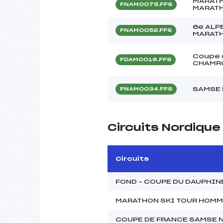
MARATH
FNAM0075.FFS
MARATH
6e ALP
FNAM0052.FFS
MARATH
Coupe 
FDAM0016.FFS
CHAMR
SAMSE 
FNAM0034.FFS
Circuits Nordiqu
Circuits
FOND – COUPE DU DAUPHI
MARATHON SKI TOUR HOM
COUPE DE FRANCE SAMSE 