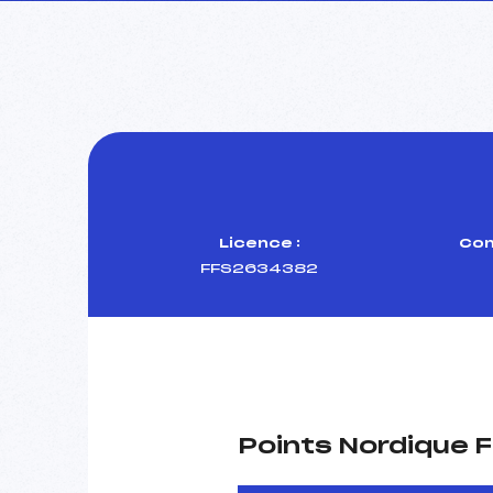
Licence :
Com
FFS2634382
Points Nordique F