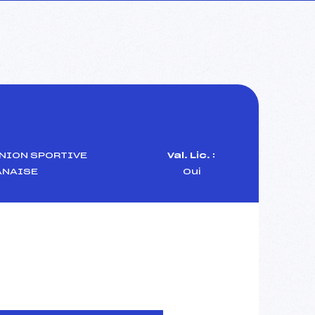
NION SPORTIVE
Val. Lic. :
ANAISE
Oui