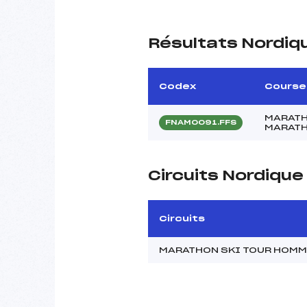
Résultats Nordiq
Codex
Course
MARATH
FNAM0091.FFS
MARATH
Circuits Nordiqu
Circuits
MARATHON SKI TOUR HOM