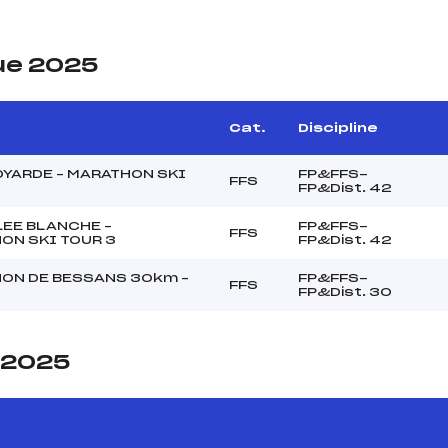
ue 2025
Cat.
Discipline
OYARDE – MARATHON SKI
FP&FFS-
FFS
FP&Dist. 42
LEE BLANCHE –
FP&FFS-
FFS
ON SKI TOUR 3
FP&Dist. 42
ON DE BESSANS 30km –
FP&FFS-
FFS
FP&Dist. 30
e 2025