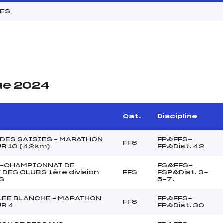
MES
ue 2024
Cat.
Discipline
 DES SAISIES – MARATHON
FP&FFS-
FFS
UR 10 (42km)
FP&Dist. 42
-CHAMPIONNAT DE
FS&FFS-
DES CLUBS 1ère division
FFS
FSP&Dist. 3-
S
5-7.
LEE BLANCHE – MARATHON
FP&FFS-
FFS
UR 4
FP&Dist. 30