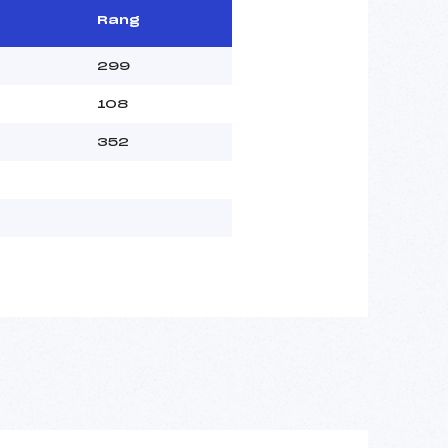
Rang
299
108
352