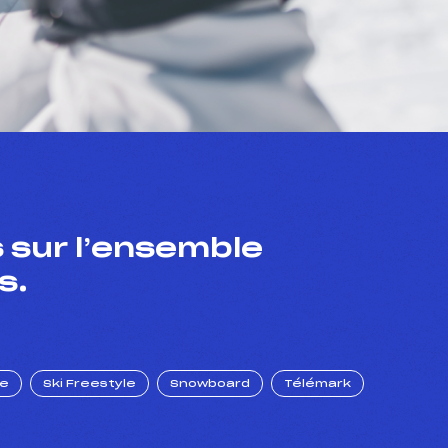
 sur l’ensemble
s.
ue
Ski Freestyle
Snowboard
Télémark