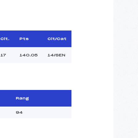
Clt.
Pts
Clt/Cat
17
140.05
14/SEN
Rang
94