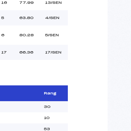
16
77.99
13/SEN
5
63.80
4/SEN
6
80.28
5/SEN
17
66.36
17/SEN
Rang
30
10
53