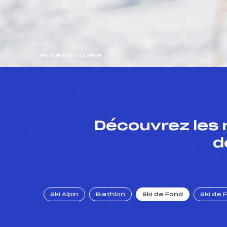
Fiche individuelle
Découvrez les 
d
Ski Alpin
Biathlon
Ski de Fond
Ski de 