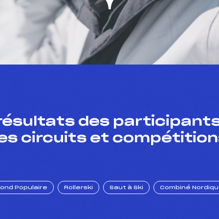
résultats des participants
es circuits et compétition
Fond Populaire
Rollerski
Saut à Ski
Combiné Nordiq