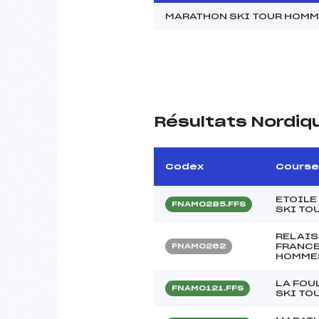
MARATHON SKI TOUR HOM
Résultats Nordiq
Codex
Course
ETOILE
FNAM0285.FFS
SKI TO
RELAIS
FRANCE 
FNAM0262
HOMME
LA FOU
FNAM0121.FFS
SKI TO