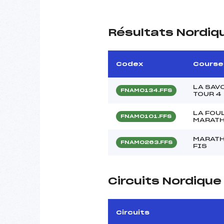
Résultats Nordiq
Codex
Course
LA SAV
FNAM0134.FFS
TOUR 4
LA FOU
FNAM0101.FFS
MARATH
MARATH
FNAM0263.FFS
FIS
Circuits Nordiqu
Circuits