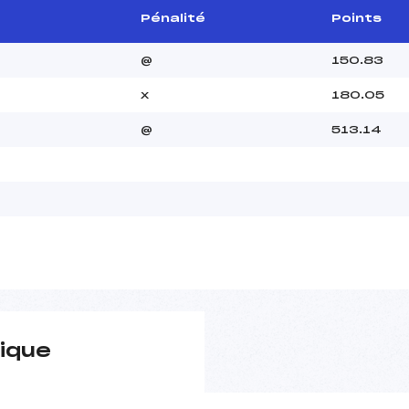
Pénalité
Points
@
150.83
x
180.05
@
513.14
ique