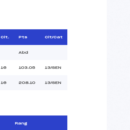
Clt.
Pts
Clt/Cat
Abd
16
103.05
13/SEN
16
208.10
13/SEN
Rang