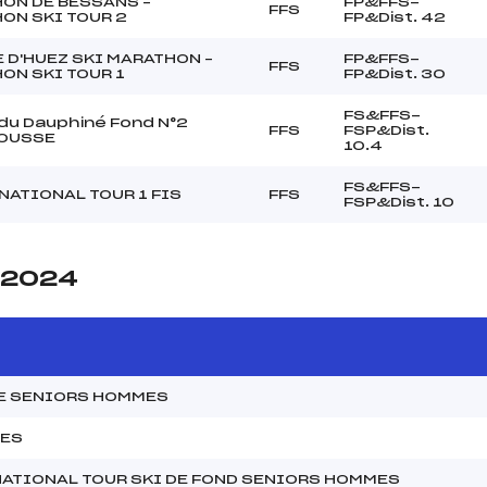
ON DE BESSANS –
FP&FFS-
FFS
ON SKI TOUR 2
FP&Dist. 42
E D'HUEZ SKI MARATHON –
FP&FFS-
FFS
ON SKI TOUR 1
FP&Dist. 30
FS&FFS-
du Dauphiné Fond N°2
FFS
FSP&Dist.
OUSSE
10.4
FS&FFS-
NATIONAL TOUR 1 FIS
FFS
FSP&Dist. 10
e 2024
NE SENIORS HOMMES
MES
NATIONAL TOUR SKI DE FOND SENIORS HOMMES