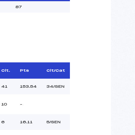
87
Clt.
Pts
Clt/Cat
41
153.54
34/SEN
10
–
6
16.11
5/SEN