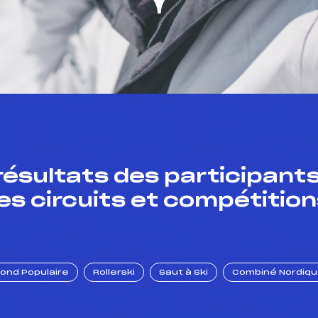
résultats des participants
es circuits et compétition
Fond Populaire
Rollerski
Saut à Ski
Combiné Nordiq