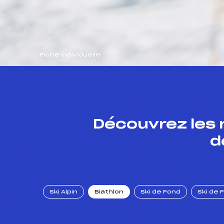
Fiche individuelle
Découvrez les 
d
Ski Alpin
Biathlon
Ski de Fond
Ski de 