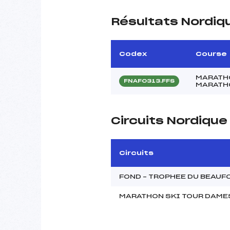
Résultats Nordiq
Codex
Course
MARATHO
FNAF0313.FFS
MARATHO
Circuits Nordiqu
Circuits
FOND – TROPHEE DU BEAUF
MARATHON SKI TOUR DAME