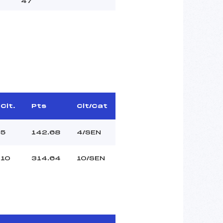
47
Clt.
Pts
Clt/Cat
5
142.68
4/SEN
10
314.64
10/SEN