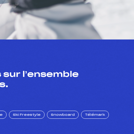
 sur l’ensemble
s.
ue
Ski Freestyle
Snowboard
Télémark