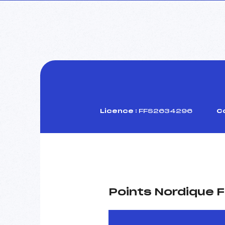
Licence :
FFS2634296
C
Points Nordique F