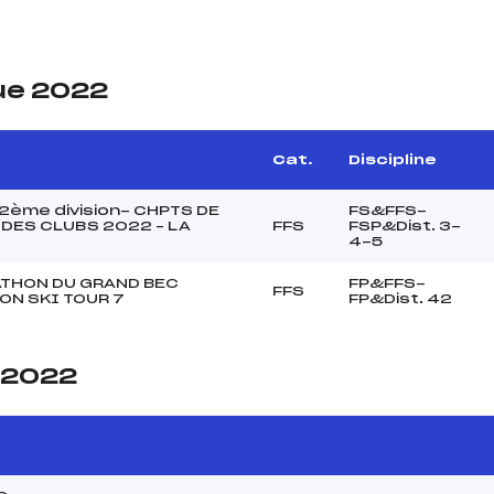
ue 2022
Cat.
Discipline
2ème division- CHPTS DE
FS&FFS-
DES CLUBS 2022 – LA
FFS
FSP&Dist. 3-
4-5
ATHON DU GRAND BEC
FP&FFS-
FFS
ON SKI TOUR 7
FP&Dist. 42
e 2022