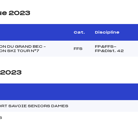
ue 2023
Cat.
Discipline
N DU GRAND BEC –
FP&FFS-
FFS
N SKI TOUR N°7
FP&Dist. 42
e 2023
ORT SAVOIE SENIORS DAMES
S