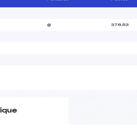
@
376.53
ique