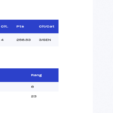
Clt.
Pts
Clt/Cat
4
256.53
3/SEN
Rang
6
23