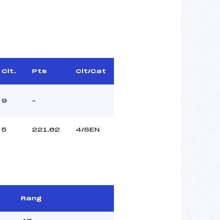
Clt.
Pts
Clt/Cat
9
–
5
221.62
4/SEN
Rang