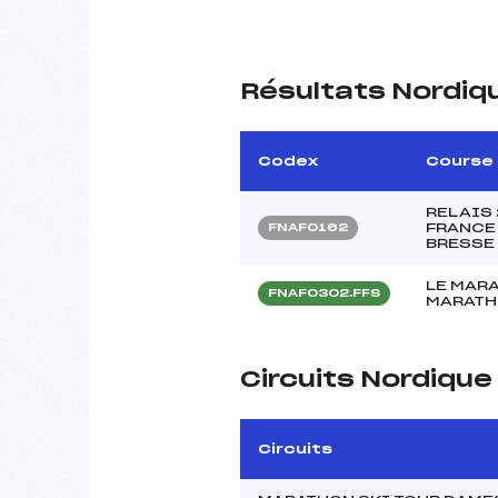
Résultats Nordiq
Codex
Course
RELAIS 
FRANCE 
FNAF0162
BRESSE
LE MAR
FNAF0302.FFS
MARATH
Circuits Nordiqu
Circuits