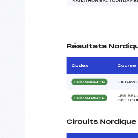
MARATHON SKI TOUR DAME
Résultats Nordiq
Codex
Course
LA SAVO
FNAF0331.FFS
LES BE
FNAF0115.FFS
SKI TOU
Circuits Nordiqu