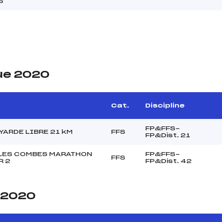
S
ue 2020
Cat.
Discipline
FP&FFS-
YARDE LIBRE 21 kM
FFS
FP&Dist. 21
LLES COMBES MARATHON
FP&FFS-
FFS
R 2
FP&Dist. 42
e 2020