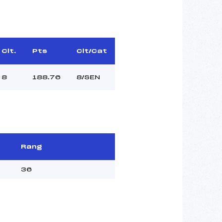
Clt.
Pts
Clt/Cat
8
188.76
8/SEN
Rang
36