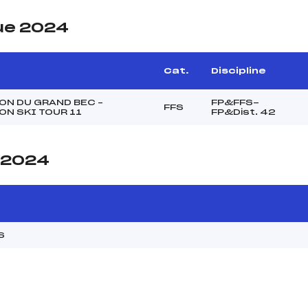
ue 2024
Cat.
Discipline
N DU GRAND BEC –
FP&FFS-
FFS
N SKI TOUR 11
FP&Dist. 42
e 2024
S