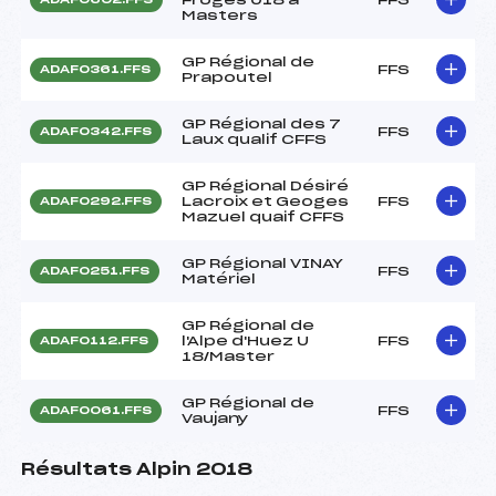
Masters
GP Régional de
FFS
ADAF0361.FFS
Prapoutel
GP Régional des 7
FFS
ADAF0342.FFS
Laux qualif CFFS
GP Régional Désiré
Lacroix et Geoges
FFS
ADAF0292.FFS
Mazuel quaif CFFS
GP Régional VINAY
FFS
ADAF0251.FFS
Matériel
GP Régional de
l'Alpe d'Huez U
FFS
ADAF0112.FFS
18/Master
GP Régional de
FFS
ADAF0061.FFS
Vaujany
Résultats Alpin 2018