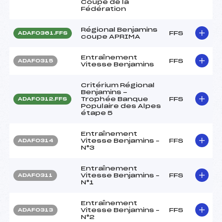
Coupe de la
Fédération
Régional Benjamins
FFS
ADAF0361.FFS
coupe APRIMA
Entraînement
FFS
ADAF0315
Vitesse Benjamins
Critérium Régional
Benjamins -
Trophée Banque
FFS
ADAF0312.FFS
Populaire des Alpes
étape 5
Entraînement
Vitesse Benjamins –
FFS
ADAF0314
N°3
Entraînement
Vitesse Benjamins –
FFS
ADAF0311
N°1
Entraînement
Vitesse Benjamins –
FFS
ADAF0313
N°2