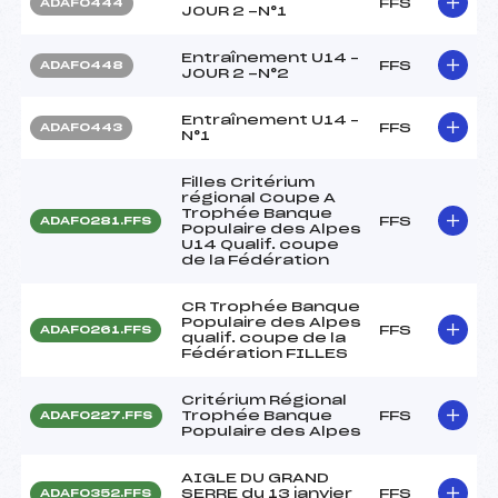
FFS
ADAF0444
JOUR 2 -N°1
Entraînement U14 –
FFS
ADAF0448
JOUR 2 -N°2
Entraînement U14 –
FFS
ADAF0443
N°1
Filles Critérium
régional Coupe A
Trophée Banque
FFS
ADAF0281.FFS
Populaire des Alpes
U14 Qualif. coupe
de la Fédération
CR Trophée Banque
Populaire des Alpes
FFS
ADAF0261.FFS
qualif. coupe de la
Fédération FILLES
Critérium Régional
Trophée Banque
FFS
ADAF0227.FFS
Populaire des Alpes
AIGLE DU GRAND
SERRE du 13 janvier
FFS
ADAF0352.FFS