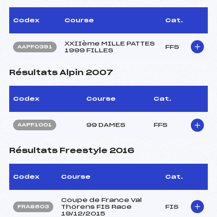
Codex
Course
Cat.
XXIIème MILLE PATTES
FFS
AAPF0391
1999 FILLES
Résultats Alpin 2007
Codex
Course
Cat.
99 DAMES
FFS
AAPF1001
Résultats Freestyle 2016
Codex
Course
Cat.
Coupe de France Val
Thorens FIS Race
FIS
FRA8603
19/12/2015