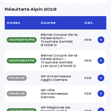
Résultats Alpin 2019
Codex
Course
Cat.
8ème Coupe de la
Fédération –
FFS
ANAF0279.FFS
Trophée SAMSE
STADE D
8ème Coupe de la
Fédération –
FFS
ANAF0263.FFS
Trophée SAMSE
(1er jour) STADE D
GP Annemasse
FIS
FRA6145
Agglo Dames
GP Ville
d'Annemasse
FIS
FRA6143
Dames
GP Régional de
Froges U18 à
FFS
ADAF0602.FFS