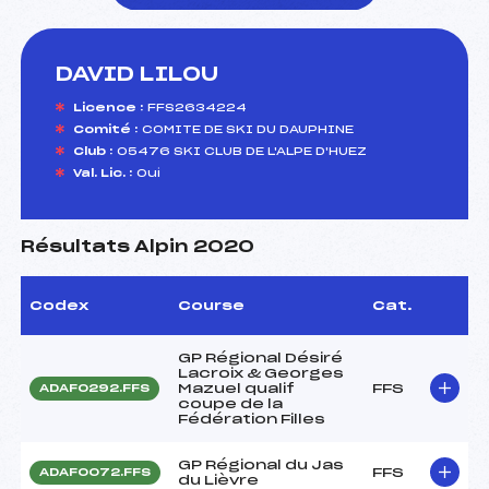
DAVID LILOU
foi(s) le ski
Licence :
FFS2634224
Comité :
COMITE DE SKI DU DAUPHINE
Club :
05476 SKI CLUB DE L'ALPE D'HUEZ
Val. Lic. :
Oui
Résultats Alpin 2020
Codex
Course
Cat.
GP Régional Désiré
Lacroix & Georges
Mazuel qualif
FFS
ADAF0292.FFS
coupe de la
Fédération Filles
GP Régional du Jas
FFS
ADAF0072.FFS
du Lièvre