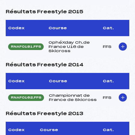
Résultats Freestyle 2015
Codex
Course
Cat.
OphéXday Ch.de
France U16 de
FFS
RNAF0181.FFS
Skicross
Résultats Freestyle 2014
Codex
Course
Cat.
Championnat de
FFS
RNAF0162.FFS
France de Skicross
Résultats Freestyle 2013
Codex
Course
Cat.