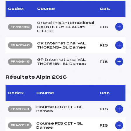
Codex
Course
Cat.
Grand Prix International
SAINTE FOY SLALOM
FIS
FRA6463
FILLES
GP International VAL
FIS
FRA6946
THORENS- SL Dames
GP International VAL
FIS
FRA6945
THORENS- SL Dames
Résultats Alpin 2016
Codex
Course
Cat.
Course FIS CIT – SL
FIS
FRA6713
Dames
Course FIS CIT – SL
FIS
FRA6712
Dames