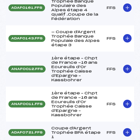
Trophée Banque
Populaire des
FFS
ADAF0161.FFS
Alpes étape 4
qualif .Coupe de la
Fédération
— Coupe d'Argent
Trophée Banque
FFS
ADAF0143.FFS
Populaie des Alpes
étape 3
1ère étape – Chpt
de France -16 ans
Ecureuils d'Or
FFS
ANAF0012.FFS
Trophée Caisse
d'Epargne –
Kassbohrer
1ère étape – Chpt
de France -16 ans
Ecureuils d'Or
FFS
ANAF0011.FFS
Trophée Caisse
d'Epargne –
Kassbohrer
Coupe d'Argent
Trophée BPA étape
FFS
ADAF0721.FFS
1