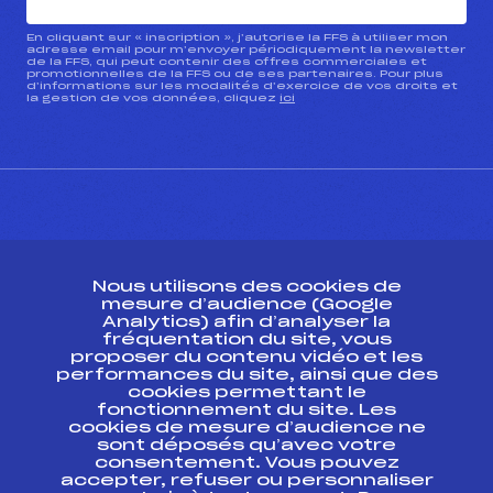
En cliquant sur « inscription », j’autorise la FFS à utiliser mon
adresse email pour m’envoyer périodiquement la newsletter
de la FFS, qui peut contenir des offres commerciales et
promotionnelles de la FFS ou de ses partenaires. Pour plus
d’informations sur les modalités d’exercice de vos droits et
la gestion de vos données, cliquez
ici
CONTACT
Nous utilisons des cookies de
ESPACE PRESSE
mesure d’audience (Google
Analytics) afin d’analyser la
fréquentation du site, vous
Ressources
proposer du contenu vidéo et les
performances du site, ainsi que des
Pass’Neige
cookies permettant le
Projet sportif fédéral
fonctionnement du site. Les
cookies de mesure d’audience ne
Projet de performance fédéral
sont déposés qu’avec votre
Antidopage
consentement. Vous pouvez
Pôle Développement, Formation, Suivi
accepter, refuser ou personnaliser
Scientifique