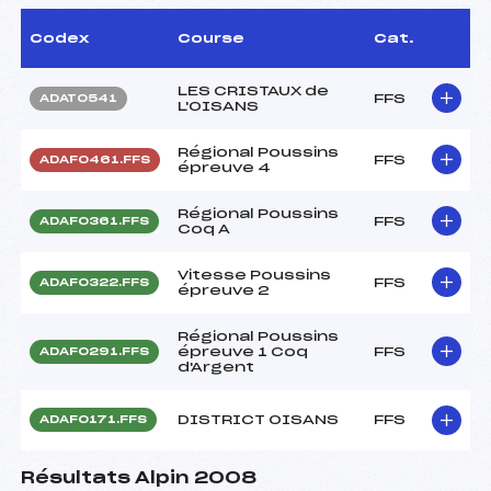
Codex
Course
Cat.
LES CRISTAUX de
FFS
ADAT0541
L'OISANS
Régional Poussins
FFS
ADAF0461.FFS
épreuve 4
Régional Poussins
FFS
ADAF0361.FFS
Coq A
Vitesse Poussins
FFS
ADAF0322.FFS
épreuve 2
Régional Poussins
épreuve 1 Coq
FFS
ADAF0291.FFS
d'Argent
DISTRICT OISANS
FFS
ADAF0171.FFS
Résultats Alpin 2008