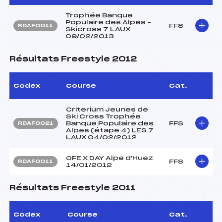
Trophée Banque
Populaire des Alpes –
FFS
RDAF0011
Skicross 7 LAUX
09/02/2013
Résultats Freestyle 2012
Codex
Course
Cat.
Criterium Jeunes de
Ski Cross Trophée
Banque Populaire des
FFS
RDAF0021
Alpes (étape 4) LES 7
LAUX 04/02/2012
OFE X DAY Alpe d'Huez
FFS
RDAF0011
14/01/2012
Résultats Freestyle 2011
Codex
Course
Cat.