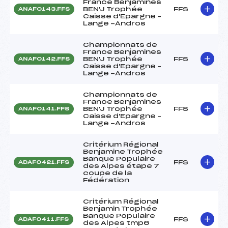
France Benjamines
BEN'J Trophée
FFS
ANAF0143.FFS
Caisse d'Epargne –
Lange -Andros
Championnats de
France Benjamines
BEN'J Trophée
FFS
ANAF0142.FFS
Caisse d'Epargne –
Lange -Andros
Championnats de
France Benjamines
BEN'J Trophée
FFS
ANAF0141.FFS
Caisse d'Epargne –
Lange -Andros
Critérium Régional
Benjamine Trophée
Banque Populaire
FFS
ADAF0421.FFS
des Alpes étape 7
coupe de la
Fédération
Critérium Régional
Benjamin Trophée
Banque Populaire
FFS
ADAF0411.FFS
des Alpes tmp6