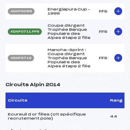
Energiapura Cup –
FFS
ADAF0065
1999
Coupe d'Argent
Trophée Banque
FFS
ADAF0711.FFS
Populaire des
Alpes étape 2 fille
Manche-Sprint :
Coupe d'Argent
Trophée Banque
FFS
ADAF0712
Populaire des
Alpes étape 2 fille
Circuits Alpin 2014
Circuits
Rang
Ecureuil d or filles (clt spécifique
44
recrutement pole)