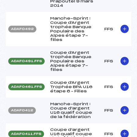
Prapoutel 9 mars
2014
Manche-Sprint :
Coupe d'Argent
trophée Banque
FFS
ADAF0492
Populaire des
Alpes étape 7-
filles
Coupe d'Argent
trophée Banque
Populaire des
FFS
ADAF0491.FFS
Alpes étape 7-
filles
Coupe d'Argent
Trophée BPA U16
FFS
ADAF0461.FFS
étape 6 – Filles
Manche-Sprint :
Coupe d'argent
FFS
ADAF0412
U16 qualif coupe
de la fédération
Coupe d'argent
U16 qualif coupe
FFS
ADAF0411.FFS