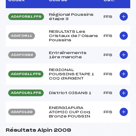
Régional Poussins
FFS
ADAF0581.FFS
étape 3
RESULTATS Les
Cristaux de l' Oisans
FFS
ADAT0611
Poussins
Entraînements
FFS
ADAF0382
1ère manche
REGIONAL
POUSSINS ETAPE 1
FFS
ADAF0211.FFS
COQ d'ARGENT
District OISANS 1
FFS
ADAF0161.FFS
ENERGIAPURA
ATOMIC CUP Coq
FFS
ADAF0122
Bronze POUSSIN
Résultats Alpin 2009