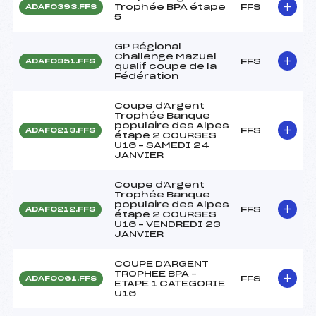
Trophée BPA étape
FFS
ADAF0393.FFS
5
GP Régional
Challenge Mazuel
FFS
ADAF0351.FFS
qualif coupe de la
Fédération
Coupe d'Argent
Trophée Banque
populaire des Alpes
FFS
ADAF0213.FFS
étape 2 COURSES
U16 – SAMEDI 24
JANVIER
Coupe d'Argent
Trophée Banque
populaire des Alpes
FFS
ADAF0212.FFS
étape 2 COURSES
U16 – VENDREDI 23
JANVIER
COUPE D'ARGENT
TROPHEE BPA –
FFS
ADAF0061.FFS
ETAPE 1 CATEGORIE
U16