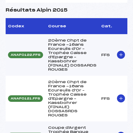
Résultats Alpin 2015
Codex
Course
Cat.
20ème Chpt de
France -16ans
Ecureuils d'Or –
Trophée Caisse
FFS
ANAF0122.FFS
d'Epargne –
Kassbohrer
(FINALE) DOSSARDS
ROUGES
20ème Chpt de
France -16ans
Ecureuils d'Or –
Trophée Caisse
d'Epargne –
FFS
ANAF0121.FFS
Kassbohrer
(FINALE)
DOSSASRDS
ROUGES
Coupe d'Argent
Trophée Banque