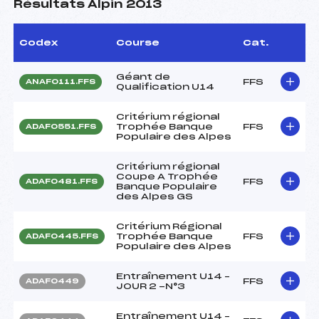
Résultats Alpin 2013
Codex
Course
Cat.
Géant de
FFS
ANAF0111.FFS
Qualification U14
Critérium régional
Trophée Banque
FFS
ADAF0551.FFS
Populaire des Alpes
Critérium régional
Coupe A Trophée
FFS
ADAF0481.FFS
Banque Populaire
des Alpes GS
Critérium Régional
Trophée Banque
FFS
ADAF0445.FFS
Populaire des Alpes
Entraînement U14 –
FFS
ADAF0449
JOUR 2 -N°3
Entraînement U14 –