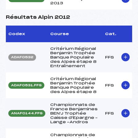
2013
Résultats Alpin 2012
Codex
Course
Cat.
Critérium Régional
Benjamin Trophée
Banque Populaire
FFS
ADAF0532
des Alpes étape 8
Entraînement
Critérium Régional
Benjamin Trophée
FFS
ADAF0531.FFS
Banque Populaire
des Alpes étape 8
Championnats de
France Benjamines
BEN'J Trophée
FFS
ANAF0144.FFS
Caisse d'Epargne –
Lange -Andros
Championnats de