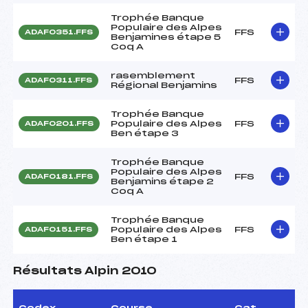
Trophée Banque
Populaire des Alpes
FFS
ADAF0351.FFS
Benjamines étape 5
Coq A
rasemblement
FFS
ADAF0311.FFS
Régional Benjamins
Trophée Banque
Populaire des Alpes
FFS
ADAF0201.FFS
Ben étape 3
Trophée Banque
Populaire des Alpes
FFS
ADAF0181.FFS
Benjamins étape 2
Coq A
Trophée Banque
Populaire des Alpes
FFS
ADAF0151.FFS
Ben étape 1
Résultats Alpin 2010
Codex
Course
Cat.