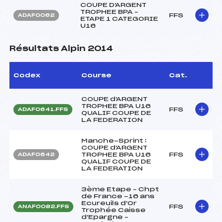
COUPE D'ARGENT
TROPHEE BPA –
FFS
ADAF0062
ETAPE 1 CATEGORIE
U16
Résultats Alpin 2014
Codex
Course
Cat.
COUPE d'ARGENT
TROPHEE BPA U16
FFS
ADAF0641.FFS
QUALIF COUPE DE
LA FEDERATION
Manche-Sprint :
COUPE d'ARGENT
TROPHEE BPA U16
FFS
ADAF0642
QUALIF COUPE DE
LA FEDERATION
3ème Etape – Chpt
de France -16 ans
Ecureuils d'Or
FFS
ANAF0082.FFS
Trophée Caisse
d'Epargne –