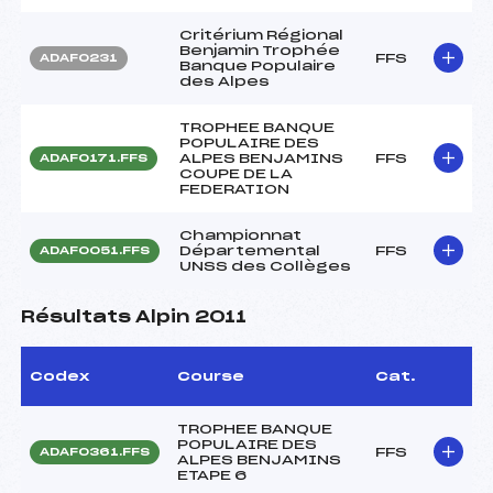
Critérium Régional
Benjamin Trophée
FFS
ADAF0231
Banque Populaire
des Alpes
TROPHEE BANQUE
POPULAIRE DES
ALPES BENJAMINS
FFS
ADAF0171.FFS
COUPE DE LA
FEDERATION
Championnat
Départemental
FFS
ADAF0051.FFS
UNSS des Collèges
Résultats Alpin 2011
Codex
Course
Cat.
TROPHEE BANQUE
POPULAIRE DES
FFS
ADAF0361.FFS
ALPES BENJAMINS
ETAPE 6