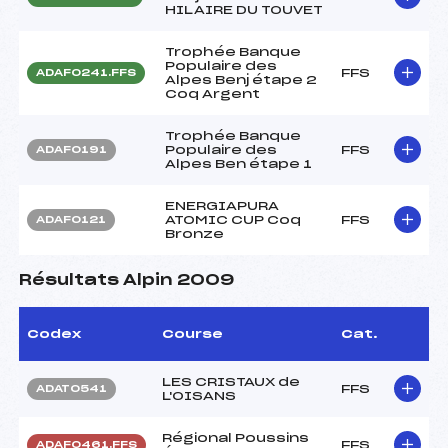
HILAIRE DU TOUVET
Trophée Banque
Populaire des
FFS
ADAF0241.FFS
Alpes Benj étape 2
Coq Argent
Trophée Banque
Populaire des
FFS
ADAF0191
Alpes Ben étape 1
ENERGIAPURA
ATOMIC CUP Coq
FFS
ADAF0121
Bronze
Résultats Alpin 2009
Codex
Course
Cat.
LES CRISTAUX de
FFS
ADAT0541
L'OISANS
Régional Poussins
FFS
ADAF0461.FFS