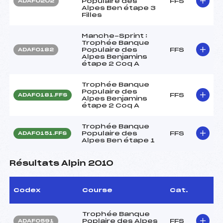
Populaire des
FFS
ADAF0202
Alpes Ben étape 3
Filles
Manche-Sprint :
Trophée Banque
Populaire des
FFS
ADAF0182
Alpes Benjamins
étape 2 Coq A
Trophée Banque
Populaire des
FFS
ADAF0181.FFS
Alpes Benjamins
étape 2 Coq A
Trophée Banque
Populaire des
FFS
ADAF0151.FFS
Alpes Ben étape 1
Résultats Alpin 2010
Codex
Course
Cat.
Trophée Banque
Poplaire des Alpes
FFS
ADAF0591