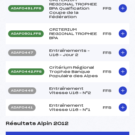
REGIONAL TROPHEE
BPA Qualfication
FFS
ADAF0491.FFS
Coupe de la
Fédération
CRITERIUM
REGIONAL TROPHEE
FFS
ADAF0501.FFS
BPA
Entraînements –
FFS
ADAF0447
U16 – Jour 2
Critérium Régional
Trophée Banque
FFS
ADAF0442.FFS
Populaire des Alpes
Entraînement
FFS
ADAF0446
Vitesse U16 – N°2
Entraînement
FFS
ADAF0441
Vitesse U16 – N°1
Résultats Alpin 2012