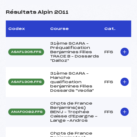
Résultats Alpin 2011
Codex
Course
Cat.
31ème SCARA –
Préqualification
Benjamines Filles
FFS
ASAF1305.FFS
TRACE B – Dossards
"Dalloz"
31ème SCARA –
Manche
qualification
FFS
ASAF1306.FFS
benjamines Filles
Dossards "Veolia"
Chpts de France
Benjamins(es)
BEN'J – Trophée
FFS
ANAF0082.FFS
Caisse d'Epargne -
Lange -Andros
Chpts de France