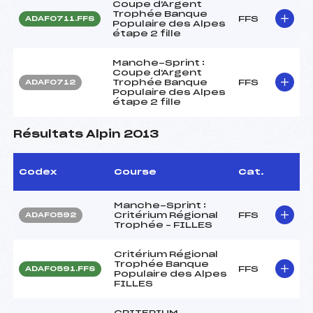
Coupe d'Argent
Trophée Banque
FFS
ADAF0711.FFS
Populaire des Alpes
étape 2 fille
Manche-Sprint :
Coupe d'Argent
Trophée Banque
FFS
ADAF0712
Populaire des Alpes
étape 2 fille
Résultats Alpin 2013
Codex
Course
Cat.
Manche-Sprint :
Critérium Régional
FFS
ADAF0592
Trophée – FILLES
Critérium Régional
Trophée Banque
FFS
ADAF0591.FFS
Populaire des Alpes
FILLES
CRITERIUM