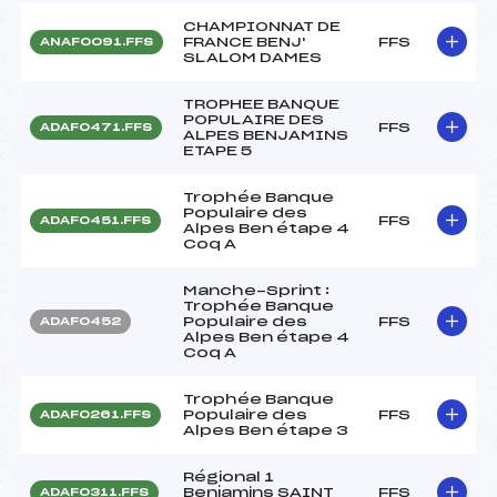
CHAMPIONNAT DE
FRANCE BENJ'
FFS
ANAF0091.FFS
SLALOM DAMES
TROPHEE BANQUE
POPULAIRE DES
FFS
ADAF0471.FFS
ALPES BENJAMINS
ETAPE 5
Trophée Banque
Populaire des
FFS
ADAF0451.FFS
Alpes Ben étape 4
Coq A
Manche-Sprint :
Trophée Banque
Populaire des
FFS
ADAF0452
Alpes Ben étape 4
Coq A
Trophée Banque
Populaire des
FFS
ADAF0261.FFS
Alpes Ben étape 3
Régional 1
Benjamins SAINT
FFS
ADAF0311.FFS