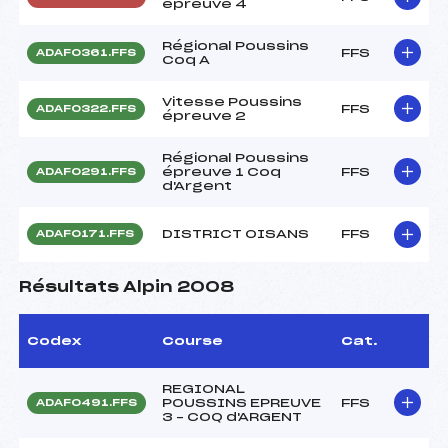
épreuve 4
Régional Poussins
FFS
ADAF0361.FFS
Coq A
Vitesse Poussins
FFS
ADAF0322.FFS
épreuve 2
Régional Poussins
épreuve 1 Coq
FFS
ADAF0291.FFS
d'Argent
DISTRICT OISANS
FFS
ADAF0171.FFS
Résultats Alpin 2008
Codex
Course
Cat.
REGIONAL
POUSSINS EPREUVE
FFS
ADAF0491.FFS
3 – COQ d'ARGENT