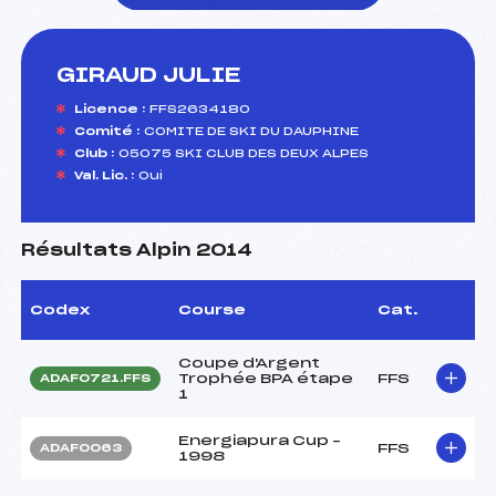
GIRAUD JULIE
foi(s) le ski
Licence :
FFS2634180
Comité :
COMITE DE SKI DU DAUPHINE
Club :
05075 SKI CLUB DES DEUX ALPES
Val. Lic. :
Oui
Résultats Alpin 2014
Codex
Course
Cat.
Coupe d'Argent
Trophée BPA étape
FFS
ADAF0721.FFS
1
Energiapura Cup –
FFS
ADAF0063
1998