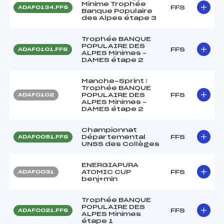
Minime Trophée
FFS
ADAF0134.FFS
Banque Populaire
des Alpes étape 3
Trophée BANQUE
POPULAIRE DES
FFS
ADAF0101.FFS
ALPES Minimes –
DAMES étape 2
Manche-Sprint :
Trophée BANQUE
POPULAIRE DES
FFS
ADAF0102
ALPES Minimes –
DAMES étape 2
Championnat
Départemental
FFS
ADAF0051.FFS
UNSS des Collèges
ENERGIAPURA
ATOMIC CUP
FFS
ADAF0031
benj+min
Trophée BANQUE
POPULAIRE DES
FFS
ADAF0021.FFS
ALPES Minimes
étape 1