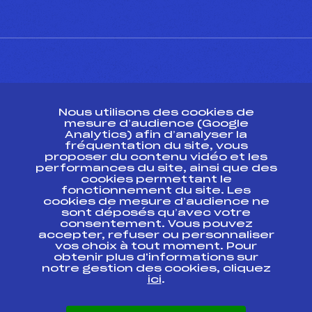
CONTACT
Nous utilisons des cookies de
ESPACE PRESSE
mesure d’audience (Google
Analytics) afin d’analyser la
fréquentation du site, vous
Ressources
proposer du contenu vidéo et les
performances du site, ainsi que des
Pass’Neige
cookies permettant le
Projet sportif fédéral
fonctionnement du site. Les
cookies de mesure d’audience ne
Projet de performance fédéral
sont déposés qu’avec votre
Antidopage
consentement. Vous pouvez
Pôle Développement, Formation, Suivi
accepter, refuser ou personnaliser
Scientifique
vos choix à tout moment. Pour
Listes ministérielles
obtenir plus d'informations sur
notre gestion des cookies, cliquez
Pôle vie de l’athlète
ici
.
Enseignement professionnel
Informatique et chronométrage