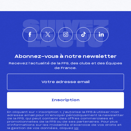
SUIVEZ
L'ACTU
Abonnez-vous à notre newsletter
Recevez l’actualité de la FFS, des clubs et des Équipes
de France.
Inscription
En cliquant sur « inscription », j’autorise la FFS à utiliser mon
adresse email pour m’envoyer périodiquement la newsletter
de la FFS, qui peut contenir des offres commerciales et
promotionnelles de la FFS ou de ses partenaires. Pour plus
d’informations sur les modalités d’exercice de vos droits et
la gestion de vos données, cliquez
ici