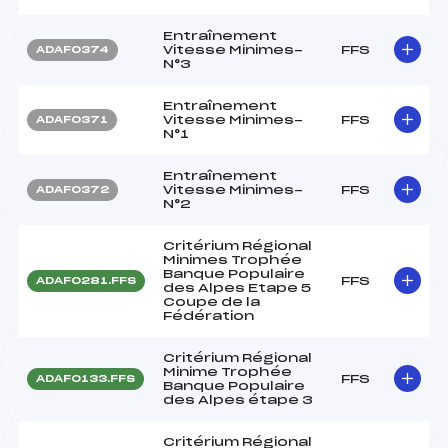
Entraînement
Vitesse Minimes-
FFS
ADAF0374
N°3
Entraînement
Vitesse Minimes-
FFS
ADAF0371
N°1
Entraînement
Vitesse Minimes-
FFS
ADAF0372
N°2
Critérium Régional
Minimes Trophée
Banque Populaire
FFS
ADAF0281.FFS
des Alpes Etape 5
Coupe de la
Fédération
Critérium Régional
Minime Trophée
FFS
ADAF0133.FFS
Banque Populaire
des Alpes étape 3
Critérium Régional