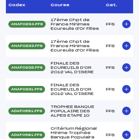
Codex
Course
Cat.
17ème Chpt de
France Minimes
FFS
ANAF0234.FFS
Ecureuils d'Or Filles
17ème Chpt de
France Minimes
FFS
ANAF0233.FFS
Ecureuils d'Or Filles
FINALE DES
ECUREUILS D'OR
FFS
ANAF0232.FFS
2012 VAL D'ISERE
FINALE DES
ECUREUILS D'OR
FFS
ANAF0231.FFS
2012 VAL D'ISERE
TROPHEE BANQUE
POPULAIRE DES
FFS
ADAF0591.FFS
ALPES ETAPE 10
Critérium Régional
Minime Trophée
FFS
ADAF0581.FFS
Banque Populaire