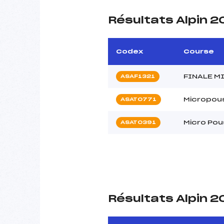
Résultats Alpin 
Codex
Course
FINALE M
ASAF1321
Micropous
ASAT0771
Micro Pou
ASAT0391
Résultats Alpin 