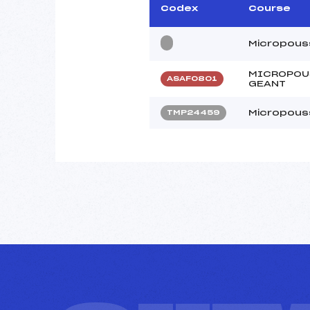
Codex
Course
Micropouss
MICROPOUSS
ASAF0801
GEANT
Micropouss 
TMP24459