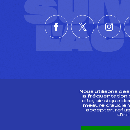
SUI
L'A
Nous utilisons de
la fréquentation
site, ainsi que 
R
mesure d’audien
accepter, refus
d'in
CONTACT