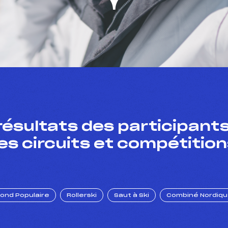
résultats des participants
es circuits et compétition
Fond Populaire
Rollerski
Saut à Ski
Combiné Nordiq