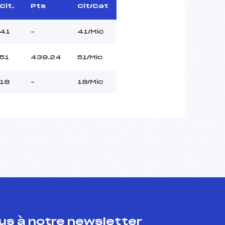
Clt.
Pts
Clt/Cat
41
–
41/Mic
51
439.24
51/Mic
18
–
18/Mic
s à notre newsletter