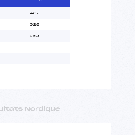
482
328
169
ultats Nordique