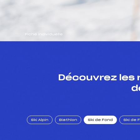
Fiche individuelle
Découvrez les 
d
Ski Alpin
Biathlon
Ski de Fond
Ski de 