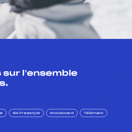
 sur l’ensemble
s.
ue
Ski Freestyle
Snowboard
Télémark