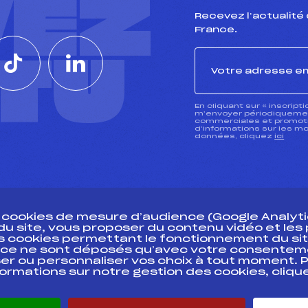
VEZ
Recevez l’actualité 
France.
CTU
En cliquant sur « inscript
m’envoyer périodiquement
commerciales et promotio
d’informations sur les mo
données, cliquez
ici
s cookies de mesure d’audience (Google Analytic
 du site, vous proposer du contenu vidéo et le
des cookies permettant le fonctionnement du sit
essources
ce ne sont déposés qu’avec votre consentem
Pass’Neige
Pôle vie de l’
er ou personnaliser vos choix à tout moment. P
formations sur notre gestion des cookies, cliq
Projet sportif fédéral
Enseignemen
Projet de performance fédéral
Informatiqu
Antidopage
Circuits