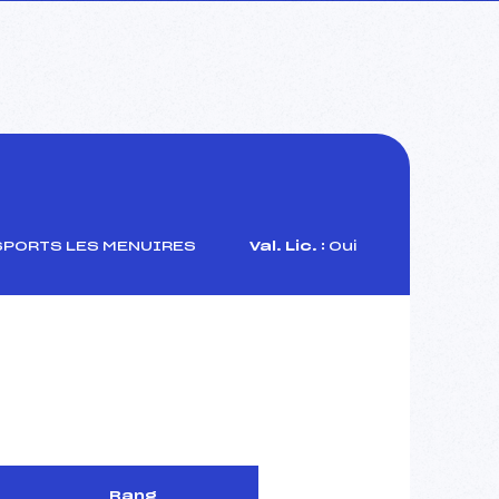
SPORTS LES MENUIRES
Val. Lic. :
Oui
Rang