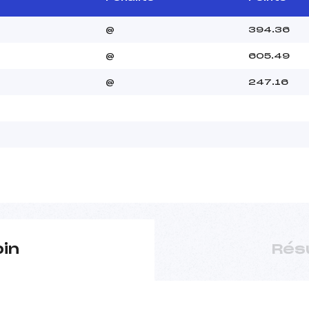
@
394.36
@
605.49
@
247.16
pin
Rés