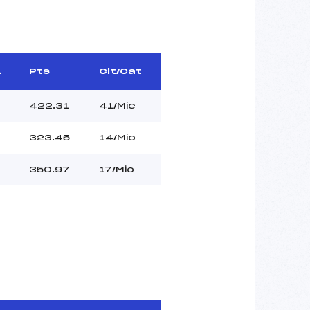
.
Pts
Clt/Cat
422.31
41/Mic
323.45
14/Mic
350.97
17/Mic