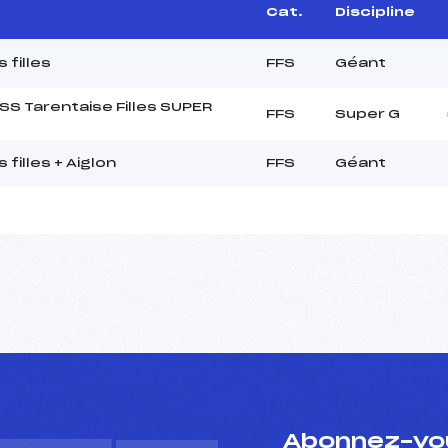
Cat.
Discipline
 filles
FFS
Géant
 Tarentaise Filles SUPER
FFS
Super G
filles + Aiglon
FFS
Géant
Abonnez-vou