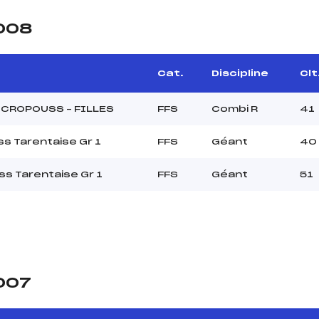
2008
Cat.
Discipline
Clt
ICROPOUSS – FILLES
FFS
Combi R
41
s Tarentaise Gr 1
FFS
Géant
40
ss Tarentaise Gr 1
FFS
Géant
51
2007