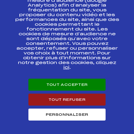
POURSUITE
mesure d’audience (Google
Analytics) afin d’analyser la
fréquentation du site, vous
SAMSE NATIONAL
proposer du contenu vidéo et les
FFS
BNAM0101.FFS
TOUR U16
performances du site, ainsi que des
cookies permettant le
fonctionnement du site. Les
CHAMPIONNAT
REGIONAL
FFS
cookies de mesure d’audience ne
FMJM0282
INDIVIDUEL
sont déposés qu’avec votre
consentement. Vous pouvez
accepter, refuser ou personnaliser
CHAMPIONNAT
vos choix à tout moment. Pour
REGIONAL DE
FFS
FMJM0051
obtenir plus d'informations sur
SPRINT ARCON
notre gestion des cookies, cliquez
18/02/2015
ici
.
CHAMPIONNAT
REGIONAL DE
FFS
FMJM0054
SPRINT ARCON
TOUT ACCEPTER
18/02/2015
TOUT REFUSER
CHALLENGE Jacky
FFS
FMJM0244
BERTONCINI
PERSONNALISER
SKIATHLON CADETS
CHAMPIONNATS DE
FFS
FNAM0192.FFS
FRANCE CADETS
ETAPE 2