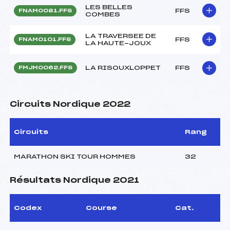
LES BELLES
FFS
FNAM0081.FFS
COMBES
LA TRAVERSEE DE
FFS
FNAM0101.FFS
LA HAUTE-JOUX
LA RISOUXLOPPET
FFS
FMJM0062.FFS
Circuits Nordique 2022
Circuits
Rang
MARATHON SKI TOUR HOMMES
32
Résultats Nordique 2021
Codex
Course
Cat.