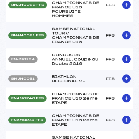
CHAMPIONNATS DE
FFS
BNAM0083.FFS
FRANCE U16
POURSUITE
HOMMES
SAMSE NATIONAL
TOUR //
FFS
BNAM0081.FFS
CHAMPIONNATS DE
FRANCE U16
CONCOURS
ANNUEL. Coupe du
FFS
FMJM0194
Doubs 2016
BIATHLON
FFS
BMJM0051
REGIONAL MJ
CHAMPIONNATS DE
FRANCE U16 2eme
FFS
FNAM0240.FFS
ETAPE
CHAMPIONNATS DE
FRANCE U16 2eme
FFS
FNAM0241.FFS
ETAPE
SAMSE NATIONAL