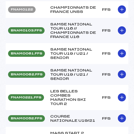
CHAMPIONNATS DE
FFS
FNAM0122
FRANCE UNSS
SAMSE NATIONAL
TOUR U16 //
FFS
BNAM0103.FFS
CHAMPIONNATS DE
FRANCE U16
SAMSE NATIONAL
TOUR U19 / U21 /
FFS
BNAM0061.FFS
SENIOR
SAMSE NATIONAL
TOUR U19 / U21 /
FFS
BNAM0062.FFS
SENIOR
LES BELLES
COMBES
FFS
FNAM0221.FFS
MARATHON SKI
TOUR 2
COURSE
FFS
BNAM0052.FFS
NATIONALE U19/21
MASS START 2