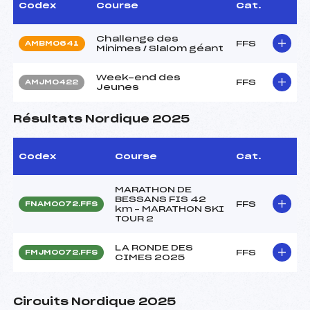
Codex
Course
Cat.
Challenge des
FFS
AMBM0641
Minimes / Slalom géant
Week-end des
FFS
AMJM0422
Jeunes
Résultats Nordique 2025
Codex
Course
Cat.
MARATHON DE
BESSANS FIS 42
FFS
FNAM0072.FFS
km – MARATHON SKI
TOUR 2
LA RONDE DES
FFS
FMJM0072.FFS
CIMES 2025
Circuits Nordique 2025