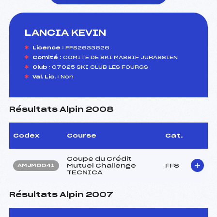
LANCIA KEVIN
foi(s) le ski
Licence :
FFS2633626
Comité :
COMITE DE SKI MASSIF JURASSIEN
Club :
07025 SKI CLUB LES FOURGS
Val. Lic. :
Non
Résultats Alpin 2008
Codex
Course
Cat.
Coupe du Crédit
Mutuel Challenge
FFS
AMJM0041
TECNICA
Résultats Alpin 2007