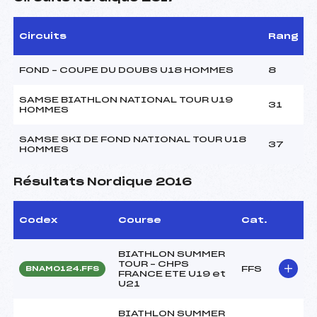
Circuits
Rang
FOND – COUPE DU DOUBS U18 HOMMES
8
SAMSE BIATHLON NATIONAL TOUR U19
31
HOMMES
SAMSE SKI DE FOND NATIONAL TOUR U18
37
HOMMES
Résultats Nordique 2016
Codex
Course
Cat.
BIATHLON SUMMER
TOUR – CHPS
FFS
BNAM0124.FFS
FRANCE ETE U19 et
U21
BIATHLON SUMMER