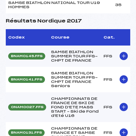
SAMSE BIATHLON NATIONAL TOUR U19
35
HOMMES
Résultats Nordique 2017
Codex
Course
Cat.
SAMSE BIATHLON
SUMMER TOUR FFS-
FFS
BNAM0145.FFS
CHPT DE FRANCE
SAMSE BIATHLON
SUMMER TOUR FFS-
FFS
BNAM0141.FFS
CHPT DE FRANCE
Seniors
CHAMPIONNATS DE
FRANCE DE SKI DE
FOND D'ETE MASS
FFS
ONAM0027.FFS
START – Ski de Fond
d'Eté U16
CHAMPIONNATS DE
FRANCE ET SAMSE
FFS
BNAM0131.FFS