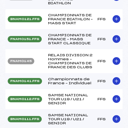
BIATHLON
CHAMPIONNATS DE
FRANCE BIATHLON –
FFS
BNAM0121.FFS
MASS START
CHAMPIONNATS DE
FRANCE – MASS
FFS
FNAM0151.FFS
START CLASSIQUE
RELAIS DIVISION 2
Hommes –
FFS
FNAM0145
CHAMPIONNATS DE
FRANCE DES CLUBS
Championnats de
FFS
FNAM0141.FFS
France – Individuel
SAMSE NATIONAL
TOUR U19 / U21 /
FFS
BNAM0112.FFS
SENIOR
SAMSE NATIONAL
TOUR U19 / U21 /
FFS
BNAM0111.FFS
SENIOR