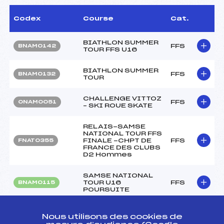
Codex
Course
Cat.
BIATHLON SUMMER
FFS
BNAM0142
TOUR FFS U16
BIATHLON SUMMER
FFS
BNAM0132
TOUR
CHALLENGE VITTOZ
FFS
ONAM0051
– SKI ROUE SKATE
RELAIS-SAMSE
NATIONAL TOUR FFS
FINALE -CHPT DE
FFS
FNAT0355
FRANCE DES CLUBS
D2 Hommes
SAMSE NATIONAL
TOUR U16
FFS
BNAM0115
POURSUITE
SAMSE NATIONAL
Nous utilisons des cookies de
TOUR U16
FFS
BNAM0102.FFS