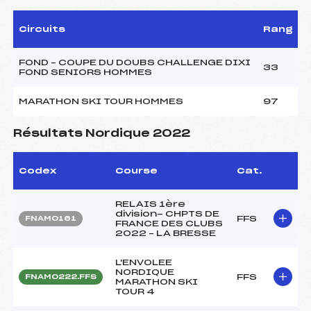
Circuits
Rang
FOND – COUPE DU DOUBS CHALLENGE DIXI
33
FOND SENIORS HOMMES
MARATHON SKI TOUR HOMMES
97
Résultats Nordique 2022
Codex
Course
Cat.
RELAIS 1ère
division- CHPTS DE
FFS
FNAM0161
FRANCE DES CLUBS
2022 – LA BRESSE
L'ENVOLEE
NORDIQUE
FFS
FNAM0222.FFS
MARATHON SKI
TOUR 4