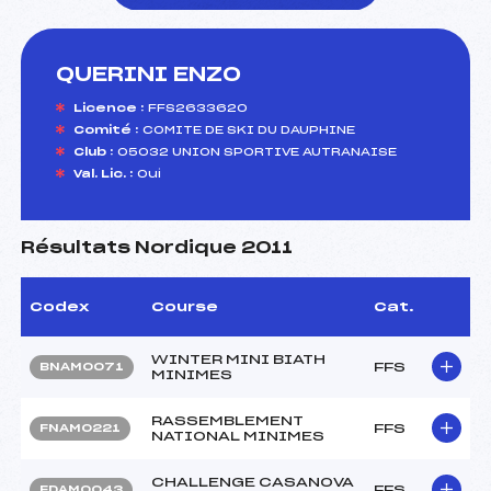
QUERINI ENZO
foi(s) le ski
Licence :
FFS2633620
Comité :
COMITE DE SKI DU DAUPHINE
Club :
05032 UNION SPORTIVE AUTRANAISE
Val. Lic. :
Oui
Résultats Nordique 2011
Codex
Course
Cat.
WINTER MINI BIATH
FFS
BNAM0071
MINIMES
RASSEMBLEMENT
FFS
FNAM0221
NATIONAL MINIMES
CHALLENGE CASANOVA
FFS
FDAM0043