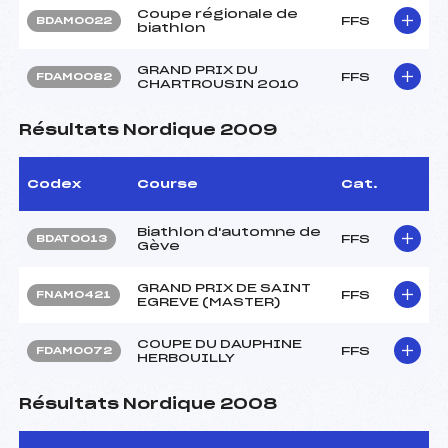
Coupe régionale de
FFS
BDAM0022
biathlon
GRAND PRIX DU
FFS
FDAM0082
CHARTROUSIN 2010
Résultats Nordique 2009
Codex
Course
Cat.
Biathlon d'automne de
FFS
BDAT0013
Gève
GRAND PRIX DE SAINT
FFS
FNAM0421
EGREVE (MASTER)
COUPE DU DAUPHINE
FFS
FDAM0072
HERBOUILLY
Résultats Nordique 2008