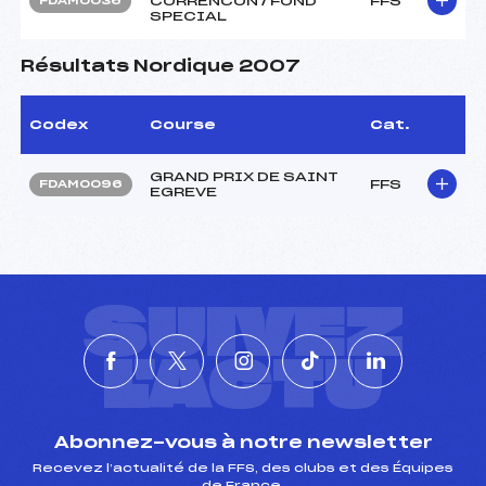
CORRENCON / FOND
FFS
FDAM0036
SPECIAL
Résultats Nordique 2007
Codex
Course
Cat.
GRAND PRIX DE SAINT
FFS
FDAM0096
EGREVE
SUIVEZ
L'ACTU
Abonnez-vous à notre newsletter
Recevez l’actualité de la FFS, des clubs et des Équipes
de France.