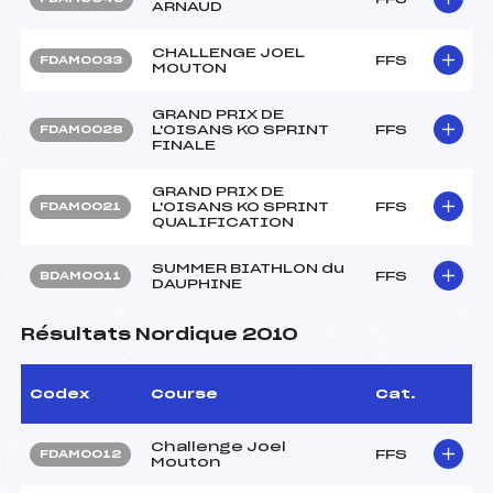
ARNAUD
CHALLENGE JOEL
FFS
FDAM0033
MOUTON
GRAND PRIX DE
L'OISANS KO SPRINT
FFS
FDAM0028
FINALE
GRAND PRIX DE
L'OISANS KO SPRINT
FFS
FDAM0021
QUALIFICATION
SUMMER BIATHLON du
FFS
BDAM0011
DAUPHINE
Résultats Nordique 2010
Codex
Course
Cat.
Challenge Joel
FFS
FDAM0012
Mouton