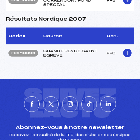
CORRENCON / FOND
FFS
FDAM0036
SPECIAL
Résultats Nordique 2007
Codex
Course
Cat.
GRAND PRIX DE SAINT
FFS
FDAM0096
EGREVE
SUIVEZ
L'ACTU
Abonnez-vous à notre newsletter
Recevez l’actualité de la FFS, des clubs et des Équipes
de France.