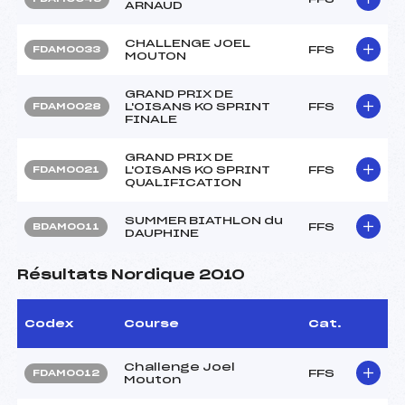
ARNAUD
CHALLENGE JOEL
FFS
FDAM0033
MOUTON
GRAND PRIX DE
L'OISANS KO SPRINT
FFS
FDAM0028
FINALE
GRAND PRIX DE
L'OISANS KO SPRINT
FFS
FDAM0021
QUALIFICATION
SUMMER BIATHLON du
FFS
BDAM0011
DAUPHINE
Résultats Nordique 2010
Codex
Course
Cat.
Challenge Joel
FFS
FDAM0012
Mouton