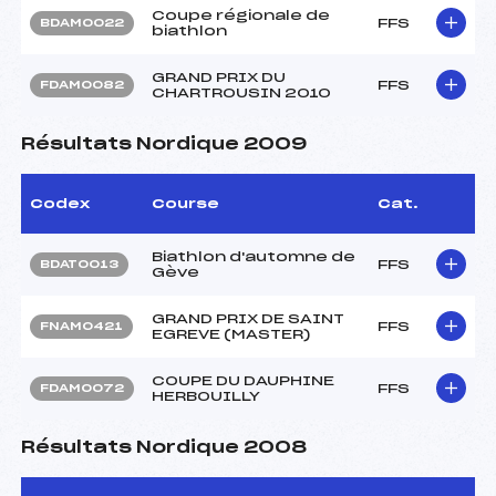
Coupe régionale de
FFS
BDAM0022
biathlon
GRAND PRIX DU
FFS
FDAM0082
CHARTROUSIN 2010
Résultats Nordique 2009
Codex
Course
Cat.
Biathlon d'automne de
FFS
BDAT0013
Gève
GRAND PRIX DE SAINT
FFS
FNAM0421
EGREVE (MASTER)
COUPE DU DAUPHINE
FFS
FDAM0072
HERBOUILLY
Résultats Nordique 2008