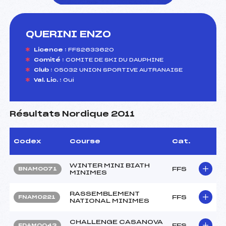
QUERINI ENZO
foi(s) le ski
Licence :
FFS2633620
Comité :
COMITE DE SKI DU DAUPHINE
Club :
05032 UNION SPORTIVE AUTRANAISE
Val. Lic. :
Oui
Résultats Nordique 2011
Codex
Course
Cat.
WINTER MINI BIATH
FFS
BNAM0071
MINIMES
RASSEMBLEMENT
FFS
FNAM0221
NATIONAL MINIMES
CHALLENGE CASANOVA
FFS
FDAM0043