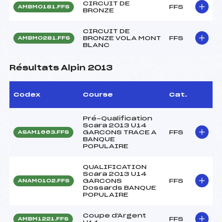
CIRCUIT DE
FFS
AMBM0181.FFS
BRONZE
CIRCUIT DE
BRONZE VOLA MONT
FFS
AMBM0281.FFS
BLANC
Résultats Alpin 2013
Codex
Course
Cat.
Pré-Qualification
Scara 2013 U14
GARCONS TRACE A
FFS
ASAM1663.FFS
BANQUE
POPULAIRE
QUALIFICATION
Scara 2013 U14
GARCONS
FFS
ANAM0102.FFS
Dossards BANQUE
POPULAIRE
Coupe d'Argent
FFS
AMBM1221.FFS