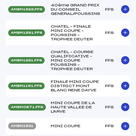
40ème GRAND PRIX
DU CONSEIL
FFS
AMBM1522.FFS
GENERAL/POUSSINS
CHATEL – FINALE
MINI COUPE –
FFS
AMBM1291.FFS
POUSSINS –
TROPHEE DEUTER
CHATEL – COURSE
QUALIFICATIVE –
MINI COUPE
FFS
AMBM1221.FFS
POUSSINS –
TROPHEE DEUTER
FINALE MINI COUPE
DISTRICT MONT
FFS
AMBM1161.FFS
BLANC RENE DAYVE
MINI COUPE DE LA
HAUTE VALLEE DE
FFS
AMBM0871.FFS
L'ARVE
MINI COUPE
FFS
AMBM1531