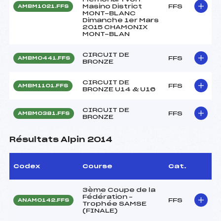
Masino District
FFS
AMBM1021.FFS
MONT-BLANC
Dimanche 1er Mars
2015 CHAMONIX
MONT-BLAN
CIRCUIT DE
FFS
AMBM0441.FFS
BRONZE
CIRCUIT DE
FFS
AMBM1101.FFS
BRONZE U14 & U16
CIRCUIT DE
FFS
AMBM0381.FFS
BRONZE
Résultats Alpin 2014
Codex
Course
Cat.
3ème Coupe de la
Fédération –
FFS
ANAM0142.FFS
Trophée SAMSE
(FINALE)