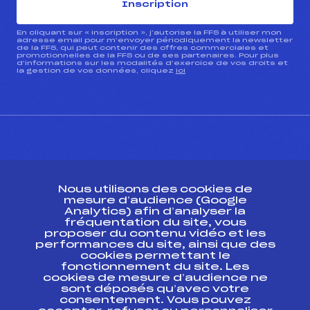
Inscription
En cliquant sur « inscription », j’autorise la FFS à utiliser mon
adresse email pour m’envoyer périodiquement la newsletter
de la FFS, qui peut contenir des offres commerciales et
promotionnelles de la FFS ou de ses partenaires. Pour plus
d’informations sur les modalités d’exercice de vos droits et
la gestion de vos données, cliquez
ici
CONTACT
Nous utilisons des cookies de
ESPACE PRESSE
mesure d’audience (Google
Analytics) afin d’analyser la
fréquentation du site, vous
Ressources
proposer du contenu vidéo et les
performances du site, ainsi que des
Pass’Neige
cookies permettant le
Projet sportif fédéral
fonctionnement du site. Les
cookies de mesure d’audience ne
Projet de performance fédéral
sont déposés qu’avec votre
Antidopage
consentement. Vous pouvez
Pôle Développement, Formation, Suivi