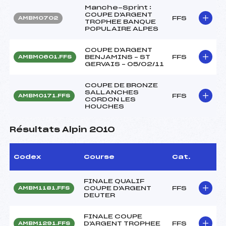
Manche-Sprint :
COUPE D'ARGENT
FFS
AMBM0702
TROPHEE BANQUE
POPULAIRE ALPES
COUPE D'ARGENT
BENJAMINS – ST
FFS
AMBM0601.FFS
GERVAIS – 05/02/11
COUPE DE BRONZE
SALLANCHES
FFS
AMBM0171.FFS
CORDON LES
HOUCHES
Résultats Alpin 2010
Codex
Course
Cat.
FINALE QUALIF
COUPE D'ARGENT
FFS
AMBM1181.FFS
DEUTER
FINALE COUPE
D'ARGENT TROPHEE
FFS
AMBM1291.FFS