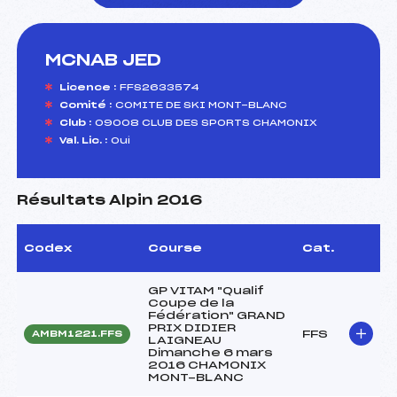
MCNAB JED
foi(s) le ski
Licence :
FFS2633574
Comité :
COMITE DE SKI MONT-BLANC
Club :
09008 CLUB DES SPORTS CHAMONIX
Val. Lic. :
Oui
Résultats Alpin 2016
Codex
Course
Cat.
GP VITAM "Qualif
Coupe de la
Fédération" GRAND
PRIX DIDIER
FFS
AMBM1221.FFS
LAIGNEAU
Dimanche 6 mars
2016 CHAMONIX
MONT-BLANC