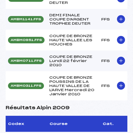
DEUTER
DEMI FINALE
COUPE D'ARGENT
FFS
AMBM1141.FFS
TROPHEE DEUTER
COUPE DE BRONZE
HAUTE VALLEE LES
FFS
AMBM0951.FFS
HOUCHES
COUPE DE BRONZE
Lundi 22 février
FFS
AMBM0711.FFS
2010
COUPE DE BRONZE
POUSSINS DE LA
HAUTE VALLEE DE
FFS
AMBM0311.FFS
L'ARVE Mercredi 20
Janvier 2010
Résultats Alpin 2009
Codex
Course
Cat.