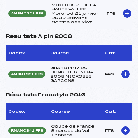
MINI COUPE DE LA
HAUTE VALLEE
Mercredi 21 janvier
FFS
AMBM0301.FFS
2009 Brevent –
Combe des Vioz
Résultats Alpin 2008
Codex
Course
Cat.
GRAND PRIX DU
CONSEIL GENERAL
FFS
AMBM1351.FFS
2008 MICROBES
GARCONS
Résultats Freestyle 2016
Codex
Course
Cat.
Coupe de France
Skicross de Val
FFS
RNAM0341.FFS
Thorens