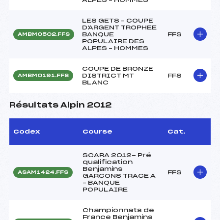
LES GETS – COUPE
D'ARGENT TROPHEE
BANQUE
FFS
AMBM0502.FFS
POPULAIRE DES
ALPES – HOMMES
COUPE DE BRONZE
DISTRICT MT
FFS
AMBM0191.FFS
BLANC
Résultats Alpin 2012
Codex
Course
Cat.
SCARA 2012- Pré
qualification
Benjamins
FFS
ASAM1424.FFS
GARCONS TRACE A
– BANQUE
POPULAIRE
Championnats de
France Benjamins