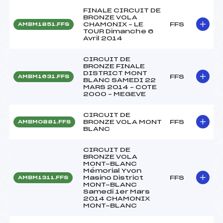
FINALE CIRCUIT DE
BRONZE VOLA
CHAMONIX – LE
FFS
AMBM1851.FFS
TOUR Dimanche 6
Avril 2014
CIRCUIT DE
BRONZE FINALE
DISTRICT MONT
FFS
AMBM1631.FFS
BLANC SAMEDI 22
MARS 2014 – COTE
2000 – MEGEVE
CIRCUIT DE
BRONZE VOLA MONT
FFS
AMBM0881.FFS
BLANC
CIRCUIT DE
BRONZE VOLA
MONT-BLANC
Mémorial Yvon
Masino District
FFS
AMBM1311.FFS
MONT-BLANC
Samedi 1er Mars
2014 CHAMONIX
MONT-BLANC