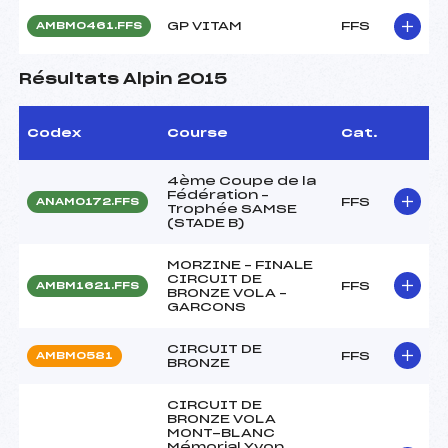
GP VITAM
FFS
AMBM0461.FFS
Résultats Alpin 2015
Codex
Course
Cat.
4ème Coupe de la
Fédération –
FFS
ANAM0172.FFS
Trophée SAMSE
(STADE B)
MORZINE – FINALE
CIRCUIT DE
FFS
AMBM1621.FFS
BRONZE VOLA –
GARCONS
CIRCUIT DE
FFS
AMBM0581
BRONZE
CIRCUIT DE
BRONZE VOLA
MONT-BLANC
Mémorial Yvon