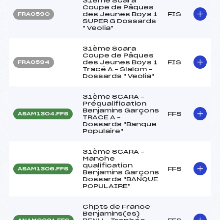
31ème Scara
Coupe de Pâques
des Jeunes Boys 1
FIS
FRA0590
SUPER G Dossards
" Veolia"
31ème Scara
Coupe de Pâques
des Jeunes Boys 1
FIS
FRA0594
Tracé A – Slalom –
Dossards " Veolia"
31ème SCARA –
Préqualification
Benjamins Garçons
FFS
ASAM1304.FFS
TRACE A –
Dossards "Banque
Populaire"
31ème SCARA –
Manche
qualification
FFS
ASAM1306.FFS
Benjamins Garçons
Dossards "BANQUE
POPULAIRE"
Chpts de France
Benjamins(es)