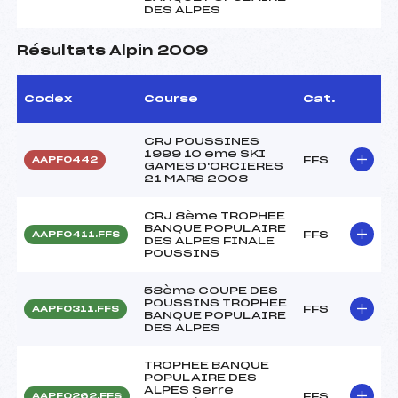
DES ALPES
Résultats Alpin 2009
Codex
Course
Cat.
CRJ POUSSINES
1999 10 eme SKI
FFS
AAPF0442
GAMES D'ORCIERES
21 MARS 2008
CRJ 8ème TROPHEE
BANQUE POPULAIRE
FFS
AAPF0411.FFS
DES ALPES FINALE
POUSSINS
58ème COUPE DES
POUSSINS TROPHEE
FFS
AAPF0311.FFS
BANQUE POPULAIRE
DES ALPES
TROPHEE BANQUE
POPULAIRE DES
ALPES Serre
FFS
AAPF0262.FFS