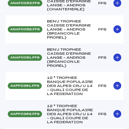
CAISSE D'EPARGNE
FFS
ANAF0053.FFS
LANGE – ANDROS
(CHANTEMERLE)
BEN'J TROPHEE
CAISSE D'EPARGNE
LANGE – ANDROS
FFS
ANAF0052.FFS
(BRIANCON LE
PROREL)
BEN'J TROPHEE
CAISSE D'EPARGNE
LANGE – ANDROS
FFS
ANAF0051.FFS
(BRIANCON LE
PROREL)
12 ° TROPHEE
BANQUE POPULAIRE
DES ALPES CRJ U 14
FFS
AAPF0361.FFS
– QUALI COUPE DE
LA FEDERATION
12 ° TROPHEE
BANQUE POPULAIRE
DES ALPES CRJ U 14
FFS
AAPF0362.FFS
– QUALI COUPE DE
LA FEDERATION