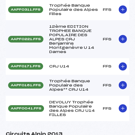
Trophée Banque
Populaire des Alpes
FFS
AAPF0311.FFS
Filles
12ème EDITION
TROPHEE BANQUE
POPULAIRE DES
ALPES CRJ
FFS
AAPF0221.FFS
Benjamins
Montgenèvre U 14
Dames
CRJ U14
FFS
AAPF0171.FFS
Trophée Banque
Populaire des
FFS
AAPF0161.FFS
Alpes** CRJ U14
DEVOLUY Trophée
Banque Populaire
FFS
AAPF0041.FFS
des Alpes CRJ U14
FILLES
Circuits Alpin 2013