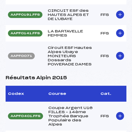
CIRCUIT ESF des
HAUTES ALPES ET
FFS
AAPF0191.FFS
DE L'UBAYE
LA BARTAVELLE
FFS
AAPF0141.FFS
FEMMES
Circuit ESF Hautes
Alpes Ubaye
MONITEURS
FFS
AAPF0071
Dossards
POWERADE DAMES
Résultats Alpin 2015
Codex
Course
Cat.
Coupe Argent U16
FILLES – 14ème
Trophée Banque
FFS
AAPF0401.FFS
Populaire des
Alpes