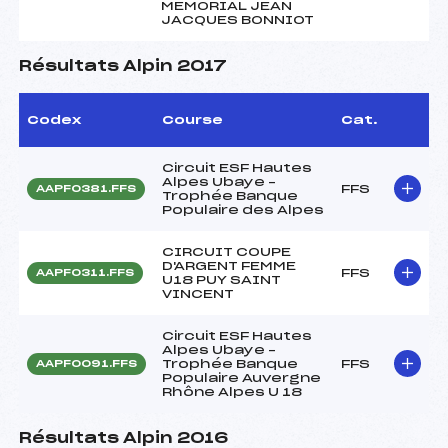
MEMORIAL JEAN
JACQUES BONNIOT
Résultats Alpin 2017
Codex
Course
Cat.
Circuit ESF Hautes
Alpes Ubaye –
FFS
AAPF0381.FFS
Trophée Banque
Populaire des Alpes
CIRCUIT COUPE
D'ARGENT FEMME
FFS
AAPF0311.FFS
U18 PUY SAINT
VINCENT
Circuit ESF Hautes
Alpes Ubaye –
Trophée Banque
FFS
AAPF0091.FFS
Populaire Auvergne
Rhône Alpes U 18
Résultats Alpin 2016