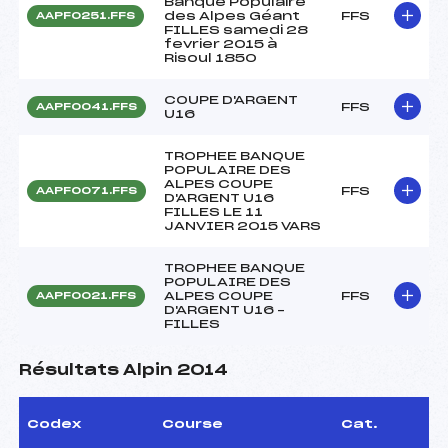
Banque Populaire
des Alpes Géant
FFS
AAPF0251.FFS
FILLES samedi 28
fevrier 2015 à
Risoul 1850
COUPE D'ARGENT
FFS
AAPF0041.FFS
U16
TROPHEE BANQUE
POPULAIRE DES
ALPES COUPE
FFS
AAPF0071.FFS
D'ARGENT U16
FILLES LE 11
JANVIER 2015 VARS
TROPHEE BANQUE
POPULAIRE DES
ALPES COUPE
FFS
AAPF0021.FFS
D'ARGENT U16 –
FILLES
Résultats Alpin 2014
Codex
Course
Cat.