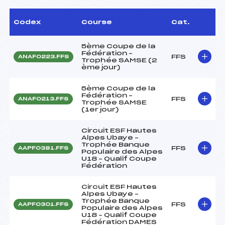
Codex
Course
Cat.
5ème Coupe de la
Fédération –
FFS
ANAF0223.FFS
Trophée SAMSE (2
ème jour)
5ème Coupe de la
Fédération –
FFS
ANAF0213.FFS
Trophée SAMSE
(1er jour)
Circuit ESF Hautes
Alpes Ubaye –
Trophée Banque
FFS
AAPF0381.FFS
Populaire des Alpes
U18 – Qualif Coupe
Fédération
Circuit ESF Hautes
Alpes Ubaye –
Trophée Banque
FFS
AAPF0301.FFS
Populaire des Alpes
U18 – Qualif Coupe
Fédération DAMES