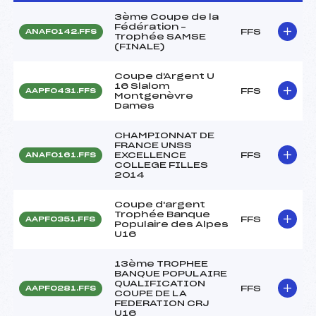
3ème Coupe de la
Fédération –
FFS
ANAF0142.FFS
Trophée SAMSE
(FINALE)
Coupe d'Argent U
16 Slalom
FFS
AAPF0431.FFS
Montgenèvre
Dames
CHAMPIONNAT DE
FRANCE UNSS
EXCELLENCE
FFS
ANAF0161.FFS
COLLEGE FILLES
2014
Coupe d'argent
Trophée Banque
FFS
AAPF0351.FFS
Populaire des Alpes
U16
13ème TROPHEE
BANQUE POPULAIRE
QUALIFICATION
FFS
AAPF0281.FFS
COUPE DE LA
FEDERATION CRJ
U16