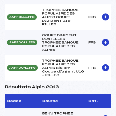
TROPHEE BANQUE
POPULAIRE DES
ALPES COUPE
FFS
AAPF0111.FFS
D'ARGENT U16
FILLES
COUPE D'ARGENT
U16 FILLES
TROPHEE BANQUE
FFS
AAPF0011.FFS
POPULAIRE DES
ALPES
TROPHEE BANQUE
POPULAIRE DES
ALPES Slalom –
FFS
AAPF0041.FFS
Coupe d'Argent U16
– FILLES
Résultats Alpin 2013
Codex
Course
Cat.
BEN'J TROPHEE