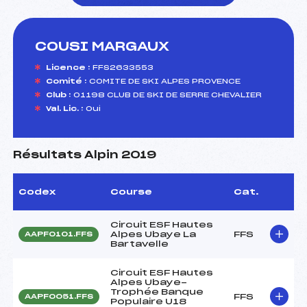
COUSI MARGAUX
foi(s) le ski
Licence :
FFS2633553
Comité :
COMITE DE SKI ALPES PROVENCE
Club :
01198 CLUB DE SKI DE SERRE CHEVALIER
Val. Lic. :
Oui
Résultats Alpin 2019
Codex
Course
Cat.
Circuit ESF Hautes
Alpes Ubaye La
FFS
AAPF0101.FFS
Bartavelle
Circuit ESF Hautes
Alpes Ubaye-
Trophée Banque
FFS
AAPF0051.FFS
Populaire U18