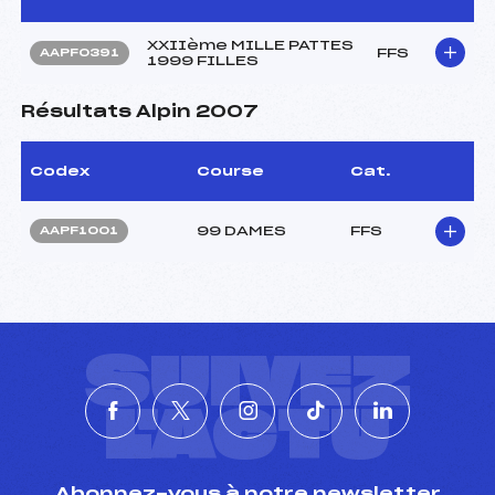
XXIIème MILLE PATTES
FFS
AAPF0391
1999 FILLES
Résultats Alpin 2007
Codex
Course
Cat.
99 DAMES
FFS
AAPF1001
SUIVEZ
L'ACTU
Abonnez-vous à notre newsletter