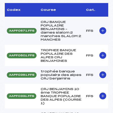
Codex
Course
Cat.
CRJ BANQUE
POPULAIRE
BENJAMINS –
FFS
AAPF0571.FFS
dames slalom 2
manches SLALOM 2
MANCHES
TROPHEE BANQUE
POPULAIRE DES
FFS
AAPF0501.FFS
ALPES CRJ
BENJAMINES
trophée banque
populaire des alpes
FFS
AAPF0391.FFS
CRJ benjamins
CRJ BENJAMINS 10
ème TROPHEE
BANQUE POPULAIRE
FFS
AAPF0331.FFS
DES ALPES (COURSE
1)