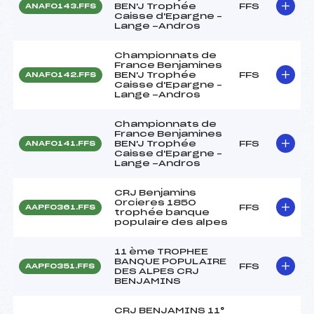
BEN'J Trophée
FFS
ANAF0143.FFS
Caisse d'Epargne –
Lange -Andros
Championnats de
France Benjamines
BEN'J Trophée
FFS
ANAF0142.FFS
Caisse d'Epargne –
Lange -Andros
Championnats de
France Benjamines
BEN'J Trophée
FFS
ANAF0141.FFS
Caisse d'Epargne –
Lange -Andros
CRJ Benjamins
Orcieres 1850
FFS
AAPF0361.FFS
trophée banque
populaire des alpes
11 ème TROPHEE
BANQUE POPULAIRE
FFS
AAPF0351.FFS
DES ALPES CRJ
BENJAMINS
CRJ BENJAMINS 11°