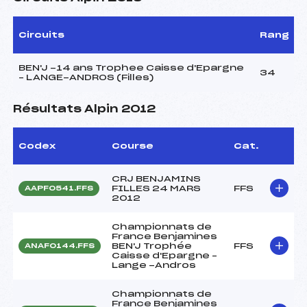
Circuits
Rang
BEN'J -14 ans Trophee Caisse d'Epargne
34
– LANGE-ANDROS (Filles)
Résultats Alpin 2012
Codex
Course
Cat.
CRJ BENJAMINS
FILLES 24 MARS
FFS
AAPF0541.FFS
2012
Championnats de
France Benjamines
BEN'J Trophée
FFS
ANAF0144.FFS
Caisse d'Epargne –
Lange -Andros
Championnats de
France Benjamines