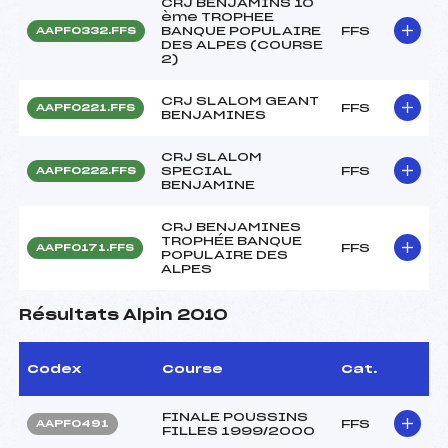
CRJ BENJAMINS 10
ème TROPHEE
BANQUE POPULAIRE
FFS
AAPF0332.FFS
DES ALPES (COURSE
2)
CRJ SLALOM GEANT
FFS
AAPF0221.FFS
BENJAMINES
CRJ SLALOM
SPECIAL
FFS
AAPF0222.FFS
BENJAMINE
CRJ BENJAMINES
TROPHÉE BANQUE
FFS
AAPF0171.FFS
POPULAIRE DES
ALPES
Résultats Alpin 2010
Codex
Course
Cat.
FINALE POUSSINS
FFS
AAPF0491
FILLES 1999/2000