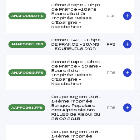
3ème étape – Chpt
de France -16ans
Ecureuils d'Or
FFS
ANAF0082.FFS
Trophée Caisse
d'Epargne –
Kassbohrer
3eme ETAPE – Chpt.
DE FRANCE – 16ANS
FFS
ANAF0081.FFS
– ECUREUILS D'OR
3eme Etape – Chpt.
de France – 16 ans –
Ecureill d'or –
FFS
ANAF0083.FFS
Trophée Caisse
d'Epargne –
Kässbohrer
Coupe Argent U16 –
14ème Trophée
Banque Populaire
FFS
AAPF0261.FFS
des Alpes slalom
FILLES de Risoul du
28 02 2015
Coupe Argent U16 –
14ème Trophée