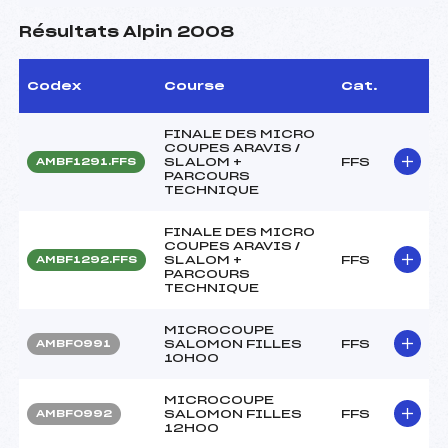
Résultats Alpin 2008
Codex
Course
Cat.
FINALE DES MICRO
COUPES ARAVIS /
SLALOM +
FFS
AMBF1291.FFS
PARCOURS
TECHNIQUE
FINALE DES MICRO
COUPES ARAVIS /
SLALOM +
FFS
AMBF1292.FFS
PARCOURS
TECHNIQUE
MICROCOUPE
SALOMON FILLES
FFS
AMBF0991
10H00
MICROCOUPE
SALOMON FILLES
FFS
AMBF0992
12H00