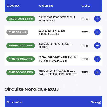
Codex
Course
Cat.
13ème montée du
FFS
ONAF0051.FFS
Semnoz
2e DERBY DES
FFS
FMBF0144
MOUILLES
GRAND PLATEAU –
FFS
FNAF0401.FFS
22KM
35e GRAND-PRIX du
FFS
FMBF0031.FFS
PAYS ROCHOIS
GRAND-PRIX DE LA
FFS
FMBF0023.FFS
VALLEE DU BOUCHET
Circuits Nordique 2017
Circuits
Rang