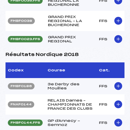
REGIONAL LA
FFS
FMBF0035.FFS
BUCHERONNE
GRAND PRIX
REGIONAL – LA
FFS
FMBF0038
BUCHERONNE
GRAND PRIX
FFS
FMBF0023.FFS
REGIONAL
Résultats Nordique 2018
Codex
Course
Cat.
3e Derby des
FFS
FMBF0186
Mouilles
RELAIS Dames –
CHAMPIONNATS DE
FFS
FNAF0144
FRANCE DES CLUBS
GP d'Annecy -
FFS
FMBF0144.FFS
Semnoz