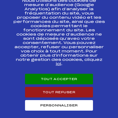
Nous utilisons des cookies de
ESPACE PRESSE
mesure d’audience (Google
Analytics) afin d’analyser la
fréquentation du site, vous
Ressources
proposer du contenu vidéo et les
performances du site, ainsi que des
Pass’Neige
cookies permettant le
Projet sportif fédéral
fonctionnement du site. Les
cookies de mesure d’audience ne
Projet de performance fédéral
sont déposés qu’avec votre
Antidopage
consentement. Vous pouvez
Pôle Développement, Formation, Suivi
accepter, refuser ou personnaliser
Scientifique
vos choix à tout moment. Pour
Listes ministérielles
obtenir plus d'informations sur
notre gestion des cookies, cliquez
Pôle vie de l’athlète
ici
.
Enseignement professionnel
Informatique et chronométrage
Circuits
TOUT ACCEPTER
Carrières
Développement des habiletés mentales
TOUT REFUSER
PERSONNALISER
© 2026 Fédération Française de Ski
Mentions légales
Politique de
confidentialité
Cookies