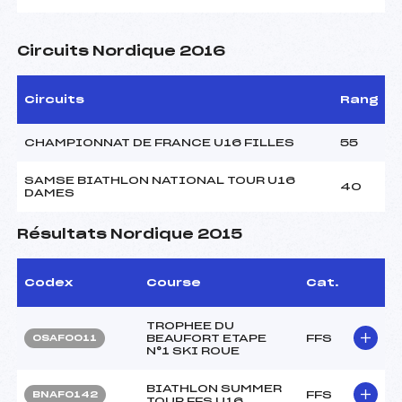
Circuits Nordique 2016
Circuits
Rang
CHAMPIONNAT DE FRANCE U16 FILLES
55
SAMSE BIATHLON NATIONAL TOUR U16
40
DAMES
Résultats Nordique 2015
Codex
Course
Cat.
TROPHEE DU
BEAUFORT ETAPE
FFS
OSAF0011
N°1 SKI ROUE
BIATHLON SUMMER
FFS
BNAF0142
TOUR FFS U16