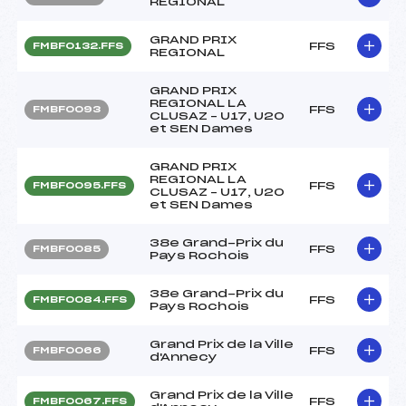
REGIONAL
GRAND PRIX
FFS
FMBF0132.FFS
REGIONAL
GRAND PRIX
REGIONAL LA
FFS
FMBF0093
CLUSAZ – U17, U20
et SEN Dames
GRAND PRIX
REGIONAL LA
FFS
FMBF0095.FFS
CLUSAZ – U17, U20
et SEN Dames
38e Grand-Prix du
FFS
FMBF0085
Pays Rochois
38e Grand-Prix du
FFS
FMBF0084.FFS
Pays Rochois
Grand Prix de la Ville
FFS
FMBF0066
d'Annecy
Grand Prix de la Ville
FFS
FMBF0067.FFS