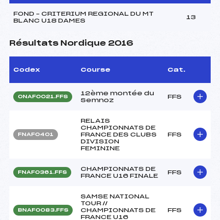
FOND – CRITERIUM REGIONAL DU MT
13
BLANC U18 DAMES
Résultats Nordique 2016
Codex
Course
Cat.
12ème montée du
FFS
ONAF0021.FFS
Semnoz
RELAIS
CHAMPIONNATS DE
FRANCE DES CLUBS
FFS
FNAF0401
DIVISION
FEMININE
CHAMPIONNATS DE
FFS
FNAF0361.FFS
FRANCE U16 FINALE
SAMSE NATIONAL
TOUR //
CHAMPIONNATS DE
FFS
BNAF0083.FFS
FRANCE U16