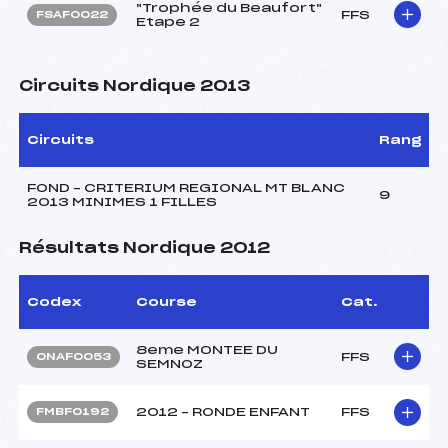
"Trophée du Beaufort"
FFS
FSAF0022
Etape 2
Circuits Nordique 2013
Circuits
Rang
FOND – CRITERIUM REGIONAL MT BLANC
9
2013 MINIMES 1 FILLES
Résultats Nordique 2012
Codex
Course
Cat.
8eme MONTEE DU
FFS
ONAF0053
SEMNOZ
2012 – RONDE ENFANT
FFS
FMBF0192