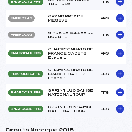
FFS
BNAF0071.FFS
TOUR U16
GRAND PRIX DE
FFS
FMBF0143
MEGEVE
GP DE LA VALLEE DU
FFS
FMBF0053
BOUCHET
CHAMPIONNATS DE
FRANCE CADETS
FFS
FNAF0042.FFS
Etape 1
CHAMPIONNATS DE
FRANCE CADETS
FFS
FNAF0041.FFS
Etape 1
SPRINT U16 SAMSE
FFS
BNAF0033.FFS
NATIONAL TOUR
SPRINT U16 SAMSE
FFS
BNAF0032.FFS
NATIONAL TOUR
Circuits Nordique 2015