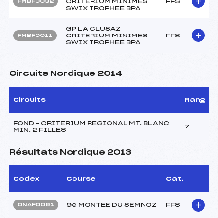
CRITERIUM MINIMES
FFS
FMBF0032
SWIX TROPHEE BPA
GP LA CLUSAZ
CRITERIUM MINIMES
FFS
FMBF0011
SWIX TROPHEE BPA
Circuits Nordique 2014
Circuits
Rang
FOND – CRITERIUM REGIONAL MT. BLANC
7
MIN. 2 FILLES
Résultats Nordique 2013
Codex
Course
Cat.
9e MONTEE DU SEMNOZ
FFS
ONAF0061