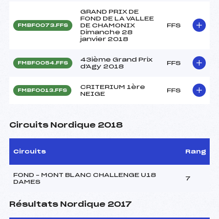
GRAND PRIX DE
FOND DE LA VALLEE
DE CHAMONIX
FFS
FMBF0073.FFS
Dimanche 28
janvier 2018
43ième Grand Prix
FFS
FMBF0054.FFS
d'Agy 2018
CRITERIUM 1ère
FFS
FMBF0013.FFS
NEIGE
Circuits Nordique 2018
Circuits
Rang
FOND – MONT BLANC CHALLENGE U18
7
DAMES
Résultats Nordique 2017