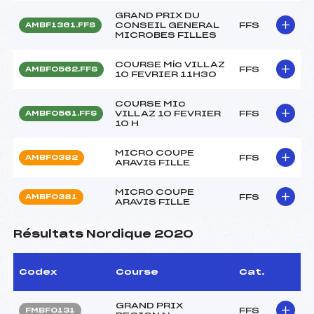
GRAND PRIX DU
CONSEIL GENERAL
FFS
AMBF1361.FFS
MICROBES FILLES
COURSE Mic VILLAZ
FFS
AMBF0562.FFS
10 FEVRIER 11H30
COURSE MIc
VILLAZ 10 FEVRIER
FFS
AMBF0561.FFS
10 H
MICRO COUPE
FFS
AMBF0382
ARAVIS FILLE
MICRO COUPE
FFS
AMBF0381
ARAVIS FILLE
Résultats Nordique 2020
Codex
Course
Cat.
GRAND PRIX
FFS
FMBF0131