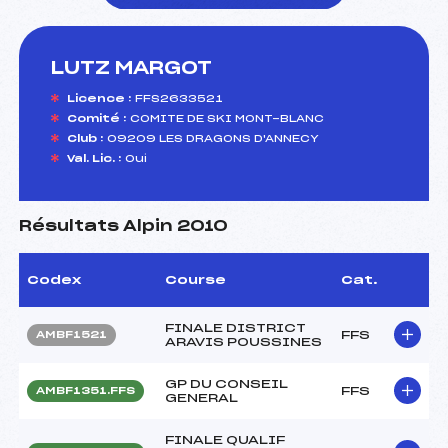
LUTZ MARGOT
foi(s) le ski
Licence :
FFS2633521
Comité :
COMITE DE SKI MONT-BLANC
Club :
09209 LES DRAGONS D'ANNECY
Val. Lic. :
Oui
Résultats Alpin 2010
Codex
Course
Cat.
FINALE DISTRICT
FFS
AMBF1521
ARAVIS POUSSINES
GP DU CONSEIL
FFS
AMBF1351.FFS
GENERAL
FINALE QUALIF