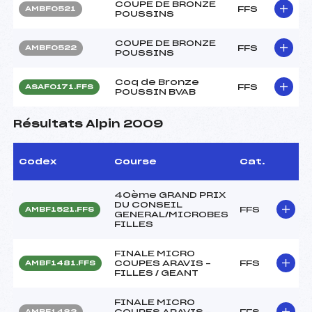
COUPE DE BRONZE
FFS
AMBF0521
POUSSINS
COUPE DE BRONZE
FFS
AMBF0522
POUSSINS
Coq de Bronze
FFS
ASAF0171.FFS
POUSSIN BVAB
Résultats Alpin 2009
Codex
Course
Cat.
40ème GRAND PRIX
DU CONSEIL
FFS
AMBF1521.FFS
GENERAL/MICROBES
FILLES
FINALE MICRO
COUPES ARAVIS –
FFS
AMBF1481.FFS
FILLES / GEANT
FINALE MICRO
COUPES ARAVIS –
FFS
AMBF1482