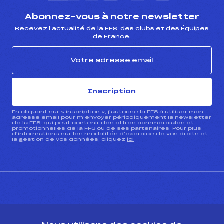
Abonnez-vous à notre newsletter
Recevez l’actualité de la FFS, des clubs et des Équipes
de France.
Inscription
En cliquant sur « inscription », j’autorise la FFS à utiliser mon
adresse email pour m’envoyer périodiquement la newsletter
de la FFS, qui peut contenir des offres commerciales et
promotionnelles de la FFS ou de ses partenaires. Pour plus
d’informations sur les modalités d’exercice de vos droits et
la gestion de vos données, cliquez
ici
CONTACT