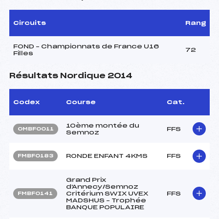
Circuits
Rang
FOND – Championnats de France U16
72
Filles
Résultats Nordique 2014
Codex
Course
Cat.
10ème montée du
FFS
OMBF0011
Semnoz
RONDE ENFANT 4KMS
FFS
FMBF0183
Grand Prix
d'Annecy/Semnoz
Critérium SWIX UVEX
FFS
FMBF0141
MADSHUS – Trophée
BANQUE POPULAIRE