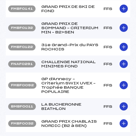
GRAND PRIX DE SKI DE
FFS
FMBF0141
FOND
GRAND PRIX DE
SOMMAND – CRITERIUM
FFS
FMBF0132
MIN – B2>SEN
31e Grand-Prix du PAYS
FFS
FMBF0122
ROCHOIS
CHALLENGE NATIONAL
FFS
FNAF0291
MINIMES FOND
GP d'Annecy –
Criterium SWIX UVEX –
FFS
FMBF0092
Trophée BANQUE
POPULAIRE
LA BUCHERONNE
FFS
BMBF0011
BIATHLON
GRAND PRIX CHABLAIS
FFS
FMBF0032
NORDIC (B2 à SEN)