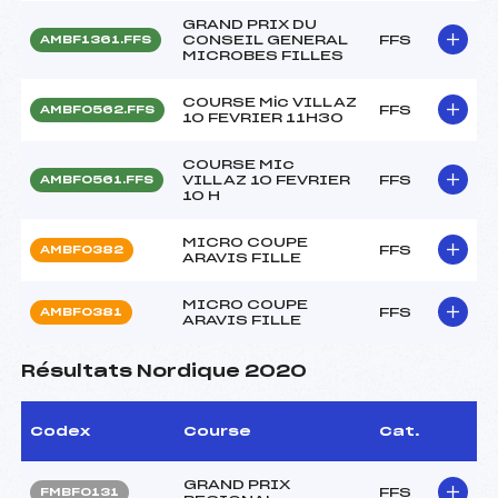
GRAND PRIX DU
CONSEIL GENERAL
FFS
AMBF1361.FFS
MICROBES FILLES
COURSE Mic VILLAZ
FFS
AMBF0562.FFS
10 FEVRIER 11H30
COURSE MIc
VILLAZ 10 FEVRIER
FFS
AMBF0561.FFS
10 H
MICRO COUPE
FFS
AMBF0382
ARAVIS FILLE
MICRO COUPE
FFS
AMBF0381
ARAVIS FILLE
Résultats Nordique 2020
Codex
Course
Cat.
GRAND PRIX
FFS
FMBF0131