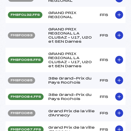
REGIONAL
GRAND PRIX
FFS
FMBF0132.FFS
REGIONAL
GRAND PRIX
REGIONAL LA
FFS
FMBF0093
CLUSAZ – U17, U20
et SEN Dames
GRAND PRIX
REGIONAL LA
FFS
FMBF0095.FFS
CLUSAZ – U17, U20
et SEN Dames
38e Grand-Prix du
FFS
FMBF0085
Pays Rochois
38e Grand-Prix du
FFS
FMBF0084.FFS
Pays Rochois
Grand Prix de la Ville
FFS
FMBF0066
d'Annecy
Grand Prix de la Ville
FFS
FMBF0067.FFS