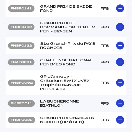
GRAND PRIX DE SKI DE
FFS
FMBF0141
FOND
GRAND PRIX DE
SOMMAND – CRITERIUM
FFS
FMBF0132
MIN – B2>SEN
31e Grand-Prix du PAYS
FFS
FMBF0122
ROCHOIS
CHALLENGE NATIONAL
FFS
FNAF0291
MINIMES FOND
GP d'Annecy –
Criterium SWIX UVEX –
FFS
FMBF0092
Trophée BANQUE
POPULAIRE
LA BUCHERONNE
FFS
BMBF0011
BIATHLON
GRAND PRIX CHABLAIS
FFS
FMBF0032
NORDIC (B2 à SEN)