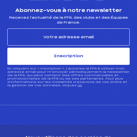
Abonnez-vous à notre newsletter
Recevez l’actualité de la FFS, des clubs et des Équipes
de France.
Inscription
En cliquant sur « inscription », j’autorise la FFS à utiliser mon
adresse email pour m’envoyer périodiquement la newsletter
de la FFS, qui peut contenir des offres commerciales et
promotionnelles de la FFS ou de ses partenaires. Pour plus
d’informations sur les modalités d’exercice de vos droits et
la gestion de vos données, cliquez
ici
CONTACT