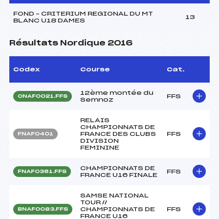
FOND – CRITERIUM REGIONAL DU MT
13
BLANC U18 DAMES
Résultats Nordique 2016
Codex
Course
Cat.
12ème montée du
FFS
ONAF0021.FFS
Semnoz
RELAIS
CHAMPIONNATS DE
FRANCE DES CLUBS
FFS
FNAF0401
DIVISION
FEMININE
CHAMPIONNATS DE
FFS
FNAF0361.FFS
FRANCE U16 FINALE
SAMSE NATIONAL
TOUR //
CHAMPIONNATS DE
FFS
BNAF0083.FFS
FRANCE U16