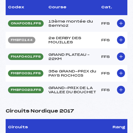
Codex
Course
Cat.
13ème montée du
FFS
ONAF0051.FFS
Semnoz
2e DERBY DES
FFS
FMBF0144
MOUILLES
GRAND PLATEAU –
FFS
FNAF0401.FFS
22KM
35e GRAND-PRIX du
FFS
FMBF0031.FFS
PAYS ROCHOIS
GRAND-PRIX DE LA
FFS
FMBF0023.FFS
VALLEE DU BOUCHET
Circuits Nordique 2017
Circuits
Rang