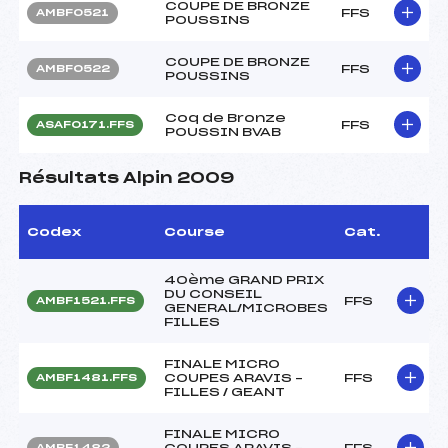
COUPE DE BRONZE
FFS
AMBF0521
POUSSINS
COUPE DE BRONZE
FFS
AMBF0522
POUSSINS
Coq de Bronze
FFS
ASAF0171.FFS
POUSSIN BVAB
Résultats Alpin 2009
Codex
Course
Cat.
40ème GRAND PRIX
DU CONSEIL
FFS
AMBF1521.FFS
GENERAL/MICROBES
FILLES
FINALE MICRO
COUPES ARAVIS –
FFS
AMBF1481.FFS
FILLES / GEANT
FINALE MICRO
COUPES ARAVIS –
FFS
AMBF1482