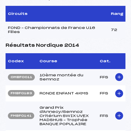
Circuits
Rang
FOND – Championnats de France U16
72
Filles
Résultats Nordique 2014
Codex
Course
Cat.
10ème montée du
FFS
OMBF0011
Semnoz
RONDE ENFANT 4KMS
FFS
FMBF0183
Grand Prix
d'Annecy/Semnoz
Critérium SWIX UVEX
FFS
FMBF0141
MADSHUS – Trophée
BANQUE POPULAIRE