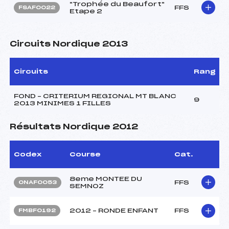
"Trophée du Beaufort"
FFS
FSAF0022
Etape 2
Circuits Nordique 2013
Circuits
Rang
FOND – CRITERIUM REGIONAL MT BLANC
9
2013 MINIMES 1 FILLES
Résultats Nordique 2012
Codex
Course
Cat.
8eme MONTEE DU
FFS
ONAF0053
SEMNOZ
2012 – RONDE ENFANT
FFS
FMBF0192