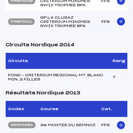
CRITERIUM MINIMES
FFS
FMBF0032
SWIX TROPHEE BPA
GP LA CLUSAZ
CRITERIUM MINIMES
FFS
FMBF0011
SWIX TROPHEE BPA
Circuits Nordique 2014
Circuits
Rang
FOND – CRITERIUM REGIONAL MT. BLANC
7
MIN. 2 FILLES
Résultats Nordique 2013
Codex
Course
Cat.
9e MONTEE DU SEMNOZ
FFS
ONAF0061