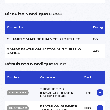
Circuits Nordique 2016
Circuits
Rang
CHAMPIONNAT DE FRANCE U16 FILLES
55
SAMSE BIATHLON NATIONAL TOUR U16
40
DAMES
Résultats Nordique 2015
Codex
Course
Cat.
TROPHEE DU
BEAUFORT ETAPE
FFS
OSAF0011
N°1 SKI ROUE
BIATHLON SUMMER
FFS
BNAF0142
TOUR FFS U16