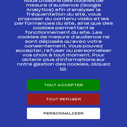
Nous utilisons des cookies de
ESPACE PRESSE
mesure d’audience (Google
Analytics) afin d’analyser la
fréquentation du site, vous
Ressources
proposer du contenu vidéo et les
performances du site, ainsi que des
Pass’Neige
cookies permettant le
Projet sportif fédéral
fonctionnement du site. Les
cookies de mesure d’audience ne
Projet de performance fédéral
sont déposés qu’avec votre
Antidopage
consentement. Vous pouvez
Pôle Développement, Formation, Suivi
accepter, refuser ou personnaliser
Scientifique
vos choix à tout moment. Pour
Listes ministérielles
obtenir plus d'informations sur
notre gestion des cookies, cliquez
Pôle vie de l’athlète
ici
.
Enseignement professionnel
Informatique et chronométrage
Circuits
TOUT ACCEPTER
Carrières
Développement des habiletés mentales
TOUT REFUSER
PERSONNALISER
© 2026 Fédération Française de Ski
Mentions légales
Politique de
confidentialité
Cookies