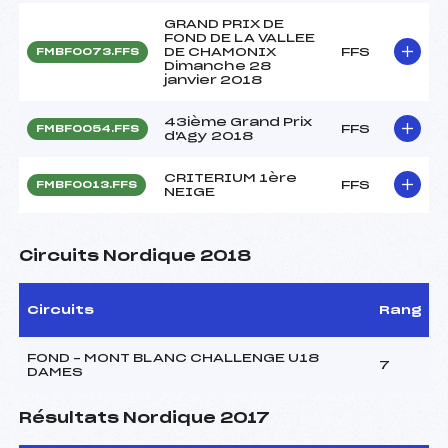
GRAND PRIX DE
FOND DE LA VALLEE
DE CHAMONIX
FFS
FMBF0073.FFS
Dimanche 28
janvier 2018
43ième Grand Prix
FFS
FMBF0054.FFS
d'Agy 2018
CRITERIUM 1ère
FFS
FMBF0013.FFS
NEIGE
Circuits Nordique 2018
Circuits
Rang
FOND – MONT BLANC CHALLENGE U18
7
DAMES
Résultats Nordique 2017