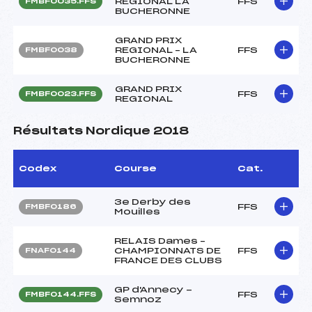
REGIONAL LA
FFS
FMBF0035.FFS
BUCHERONNE
GRAND PRIX
REGIONAL – LA
FFS
FMBF0038
BUCHERONNE
GRAND PRIX
FFS
FMBF0023.FFS
REGIONAL
Résultats Nordique 2018
Codex
Course
Cat.
3e Derby des
FFS
FMBF0186
Mouilles
RELAIS Dames –
CHAMPIONNATS DE
FFS
FNAF0144
FRANCE DES CLUBS
GP d'Annecy -
FFS
FMBF0144.FFS
Semnoz