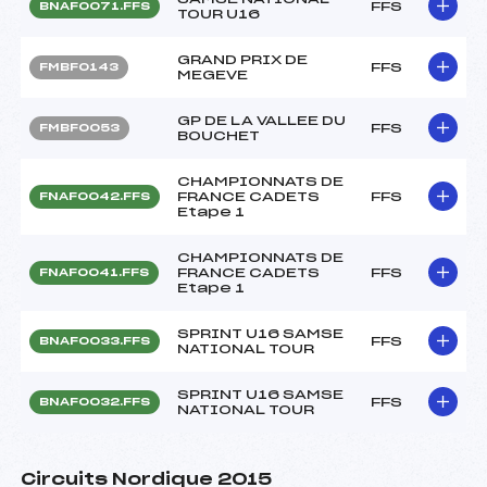
FFS
BNAF0071.FFS
TOUR U16
GRAND PRIX DE
FFS
FMBF0143
MEGEVE
GP DE LA VALLEE DU
FFS
FMBF0053
BOUCHET
CHAMPIONNATS DE
FRANCE CADETS
FFS
FNAF0042.FFS
Etape 1
CHAMPIONNATS DE
FRANCE CADETS
FFS
FNAF0041.FFS
Etape 1
SPRINT U16 SAMSE
FFS
BNAF0033.FFS
NATIONAL TOUR
SPRINT U16 SAMSE
FFS
BNAF0032.FFS
NATIONAL TOUR
Circuits Nordique 2015