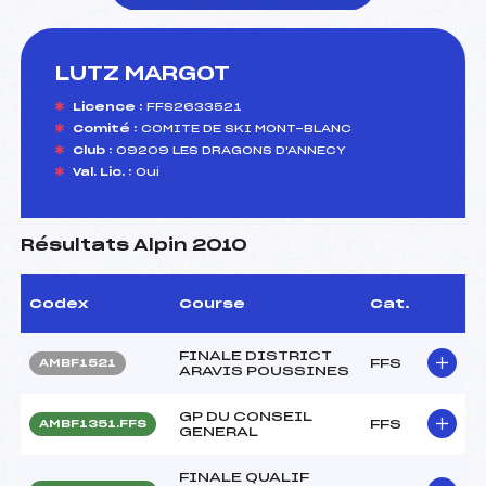
LUTZ MARGOT
foi(s) le ski
Licence :
FFS2633521
Comité :
COMITE DE SKI MONT-BLANC
Club :
09209 LES DRAGONS D'ANNECY
Val. Lic. :
Oui
Résultats Alpin 2010
Codex
Course
Cat.
FINALE DISTRICT
FFS
AMBF1521
ARAVIS POUSSINES
GP DU CONSEIL
FFS
AMBF1351.FFS
GENERAL
FINALE QUALIF