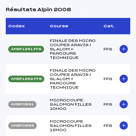
Résultats Alpin 2008
Codex
Course
Cat.
FINALE DES MICRO
COUPES ARAVIS /
SLALOM +
FFS
AMBF1291.FFS
PARCOURS
TECHNIQUE
FINALE DES MICRO
COUPES ARAVIS /
SLALOM +
FFS
AMBF1292.FFS
PARCOURS
TECHNIQUE
MICROCOUPE
SALOMON FILLES
FFS
AMBF0991
10H00
MICROCOUPE
SALOMON FILLES
FFS
AMBF0992
12H00