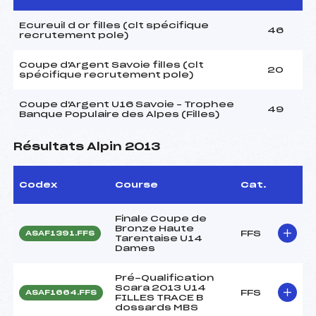
Ecureuil d or filles (clt spécifique
46
recrutement pole)
Coupe d'Argent Savoie filles (clt
20
spécifique recrutement pole)
Coupe d'Argent U16 Savoie – Trophee
49
Banque Populaire des Alpes (Filles)
Résultats Alpin 2013
Codex
Course
Cat.
Finale Coupe de
Bronze Haute
FFS
ASAF1391.FFS
Tarentaise U14
Dames
Pré-Qualification
Scara 2013 U14
FFS
ASAF1664.FFS
FILLES TRACE B
dossards MBS