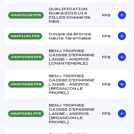
QUALIFICATION
Scara 2013 U14
FFS
ANAF0102.FFS
FILLES Dossards
MBS
Coupe de Bronze
FFS
ASAF1151.FFS
Haute Tarentaise
BEN'J TROPHEE
CAISSE D'EPARGNE
FFS
ANAF0053.FFS
LANGE – ANDROS
(CHANTEMERLE)
BEN'J TROPHEE
CAISSE D'EPARGNE
LANGE – ANDROS
FFS
ANAF0052.FFS
(BRIANCON LE
PROREL)
BEN'J TROPHEE
CAISSE D'EPARGNE
LANGE – ANDROS
FFS
ANAF0051.FFS
(BRIANCON LE
PROREL)