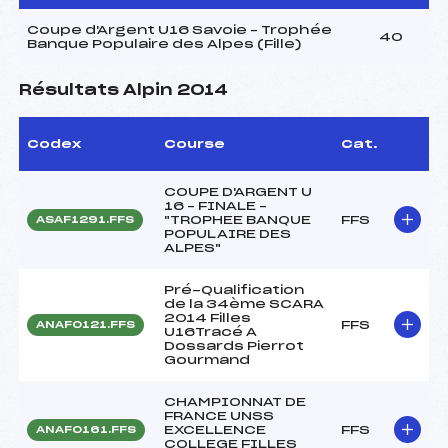
Coupe d'Argent U16 Savoie – Trophée
40
Banque Populaire des Alpes (Fille)
Résultats Alpin 2014
Codex
Course
Cat.
COUPE D'ARGENT U
16 – FINALE –
"TROPHEE BANQUE
FFS
ASAF1291.FFS
POPULAIRE DES
ALPES"
Pré-Qualification
de la 34ème SCARA
2014 Filles
FFS
ANAF0121.FFS
U16Tracé A
Dossards Pierrot
Gourmand
CHAMPIONNAT DE
FRANCE UNSS
EXCELLENCE
FFS
ANAF0161.FFS
COLLEGE FILLES