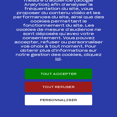
mesure d’audience (Google
Analytics) afin d’analyser la
SAINTE FOY
fréquentation du site, vous
TARENTAISE 2007
proposer du contenu vidéo et les
FFS
ASAF0721
MICROPOUSS
performances du site, ainsi que des
PARCOURS VARIE
cookies permettant le
fonctionnement du site. Les
cookies de mesure d’audience ne
Résultats Freestyle 2013
sont déposés qu’avec votre
consentement. Vous pouvez
accepter, refuser ou personnaliser
Codex
Course
Cat.
vos choix à tout moment. Pour
obtenir plus d'informations sur
notre gestion des cookies, cliquez
Gavaggio Monster
ici
.
Cross Grand Prix de
FFS
RNAF0161
France LES ARCS
TOUT ACCEPTER
Résultats Freestyle 2012
TOUT REFUSER
Codex
Course
Cat.
PERSONNALISER
Critérium Jeunes
de Ski Cross BEN F
Gavaggio Monster
FFS
RSAF0051.FFS
Cross LES ARCS