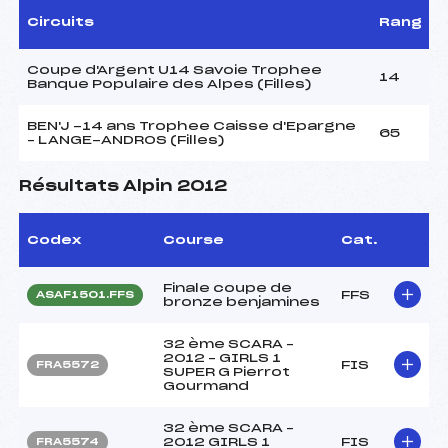
Circuits
Rang
Coupe d'Argent U14 Savoie Trophee
14
Banque Populaire des Alpes (Filles)
BEN'J -14 ans Trophee Caisse d'Epargne
65
– LANGE-ANDROS (Filles)
Résultats Alpin 2012
Codex
Course
Cat.
Finale coupe de
FFS
ASAF1501.FFS
bronze benjamines
32 ème SCARA –
2012 – GIRLS 1
FIS
FRA5572
SUPER G Pierrot
Gourmand
32 ème SCARA –
2012 GIRLS 1
FIS
FRA5574