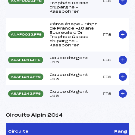
FFS
ANAF0032.FFS
Trophée Caisse
d'Epargne –
Kassbohrer
2ème étape – Chpt
de France -16 ans
Ecureuils d'Or
FFS
ANAF0033.FFS
Trophée Caisse
d'Epargne –
Kassbohrer
Coupe d'Argent
FFS
ASAF1241.FFS
U16
Coupe d'Argent
FFS
ASAF1242.FFS
U16
Coupe d'Argent
FFS
ASAF1243.FFS
U16
Circuits Alpin 2014
Circuits
Rang