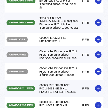
Bronze POU Hte
FFS
ASAF0943.FFS
Tarentaise Course
2
SAINTE FOY
TARENTAISE Coq de
FFS
ASAF0941.FFS
Bronze POU Hte
Tarentaise Course1
COUPE CARRE
FFS
ASAF1021
NEIGE POU
Coq de Bronze POU
Hte Tarentaise
FFS
ASAF0452
2ème course Filles
Coq de Bronze POU
Hte Tarentaise
FFS
ASAF0451
1ère course Filles
COQ DE BRONZE
POUSSINES / 1
FFS
ASAF0201.FFS
HAUTE TARENTAISE
COQ DE BRONZE
POUSSINES / 2
FFS
ASAF0202.FFS