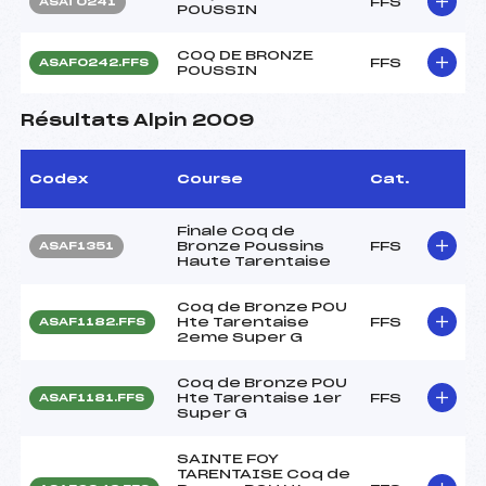
FFS
ASAT0241
POUSSIN
COQ DE BRONZE
FFS
ASAF0242.FFS
POUSSIN
Résultats Alpin 2009
Codex
Course
Cat.
Finale Coq de
Bronze Poussins
FFS
ASAF1351
Haute Tarentaise
Coq de Bronze POU
Hte Tarentaise
FFS
ASAF1182.FFS
2eme Super G
Coq de Bronze POU
Hte Tarentaise 1er
FFS
ASAF1181.FFS
Super G
SAINTE FOY
TARENTAISE Coq de