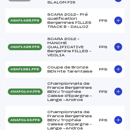
SLALOM FIS
SCARA 2012- Pré
qualification
FFS
ASAF1425.FFS
Benjamines FILLES
TRACE B – DALLOZ
SCARA 2012 –
MANCHE
QUALIFICATIVE
FFS
ASAF1426.FFS
Benjamins FILLES –
VEOLIA
Coupe de Bronze
FFS
ASAF1281.FFS
BEN Hte Tarentaise
Championnats de
France Benjamines
BEN'J Trophée
FFS
ANAF0144.FFS
Caisse d'Epargne –
Lange -Andros
Championnats de
France Benjamines
BEN'J Trophée
FFS
ANAF0143.FFS
Caisse d'Epargne –
Lange -Andros