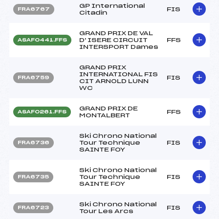
GP International
FIS
FRA6767
Citadin
GRAND PRIX DE VAL
D' ISERE CIRCUIT
FFS
ASAF0441.FFS
INTERSPORT Dames
GRAND PRIX
INTERNATIONAL FIS
FIS
FRA6759
CIT ARNOLD LUNN
WC
GRAND PRIX DE
FFS
ASAF0261.FFS
MONTALBERT
Ski Chrono National
Tour Technique
FIS
FRA6736
SAINTE FOY
Ski Chrono National
Tour Technique
FIS
FRA6735
SAINTE FOY
Ski Chrono National
FIS
FRA6723
Tour Les Arcs