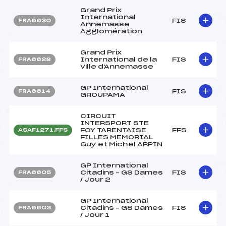
Grand Prix
International
FIS
FRA6630
Annemasse
Agglomération
Grand Prix
International de la
FIS
FRA6628
Ville d'Annemasse
GP International
FIS
FRA6614
GROUPAMA
CIRCUIT
INTERSPORT STE
FOY TARENTAISE
FFS
ASAF1271.FFS
FILLES MEMORIAL
Guy et Michel ARPIN
GP International
Citadins – GS Dames
FIS
FRA6605
/ Jour 2
GP International
Citadins – GS Dames
FIS
FRA6603
/ Jour 1