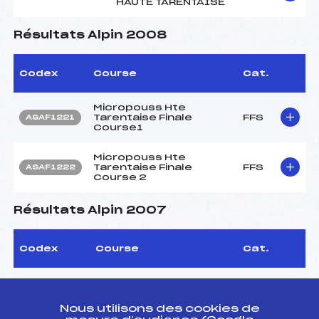
HAUTE TARENTAISE
Résultats Alpin 2008
Codex
Course
Cat.
Micropouss Hte
Tarentaise Finale
FFS
ASAF1221
Course1
Micropouss Hte
Tarentaise Finale
FFS
ASAF1222
Course 2
Résultats Alpin 2007
Codex
Course
Cat.
SAINTE FOY
TARENTAISE 2007
FFS
ASAF0722
MICROPOUSS
Nous utilisons des cookies de
PARCOURS VARIE