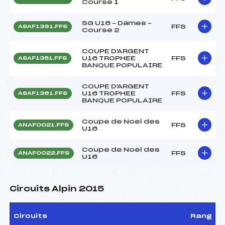
Course 1
SG U16 – Dames –
FFS
ASAF1391.FFS
Course 2
COUPE D'ARGENT
U16 TROPHEE
FFS
ASAF1351.FFS
BANQUE POPULAIRE
COUPE D'ARGENT
U16 TROPHEE
FFS
ASAF1361.FFS
BANQUE POPULAIRE
Coupe de Noel des
FFS
ANAF0021.FFS
U16
Coupe de Noel des
FFS
ANAF0022.FFS
U16
Circuits Alpin 2015
Circuits
Rang