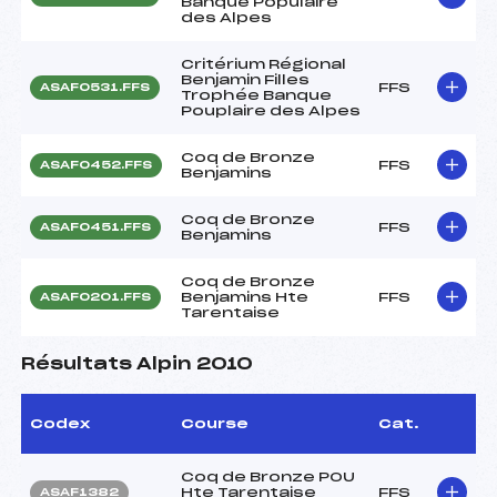
Banque Populaire
des Alpes
Critérium Régional
Benjamin Filles
FFS
ASAF0531.FFS
Trophée Banque
Pouplaire des Alpes
Coq de Bronze
FFS
ASAF0452.FFS
Benjamins
Coq de Bronze
FFS
ASAF0451.FFS
Benjamins
Coq de Bronze
Benjamins Hte
FFS
ASAF0201.FFS
Tarentaise
Résultats Alpin 2010
Codex
Course
Cat.
Coq de Bronze POU
Hte Tarentaise
FFS
ASAF1382