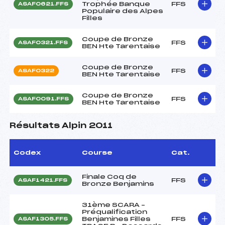
Trophée Banque
FFS
ASAF0621.FFS
Populaire des Alpes
Filles
Coupe de Bronze
FFS
ASAF0321.FFS
BEN Hte Tarentaise
Coupe de Bronze
FFS
ASAF0322
BEN Hte Tarentaise
Coupe de Bronze
FFS
ASAF0091.FFS
BEN Hte Tarentaise
Résultats Alpin 2011
Codex
Course
Cat.
Finale Coq de
FFS
ASAF1421.FFS
Bronze Benjamins
31ème SCARA –
Préqualification
Benjamines Filles
FFS
ASAF1305.FFS