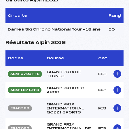
Circuits Alpin 2017
Circuits
Rang
Dames Ski Chrono National Tour -18 ans
50
Résultats Alpin 2016
Codex
Course
Cat.
GRAND PRIX DE
FFS
ASAF0791.FFS
TIGNES
GRAND PRIX DES
FFS
ASAF1071.FFS
ARCS
GRAND PRIX
INTERNATIONAL
FIS
FRA6789
GOZZI SPORTS
GRAND PRIX
INTERNATIONAL DE
FIS
FRA7085