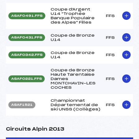
Coupe d'Argent
U14 "Trophée
FFS
ASAF0491.FFS
Banque Populaire
des Alpes" Filles
Coupe de Bronze
FFS
ASAF0431.FFS
U14
Coupe de Bronze
FFS
ASAF0342.FFS
U14
Coupe de Bronze
Haute Tarentaise
Dames
FFS
ASAF0221.FFS
MONTCHAVIN-LES
COCHES
Championnat
Départemental de
FFS
ASAF1521
ski UNSS (Collèges)
Circuits Alpin 2013