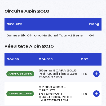
Circuits Alpin 2016
Circuits
Rang
Dames Ski Chrono National Tour -18 ans
64
Résultats Alpin 2015
Codex
Course
Cat.
35ème SCARA 2015
Pré-Qualif Filles U16
FFS
ANAF0152.FFS
Tracé B MBS
GP DES ARCS –
CIRCUIT
INTERSPORT –
FFS
ASAF1201.FFS
QUALIF COUPE DE
LA FEDERATION