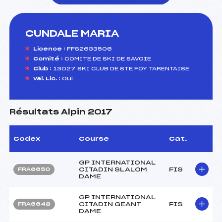
CUNDALE MARIA
foi(s) le ski
Licence :
FFS2633506
Comité :
COMITE DE SKI DE SAVOIE
Club :
13027 SKI CLUB DE STE FOY TARENTAISE
Val. Lic. :
Oui
Résultats Alpin 2017
Codex
Course
Cat.
GP INTERNATIONAL
CITADIN SLALOM
FIS
FRA6650
DAME
GP INTERNATIONAL
CITADIN GEANT
FIS
FRA6648
DAME