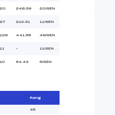
20
248.39
20/SEN
27
212.31
11/SEN
129
441.56
49/SEN
11
–
11/SEN
10
54.43
5/SEN
Rang
45