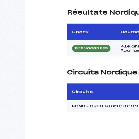
Résultats Nordiq
Codex
Cours
41e Gr
FMBM0085.FFS
Rochoi
Circuits Nordiqu
Circuits
FOND – CRITERIUM DU CO