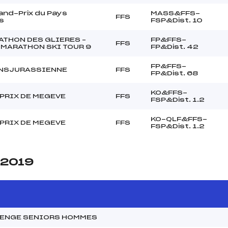
and-Prix du Pays
MASS&FFS-
FFS
s
FSP&Dist. 10
ATHON DES GLIERES –
FP&FFS-
FFS
 MARATHON SKI TOUR 9
FP&Dist. 42
FP&FFS-
ANSJURASSIENNE
FFS
FP&Dist. 68
KO&FFS-
PRIX DE MEGEVE
FFS
FSP&Dist. 1.2
KO-QLF&FFS-
PRIX DE MEGEVE
FFS
FSP&Dist. 1.2
 2019
LENGE SENIORS HOMMES