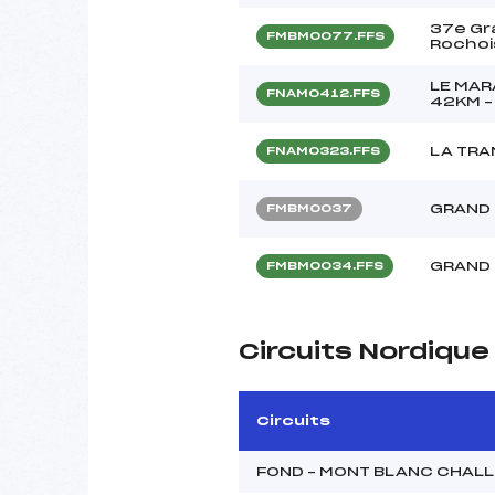
37e Gr
FMBM0077.FFS
Rochoi
LE MAR
FNAM0412.FFS
42KM –
LA TR
FNAM0323.FFS
GRAND 
FMBM0037
GRAND 
FMBM0034.FFS
Circuits Nordique
Circuits
FOND – MONT BLANC CHAL