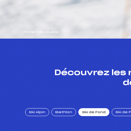
Fiche individuelle
Découvrez les 
d
Ski Alpin
Biathlon
Ski de Fond
Ski de 