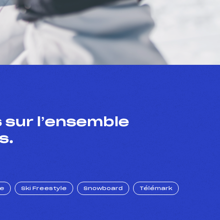
 sur l’ensemble
s.
ue
Ski Freestyle
Snowboard
Télémark