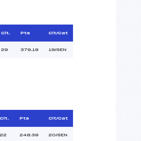
Clt.
Pts
Clt/Cat
29
379.19
19/SEN
Clt.
Pts
Clt/Cat
22
248.39
20/SEN