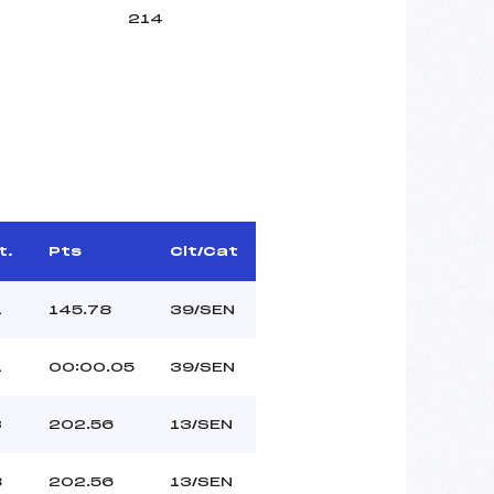
214
t.
Pts
Clt/Cat
1
145.78
39/SEN
1
00:00.05
39/SEN
3
202.56
13/SEN
8
202.56
13/SEN