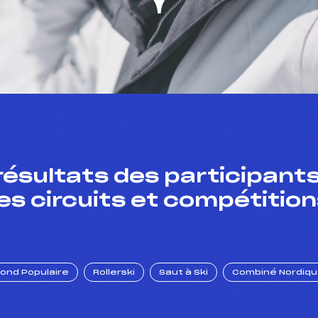
résultats des participants
es circuits et compétition
Fond Populaire
Rollerski
Saut à Ski
Combiné Nordiq