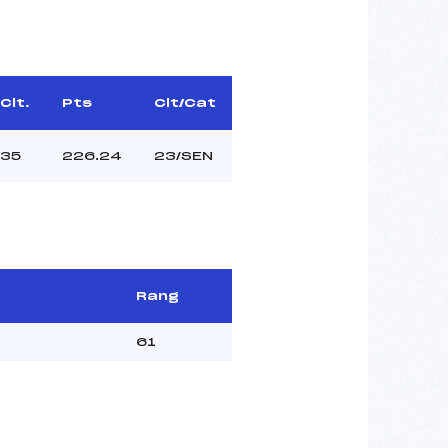
Clt.
Pts
Clt/Cat
35
226.24
23/SEN
Rang
61