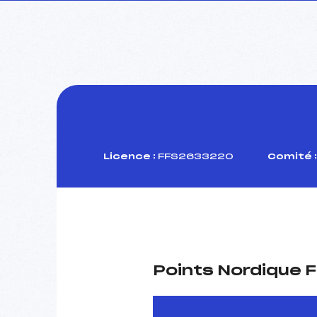
Licence :
FFS2633220
Comité :
Points Nordique F