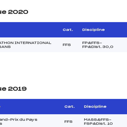
ue 2020
Cat.
Discipline
ATHON INTERNATIONAL
FP&FFS-
FFS
SANS
FP&Dist. 30,0
ue 2019
e
Cat.
Discipline
and-Prix du Pays
MASS&FFS-
FFS
s
FSP&Dist. 10