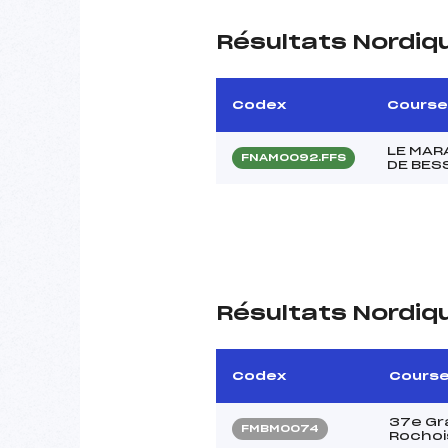
Résultats Nordiq
Codex
Course
LE MAR
FNAM0092.FFS
DE BES
Résultats Nordiq
Codex
Cours
37e Gr
FMBM0074
Rochoi