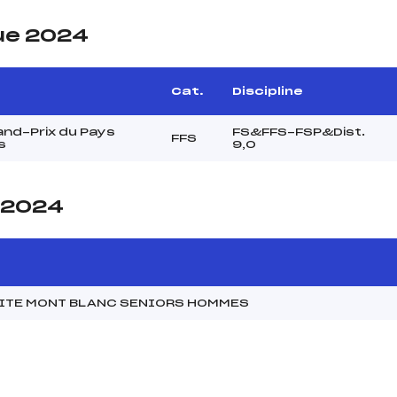
ue 2024
e
Cat.
Discipline
and-Prix du Pays
FS&FFS-FSP&Dist.
FFS
s
9,0
e 2024
MITE MONT BLANC SENIORS HOMMES