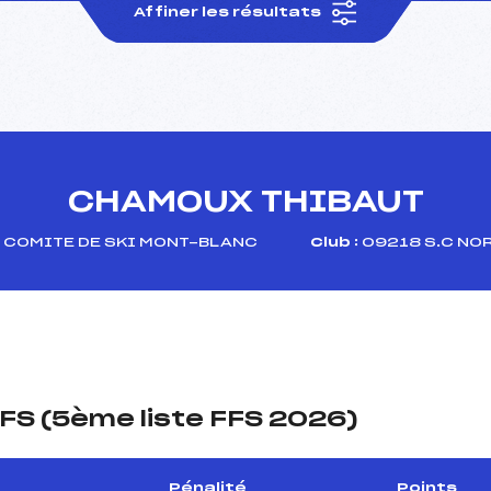
Affiner les résultats
CHAMOUX THIBAUT
COMITE DE SKI MONT-BLANC
Club :
09218 S.C NO
FS (5ème liste FFS 2026)
Pénalité
Points