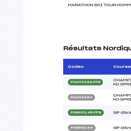
MARATHON SKI TOUR HOMM
Résultats Nordiq
Codex
Course
CHAMPI
FNAM0153.FFS
KO SPR
CHAMPI
FNAM0154
KO SPR
GP d'A
FMBM0146.FFS
GP d'A
FMBM0144