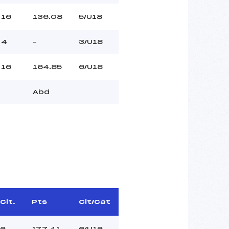
16
136.08
5/U18
4
–
3/U18
16
164.85
6/U18
Abd
Clt.
Pts
Clt/Cat
6
177.41
6/U16