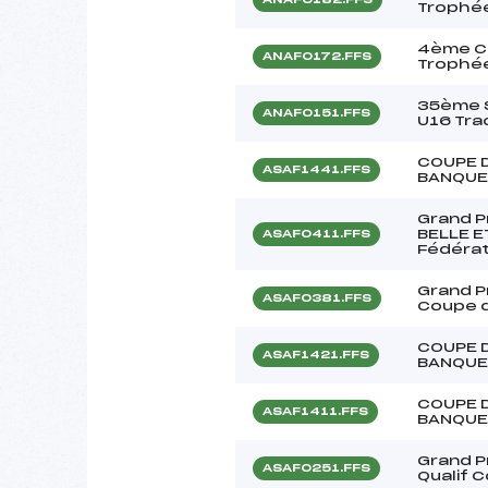
Trophé
4ème Co
ANAF0172.FFS
Trophée
35ème S
ANAF0151.FFS
U16 Tra
COUPE 
ASAF1441.FFS
BANQUE
Grand P
BELLE E
ASAF0411.FFS
Fédérat
Grand P
ASAF0381.FFS
Coupe d
COUPE 
ASAF1421.FFS
BANQUE
COUPE 
ASAF1411.FFS
BANQUE
Grand P
ASAF0251.FFS
Qualif 