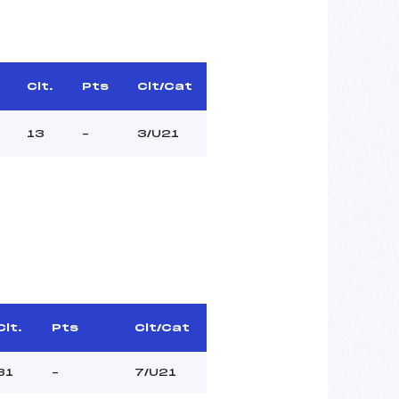
Clt.
Pts
Clt/Cat
13
–
3/U21
Clt.
Pts
Clt/Cat
31
–
7/U21