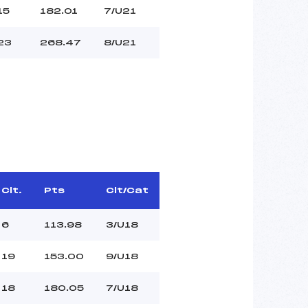
15
182.01
7/U21
23
268.47
8/U21
Clt.
Pts
Clt/Cat
6
113.98
3/U18
19
153.00
9/U18
18
180.05
7/U18