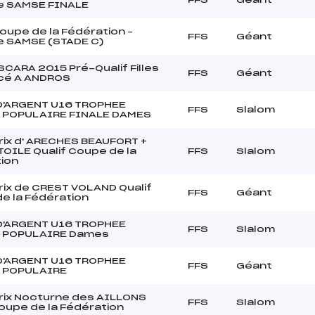
e SAMSE FINALE
upe de la Fédération –
FFS
Géant
 SAMSE (STADE C)
CARA 2015 Pré-Qualif Filles
FFS
Géant
cé A ANDROS
D'ARGENT U16 TROPHEE
FFS
Slalom
 POPULAIRE FINALE DAMES
rix d' ARECHES BEAUFORT +
TOILE Qualif Coupe de la
FFS
Slalom
ion
rix de CREST VOLAND Qualif
FFS
Géant
e la Fédération
D'ARGENT U16 TROPHEE
FFS
Slalom
 POPULAIRE Dames
D'ARGENT U16 TROPHEE
FFS
Géant
 POPULAIRE
rix Nocturne des AILLONS
FFS
Slalom
Coupe de la Fédération