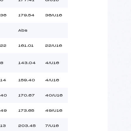
36
179.54
36/U16
Abs
22
161.01
22/U16
8
143.04
4/U16
14
159.40
4/U16
40
170.67
40/U16
49
173.65
49/U16
13
203.45
7/U16