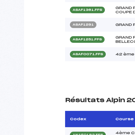
GRAND 
ASAF1361.FFS
COUPE 
GRAND 
ASAF1291
GRAND P
ASAF1251.FFS
BELLEC
42 ème 
ASAF0071.FFS
Résultats Alpin 2
Codex
Course
4ème Co
ANAF0182.FFS