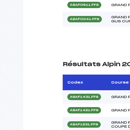
GRAND P
ASAF0911.FFS
GRAND 
ASAF0041.FFS
GUS CU
Résultats Alpin 2
Codex
Course
GRAND P
ASAF1431.FFS
GRAND P
ASAF1421.FFS
GRAND P
ASAF1231.FFS
COUPE 