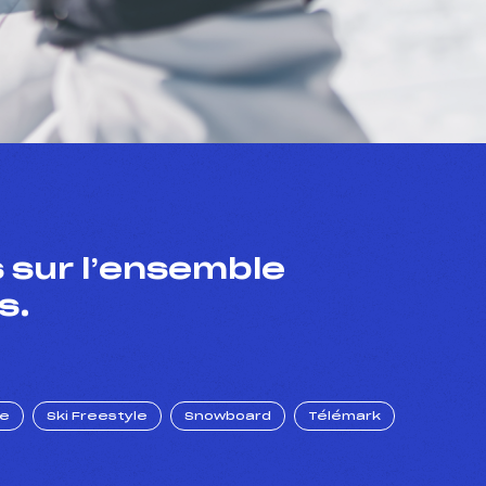
 sur l’ensemble
s.
ue
Ski Freestyle
Snowboard
Télémark