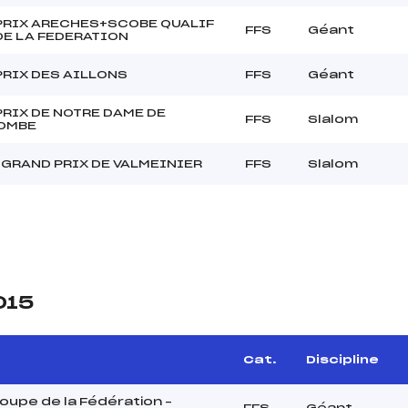
PRIX ARECHES+SCOBE QUALIF
FFS
Géant
DE LA FEDERATION
PRIX DES AILLONS
FFS
Géant
RIX DE NOTRE DAME DE
FFS
Slalom
OMBE
GRAND PRIX DE VALMEINIER
FFS
Slalom
015
Cat.
Discipline
upe de la Fédération –
FFS
Géant