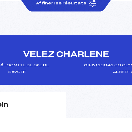
Affiner les résultats
VELEZ CHARLENE
é :
COMITE DE SKI DE
Club :
13041 SC OLY
SAVOIE
ALBERT
pin