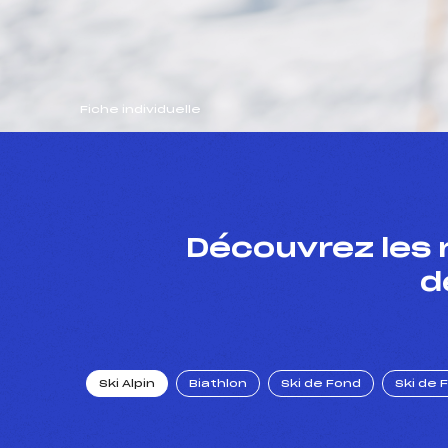
Fiche individuelle
Découvrez les 
d
Ski Alpin
Biathlon
Ski de Fond
Ski de 