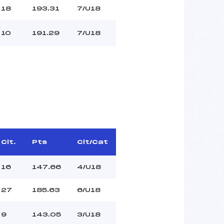
18
193.31
7/U18
10
191.29
7/U18
Clt.
Pts
Clt/Cat
16
147.66
4/U18
27
185.63
6/U18
9
143.05
3/U18