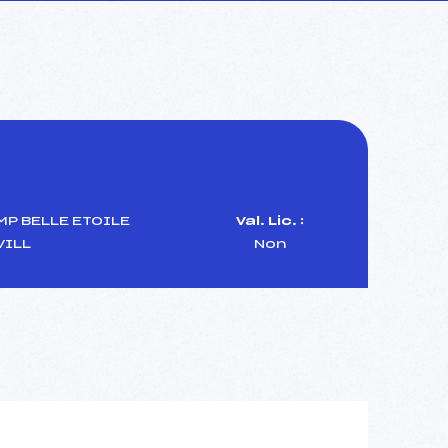
MP BELLE ETOILE
Val. Lic. :
VILL
Non