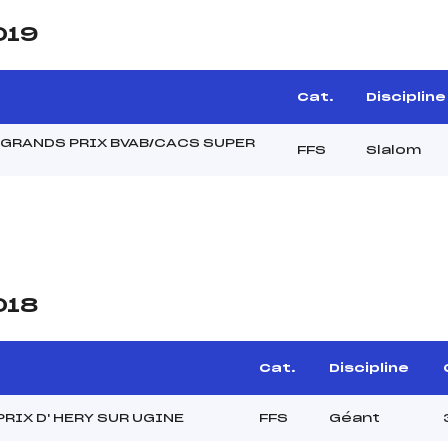
019
Cat.
Discipline
 GRANDS PRIX BVAB/CACS SUPER
FFS
Slalom
018
Cat.
Discipline
RIX D' HERY SUR UGINE
FFS
Géant