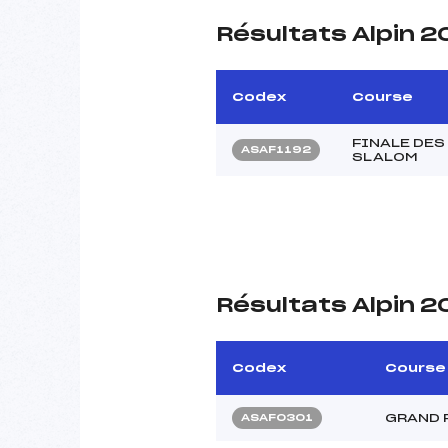
Résultats Alpin 2
Codex
Course
FINALE DES
ASAF1192
SLALOM
Résultats Alpin 2
Codex
Course
GRAND P
ASAF0301