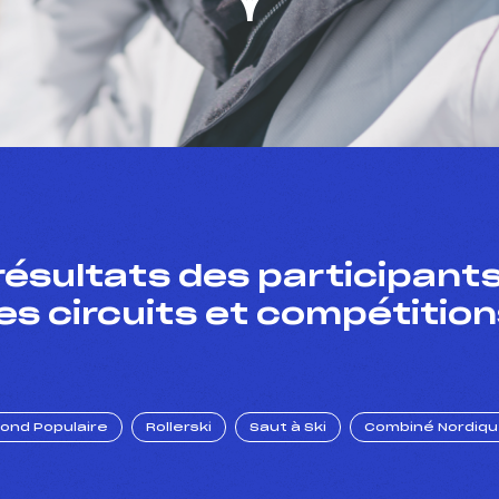
résultats des participants
es circuits et compétition
Fond Populaire
Rollerski
Saut à Ski
Combiné Nordiq