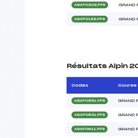
GRAND P
ASAF0302.FFS
GRAND P
ASAF0162.FFS
Résultats Alpin 2
Codex
Course
GRAND 
ASAF0651.FFS
GRAND 
ASAF0631.FFS
GRAND P
ASAF0611.FFS