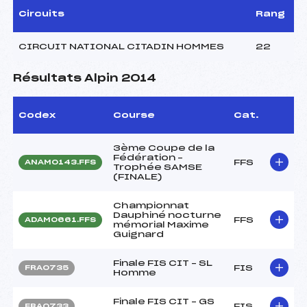
Circuits
Rang
CIRCUIT NATIONAL CITADIN HOMMES
22
Résultats Alpin 2014
Codex
Course
Cat.
3ème Coupe de la
Fédération –
FFS
ANAM0143.FFS
Trophée SAMSE
(FINALE)
Championnat
Dauphiné nocturne
FFS
ADAM0661.FFS
mémorial Maxime
Guignard
Finale FIS CIT – SL
FIS
FRA0735
Homme
Finale FIS CIT – GS
FIS
FRA0733