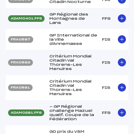
Citadin Nocturne
GP Régional des
Montagnes de
FFS
ADAM0401.FFS
Lans
GP International de
la Ville
FIS
FRA0687
d'Annemasse
Critérium Mondial
Citadin Val
FIS
FRA0682
Thorens-Les
Menuires
Critérium Mondial
Citadin Val
FIS
FRA0681
Thorens-Les
Menuires
— GP Régional
challenge Mazuel
FFS
ADAM0281.FFS
qualif. Coupe de la
Fédération
GD prix du VSM