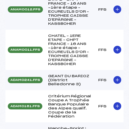
FRANCE – 16 ANS
-1ère étape –
FFS
ANAM0012.FFS
ECUREUILS D'OR –
TROPHEE CAISSE
D'EPÄRGNE –
KASSBOHER
CHATEL – 1ERE
ETAPE – CHPT
FRANCE – 16 ANS
-1ère étape –
FFS
ANAM0011.FFS
ECUREUILS D'OR –
TROPHEE CAISSE
D'EPÄRGNE –
KASSBOHER
GEANT DU BARIOZ
(District
FFS
ADAM0241.FFS
Belledonne 3)
Critérium Régional
Coupe A Trophée
Banque Populaire
FFS
ADAM0161.FFS
des Alpes qualif.
Coupe de la
Fédération
Manche-Sprint :