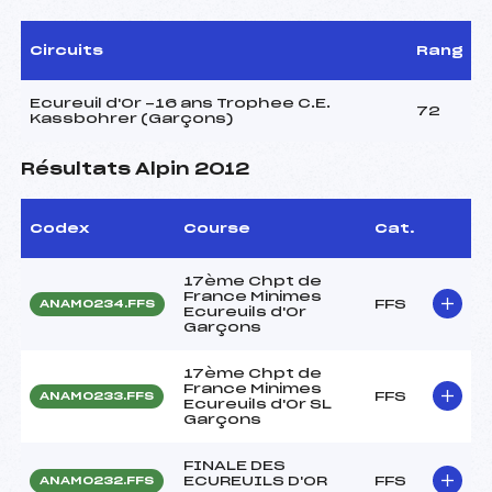
Circuits
Rang
Ecureuil d'Or -16 ans Trophee C.E.
72
Kassbohrer (Garçons)
Résultats Alpin 2012
Codex
Course
Cat.
17ème Chpt de
France Minimes
FFS
ANAM0234.FFS
Ecureuils d'Or
Garçons
17ème Chpt de
France Minimes
FFS
ANAM0233.FFS
Ecureuils d'Or SL
Garçons
FINALE DES
ECUREUILS D'OR
FFS
ANAM0232.FFS