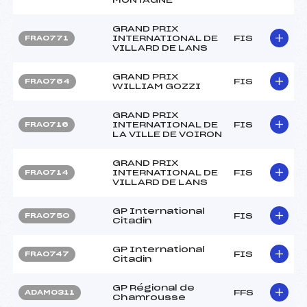
GRAND PRIX
INTERNATIONAL DE
FIS
FRA0771
VILLARD DE LANS
GRAND PRIX
FIS
FRA0764
WILLIAM GOZZI
GRAND PRIX
INTERNATIONAL DE
FIS
FRA0716
LA VILLE DE VOIRON
GRAND PRIX
INTERNATIONAL DE
FIS
FRA0714
VILLARD DE LANS
GP International
FIS
FRA0750
Citadin
GP International
FIS
FRA0747
Citadin
GP Régional de
FFS
ADAM0311
Chamrousse