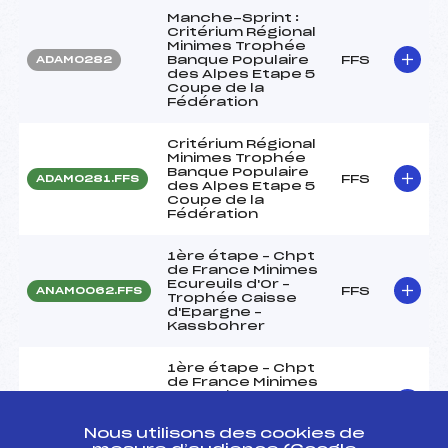
Manche-Sprint :
Critérium Régional
Minimes Trophée
Banque Populaire
FFS
ADAM0282
des Alpes Etape 5
Coupe de la
Fédération
Critérium Régional
Minimes Trophée
Banque Populaire
FFS
ADAM0281.FFS
des Alpes Etape 5
Coupe de la
Fédération
1ère étape – Chpt
de France Minimes
Ecureuils d'Or –
FFS
ANAM0062.FFS
Trophée Caisse
d'Epargne –
Kassbohrer
1ère étape – Chpt
de France Minimes
Ecureuils d'Or –
FFS
ANAM0061.FFS
Trophée Caisse
d'Epargne –
Nous utilisons des cookies de
Kassbohrer