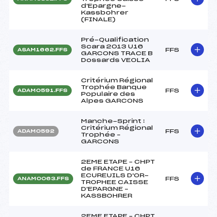
d'Epargne-
Kassbohrer
(FINALE)
Pré-Qualification
Scara 2013 U16
FFS
ASAM1662.FFS
GARCONS TRACE B
Dossards VEOLIA
Critérium Régional
Trophée Banque
FFS
ADAM0591.FFS
Populaire des
Alpes GARCONS
Manche-Sprint :
Critérium Régional
FFS
ADAM0592
Trophée –
GARCONS
2EME ETAPE – CHPT
de FRANCE U16
ECUREUILS D'OR-
FFS
ANAM0063.FFS
TROPHEE CAISSE
D'EPARGNE –
KASSBOHRER
2EME ETAPE – CHPT