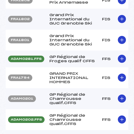
FIS
FRA1808
Prix Annemasse
Grand Prix
International du
FIS
FRA1802
GUC Grenoble Ski
Grand Prix
International du
FIS
FRA1801
GUC Grenoble Ski
GP Régional de
FFS
ADAM0281.FFS
Froges qualif CFFS
GRAND PRIX
INTERNATIONAL
FIS
FRA1794
HOMMES
GP Régional de
Chamrousse
FFS
ADAM0201
qualif.CFFS
GP Régional de
Chamrousse
FFS
ADAM0202.FFS
qualif.CFFS