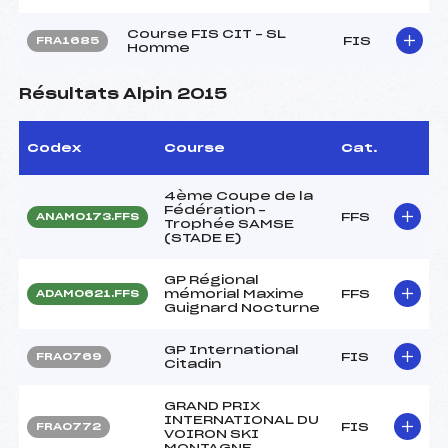
Course FIS CIT – SL
FIS
FRA1685
Homme
Résultats Alpin 2015
Codex
Course
Cat.
4ème Coupe de la
Fédération –
FFS
ANAM0173.FFS
Trophée SAMSE
(STADE E)
GP Régional
mémorial Maxime
FFS
ADAM0621.FFS
Guignard Nocturne
GP International
FIS
FRA0769
Citadin
GRAND PRIX
INTERNATIONAL DU
FIS
FRA0772
VOIRON SKI
MONTAGNE