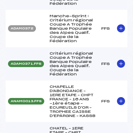
Fédération
Manche-Sprint :
Critérium régional
Coupe A Trophée
Banque Populaire
FFS
ADAM0372
des Alpes Qualif.
Coupe de la
Fédération
Critérium régional
Coupe A Trophée
Banque Populaire
FFS
ADAM0371.FFS
des Alpes Qualif.
Coupe de la
Fédération
CHAPELLE
D'ABONDANCE –
1ERE ETAPE – CHPT
FRANCE – 16 ANS
FFS
ANAM0013.FFS
-1ère étape –
ECUREUILS D'OR –
TROPHEE CAISSE
D'EPÄRGNE – KASSB
CHATEL – 1ERE
ETAPE – CHPT