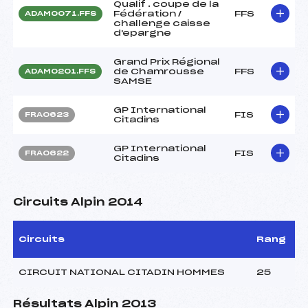
Qualif . coupe de la
Fédération /
FFS
ADAM0071.FFS
challenge caisse
d'epargne
Grand Prix Régional
de Chamrousse
FFS
ADAM0201.FFS
SAMSE
GP International
FIS
FRA0623
Citadins
GP International
FIS
FRA0622
Citadins
Circuits Alpin 2014
Circuits
Rang
CIRCUIT NATIONAL CITADIN HOMMES
25
Résultats Alpin 2013