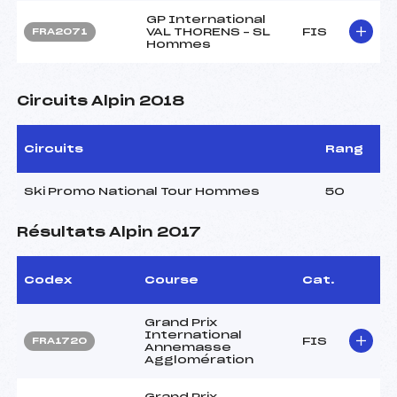
GP International
VAL THORENS – SL
FIS
FRA2071
Hommes
Circuits Alpin 2018
Circuits
Rang
Ski Promo National Tour Hommes
50
Résultats Alpin 2017
Codex
Course
Cat.
Grand Prix
International
FIS
FRA1720
Annemasse
Agglomération
Grand Prix