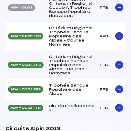
Critérium Régional
Coupe A Trophée
FFS
ADAM0162
Banque Populaire
des Alpes
Critérium Régional
Trophée Banque
Populaire des
FFS
ADAM0223.FFS
Alpes – Course
Hommes
Critérium Régional
Trophée Banque
Populaire des
FFS
ADAM0224.FFS
Alpes – Course
Hommes
Trophée Banque
Populaire des
FFS
ADAM0031.FFS
Alpes
District Belledonne
FFS
ADAM0021.FFS
1
Circuits Alpin 2013