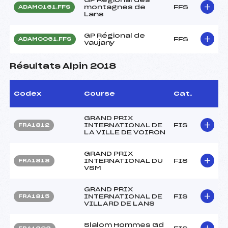
montagnes de
FFS
ADAM0161.FFS
Lans
GP Régional de
FFS
ADAM0061.FFS
Vaujany
Résultats Alpin 2018
Codex
Course
Cat.
GRAND PRIX
INTERNATIONAL DE
FIS
FRA1812
LA VILLE DE VOIRON
GRAND PRIX
INTERNATIONAL DU
FIS
FRA1818
VSM
GRAND PRIX
INTERNATIONAL DE
FIS
FRA1815
VILLARD DE LANS
Slalom Hommes Gd