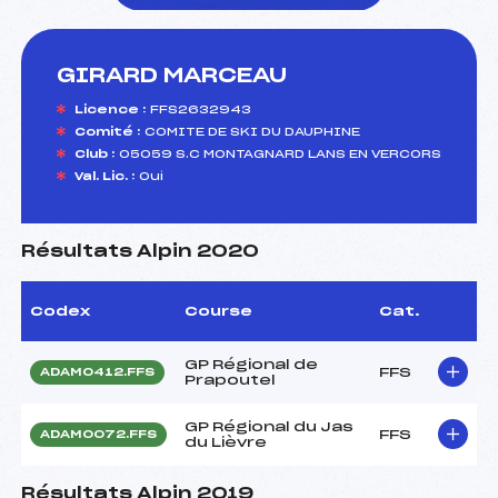
GIRARD MARCEAU
foi(s) le ski
Licence :
FFS2632943
Comité :
COMITE DE SKI DU DAUPHINE
Club :
05059 S.C MONTAGNARD LANS EN VERCORS
Val. Lic. :
Oui
Résultats Alpin 2020
Codex
Course
Cat.
GP Régional de
FFS
ADAM0412.FFS
Prapoutel
GP Régional du Jas
FFS
ADAM0072.FFS
du Lièvre
Résultats Alpin 2019