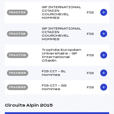
GP INTERNATIONAL
CITADIN
FIS
FRA0723
COURCHEVEL
HOMMES
GP INTERNATIONAL
CITADIN
FIS
FRA0722
COURCHEVEL
HOMMES
Trophée Européen
Universitaire – GP
FIS
FRA0708
International
Citadin
FIS CIT – SL
FIS
FRA0686
Hommes
FIS CIT – GS
FIS
FRA0685
Hommes
Circuits Alpin 2015