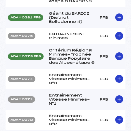
étape 6 GARCONS
Géant du BARIOZ
(District
FFS
ADAM0381.FFS
Belledonne 4)
ENTRAINEMENT
FFS
ADAM0375
Minimes
Critérium Régional
Minimes-Trophée
FFS
ADAM0373.FFS
Banque Populaire
des Alpes-étape 6
Entraînement
Vitesse Minimes-
FFS
ADAM0374
N°3
Entraînement
Vitesse Minimes-
FFS
ADAM0371
N°1
Entraînement
Vitesse Minimes-
FFS
ADAM0372
N°2