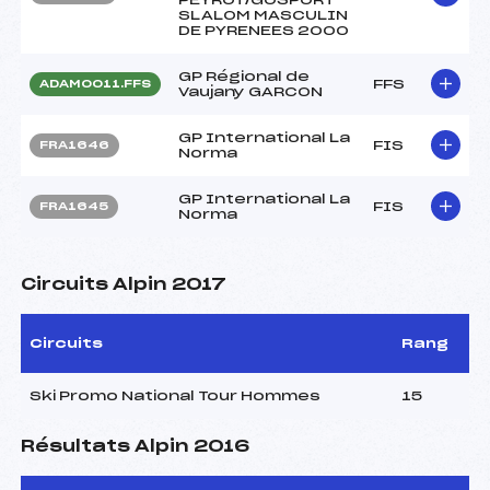
SLALOM MASCULIN
DE PYRENEES 2000
GP Régional de
FFS
ADAM0011.FFS
Vaujany GARCON
GP International La
FIS
FRA1646
Norma
GP International La
FIS
FRA1645
Norma
Circuits Alpin 2017
Circuits
Rang
Ski Promo National Tour Hommes
15
Résultats Alpin 2016