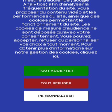
mesure d’audience (Google
Analytics) afin d’analyser la
Champ. de France
fréquentation du site, vous
Minimes Ecureuils
proposer du contenu vidéo et les
d'Or Trophée
FFS
ANAM0071.FFS
performances du site, ainsi que des
Caisse d'Epargne –
cookies permettant le
Kassbohrer
fonctionnement du site. Les
cookies de mesure d’audience ne
sont déposés qu’avec votre
Critérium Régional
Minime Trophée
consentement. Vous pouvez
FFS
ADAM0133.FFS
Banque Populaire
accepter, refuser ou personnaliser
des Alpes étape 3
vos choix à tout moment. Pour
obtenir plus d'informations sur
notre gestion des cookies, cliquez
Critérium Régional
ici
.
Minime Trophée
FFS
ADAM0134.FFS
Banque Populaire
des Alpes étape 3
TOUT ACCEPTER
Trophée BANQUE
POPULAIRE DES
FFS
ADAM0101.FFS
ALPES Minimes –
TOUT REFUSER
HOMMES – étape 2
Manche-Sprint :
PERSONNALISER
Trophée BANQUE
POPULAIRE DES
FFS
ADAM0102
ALPES Minimes –
HOMMES – étape 2