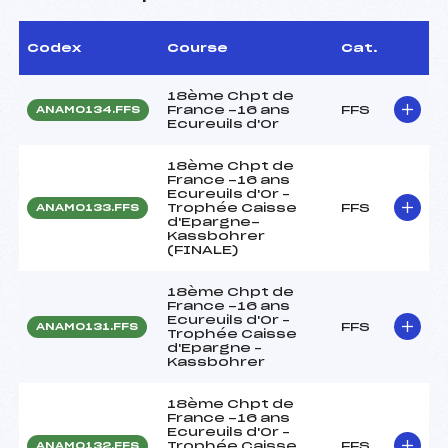
Codex
Course
Cat.
18ème Chpt de
France -16 ans
FFS
ANAM0134.FFS
Ecureuils d'Or
18ème Chpt de
France -16 ans
Ecureuils d'Or –
Trophée Caisse
FFS
ANAM0133.FFS
d'Epargne-
Kassbohrer
(FINALE)
18ème Chpt de
France -16 ans
Ecureuils d'Or –
FFS
ANAM0131.FFS
Trophée Caisse
d'Epargne –
Kassbohrer
18ème Chpt de
France -16 ans
Ecureuils d'Or –
Trophée Caisse
FFS
ANAM0132.FFS