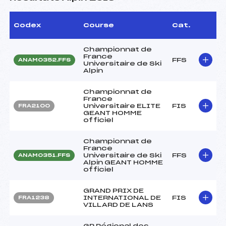
Codex
Course
Cat.
Championnat de
France
FFS
ANAM0352.FFS
Universitaire de Ski
Alpin
Championnat de
France
Universitaire ELITE
FIS
FRA2100
GEANT HOMME
officiel
Championnat de
France
Universitaire de Ski
FFS
ANAM0351.FFS
Alpin GEANT HOMME
officiel
GRAND PRIX DE
INTERNATIONAL DE
FIS
FRA1238
VILLARD DE LANS
GP Régional des