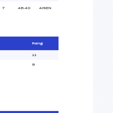
7
46.40
4/SEN
Rang
11
9