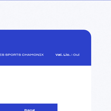
ES SPORTS CHAMONIX
Val. Lic. :
Oui
Rang