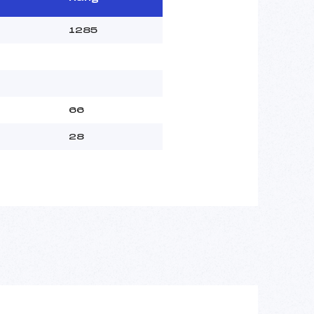
1285
66
28