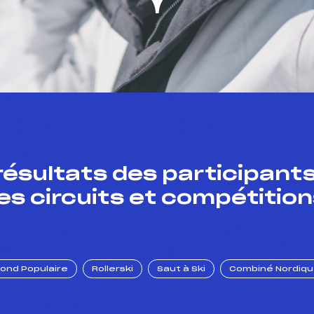
résultats des participants
es circuits et compétition
Fond Populaire
Rollerski
Saut à Ski
Combiné Nordiq