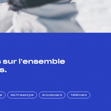
 sur l’ensemble
s.
ue
Ski Freestyle
Snowboard
Télémark