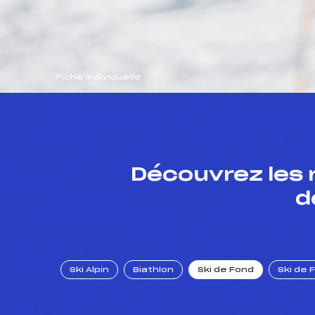
Fiche individuelle
Découvrez les 
d
Ski Alpin
Biathlon
Ski de Fond
Ski de 