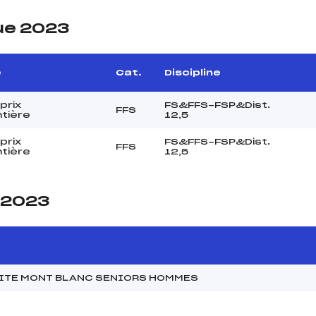
ue 2023
e
Cat.
Discipline
prix
FS&FFS-FSP&Dist.
FFS
ntière
12,5
prix
FS&FFS-FSP&Dist.
FFS
ntière
12,5
e 2023
MITE MONT BLANC SENIORS HOMMES