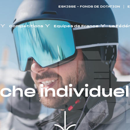
ESKISSE – FONDS DE DOTATION
E
Compétitions
Equipes de France
La Fédé
RNIÈ
iche individuel
OURS