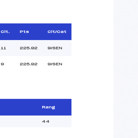
Clt.
Pts
Clt/Cat
11
225.92
9/SEN
9
225.92
9/SEN
Rang
44