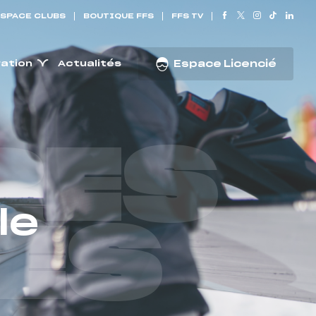
SPACE CLUBS
BOUTIQUE FFS
FFS TV
ration
Actualités
Espace Licencié
RES
le
ES