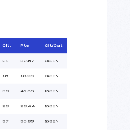
Clt.
Pts
Clt/Cat
21
32.67
3/SEN
16
18.98
3/SEN
38
41.50
2/SEN
28
28.44
2/SEN
37
35.83
2/SEN