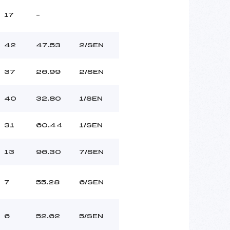
17
–
42
47.53
2/SEN
37
26.99
2/SEN
40
32.80
1/SEN
31
60.44
1/SEN
13
96.30
7/SEN
7
55.28
6/SEN
6
52.62
5/SEN