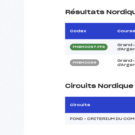
Résultats Nordiq
Codex
Cours
Grand-
FMBM0097.FFS
d'Arge
Grand-
FMBM0096
d'Arge
Circuits Nordiqu
Circuits
FOND – CRITERIUM DU CO