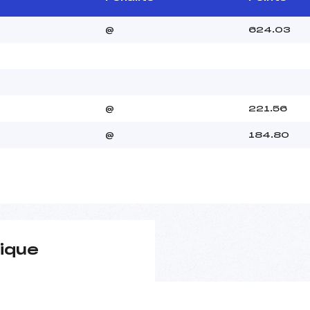
@
624.03
@
221.56
@
184.80
ique