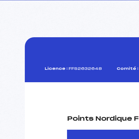
Licence :
FFS2632648
Comité :
Points Nordique F