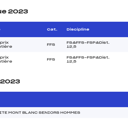
ue 2023
e
Cat.
Discipline
prix
FS&FFS-FSP&Dist.
FFS
ntière
12,5
prix
FS&FFS-FSP&Dist.
FFS
ntière
12,5
e 2023
MITE MONT BLANC SENIORS HOMMES