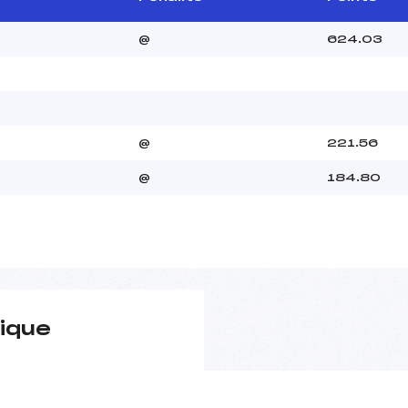
@
624.03
@
221.56
@
184.80
ique