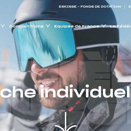
ESKISSE – FONDS DE DOTATION
E
Compétitions
Equipes de France
La Fédé
RNIÈ
iche individuel
OURS