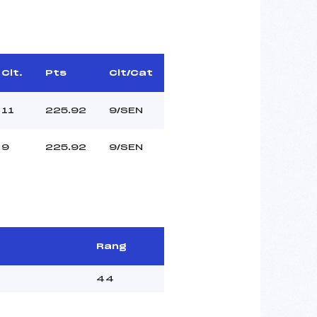
Clt.
Pts
Clt/Cat
11
225.92
9/SEN
9
225.92
9/SEN
Rang
44