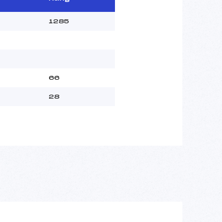
1285
66
28