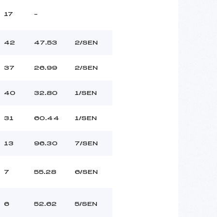
17
–
42
47.53
2/SEN
37
26.99
2/SEN
40
32.80
1/SEN
31
60.44
1/SEN
13
96.30
7/SEN
7
55.28
6/SEN
6
52.62
5/SEN