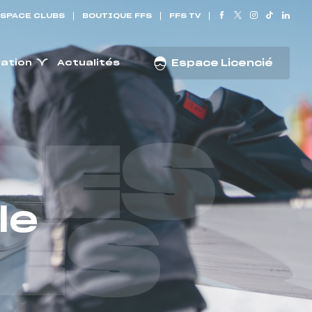
SPACE CLUBS
BOUTIQUE FFS
FFS TV
ration
Actualités
Espace Licencié
RES
le
ES