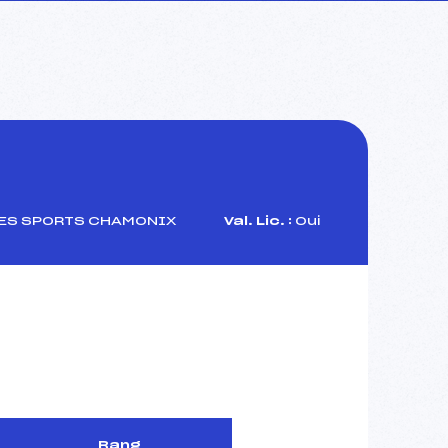
ES SPORTS CHAMONIX
Val. Lic. :
Oui
Rang