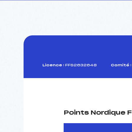
Licence :
FFS2632648
Comité :
Points Nordique F