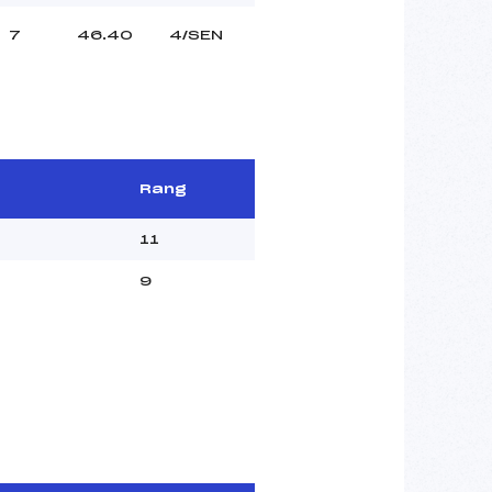
7
46.40
4/SEN
Rang
11
9