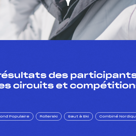
résultats des participants
es circuits et compétition
Fond Populaire
Rollerski
Saut à Ski
Combiné Nordiq