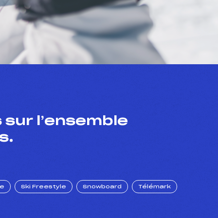
 sur l’ensemble
s.
ue
Ski Freestyle
Snowboard
Télémark