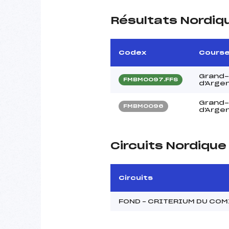
Résultats Nordiq
Codex
Cours
Grand-
FMBM0097.FFS
d'Arge
Grand-
FMBM0096
d'Arge
Circuits Nordiqu
Circuits
FOND – CRITERIUM DU CO