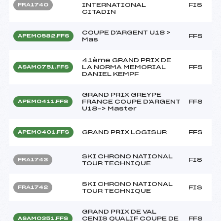
INTERNATIONAL
FIS
FRA1740
CITADIN
COUPE D'ARGENT U18 >
FFS
APEM0582.FFS
Mas
41ème GRAND PRIX DE
LA NORMA MEMORIAL
FFS
ASAM0751.FFS
DANIEL KEMPF
GRAND PRIX GREYPE
FRANCE COUPE D'ARGENT
FFS
APEM0411.FFS
U18-> Master
GRAND PRIX LOGISUR
FFS
APEM0401.FFS
SKI CHRONO NATIONAL
FIS
FRA1743
TOUR TECHNIQUE
SKI CHRONO NATIONAL
FIS
FRA1742
TOUR TECHNIQUE
GRAND PRIX DE VAL
CENIS QUALIF COUPE DE
FFS
ASAM0351.FFS