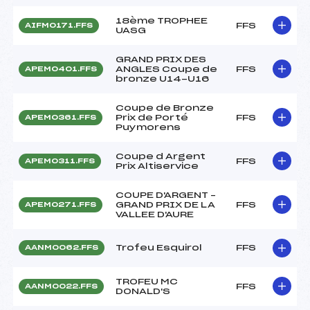
18ème TROPHEE
FFS
AIFM0171.FFS
UASG
GRAND PRIX DES
ANGLES Coupe de
FFS
APEM0401.FFS
bronze U14-U16
Coupe de Bronze
Prix de Porté
FFS
APEM0361.FFS
Puymorens
Coupe d Argent
FFS
APEM0311.FFS
Prix Altiservice
COUPE D'ARGENT –
GRAND PRIX DE LA
FFS
APEM0271.FFS
VALLEE D'AURE
Trofeu Esquirol
FFS
AANM0062.FFS
TROFEU MC
FFS
AANM0022.FFS
DONALD'S