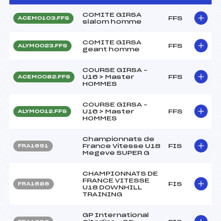
COMITE GIRSA
FFS
ACEM0103.FFS
slalom homme
COMITE GIRSA
FFS
ALYM0023.FFS
geant homme
COURSE GIRSA –
U16 > Master
FFS
ACEM0082.FFS
HOMMES
COURSE GIRSA –
U16 > Master
FFS
ALYM0012.FFS
HOMMES
Championnats de
France Vitesse U18
FIS
FRA1691
Megeve SUPER G
CHAMPIONNATS DE
FRANCE VITESSE
FIS
FRA1686
U18 DOWNHILL
TRAINING
GP International