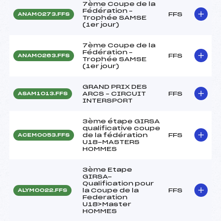
7ème Coupe de la
Fédération –
FFS
ANAM0273.FFS
Trophée SAMSE
(1er jour)
7ème Coupe de la
Fédération –
FFS
ANAM0263.FFS
Trophée SAMSE
(1er jour)
GRAND PRIX DES
ARCS – CIRCUIT
FFS
ASAM1013.FFS
INTERSPORT
3ème étape GIRSA
qualificative coupe
de la fédération
FFS
ACEM0053.FFS
U18-MASTERS
HOMMES
3ème Etape
GIRSA-
Qualification pour
la Coupe de la
FFS
ALYM0022.FFS
Federation
U18>Master
HOMMES