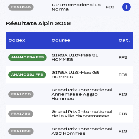
GP International La
FIS
FRA1645
Norma
Résultats Alpin 2016
Codex
Course
Cat.
GIRSA U16>Mas SL
FFS
ANAM0234.FFS
HOMMES
GIRSA U16>Mas GS
FFS
ANAM0231.FFS
HOMMES
Grand Prix International
Annemasse Agglo
FIS
FRA1760
Hommes
Grand Prix International
FIS
FRA1759
de la Ville d'Annemasse
Grand Prix International
FIS
FRA1858
ASC Hommes