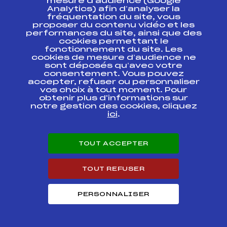
mesure d’audience (Google
GRAND PRIX DES
FFS
APEM0281.FFS
Analytics) afin d’analyser la
MONTS D'OLMES
fréquentation du site, vous
proposer du contenu vidéo et les
GRAND PRIX DE
performances du site, ainsi que des
FFS
APEM0211.FFS
CARCASSONNE
cookies permettant le
fonctionnement du site. Les
cookies de mesure d’audience ne
SOUVENIR MICHEL
FFS
APEM0122.FFS
sont déposés qu’avec votre
JAMBAQUE
consentement. Vous pouvez
accepter, refuser ou personnaliser
GRAND PRIX DE
vos choix à tout moment. Pour
FFS
APEM0121.FFS
PIAU
obtenir plus d'informations sur
notre gestion des cookies, cliquez
ici
.
Chpts
Académiques
FFS
APEM0101
UNSS
TOUT ACCEPTER
RL 4, 5 CR FONT-
FFS
APEM0072.FFS
ROMEU
TOUT REFUSER
RL 4, 5 CR FONT-
FFS
APEM0071.FFS
ROMEU
PERSONNALISER
Gd Prix DURAND BTP
FFS
APEM0011.FFS