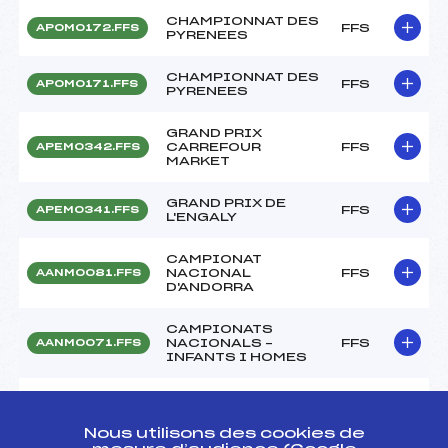
CHAMPIONNAT DES
FFS
APOM0172.FFS
PYRENEES
CHAMPIONNAT DES
FFS
APOM0171.FFS
PYRENEES
GRAND PRIX
CARREFOUR
FFS
APEM0342.FFS
MARKET
GRAND PRIX DE
FFS
APEM0341.FFS
L'ENGALY
CAMPIONAT
NACIONAL
FFS
AANM0081.FFS
D'ANDORRA
CAMPIONATS
NACIONALS –
FFS
AANM0071.FFS
INFANTS I HOMES
GRAND PRIX DES
FFS
APEM0282.FFS
MONTS D'OLMES
Nous utilisons des cookies de