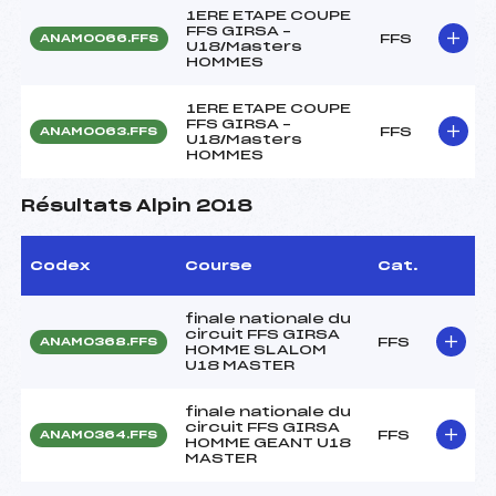
1ERE ETAPE COUPE
FFS GIRSA –
FFS
ANAM0066.FFS
U18/Masters
HOMMES
1ERE ETAPE COUPE
FFS GIRSA –
FFS
ANAM0063.FFS
U18/Masters
HOMMES
Résultats Alpin 2018
Codex
Course
Cat.
finale nationale du
circuit FFS GIRSA
FFS
ANAM0368.FFS
HOMME SLALOM
U18 MASTER
finale nationale du
circuit FFS GIRSA
FFS
ANAM0364.FFS
HOMME GEANT U18
MASTER