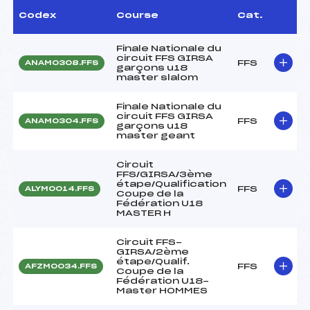
Codex
Course
Cat.
Finale Nationale du
circuit FFS GIRSA
FFS
ANAM0308.FFS
garçons u18
master slalom
Finale Nationale du
circuit FFS GIRSA
FFS
ANAM0304.FFS
garçons u18
master geant
Circuit
FFS/GIRSA/3ème
étape/Qualification
FFS
ALYM0014.FFS
Coupe de la
Fédération U18
MASTER H
Circuit FFS-
GIRSA/2ème
étape/Qualif.
FFS
AFZM0034.FFS
Coupe de la
Fédération U18-
Master HOMMES