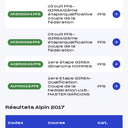
Circuit FFS-
GIRSA/2ème
étape/qualificative
FFS
AFZM0044.FFS
coupe de la
fédération
Circuit FFS-
GIRSA/2ème
étape/qualificative
FFS
AFZM0033.FFS
coupe de la
fédération
1ere étape GIRSA
FFS
ACEM0043.FFS
dimanche HOMMES
1ere Etape GIRSA-
Qualification
Coupe de la
FFS
ALYM0012.FFS
Fedderation U18-
MASTER GARCONS
Résultats Alpin 2017
Codex
Course
Cat.