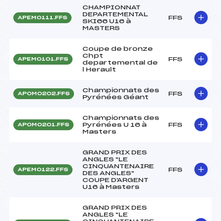
CHAMPIONNAT
DEPARTEMENTAL
FFS
APEM0111.FFS
SKI66 U16 à
MASTERS
Coupe de bronze
Chpt
FFS
APEM0101.FFS
departemental de
l Herault
Championnats des
FFS
APOM0202.FFS
Pyrénées Géant
Championnats des
Pyrénées U 16 à
FFS
APOM0201.FFS
Masters
GRAND PRIX DES
ANGLES "LE
CINQUANTENAIRE
FFS
APEM0122.FFS
DES ANGLES"
COUPE D'ARGENT
U16 à Masters
GRAND PRIX DES
ANGLES "LE