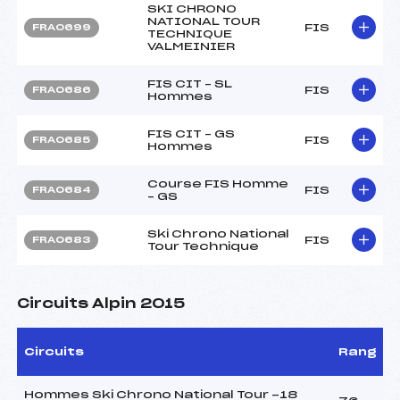
SKI CHRONO
NATIONAL TOUR
FIS
FRA0699
TECHNIQUE
VALMEINIER
FIS CIT – SL
FIS
FRA0686
Hommes
FIS CIT – GS
FIS
FRA0685
Hommes
Course FIS Homme
FIS
FRA0684
– GS
Ski Chrono National
FIS
FRA0683
Tour Technique
Circuits Alpin 2015
Circuits
Rang
Hommes Ski Chrono National Tour -18