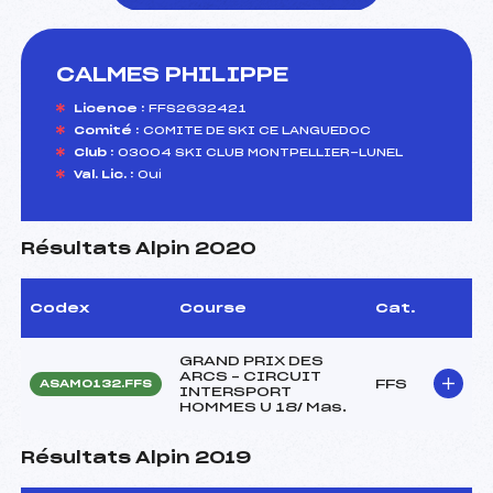
CALMES PHILIPPE
foi(s) le ski
Licence :
FFS2632421
Comité :
COMITE DE SKI CE LANGUEDOC
Club :
03004 SKI CLUB MONTPELLIER-LUNEL
Val. Lic. :
Oui
Résultats Alpin 2020
Codex
Course
Cat.
GRAND PRIX DES
ARCS – CIRCUIT
FFS
ASAM0132.FFS
INTERSPORT
HOMMES U 18/ Mas.
Résultats Alpin 2019