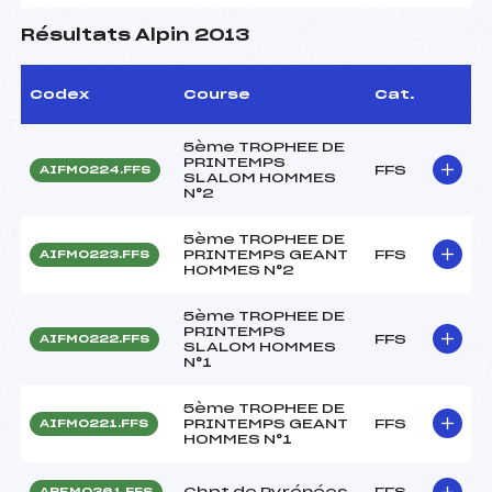
Résultats Alpin 2013
Codex
Course
Cat.
5ème TROPHEE DE
PRINTEMPS
FFS
AIFM0224.FFS
SLALOM HOMMES
N°2
5ème TROPHEE DE
PRINTEMPS GEANT
FFS
AIFM0223.FFS
HOMMES N°2
5ème TROPHEE DE
PRINTEMPS
FFS
AIFM0222.FFS
SLALOM HOMMES
N°1
5ème TROPHEE DE
PRINTEMPS GEANT
FFS
AIFM0221.FFS
HOMMES N°1
Chpt de Pyrénées
FFS
APEM0361.FFS