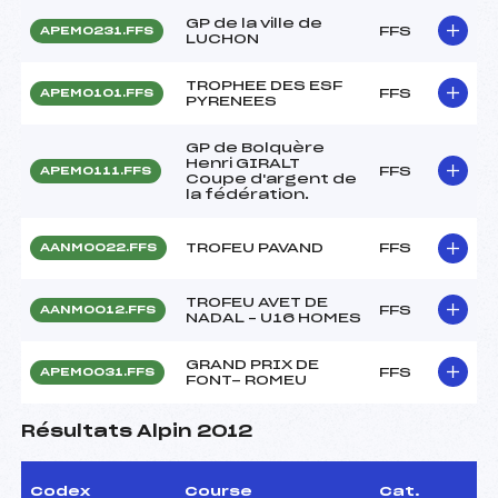
GP de la ville de
FFS
APEM0231.FFS
LUCHON
TROPHEE DES ESF
FFS
APEM0101.FFS
PYRENEES
GP de Bolquère
Henri GIRALT
FFS
APEM0111.FFS
Coupe d'argent de
la fédération.
TROFEU PAVAND
FFS
AANM0022.FFS
TROFEU AVET DE
FFS
AANM0012.FFS
NADAL – U16 HOMES
GRAND PRIX DE
FFS
APEM0031.FFS
FONT- ROMEU
Résultats Alpin 2012
Codex
Course
Cat.