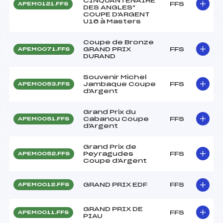
CINQUANTENAIRE
FFS
APEM0121.FFS
DES ANGLES"
COUPE D'ARGENT
U16 à Masters
Coupe de Bronze
GRAND PRIX
FFS
APEM0071.FFS
DURAND
Souvenir Michel
Jambaque Coupe
FFS
APEM0053.FFS
d'Argent
Grand Prix du
Cabanou Coupe
FFS
APEM0051.FFS
d'Argent
Grand Prix de
Peyragudes
FFS
APEM0052.FFS
Coupe d'Argent
GRAND PRIX EDF
FFS
APEM0012.FFS
GRAND PRIX DE
FFS
APEM0011.FFS
PIAU