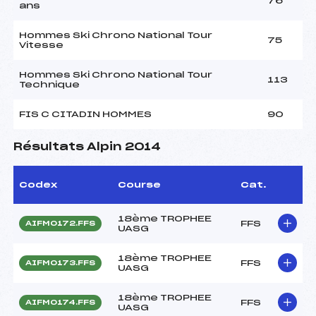
76
ans
Hommes Ski Chrono National Tour
75
Vitesse
Hommes Ski Chrono National Tour
113
Technique
FIS C CITADIN HOMMES
90
Résultats Alpin 2014
Codex
Course
Cat.
18ème TROPHEE
FFS
AIFM0172.FFS
UASG
18ème TROPHEE
FFS
AIFM0173.FFS
UASG
18ème TROPHEE
FFS
AIFM0174.FFS
UASG