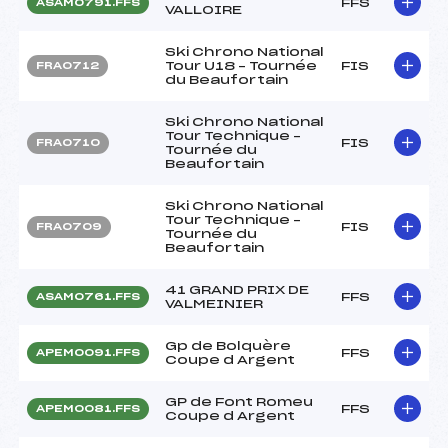
FFS
ASAM0791.FFS
VALLOIRE
Ski Chrono National
Tour U18 – Tournée
FIS
FRA0712
du Beaufortain
Ski Chrono National
Tour Technique –
FIS
FRA0710
Tournée du
Beaufortain
Ski Chrono National
Tour Technique –
FIS
FRA0709
Tournée du
Beaufortain
41 GRAND PRIX DE
FFS
ASAM0761.FFS
VALMEINIER
Gp de Bolquère
FFS
APEM0091.FFS
Coupe d Argent
GP de Font Romeu
FFS
APEM0081.FFS
Coupe d Argent