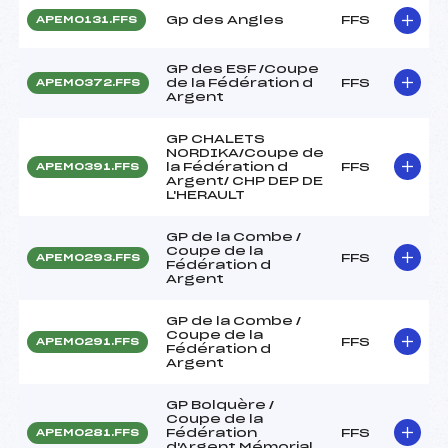
Gp des Angles
FFS
APEM0131.FFS
GP des ESF /Coupe
de la Fédération d
FFS
APEM0372.FFS
Argent
GP CHALETS
NORDIKA/Coupe de
la Fédération d
FFS
APEM0391.FFS
Argent/ CHP DEP DE
L'HERAULT
GP de la Combe /
Coupe de la
FFS
APEM0293.FFS
Fédération d
Argent
GP de la Combe /
Coupe de la
FFS
APEM0291.FFS
Fédération d
Argent
GP Bolquère /
Coupe de la
Fédération
FFS
APEM0281.FFS
d'Argent Mémorial