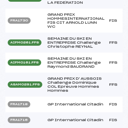
LA FEDERATION
GRAND PRIX
HOMMESINTERNATIONAL
FIS
FRA1730
FIS CIT ARNOLD LUNN
WC
SEMAINE DU SKI EN
ENTREPRISE Challenge
FFS
AIFM0261.FFS
Christophe REYNAL
SEMAINE DU SKI EN
ENTREPRISE Challenge
FFS
AIFM0161.FFS
Raymond BAUDRAND
GRAND PRIX D' AUSSOIS
Challenge Dominique
FFS
ASAM0291.FFS
COL Epreuve Hommes
Hommes
GP International Citadin
FIS
FRA1718
GP International Citadin
FIS
FRA1716