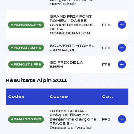
Henri Giralt
GRAND PRIX FONT
ROMEU – DASSE
COUPE DE BRONZE
FFS
APEM0501.FFS
DE LA
CONFEDERATION
SOUVENIR MICHEL
FFS
APEM0172.FFS
JAMBAQUE
GD PRIX DE LA
FFS
APEM0171.FFS
SHEM
Résultats Alpin 2011
Codex
Course
Cat.
31ème SCARA –
Préqualification
Benjamins Garçons
FFS
ASAM1305.FFS
TRACE B –
Dossards "Veolia"