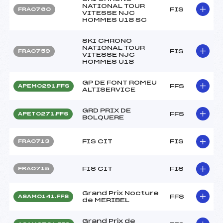
NATIONAL TOUR
FIS
FRA0760
VITESSE NJC
HOMMES U18 SC
SKI CHRONO
NATIONAL TOUR
FIS
FRA0759
VITESSE NJC
HOMMES U18
GP DE FONT ROMEU
FFS
APEM0291.FFS
ALTISERVICE
GRD PRIX DE
FFS
APET0271.FFS
BOLQUERE
FIS CIT
FIS
FRA0713
FIS CIT
FIS
FRA0715
Grand Prix Nocture
FFS
ASAM0141.FFS
de MERIBEL
Grand Prix de