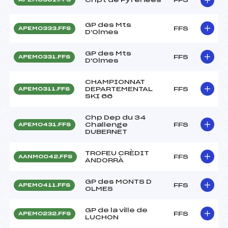
GP des Mts
FFS
APEM0333.FFS
D'Olmes
GP des Mts
FFS
APEM0331.FFS
D'Olmes
CHAMPIONNAT
DEPARTEMENTAL
FFS
APEM0311.FFS
SKI 66
Chp Dep du 34
Challenge
FFS
APEM0431.FFS
DUBERNET
TROFEU CRÈDIT
FFS
AANM0042.FFS
ANDORRÀ
GP des MONTS D
FFS
APEM0411.FFS
OLMES
GP de la ville de
FFS
APEM0232.FFS
LUCHON