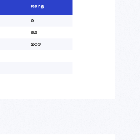
Rang
9
82
263