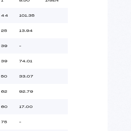
1
8.50
1/SEN
44
101.35
25
13.94
39
–
39
74.01
50
33.07
62
92.79
60
17.00
75
–