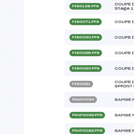
COUPE D
FIS0138.FFS
Stage 1
COUPE 
FIS0071.FFS
COUPE 
FIS0030.FFS
COUPE 
FIS0026.FFS
COUPE 
FIS0020.FFS
COUPE D
FIS0021
SPRINT 
SAMSE N
FNAF0034
SAMSE N
FNAF0032.FFS
SAMSE N
FNAF0022.FFS