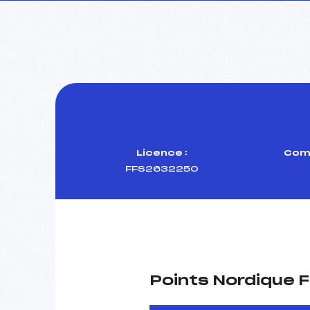
Licence :
Comi
FFS2632250
Points Nordique F