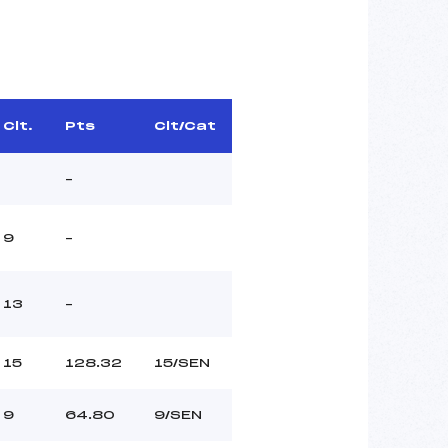
Clt.
Pts
Clt/Cat
–
9
–
13
–
15
128.32
15/SEN
9
64.80
9/SEN