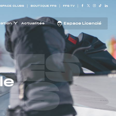
SPACE CLUBS
BOUTIQUE FFS
FFS TV
ration
Actualités
Espace Licencié
RES
le
ES