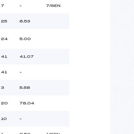
7
–
7/SEN
25
6.53
24
5.00
41
41.07
41
–
3
5.58
20
78.04
10
–