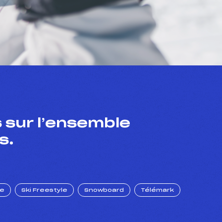
 sur l’ensemble
s.
ue
Ski Freestyle
Snowboard
Télémark