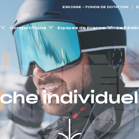
ESKISSE – FONDS DE DOTATION
E
Compétitions
Equipes de France
La Fédé
RNIÈ
iche individuel
OURS