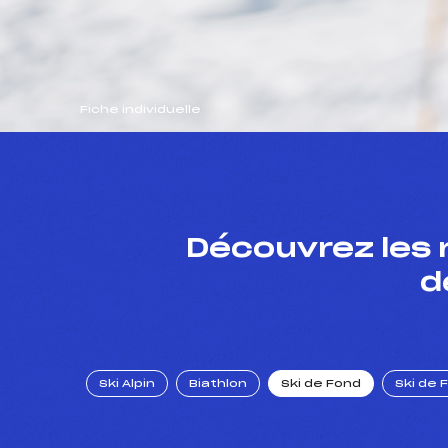
Fiche individuelle
Découvrez les 
d
Ski Alpin
Biathlon
Ski de Fond
Ski de 