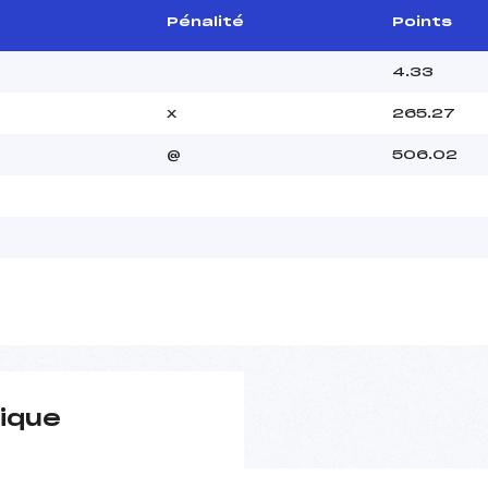
Pénalité
Points
4.33
x
265.27
@
506.02
ique