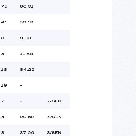
75
66.01
41
53.19
3
8.93
3
11.86
18
84.22
19
–
7
–
7/SEN
4
29.62
4/SEN
3
37.29
3/SEN