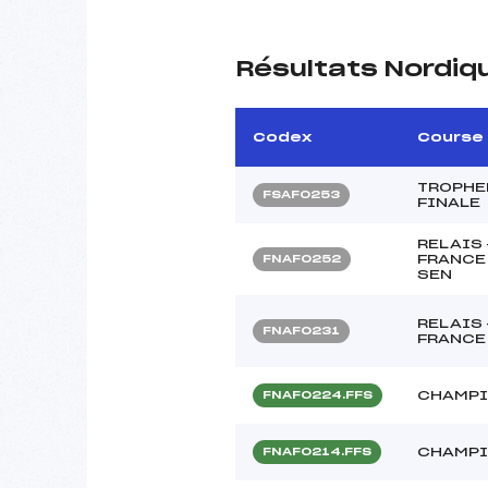
Résultats Nordiq
Codex
Course
TROPHEE
FSAF0253
FINALE
RELAIS
FRANCE 
FNAF0252
SEN
RELAIS
FNAF0231
FRANCE 
CHAMPI
FNAF0224.FFS
CHAMPI
FNAF0214.FFS