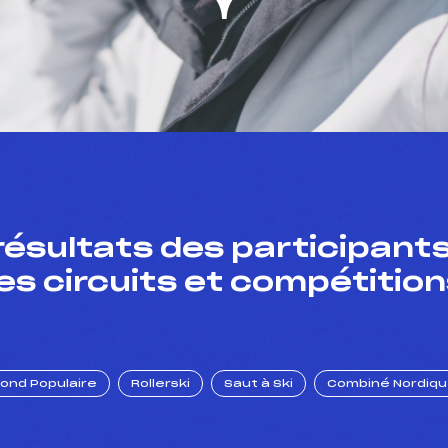
résultats des participants
es circuits et compétition
Fond Populaire
Rollerski
Saut à Ski
Combiné Nordiq