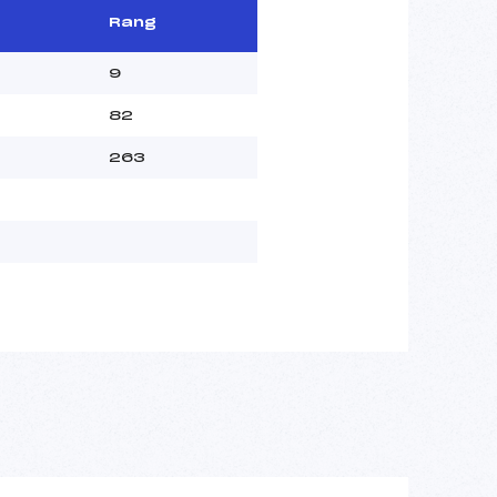
Rang
9
82
263