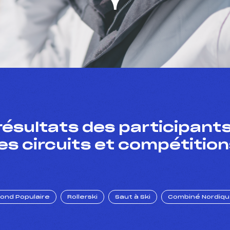
résultats des participants
es circuits et compétition
Fond Populaire
Rollerski
Saut à Ski
Combiné Nordiq