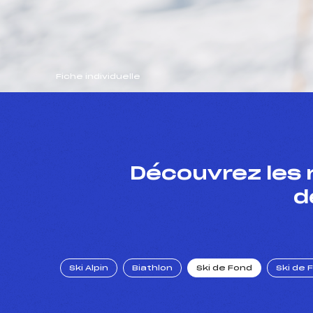
Fiche individuelle
Découvrez les 
d
Ski Alpin
Biathlon
Ski de Fond
Ski de 