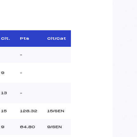
Clt.
Pts
Clt/Cat
–
9
–
13
–
15
128.32
15/SEN
9
64.80
9/SEN