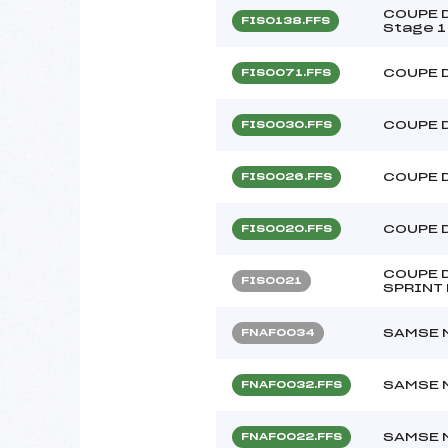
COUPE D
FIS0138.FFS
Stage 1
COUPE 
FIS0071.FFS
COUPE 
FIS0030.FFS
COUPE 
FIS0026.FFS
COUPE 
FIS0020.FFS
COUPE D
FIS0021
SPRINT 
SAMSE N
FNAF0034
SAMSE N
FNAF0032.FFS
SAMSE N
FNAF0022.FFS