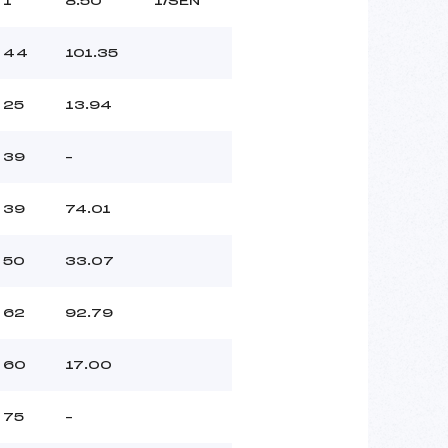
1
8.50
1/SEN
44
101.35
25
13.94
39
–
39
74.01
50
33.07
62
92.79
60
17.00
75
–