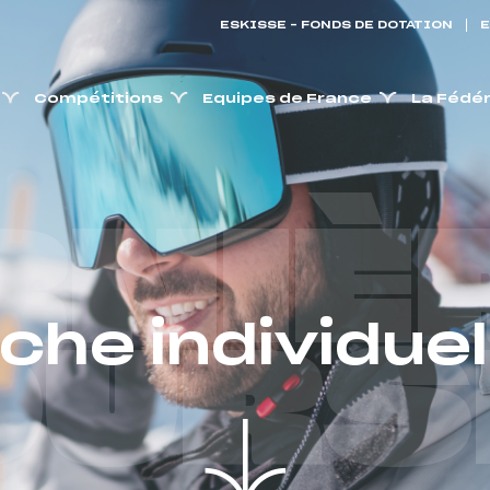
ESKISSE – FONDS DE DOTATION
E
Compétitions
Equipes de France
La Fédé
RNIÈ
iche individuel
OURS