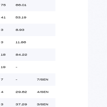
75
66.01
41
53.19
3
8.93
3
11.86
18
84.22
19
–
7
–
7/SEN
4
29.62
4/SEN
3
37.29
3/SEN