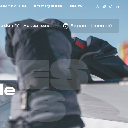
SPACE CLUBS
BOUTIQUE FFS
FFS TV
ration
Actualités
Espace Licencié
RES
le
ES