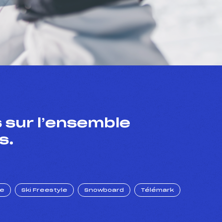
 sur l’ensemble
s.
ue
Ski Freestyle
Snowboard
Télémark