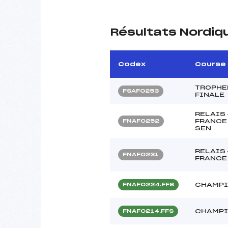
Résultats Nordiq
Codex
Course
TROPHEE
FSAF0253
FINALE
RELAIS
FRANCE 
FNAF0252
SEN
RELAIS
FNAF0231
FRANCE 
CHAMPI
FNAF0224.FFS
CHAMPI
FNAF0214.FFS