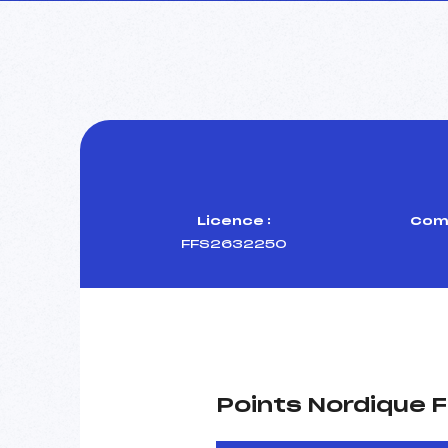
Licence :
Comi
FFS2632250
Points Nordique F