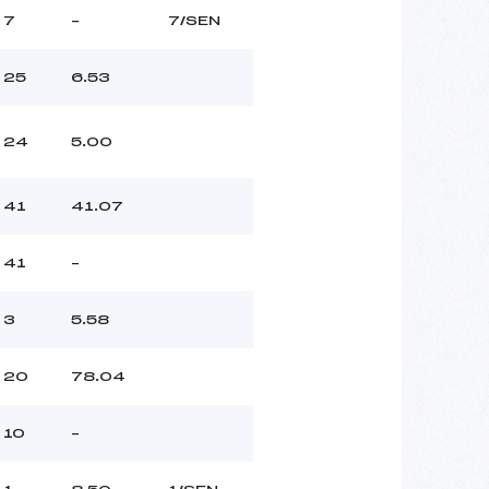
7
–
7/SEN
25
6.53
24
5.00
41
41.07
41
–
3
5.58
20
78.04
10
–