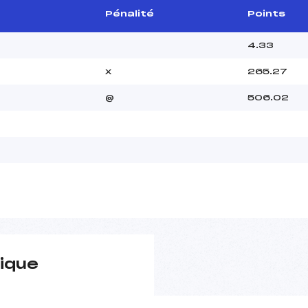
Pénalité
Points
4.33
x
265.27
@
506.02
ique