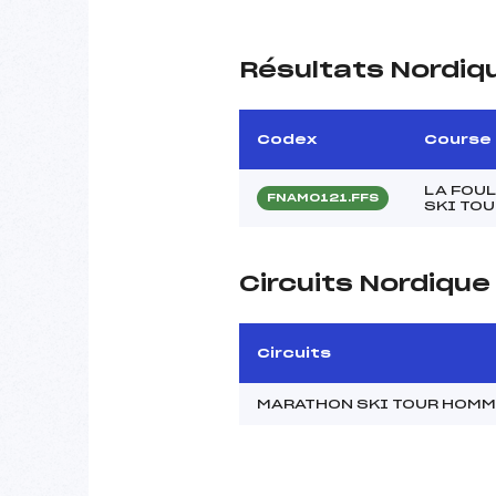
Résultats Nordiq
Codex
Course
LA FOU
FNAM0121.FFS
SKI TOU
Circuits Nordiqu
Circuits
MARATHON SKI TOUR HOM