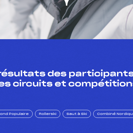
résultats des participants
es circuits et compétition
Fond Populaire
Rollerski
Saut à Ski
Combiné Nordiq