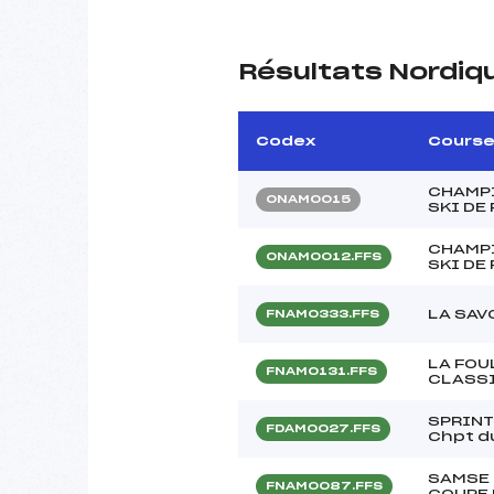
Résultats Nordiq
Codex
Cours
CHAMPI
ONAM0015
SKI DE
CHAMPI
ONAM0012.FFS
SKI DE
LA SAV
FNAM0333.FFS
LA FOU
FNAM0131.FFS
CLASS
SPRINT
FDAM0027.FFS
Chpt d
SAMSE 
FNAM0087.FFS
COUPE 