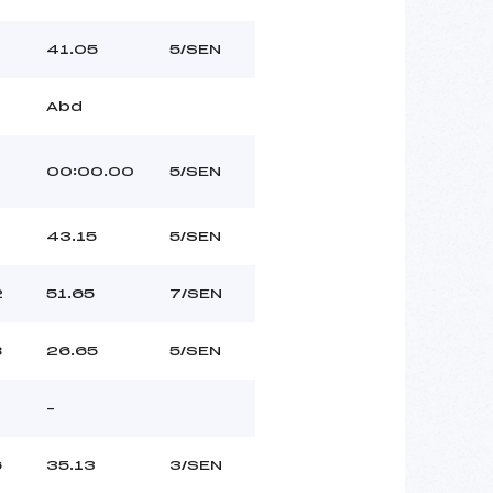
41.05
5/SEN
Abd
00:00.00
5/SEN
43.15
5/SEN
2
51.65
7/SEN
8
26.65
5/SEN
–
6
35.13
3/SEN