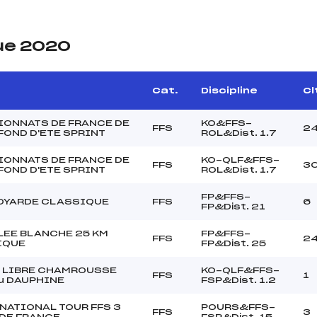
ue 2020
e
Cat.
Discipline
Cl
ONNATS DE FRANCE DE
KO&FFS-
FFS
2
 FOND D'ETE SPRINT
ROL&Dist. 1.7
ONNATS DE FRANCE DE
KO-QLF&FFS-
FFS
3
 FOND D'ETE SPRINT
ROL&Dist. 1.7
FP&FFS-
OYARDE CLASSIQUE
FFS
6
FP&Dist. 21
LEE BLANCHE 25 KM
FP&FFS-
FFS
2
IQUE
FP&Dist. 25
 LIBRE CHAMROUSSE
KO-QLF&FFS-
FFS
1
u DAUPHINE
FSP&Dist. 1.2
NATIONAL TOUR FFS 3
POURS&FFS-
FFS
3
DE FRANCE
FSP&Dist. 15