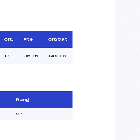
Clt.
Pts
Clt/Cat
17
96.75
14/SEN
Rang
97