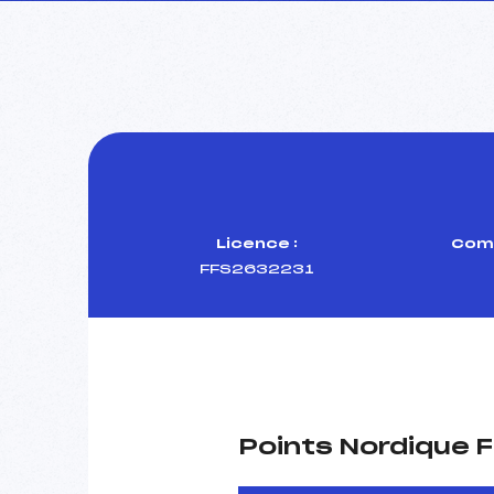
Licence :
Comi
FFS2632231
Points Nordique F