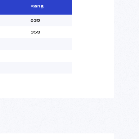
Rang
535
353