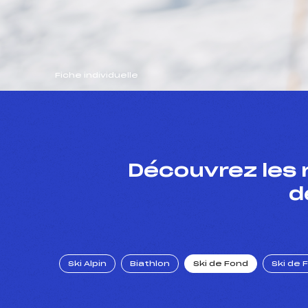
Fiche individuelle
Découvrez les 
d
Ski Alpin
Biathlon
Ski de Fond
Ski de 