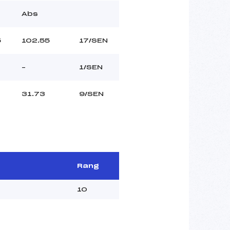
Abs
5
102.55
17/SEN
–
1/SEN
31.73
9/SEN
Rang
10