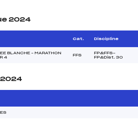
ue 2024
Cat.
Discipline
LEE BLANCHE – MARATHON
FP&FFS-
FFS
R 4
FP&Dist. 30
e 2024
MES