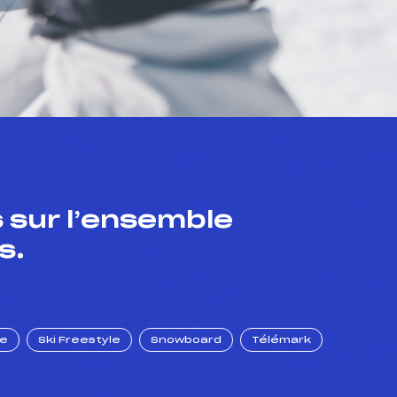
 sur l’ensemble
s.
ue
Ski Freestyle
Snowboard
Télémark