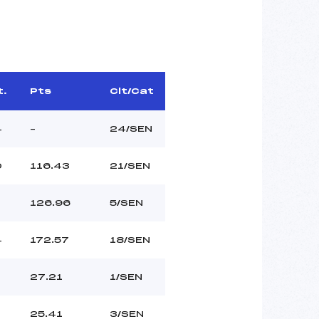
t.
Pts
Clt/Cat
4
–
24/SEN
0
116.43
21/SEN
126.96
5/SEN
4
172.57
18/SEN
27.21
1/SEN
25.41
3/SEN