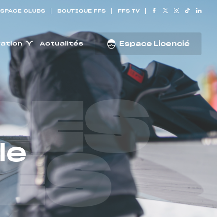
SPACE CLUBS
BOUTIQUE FFS
FFS TV
ration
Actualités
Espace Licencié
RES
le
ES