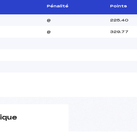
Pénalité
Points
@
225.40
@
329.77
ique