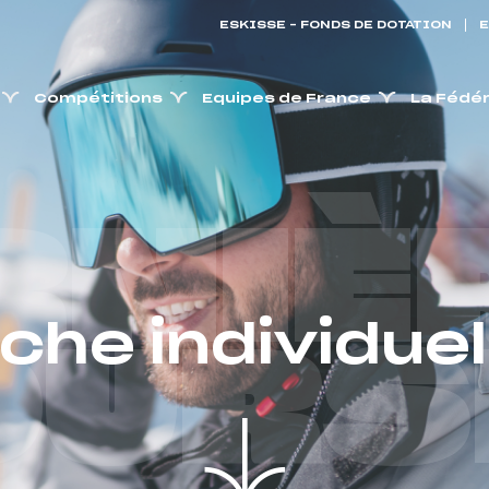
ESKISSE – FONDS DE DOTATION
E
Compétitions
Equipes de France
La Fédé
RNIÈ
iche individuel
OURS