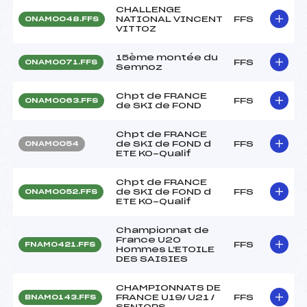
CHALLENGE
NATIONAL VINCENT
FFS
ONAM0048.FFS
VITTOZ
15ème montée du
FFS
ONAM0071.FFS
Semnoz
Chpt de FRANCE
FFS
ONAM0063.FFS
de SKI de FOND
Chpt de FRANCE
de SKI de FOND d
FFS
ONAM0054
ETE KO-Qualif
Chpt de FRANCE
de SKI de FOND d
FFS
ONAM0052.FFS
ETE KO-Qualif
Championnat de
France U20
FFS
FNAM0421.FFS
Hommes L'ETOILE
DES SAISIES
CHAMPIONNATS DE
FRANCE U19/ U21 /
FFS
BNAM0143.FFS
SENIORS