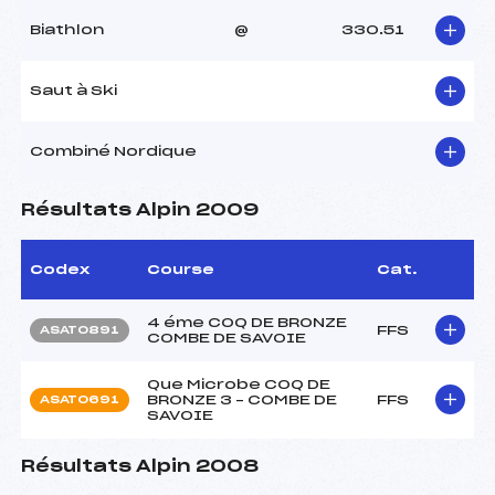
Biathlon
@
330.51
Saut à Ski
Combiné Nordique
Résultats Alpin 2009
Codex
Course
Cat.
4 éme COQ DE BRONZE
FFS
ASAT0891
COMBE DE SAVOIE
Que Microbe COQ DE
BRONZE 3 – COMBE DE
FFS
ASAT0691
SAVOIE
Résultats Alpin 2008