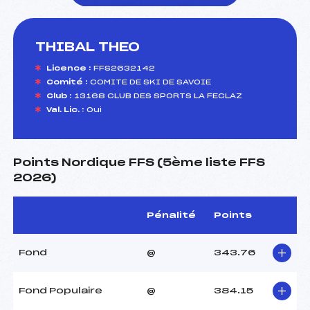
THIBAL THEO
foi(s) le ski
Licence :
FFS2632142
Comité :
COMITE DE SKI DE SAVOIE
Club :
13168 CLUB DES SPORTS LA FECLAZ
Val. Lic. :
Oui
Points Nordique FFS (5ème liste FFS
2026)
Pénalité
Points
Fond
@
343.76
Fond Populaire
@
384.15