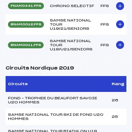
CHRONO SELECTIF
FFS
FNAM0441.FFS
SAMSE NATIONAL
TOUR
FFS
BNAM0012.FFS
U19/21/SENIORS
SAMSE NATIONAL
TOUR
FFS
BNAM0011.FFS
U19/U21/SENIORS
Circuits Nordique 2019
Circuits
Rang
FOND – TROPHEE DU BEAUFORT SAVOIE
26
U20 HOMMES
SAMSE NATIONAL TOUR SKI DE FOND U20
25
HOMMES
SAMSE NATIONAL TOUR BIATHLON U19