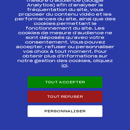
mesure d’audience (Google
TROPHEE DU
Analytics) afin d’analyser la
FFS
FSAM0021
BEAUFORT ETAPE 2
fréquentation du site, vous
proposer du contenu vidéo et les
performances du site, ainsi que des
cookies permettant le
Circuits Nordique 2016
fonctionnement du site. Les
cookies de mesure d’audience ne
sont déposés qu’avec votre
consentement. Vous pouvez
Circuits
Rang
accepter, refuser ou personnaliser
vos choix à tout moment. Pour
obtenir plus d'informations sur
CHAMPIONNAT DE FRANCE U16 GARCONS
20
notre gestion des cookies, cliquez
ici
.
FOND – TROPHEE DU BEAUFORT U16
4
MASCULIN
TOUT ACCEPTER
SAMSE BIATHLON NATIONAL TOUR U16
10
HOMMES
TOUT REFUSER
Résultats Nordique 2015
PERSONNALISER
Codex
Course
Cat.