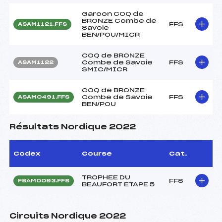
Garcon COQ de
BRONZE Combe de
FFS
ASAM1121.FFS
Savoie
BEN/POU/MICR
COQ de BRONZE
Combe de Savoie
FFS
ASAM1122
SMIC/MICR
COQ de BRONZE
Combe de Savoie
FFS
ASAM0491.FFS
BEN/POU
Résultats Nordique 2022
Codex
Course
Cat.
TROPHEE DU
FFS
FSAM0093.FFS
BEAUFORT ETAPE 5
Circuits Nordique 2022