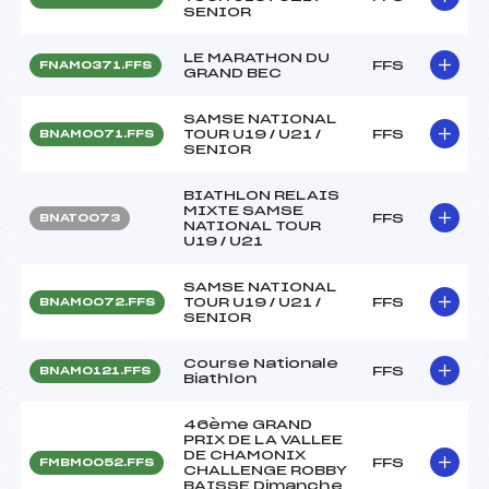
SENIOR
LE MARATHON DU
FFS
FNAM0371.FFS
GRAND BEC
SAMSE NATIONAL
TOUR U19 / U21 /
FFS
BNAM0071.FFS
SENIOR
BIATHLON RELAIS
MIXTE SAMSE
FFS
BNAT0073
NATIONAL TOUR
U19 / U21
SAMSE NATIONAL
TOUR U19 / U21 /
FFS
BNAM0072.FFS
SENIOR
Course Nationale
FFS
BNAM0121.FFS
Biathlon
46ème GRAND
PRIX DE LA VALLEE
DE CHAMONIX
FFS
FMBM0052.FFS
CHALLENGE ROBBY
BAISSE Dimanche