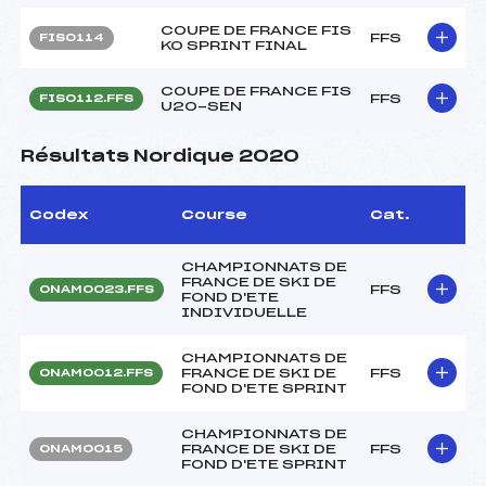
COUPE DE FRANCE FIS
FFS
FIS0114
KO SPRINT FINAL
COUPE DE FRANCE FIS
FFS
FIS0112.FFS
U20-SEN
Résultats Nordique 2020
Codex
Course
Cat.
CHAMPIONNATS DE
FRANCE DE SKI DE
FFS
ONAM0023.FFS
FOND D'ETE
INDIVIDUELLE
CHAMPIONNATS DE
FRANCE DE SKI DE
FFS
ONAM0012.FFS
FOND D'ETE SPRINT
CHAMPIONNATS DE
FRANCE DE SKI DE
FFS
ONAM0015
FOND D'ETE SPRINT