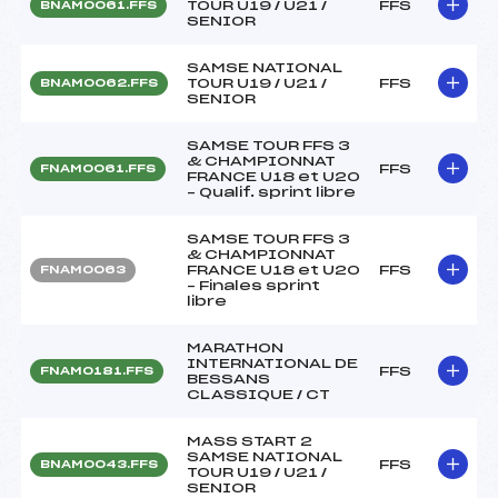
TOUR U19 / U21 /
FFS
BNAM0061.FFS
SENIOR
SAMSE NATIONAL
TOUR U19 / U21 /
FFS
BNAM0062.FFS
SENIOR
SAMSE TOUR FFS 3
& CHAMPIONNAT
FFS
FNAM0061.FFS
FRANCE U18 et U20
– Qualif. sprint libre
SAMSE TOUR FFS 3
& CHAMPIONNAT
FRANCE U18 et U20
FFS
FNAM0063
– Finales sprint
libre
MARATHON
INTERNATIONAL DE
FFS
FNAM0181.FFS
BESSANS
CLASSIQUE / CT
MASS START 2
SAMSE NATIONAL
FFS
BNAM0043.FFS
TOUR U19 / U21 /
SENIOR