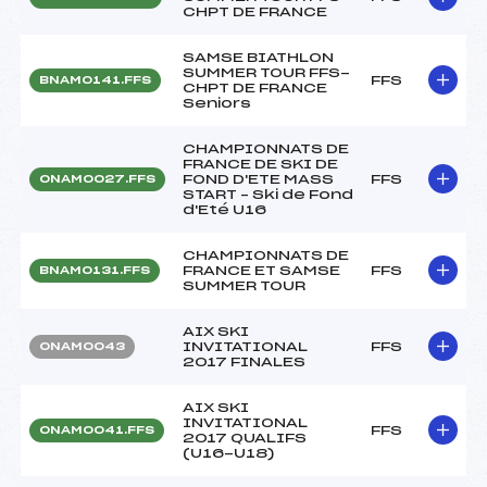
CHPT DE FRANCE
SAMSE BIATHLON
SUMMER TOUR FFS-
FFS
BNAM0141.FFS
CHPT DE FRANCE
Seniors
CHAMPIONNATS DE
FRANCE DE SKI DE
FOND D'ETE MASS
FFS
ONAM0027.FFS
START – Ski de Fond
d'Eté U16
CHAMPIONNATS DE
FRANCE ET SAMSE
FFS
BNAM0131.FFS
SUMMER TOUR
AIX SKI
INVITATIONAL
FFS
ONAM0043
2017 FINALES
AIX SKI
INVITATIONAL
FFS
ONAM0041.FFS
2017 QUALIFS
(U16-U18)