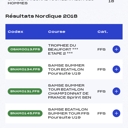
18
HOMMES
Résultats Nordique 2018
Codex
Course
Cat.
TROPHEE DU
BEAUFORT ***
FFS
OSAM0013.FFS
ETAPE 2 ***
SAMSE SUMMER
TOUR BIATHLON
FFS
BNAM0134.FFS
Poursuite U19
SAMSE SUMMER
TOUR BIATHLON
FFS
BNAM0131.FFS
CHAMPIONNAT DE
FRANCE Sprint SEN
SAMSE BIATHLON
SUMMER TOUR FFS
FFS
BNAM0145.FFS
Poursuite U19