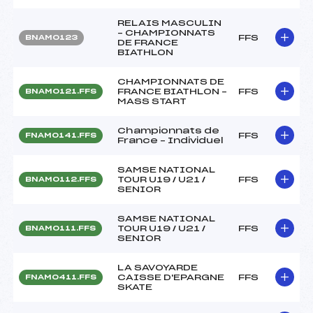
RELAIS MASCULIN
– CHAMPIONNATS
FFS
BNAM0123
DE FRANCE
BIATHLON
CHAMPIONNATS DE
FRANCE BIATHLON –
FFS
BNAM0121.FFS
MASS START
Championnats de
FFS
FNAM0141.FFS
France – Individuel
SAMSE NATIONAL
TOUR U19 / U21 /
FFS
BNAM0112.FFS
SENIOR
SAMSE NATIONAL
TOUR U19 / U21 /
FFS
BNAM0111.FFS
SENIOR
LA SAVOYARDE
CAISSE D'EPARGNE
FFS
FNAM0411.FFS
SKATE