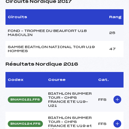
Circuits Nordique 2017
Circuits
Rang
FOND – TROPHEE DU BEAUFORT U18
25
MASCULIN
SAMSE BIATHLON NATIONAL TOUR U19
47
HOMMES
Résultats Nordique 2016
Codex
Course
Cat.
BIATHLON SUMMER
TOUR – CHPS
FFS
BNAM0121.FFS
FRANCE ETE U19-
U21
BIATHLON SUMMER
TOUR – CHPS
FFS
BNAM0124.FFS
FRANCE ETE U19 et