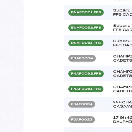
Subaru 
BNAF0071.FFS
FFS CA
Subaru 
BNAF0052.FFS
FFS CA
Subaru 
BNAF0051.FFS
FFS CA
CHAMPI
FNAF0064
CADETS
CHAMPI
FNAF0062.FFS
CADETS
CHAMPI
FNAF0061.FFS
CADETS
>>> CH
FDAF0034
CASA/A
17 9h4
FDAF0023
DAUPHI