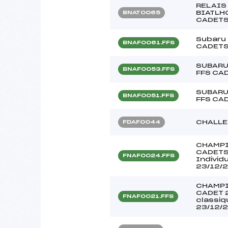
RELAIS
BIATLH
BNAT0065
CADET
Subaru 
BNAF0061.FFS
CADETS
SUBARU
BNAF0053.FFS
FFS CA
SUBARU
BNAF0051.FFS
FFS CA
CHALLE
FDAF0044
CHAMPI
CADETS
FNAF0024.FFS
Individ
23/12/
CHAMPI
CADET 2
FNAF0021.FFS
classi
23/12/