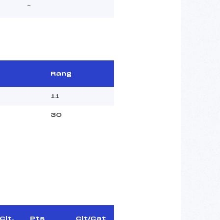
–
Rang
11
30
Clt.
Pts
Clt/Cat