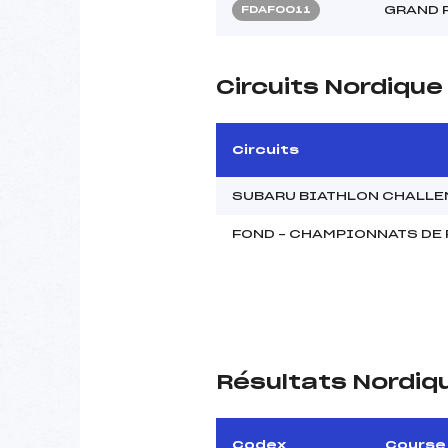
GRAND P
FDAF0011
Circuits Nordique
Circuits
SUBARU BIATHLON CHALLE
FOND – CHAMPIONNATS DE
Résultats Nordiq
Codex
Course