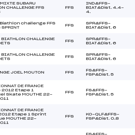
 MIXTE SUBARU
IND&FFS-
ON CHALLENGE FFS
FFS
BIAT&Dist. 4.4-
S
4.
Biathlon challenge FFS
SPR&FFS-
FFS
 SPRINT
BIAT&Dist. 6
 BIATHLON CHALLENGE
SPR&FFS-
FFS
DETS
BIAT&Dist. 6
 BIATHLON CHALLENGE
SPR&FFS-
FFS
DETS
BIAT&Dist. 6
FS&FFS-
NGE JOEL MOUTON
FFS
FSP&Dist. 5
ONNAT DE FRANCE
 2012 Etape 1
FS&FFS-
FFS
uel Skate MOUTHE 22-
FSP&Dist. 5
2011
ONNAT DE FRANCE
012 Etape 1 Sprint
KO-QLF&FFS-
FFS
que MOUTHE 22-
FSP&Dist. 0.8
2011
FS&FFS-