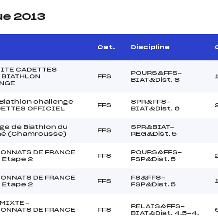
ue 2013
Cat.
Discipline
ITE CADETTES
POURS&FFS-
 BIATHLON
FFS
BIAT&Dist. 8
NGE
Biathlon challenge
SPR&FFS-
FFS
DETTES OFFICIEL
BIAT&Dist. 6
ge de Biathlon du
SPR&BIAT-
FFS
né (Chamrousse)
REG&Dist. 5
ONNATS DE FRANCE
POURS&FFS-
FFS
 Etape 2
FSP&Dist. 5
ONNATS DE FRANCE
FS&FFS-
FFS
 Etape 2
FSP&Dist. 5
MIXTE –
RELAIS&FFS-
ONNATS DE FRANCE
FFS
BIAT&Dist. 4.5-4.
S