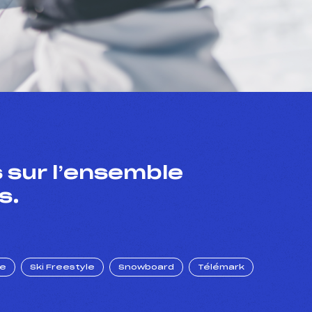
 sur l’ensemble
s.
ue
Ski Freestyle
Snowboard
Télémark