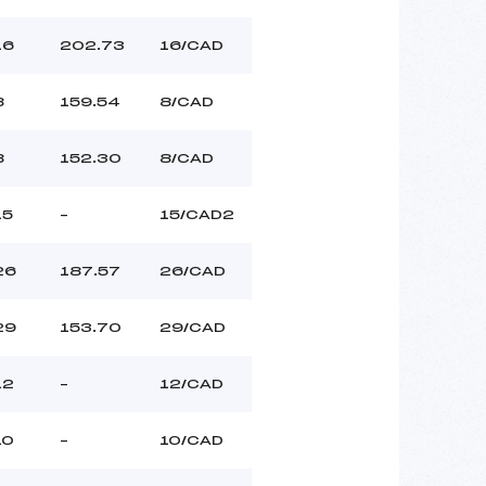
16
202.73
16/CAD
8
159.54
8/CAD
8
152.30
8/CAD
15
–
15/CAD2
26
187.57
26/CAD
29
153.70
29/CAD
12
–
12/CAD
10
–
10/CAD