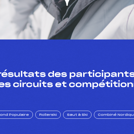
résultats des participants
es circuits et compétition
Fond Populaire
Rollerski
Saut à Ski
Combiné Nordiq