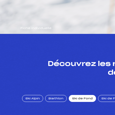
Fiche individuelle
Découvrez les 
d
Ski Alpin
Biathlon
Ski de Fond
Ski de 