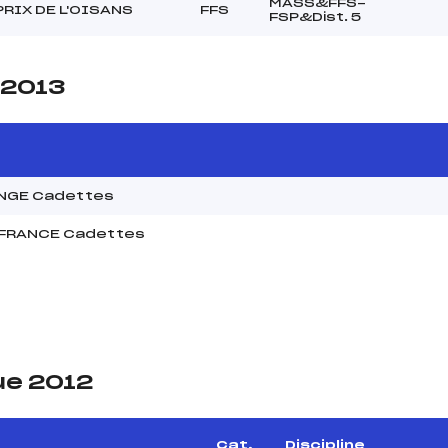
MASS&FFS-
RIX DE L'OISANS
FFS
FSP&Dist. 5
 2013
NGE Cadettes
 FRANCE Cadettes
ue 2012
Cat.
Discipline