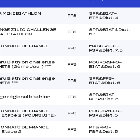
 MINI BIATHLON
SPR&BIAT-
FFS
S
ETE&Dist. 4
NGE ZILIO CHALLENGE
SPR&BIAT&Dist.
FFS
AL BIATHLON
5.1
ONNATS DE FRANCE
MASS&FFS-
FFS
S
FSP&Dist. 7.5
aru Biathlon challenge
POURS&FFS-
FFS
ETS (2ème Jour) ***
BIAT&Dist. 6
aru Biathlon challenge
SPR&FFS-
FFS
ETS ***
BIAT&Dist. 6
SPR&BIAT-
ge régional biathlon
FFS
REG&Dist. 5
ONNATS DE FRANCE
POURS&FFS-
FFS
 Etape 2 (POURSUITE)
FSP&Dist. 5
ONNATS DE FRANCE
PT&FFS-
FFS
 Etape 2
FSP&Dist. 5