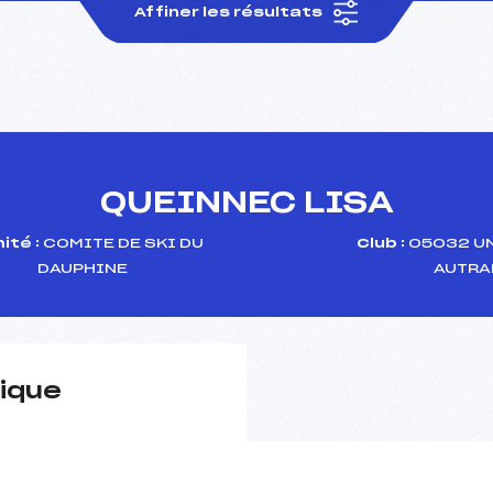
Affiner les résultats
QUEINNEC LISA
ité :
COMITE DE SKI DU
Club :
05032 UN
DAUPHINE
AUTRA
ique