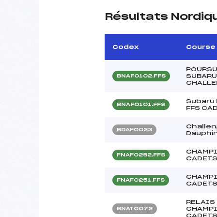
Résultats Nordiq
Codex
Course
POURSU
SUBARU
BNAF0102.FFS
CHALLE
Subaru 
BNAF0101.FFS
FFS CA
Challen
BDAF0023
Dauphi
CHAMPI
FNAF0252.FFS
CADETS
CHAMPI
FNAF0251.FFS
CADETS
RELAIS 
CHAMPI
BNAT0072
CADET