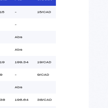
15
–
15/CAD
–
Abs
Abs
19
199.34
19/CAD
9
–
9/CAD
Abs
38
196.64
38/CAD