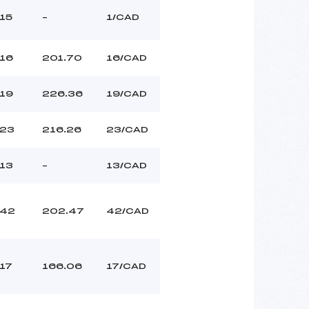
15
–
1/CAD
16
201.70
16/CAD
19
226.36
19/CAD
23
216.26
23/CAD
13
–
13/CAD
42
202.47
42/CAD
17
166.06
17/CAD