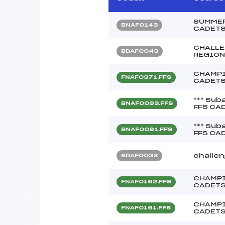
SUMMER
BNAF0143
CADET
CHALLE
BDAF0043
REGION
CHAMPI
FNAF0371.FFS
CADET
*** Sub
BNAF0093.FFS
FFS CAD
*** Sub
BNAF0091.FFS
FFS CAD
challen
BDAF0033
CHAMPI
FNAF0162.FFS
CADETS
CHAMPI
FNAF0161.FFS
CADETS