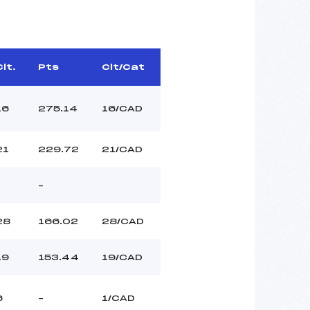
Clt.
Pts
Clt/Cat
16
275.14
16/CAD
21
229.72
21/CAD
–
28
166.02
28/CAD
19
153.44
19/CAD
6
–
1/CAD