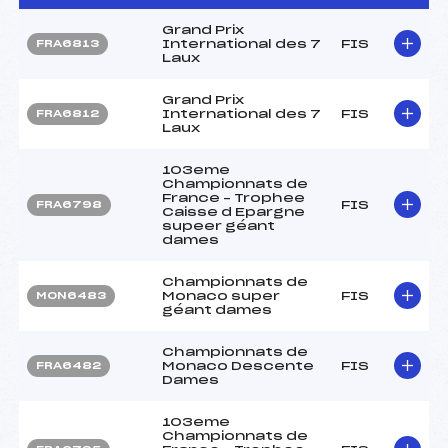
Grand Prix
International des 7
FIS
FRA6813
Laux
Grand Prix
International des 7
FIS
FRA6812
Laux
103eme
Championnats de
France – Trophee
FIS
FRA6798
Caisse d Epargne
supeer géant
dames
Championnats de
Monaco super
FIS
MON6483
géant dames
Championnats de
Monaco Descente
FIS
FRA6482
Dames
103eme
Championnats de