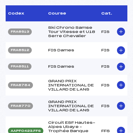
Codex
Course
Cat.
Ski Chrono Samse
Tour Vitesse et U18
FIS
FRA6513
Serre Chevalier
FIS Dames
FIS
FRA6512
FIS Dames
FIS
FRA6511
GRAND PRIX
INTERNATIONAL DE
FIS
FRA6764
VILLARD DE LANS
GRAND PRIX
INTERNATIONAL DE
FIS
FRA6770
VILLARD DE LANS
Circuit ESF Hautes-
Alpes Ubaye –
Trophée Banque
FFS
AAPF0423.FFS