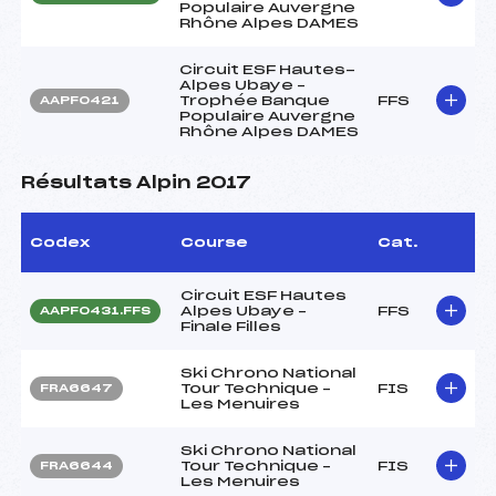
Populaire Auvergne
Rhône Alpes DAMES
Circuit ESF Hautes-
Alpes Ubaye –
Trophée Banque
FFS
AAPF0421
Populaire Auvergne
Rhône Alpes DAMES
Résultats Alpin 2017
Codex
Course
Cat.
Circuit ESF Hautes
Alpes Ubaye –
FFS
AAPF0431.FFS
Finale Filles
Ski Chrono National
Tour Technique –
FIS
FRA6647
Les Menuires
Ski Chrono National
Tour Technique –
FIS
FRA6644
Les Menuires