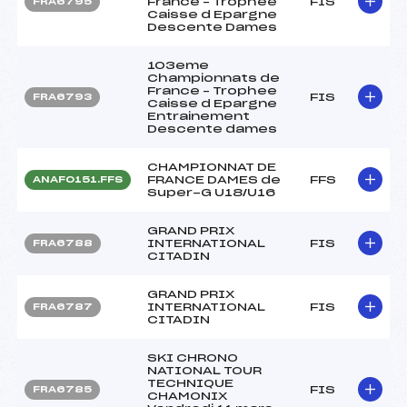
France – Trophee
FIS
FRA6795
Caisse d Epargne
Descente Dames
103eme
Championnats de
France – Trophee
FIS
FRA6793
Caisse d Epargne
Entrainement
Descente dames
CHAMPIONNAT DE
FRANCE DAMES de
FFS
ANAF0151.FFS
Super-G U18/U16
GRAND PRIX
INTERNATIONAL
FIS
FRA6788
CITADIN
GRAND PRIX
INTERNATIONAL
FIS
FRA6787
CITADIN
SKI CHRONO
NATIONAL TOUR
TECHNIQUE
FIS
FRA6785
CHAMONIX