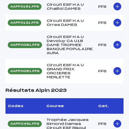
Circuit ESF H A U
FFS
AAPF0161.FFS
Chaillol DAMES
Circuit ESF H A U
FFS
AAPF0131.FFS
Orres DAMES
Circuit ESF H A U
Devoluy CA U18
DAME TROPHEE
FFS
AAPF0081.FFS
BANQUE POPULAIRE
AURA
Circuit ESF H A U
GRAND PRIX
FFS
AAPF0061.FFS
ORCIERES
MERLETTE
Résultats Alpin 2023
Codex
Course
Cat.
Trophée Jacques
Simond Dames
FFS
AAPF0451.FFS
Circuit ESF Risoul