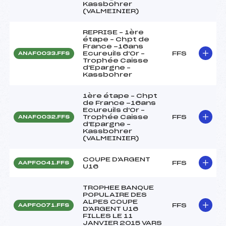
Kassbohrer
(VALMEINIER)
REPRISE – 1ère
étape – Chpt de
France -16ans
Ecureuils d'Or –
FFS
ANAF0033.FFS
Trophée Caisse
d'Epargne –
Kassbohrer
1ère étape – Chpt
de France -16ans
Ecureuils d'Or –
Trophée Caisse
FFS
ANAF0032.FFS
d'Epargne –
Kassbohrer
(VALMEINIER)
COUPE D'ARGENT
FFS
AAPF0041.FFS
U16
TROPHEE BANQUE
POPULAIRE DES
ALPES COUPE
FFS
AAPF0071.FFS
D'ARGENT U16
FILLES LE 11
JANVIER 2015 VARS