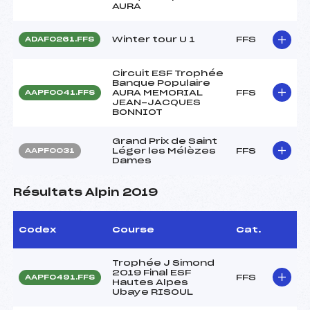
AURA
Winter tour U 1
FFS
ADAF0261.FFS
Circuit ESF Trophée
Banque Populaire
AURA MEMORIAL
FFS
AAPF0041.FFS
JEAN-JACQUES
BONNIOT
Grand Prix de Saint
Léger les Mélèzes
FFS
AAPF0031
Dames
Résultats Alpin 2019
Codex
Course
Cat.
Trophée J Simond
2019 Final ESF
FFS
AAPF0491.FFS
Hautes Alpes
Ubaye RISOUL