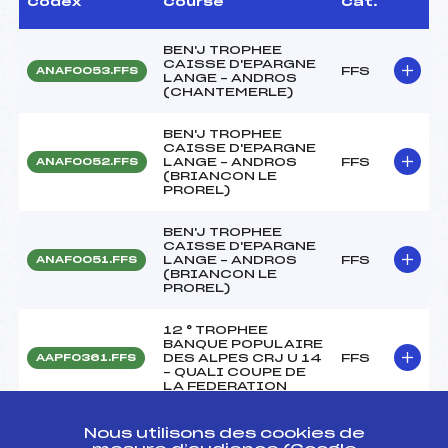
Codex
Course
Cat.
BEN'J TROPHEE
CAISSE D'EPARGNE
FFS
ANAF0053.FFS
LANGE – ANDROS
(CHANTEMERLE)
BEN'J TROPHEE
CAISSE D'EPARGNE
LANGE – ANDROS
FFS
ANAF0052.FFS
(BRIANCON LE
PROREL)
BEN'J TROPHEE
CAISSE D'EPARGNE
LANGE – ANDROS
FFS
ANAF0051.FFS
(BRIANCON LE
PROREL)
12 ° TROPHEE
BANQUE POPULAIRE
DES ALPES CRJ U 14
FFS
AAPF0361.FFS
– QUALI COUPE DE
LA FEDERATION
12 ° TROPHEE
Nous utilisons des cookies de
BANQUE POPULAIRE