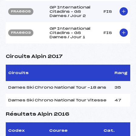
GP International
Citadins – GS
FIS
FRA6605
Dames / Jour 2
GP International
Citadins – GS
FIS
FRA6603
Dames / Jour 1
Circuits Alpin 2017
Circuits
Rang
Dames Ski Chrono National Tour -18 ans
35
Dames Ski Chrono National Tour Vitesse
47
Résultats Alpin 2016
Codex
Course
Cat.