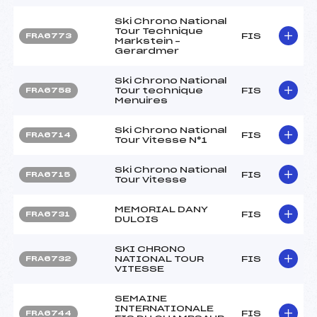
Ski Chrono National
Tour Technique
FIS
FRA6773
Markstein –
Gerardmer
Ski Chrono National
Tour technique
FIS
FRA6758
Menuires
Ski Chrono National
FIS
FRA6714
Tour Vitesse N°1
Ski Chrono National
FIS
FRA6715
Tour Vitesse
MEMORIAL DANY
FIS
FRA6731
DULOIS
SKI CHRONO
NATIONAL TOUR
FIS
FRA6732
VITESSE
SEMAINE
INTERNATIONALE
FIS
FRA6744