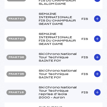
FIS DU CHAMPSAUR
SLALOM DAME
SEMAINE
INTERNATIONALE
FIS
FRA6743
FIS DU CHAMPSAUR
GEANT DAME
SEMAINE
INTERNATIONALE
FIS
FRA6742
FIS DU CHAMPSAUR
GEANT DAME
Ski Chrono National
Tour Technique
FIS
FRA6736
SAINTE FOY
Ski Chrono National
Tour Technique
FIS
FRA6735
SAINTE FOY
Ski Chrono National
Tour Technique
FIS
FRA6716
reprise d' isola
2000 – Auron