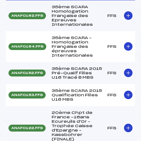
35ème SCARA
Homologation
Française des
FFS
ANAF0162.FFS
Epreuves
Internationales
35ème SCARA –
Homologation
Française des
FFS
ANAF0164.FFS
épreuves
Internationales
35ème SCARA 2015
Pré-Qualif Filles
FFS
ANAF0152.FFS
U16 Tracé B MBS
35ème SCARA 2015
Qualification Filles
FFS
ANAF0153.FFS
U16 MBS
20ème Chpt de
France -16ans
Ecureuils d'Or –
Trophée Caisse
FFS
ANAF0122.FFS
d'Epargne –
Kassbohrer
(FINALE)