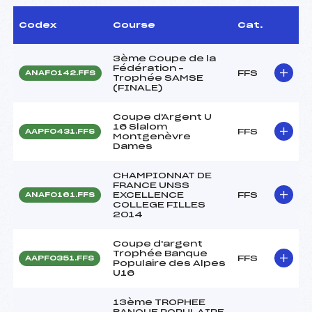
Codex
Course
Cat.
3ème Coupe de la
Fédération –
FFS
ANAF0142.FFS
Trophée SAMSE
(FINALE)
Coupe d'Argent U
16 Slalom
FFS
AAPF0431.FFS
Montgenèvre
Dames
CHAMPIONNAT DE
FRANCE UNSS
EXCELLENCE
FFS
ANAF0161.FFS
COLLEGE FILLES
2014
Coupe d'argent
Trophée Banque
FFS
AAPF0351.FFS
Populaire des Alpes
U16
13ème TROPHEE
BANQUE POPULAIRE