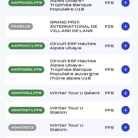
Alpes Ubaye-
FFS
AAPF0421.FFS
Trophée Banque
Populaire U18
GRAND PRIX
INTERNATIONAL DE
FIS
FRA6116
VILLARD DE LANS
Circuit ESF Hautes
FFS
AAPF0071.FFS
Alpes Ubaye
Circuit ESF Hautes
Alpes Ubaye-
Trophée Banque
FFS
AAPF0251.FFS
Populaire auvergne
rhone alpes U18
Winter Tour U Géant
FFS
ADAF0311.FFS
Winter Tour U
FFS
ADAF0271.FFS
Slalom
Winter Tour U
FFS
ADAF0272
Slalom