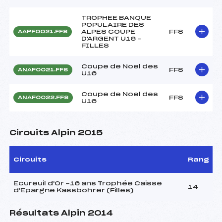
TROPHEE BANQUE
POPULAIRE DES
ALPES COUPE
FFS
AAPF0021.FFS
D'ARGENT U16 –
FILLES
Coupe de Noel des
FFS
ANAF0021.FFS
U16
Coupe de Noel des
FFS
ANAF0022.FFS
U16
Circuits Alpin 2015
Circuits
Rang
Ecureuil d'Or -16 ans Trophée Caisse
14
d'Epargne Kassbohrer (Filles)
Résultats Alpin 2014