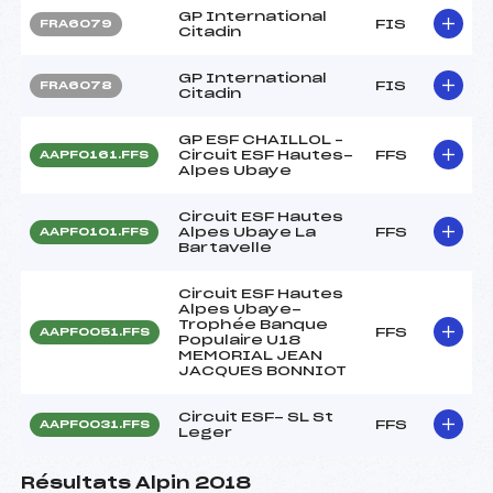
GP International
FIS
FRA6079
Citadin
GP International
FIS
FRA6078
Citadin
GP ESF CHAILLOL –
Circuit ESF Hautes-
FFS
AAPF0161.FFS
Alpes Ubaye
Circuit ESF Hautes
Alpes Ubaye La
FFS
AAPF0101.FFS
Bartavelle
Circuit ESF Hautes
Alpes Ubaye-
Trophée Banque
FFS
AAPF0051.FFS
Populaire U18
MEMORIAL JEAN
JACQUES BONNIOT
Circuit ESF- SL St
FFS
AAPF0031.FFS
Leger
Résultats Alpin 2018