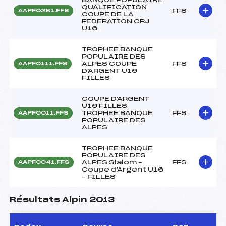
QUALIFICATION
FFS
AAPF0281.FFS
COUPE DE LA
FEDERATION CRJ
U16
TROPHEE BANQUE
POPULAIRE DES
ALPES COUPE
FFS
AAPF0111.FFS
D'ARGENT U16
FILLES
COUPE D'ARGENT
U16 FILLES
TROPHEE BANQUE
FFS
AAPF0011.FFS
POPULAIRE DES
ALPES
TROPHEE BANQUE
POPULAIRE DES
ALPES Slalom –
FFS
AAPF0041.FFS
Coupe d'Argent U16
– FILLES
Résultats Alpin 2013