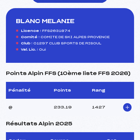
BLANC MELANIE
foi(s) le ski
Licence :
FFS2631874
Comité :
COMITE DE SKI ALPES PROVENCE
Club :
01297 CLUB SPORTS DE RISOUL
Val. Lic. :
Oui
Points Alpin FFS (10ème liste FFS 2026)
Pénalité
Points
Rang
@
233.19
1427
Résultats Alpin 2025