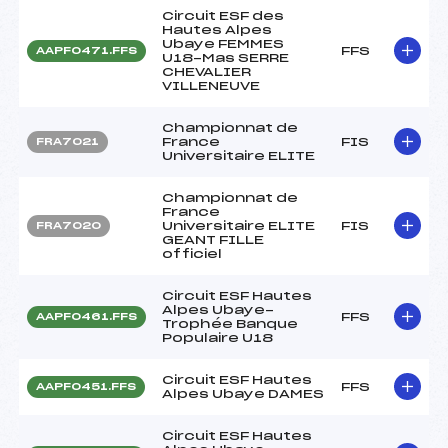
Circuit ESF des
Hautes Alpes
Ubaye FEMMES
FFS
AAPF0471.FFS
U18-Mas SERRE
CHEVALIER
VILLENEUVE
Championnat de
France
FIS
FRA7021
Universitaire ELITE
Championnat de
France
Universitaire ELITE
FIS
FRA7020
GEANT FILLE
officiel
Circuit ESF Hautes
Alpes Ubaye-
FFS
AAPF0461.FFS
Trophée Banque
Populaire U18
Circuit ESF Hautes
FFS
AAPF0451.FFS
Alpes Ubaye DAMES
Circuit ESF Hautes