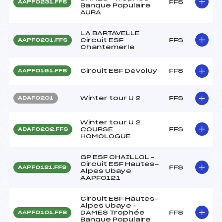
FFS
AAPF0231.FFS
Banque Populaire
AURA
LA BARTAVELLE
Circuit ESF
FFS
AAPF0201.FFS
Chantemerle
Circuit ESF Devoluy
FFS
AAPF0161.FFS
Winter tour U 2
FFS
ADAF0201
Winter tour U 2
COURSE
FFS
ADAF0202.FFS
HOMOLOGUE
GP ESF CHAILLOL –
Circuit ESF Hautes-
FFS
AAPF0121.FFS
Alpes Ubaye
AAPF0121
Circuit ESF Hautes-
Alpes Ubaye –
DAMES Trophée
FFS
AAPF0101.FFS
Banque Populaire