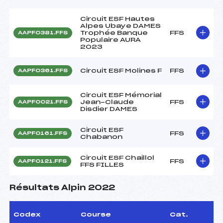
Circuit ESF Hautes
Alpes Ubaye DAMES
Trophée Banque
FFS
AAPF0381.FFS
Populaire AURA
2023
Circuit ESF Molines F
FFS
AAPF0361.FFS
Circuit ESF Mémorial
Jean-Claude
FFS
AAPF0021.FFS
Disdier DAMES
Circuit ESF
FFS
AAPF0161.FFS
Chabanon
Circuit ESF Chaillol
FFS
AAPF0121.FFS
FFS FILLES
Résultats Alpin 2022
Codex
Course
Cat.