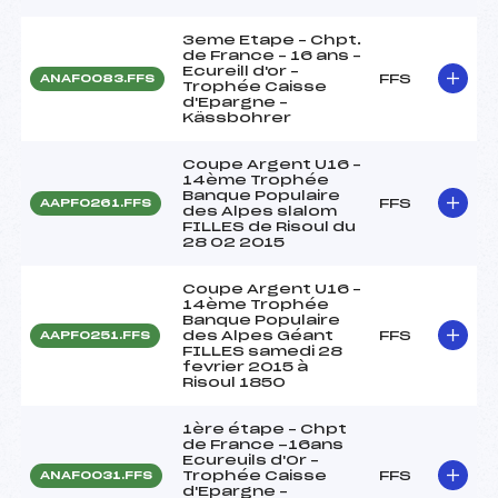
3eme Etape – Chpt.
de France – 16 ans –
Ecureill d'or –
FFS
ANAF0083.FFS
Trophée Caisse
d'Epargne –
Kässbohrer
Coupe Argent U16 –
14ème Trophée
Banque Populaire
FFS
AAPF0261.FFS
des Alpes slalom
FILLES de Risoul du
28 02 2015
Coupe Argent U16 –
14ème Trophée
Banque Populaire
des Alpes Géant
FFS
AAPF0251.FFS
FILLES samedi 28
fevrier 2015 à
Risoul 1850
1ère étape – Chpt
de France -16ans
Ecureuils d'Or –
Trophée Caisse
FFS
ANAF0031.FFS
d'Epargne –