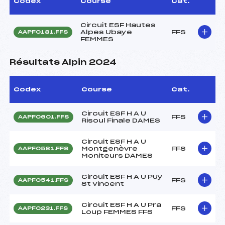
Codex
Course
Cat.
Circuit ESF Hautes
Alpes Ubaye
FFS
AAPF0181.FFS
FEMMES
Résultats Alpin 2024
Codex
Course
Cat.
Circuit ESF H A U
FFS
AAPF0601.FFS
Risoul Finale DAMES
Circuit ESF H A U
Montgenèvre
FFS
AAPF0581.FFS
Moniteurs DAMES
Circuit ESF H A U Puy
FFS
AAPF0541.FFS
St Vincent
Circuit ESF H A U Pra
FFS
AAPF0231.FFS
Loup FEMMES FFS