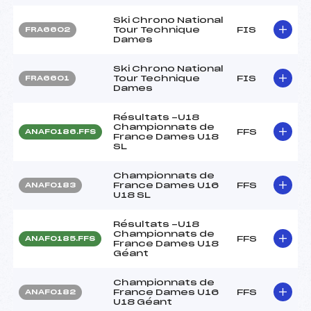
Ski Chrono National
Tour Technique
FIS
FRA6602
Dames
Ski Chrono National
Tour Technique
FIS
FRA6601
Dames
Résultats -U18
Championnats de
FFS
ANAF0186.FFS
France Dames U18
SL
Championnats de
France Dames U16
FFS
ANAF0183
U18 SL
Résultats -U18
Championnats de
FFS
ANAF0185.FFS
France Dames U18
Géant
Championnats de
France Dames U16
FFS
ANAF0182
U18 Géant