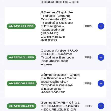
DOSSARDS ROUGES
20ème Chpt de
France -16ans
Ecureuils d'Or –
Trophée Caisse
d'Epargne –
FFS
ANAF0121.FFS
Kassbohrer
(FINALE)
DOSSASRDS
ROUGES
Coupe Argent U16
FILLES – 14ème
Trophée Banque
FFS
AAPF0401.FFS
Populaire des
Alpes
3ème étape – Chpt
de France -16ans
Ecureuils d'Or
FFS
ANAF0082.FFS
Trophée Caisse
d'Epargne –
Kassbohrer
3eme ETAPE – Chpt.
DE FRANCE – 16ANS
FFS
ANAF0081.FFS
– ECUREUILS D'OR