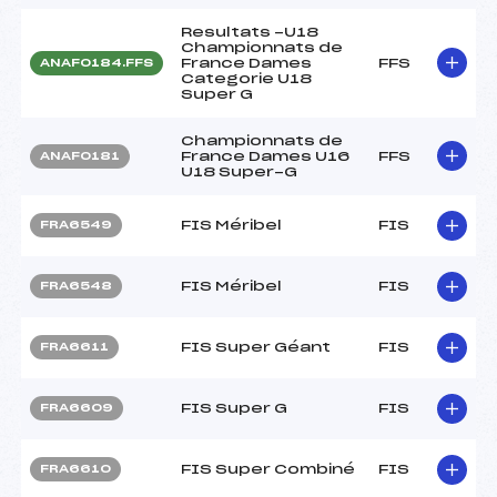
Resultats -U18
Championnats de
France Dames
FFS
ANAF0184.FFS
Categorie U18
Super G
Championnats de
France Dames U16
FFS
ANAF0181
U18 Super-G
FIS Méribel
FIS
FRA6549
FIS Méribel
FIS
FRA6548
FIS Super Géant
FIS
FRA6611
FIS Super G
FIS
FRA6609
FIS Super Combiné
FIS
FRA6610