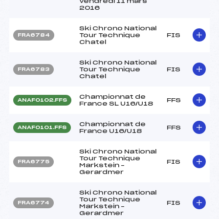
Vendredi 11 mars
2016
Ski Chrono National
Tour Technique
FIS
FRA6784
Chatel
Ski Chrono National
Tour Technique
FIS
FRA6783
Chatel
Championnat de
FFS
ANAF0102.FFS
France SL U16/U18
Championnat de
FFS
ANAF0101.FFS
France U16/U18
Ski Chrono National
Tour Technique
FIS
FRA6775
Markstein –
Gerardmer
Ski Chrono National
Tour Technique
FIS
FRA6774
Markstein –
Gerardmer