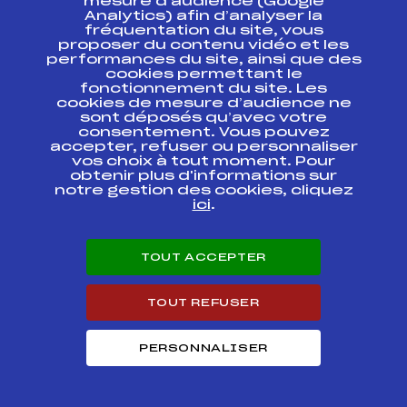
mesure d’audience (Google
DES ALPES CRJ U 14
FFS
AAPF0362.FFS
Analytics) afin d’analyser la
– QUALI COUPE DE
fréquentation du site, vous
LA FEDERATION
proposer du contenu vidéo et les
performances du site, ainsi que des
Trophée Banque
cookies permettant le
Populaire des Alpes
FFS
AAPF0311.FFS
fonctionnement du site. Les
Filles
cookies de mesure d’audience ne
sont déposés qu’avec votre
consentement. Vous pouvez
12ème EDITION
accepter, refuser ou personnaliser
TROPHEE BANQUE
POPULAIRE DES
vos choix à tout moment. Pour
ALPES CRJ
FFS
AAPF0221.FFS
obtenir plus d'informations sur
Benjamins
notre gestion des cookies, cliquez
Montgenèvre U 14
ici
.
Dames
CRJ U14
FFS
AAPF0171.FFS
TOUT ACCEPTER
Trophée Banque
TOUT REFUSER
Populaire des
FFS
AAPF0161.FFS
Alpes** CRJ U14
PERSONNALISER
DEVOLUY Trophée
Banque Populaire
FFS
AAPF0041.FFS
des Alpes CRJ U14
FILLES