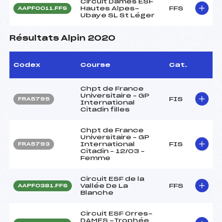
Circuit Dames ESF
Hautes Alpes-
FFS
AAPF0011.FFS
Ubaye SL St Léger
Résultats Alpin 2020
Codex
Course
Cat.
Chpt de France
Universitaire – GP
FIS
FRA5795
International
Citadin filles
Chpt de France
Universitaire – GP
International
FIS
FRA5793
Citadin – 12/03 –
Femme
Circuit ESF de la
Vallée De La
FFS
AAPF0381.FFS
Blanche
Circuit ESF Orres-
DAMES -Trophée