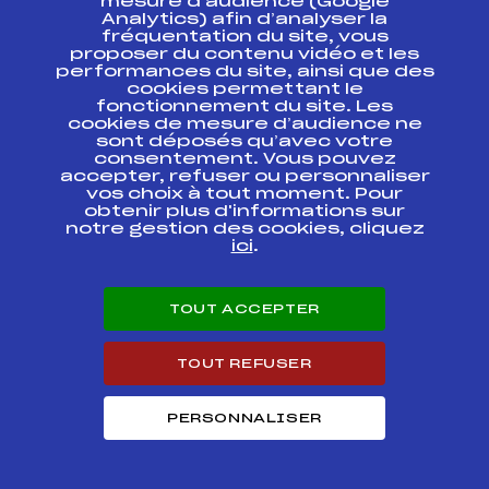
mesure d’audience (Google
DES ALPES CRJ U 14
FFS
AAPF0362.FFS
Analytics) afin d’analyser la
– QUALI COUPE DE
fréquentation du site, vous
LA FEDERATION
proposer du contenu vidéo et les
performances du site, ainsi que des
Trophée Banque
cookies permettant le
Populaire des Alpes
FFS
AAPF0311.FFS
fonctionnement du site. Les
Filles
cookies de mesure d’audience ne
sont déposés qu’avec votre
consentement. Vous pouvez
12ème EDITION
accepter, refuser ou personnaliser
TROPHEE BANQUE
POPULAIRE DES
vos choix à tout moment. Pour
ALPES CRJ
FFS
AAPF0221.FFS
obtenir plus d'informations sur
Benjamins
notre gestion des cookies, cliquez
Montgenèvre U 14
ici
.
Dames
CRJ U14
FFS
AAPF0171.FFS
TOUT ACCEPTER
Trophée Banque
TOUT REFUSER
Populaire des
FFS
AAPF0161.FFS
Alpes** CRJ U14
PERSONNALISER
DEVOLUY Trophée
Banque Populaire
FFS
AAPF0041.FFS
des Alpes CRJ U14
FILLES