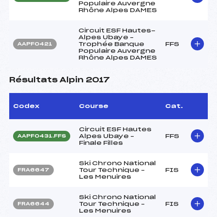
Populaire Auvergne
Rhône Alpes DAMES
Circuit ESF Hautes-
Alpes Ubaye –
Trophée Banque
FFS
AAPF0421
Populaire Auvergne
Rhône Alpes DAMES
Résultats Alpin 2017
Codex
Course
Cat.
Circuit ESF Hautes
Alpes Ubaye –
FFS
AAPF0431.FFS
Finale Filles
Ski Chrono National
Tour Technique –
FIS
FRA6647
Les Menuires
Ski Chrono National
Tour Technique –
FIS
FRA6644
Les Menuires