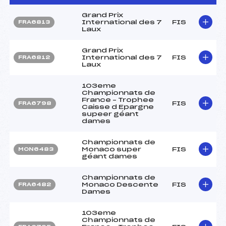
Grand Prix
International des 7
FIS
FRA6813
Laux
Grand Prix
International des 7
FIS
FRA6812
Laux
103eme
Championnats de
France – Trophee
FIS
FRA6798
Caisse d Epargne
supeer géant
dames
Championnats de
Monaco super
FIS
MON6483
géant dames
Championnats de
Monaco Descente
FIS
FRA6482
Dames
103eme
Championnats de