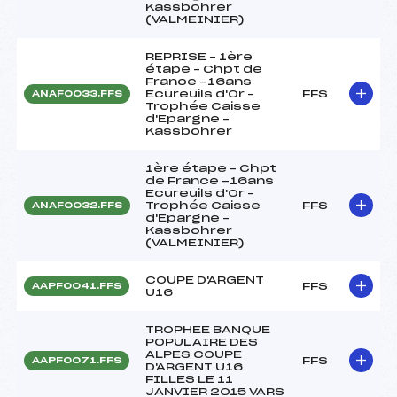
Kassbohrer
(VALMEINIER)
REPRISE – 1ère
étape – Chpt de
France -16ans
Ecureuils d'Or –
FFS
ANAF0033.FFS
Trophée Caisse
d'Epargne –
Kassbohrer
1ère étape – Chpt
de France -16ans
Ecureuils d'Or –
Trophée Caisse
FFS
ANAF0032.FFS
d'Epargne –
Kassbohrer
(VALMEINIER)
COUPE D'ARGENT
FFS
AAPF0041.FFS
U16
TROPHEE BANQUE
POPULAIRE DES
ALPES COUPE
FFS
AAPF0071.FFS
D'ARGENT U16
FILLES LE 11
JANVIER 2015 VARS