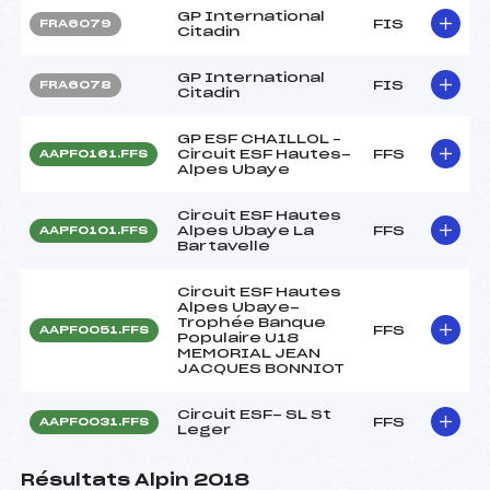
GP International
FIS
FRA6079
Citadin
GP International
FIS
FRA6078
Citadin
GP ESF CHAILLOL –
Circuit ESF Hautes-
FFS
AAPF0161.FFS
Alpes Ubaye
Circuit ESF Hautes
Alpes Ubaye La
FFS
AAPF0101.FFS
Bartavelle
Circuit ESF Hautes
Alpes Ubaye-
Trophée Banque
FFS
AAPF0051.FFS
Populaire U18
MEMORIAL JEAN
JACQUES BONNIOT
Circuit ESF- SL St
FFS
AAPF0031.FFS
Leger
Résultats Alpin 2018