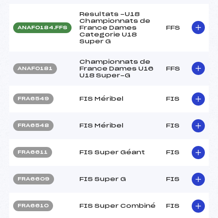
Resultats -U18
Championnats de
France Dames
FFS
ANAF0184.FFS
Categorie U18
Super G
Championnats de
France Dames U16
FFS
ANAF0181
U18 Super-G
FIS Méribel
FIS
FRA6549
FIS Méribel
FIS
FRA6548
FIS Super Géant
FIS
FRA6611
FIS Super G
FIS
FRA6609
FIS Super Combiné
FIS
FRA6610