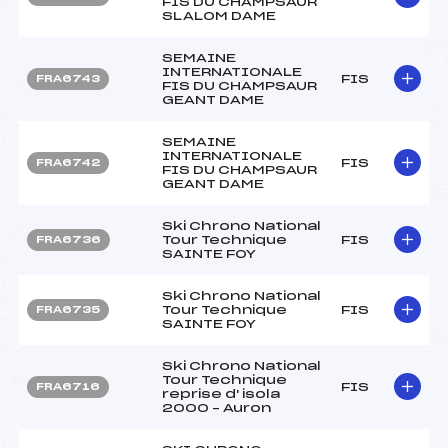
FIS DU CHAMPSAUR
SLALOM DAME
SEMAINE
INTERNATIONALE
FIS
FRA6743
FIS DU CHAMPSAUR
GEANT DAME
SEMAINE
INTERNATIONALE
FIS
FRA6742
FIS DU CHAMPSAUR
GEANT DAME
Ski Chrono National
Tour Technique
FIS
FRA6736
SAINTE FOY
Ski Chrono National
Tour Technique
FIS
FRA6735
SAINTE FOY
Ski Chrono National
Tour Technique
FIS
FRA6716
reprise d' isola
2000 – Auron