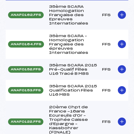
35ème SCARA
Homologation
Française des
FFS
ANAF0162.FFS
Epreuves
Internationales
35ème SCARA –
Homologation
Française des
FFS
ANAF0164.FFS
épreuves
Internationales
35ème SCARA 2015
Pré-Qualif Filles
FFS
ANAF0152.FFS
U16 Tracé B MBS
35ème SCARA 2015
Qualification Filles
FFS
ANAF0153.FFS
U16 MBS
20ème Chpt de
France -16ans
Ecureuils d'Or –
Trophée Caisse
FFS
ANAF0122.FFS
d'Epargne –
Kassbohrer
(FINALE)