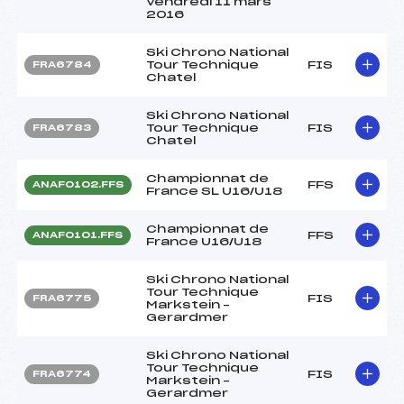
Vendredi 11 mars
2016
Ski Chrono National
Tour Technique
FIS
FRA6784
Chatel
Ski Chrono National
Tour Technique
FIS
FRA6783
Chatel
Championnat de
FFS
ANAF0102.FFS
France SL U16/U18
Championnat de
FFS
ANAF0101.FFS
France U16/U18
Ski Chrono National
Tour Technique
FIS
FRA6775
Markstein –
Gerardmer
Ski Chrono National
Tour Technique
FIS
FRA6774
Markstein –
Gerardmer