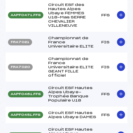
Circuit ESF des
Hautes Alpes
Ubaye FEMMES
FFS
AAPF0471.FFS
U18-Mas SERRE
CHEVALIER
VILLENEUVE
Championnat de
France
FIS
FRA7021
Universitaire ELITE
Championnat de
France
Universitaire ELITE
FIS
FRA7020
GEANT FILLE
officiel
Circuit ESF Hautes
Alpes Ubaye-
FFS
AAPF0461.FFS
Trophée Banque
Populaire U18
Circuit ESF Hautes
FFS
AAPF0451.FFS
Alpes Ubaye DAMES
Circuit ESF Hautes