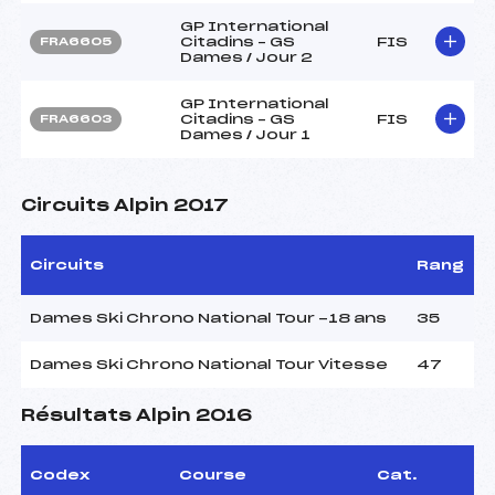
GP International
Citadins – GS
FIS
FRA6605
Dames / Jour 2
GP International
Citadins – GS
FIS
FRA6603
Dames / Jour 1
Circuits Alpin 2017
Circuits
Rang
Dames Ski Chrono National Tour -18 ans
35
Dames Ski Chrono National Tour Vitesse
47
Résultats Alpin 2016
Codex
Course
Cat.