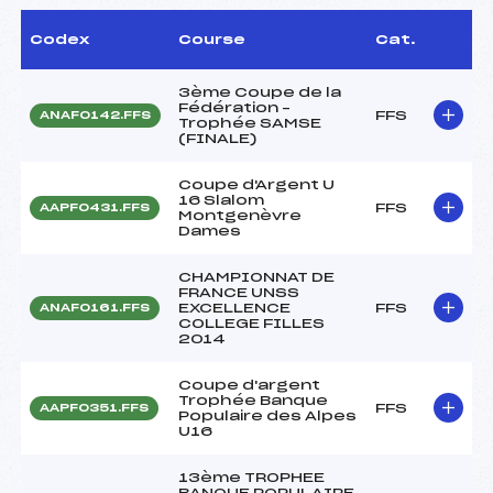
Codex
Course
Cat.
3ème Coupe de la
Fédération –
FFS
ANAF0142.FFS
Trophée SAMSE
(FINALE)
Coupe d'Argent U
16 Slalom
FFS
AAPF0431.FFS
Montgenèvre
Dames
CHAMPIONNAT DE
FRANCE UNSS
EXCELLENCE
FFS
ANAF0161.FFS
COLLEGE FILLES
2014
Coupe d'argent
Trophée Banque
FFS
AAPF0351.FFS
Populaire des Alpes
U16
13ème TROPHEE
BANQUE POPULAIRE