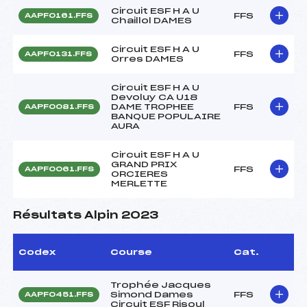
Circuit ESF H A U
FFS
AAPF0161.FFS
Chaillol DAMES
Circuit ESF H A U
FFS
AAPF0131.FFS
Orres DAMES
Circuit ESF H A U
Devoluy CA U18
DAME TROPHEE
FFS
AAPF0081.FFS
BANQUE POPULAIRE
AURA
Circuit ESF H A U
GRAND PRIX
FFS
AAPF0061.FFS
ORCIERES
MERLETTE
Résultats Alpin 2023
Codex
Course
Cat.
Trophée Jacques
Simond Dames
FFS
AAPF0451.FFS
Circuit ESF Risoul