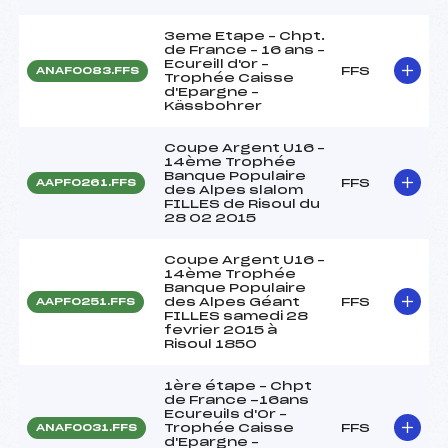
3eme Etape – Chpt.
de France – 16 ans –
Ecureill d'or –
FFS
ANAF0083.FFS
Trophée Caisse
d'Epargne –
Kässbohrer
Coupe Argent U16 –
14ème Trophée
Banque Populaire
FFS
AAPF0261.FFS
des Alpes slalom
FILLES de Risoul du
28 02 2015
Coupe Argent U16 –
14ème Trophée
Banque Populaire
des Alpes Géant
FFS
AAPF0251.FFS
FILLES samedi 28
fevrier 2015 à
Risoul 1850
1ère étape – Chpt
de France -16ans
Ecureuils d'Or –
Trophée Caisse
FFS
ANAF0031.FFS
d'Epargne –