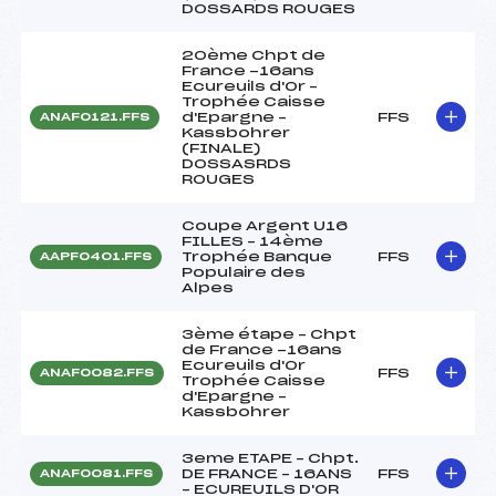
DOSSARDS ROUGES
20ème Chpt de
France -16ans
Ecureuils d'Or –
Trophée Caisse
d'Epargne –
FFS
ANAF0121.FFS
Kassbohrer
(FINALE)
DOSSASRDS
ROUGES
Coupe Argent U16
FILLES – 14ème
Trophée Banque
FFS
AAPF0401.FFS
Populaire des
Alpes
3ème étape – Chpt
de France -16ans
Ecureuils d'Or
FFS
ANAF0082.FFS
Trophée Caisse
d'Epargne –
Kassbohrer
3eme ETAPE – Chpt.
DE FRANCE – 16ANS
FFS
ANAF0081.FFS
– ECUREUILS D'OR