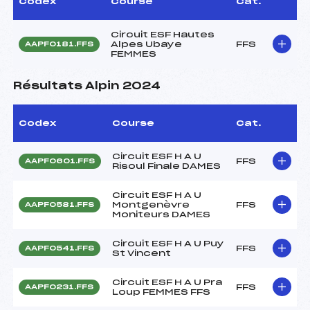
Codex
Course
Cat.
Circuit ESF Hautes
Alpes Ubaye
FFS
AAPF0181.FFS
FEMMES
Résultats Alpin 2024
Codex
Course
Cat.
Circuit ESF H A U
FFS
AAPF0601.FFS
Risoul Finale DAMES
Circuit ESF H A U
Montgenèvre
FFS
AAPF0581.FFS
Moniteurs DAMES
Circuit ESF H A U Puy
FFS
AAPF0541.FFS
St Vincent
Circuit ESF H A U Pra
FFS
AAPF0231.FFS
Loup FEMMES FFS