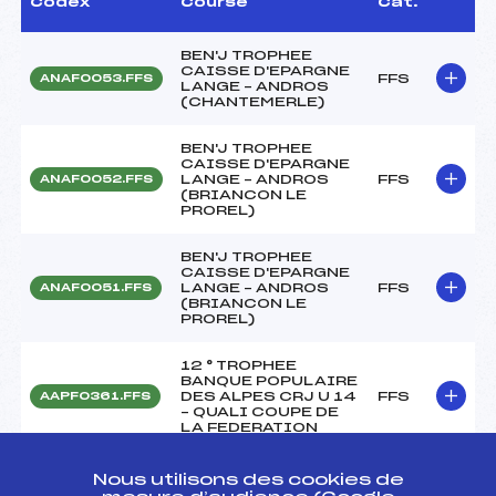
Codex
Course
Cat.
BEN'J TROPHEE
CAISSE D'EPARGNE
FFS
ANAF0053.FFS
LANGE – ANDROS
(CHANTEMERLE)
BEN'J TROPHEE
CAISSE D'EPARGNE
LANGE – ANDROS
FFS
ANAF0052.FFS
(BRIANCON LE
PROREL)
BEN'J TROPHEE
CAISSE D'EPARGNE
LANGE – ANDROS
FFS
ANAF0051.FFS
(BRIANCON LE
PROREL)
12 ° TROPHEE
BANQUE POPULAIRE
DES ALPES CRJ U 14
FFS
AAPF0361.FFS
– QUALI COUPE DE
LA FEDERATION
12 ° TROPHEE
Nous utilisons des cookies de
BANQUE POPULAIRE