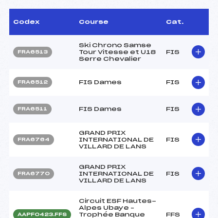
Codex
Course
Cat.
Ski Chrono Samse
Tour Vitesse et U18
FIS
FRA6513
Serre Chevalier
FIS Dames
FIS
FRA6512
FIS Dames
FIS
FRA6511
GRAND PRIX
INTERNATIONAL DE
FIS
FRA6764
VILLARD DE LANS
GRAND PRIX
INTERNATIONAL DE
FIS
FRA6770
VILLARD DE LANS
Circuit ESF Hautes-
Alpes Ubaye –
Trophée Banque
FFS
AAPF0423.FFS