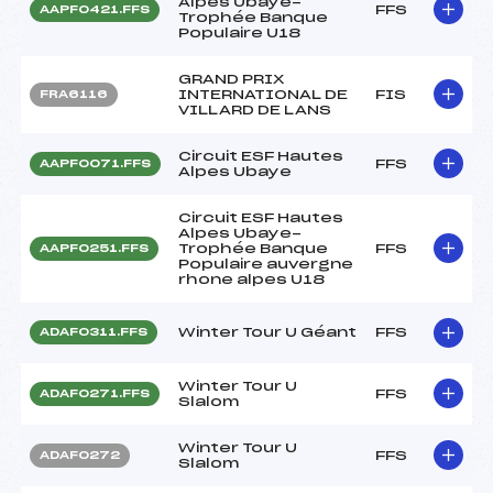
Alpes Ubaye-
FFS
AAPF0421.FFS
Trophée Banque
Populaire U18
GRAND PRIX
INTERNATIONAL DE
FIS
FRA6116
VILLARD DE LANS
Circuit ESF Hautes
FFS
AAPF0071.FFS
Alpes Ubaye
Circuit ESF Hautes
Alpes Ubaye-
Trophée Banque
FFS
AAPF0251.FFS
Populaire auvergne
rhone alpes U18
Winter Tour U Géant
FFS
ADAF0311.FFS
Winter Tour U
FFS
ADAF0271.FFS
Slalom
Winter Tour U
FFS
ADAF0272
Slalom