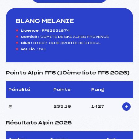
BLANC MELANIE
foi(s) le ski
Licence :
FFS2631874
Comité :
COMITE DE SKI ALPES PROVENCE
Club :
01297 CLUB SPORTS DE RISOUL
Val. Lic. :
Oui
Points Alpin FFS (10ème liste FFS 2026)
Pénalité
Points
Rang
@
233.19
1427
Résultats Alpin 2025