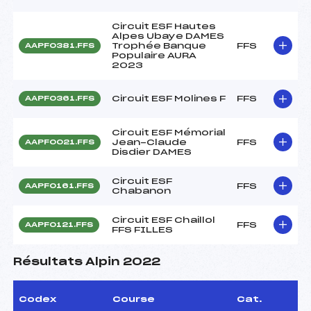
Circuit ESF Hautes
Alpes Ubaye DAMES
Trophée Banque
FFS
AAPF0381.FFS
Populaire AURA
2023
Circuit ESF Molines F
FFS
AAPF0361.FFS
Circuit ESF Mémorial
Jean-Claude
FFS
AAPF0021.FFS
Disdier DAMES
Circuit ESF
FFS
AAPF0161.FFS
Chabanon
Circuit ESF Chaillol
FFS
AAPF0121.FFS
FFS FILLES
Résultats Alpin 2022
Codex
Course
Cat.