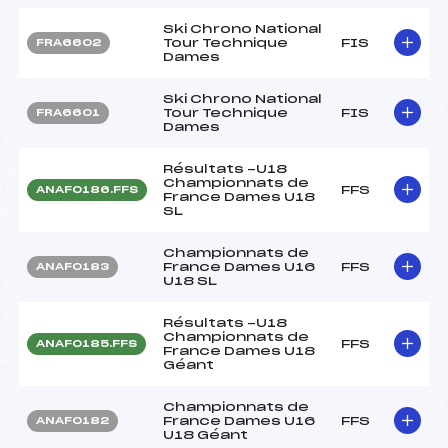
Ski Chrono National
Tour Technique
FIS
FRA6602
Dames
Ski Chrono National
Tour Technique
FIS
FRA6601
Dames
Résultats -U18
Championnats de
FFS
ANAF0186.FFS
France Dames U18
SL
Championnats de
France Dames U16
FFS
ANAF0183
U18 SL
Résultats -U18
Championnats de
FFS
ANAF0185.FFS
France Dames U18
Géant
Championnats de
France Dames U16
FFS
ANAF0182
U18 Géant