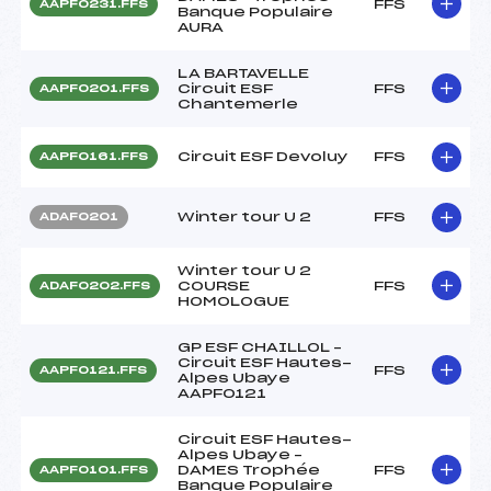
FFS
AAPF0231.FFS
Banque Populaire
AURA
LA BARTAVELLE
Circuit ESF
FFS
AAPF0201.FFS
Chantemerle
Circuit ESF Devoluy
FFS
AAPF0161.FFS
Winter tour U 2
FFS
ADAF0201
Winter tour U 2
COURSE
FFS
ADAF0202.FFS
HOMOLOGUE
GP ESF CHAILLOL –
Circuit ESF Hautes-
FFS
AAPF0121.FFS
Alpes Ubaye
AAPF0121
Circuit ESF Hautes-
Alpes Ubaye –
DAMES Trophée
FFS
AAPF0101.FFS
Banque Populaire