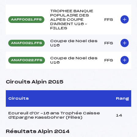
TROPHEE BANQUE
POPULAIRE DES
ALPES COUPE
FFS
AAPF0021.FFS
D'ARGENT U16 –
FILLES
Coupe de Noel des
FFS
ANAF0021.FFS
U16
Coupe de Noel des
FFS
ANAF0022.FFS
U16
Circuits Alpin 2015
Circuits
Rang
Ecureuil d'Or -16 ans Trophée Caisse
14
d'Epargne Kassbohrer (Filles)
Résultats Alpin 2014