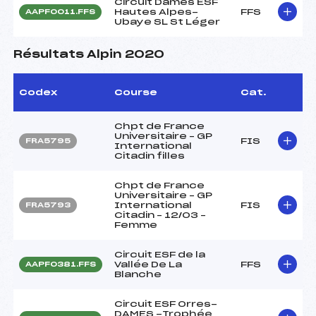
Circuit Dames ESF
Hautes Alpes-
FFS
AAPF0011.FFS
Ubaye SL St Léger
Résultats Alpin 2020
Codex
Course
Cat.
Chpt de France
Universitaire – GP
FIS
FRA5795
International
Citadin filles
Chpt de France
Universitaire – GP
International
FIS
FRA5793
Citadin – 12/03 –
Femme
Circuit ESF de la
Vallée De La
FFS
AAPF0381.FFS
Blanche
Circuit ESF Orres-
DAMES -Trophée