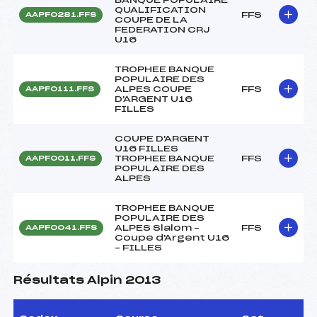
QUALIFICATION
FFS
AAPF0281.FFS
COUPE DE LA
FEDERATION CRJ
U16
TROPHEE BANQUE
POPULAIRE DES
ALPES COUPE
FFS
AAPF0111.FFS
D'ARGENT U16
FILLES
COUPE D'ARGENT
U16 FILLES
TROPHEE BANQUE
FFS
AAPF0011.FFS
POPULAIRE DES
ALPES
TROPHEE BANQUE
POPULAIRE DES
ALPES Slalom –
FFS
AAPF0041.FFS
Coupe d'Argent U16
– FILLES
Résultats Alpin 2013