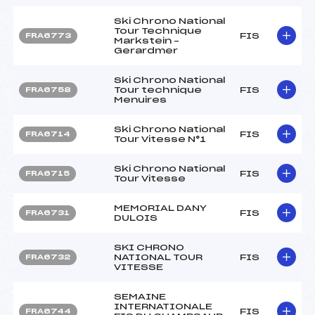
Ski Chrono National
Tour Technique
FIS
FRA6773
Markstein –
Gerardmer
Ski Chrono National
Tour technique
FIS
FRA6758
Menuires
Ski Chrono National
FIS
FRA6714
Tour Vitesse N°1
Ski Chrono National
FIS
FRA6715
Tour Vitesse
MEMORIAL DANY
FIS
FRA6731
DULOIS
SKI CHRONO
NATIONAL TOUR
FIS
FRA6732
VITESSE
SEMAINE
INTERNATIONALE
FIS
FRA6744