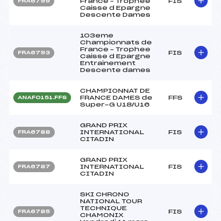
France – Trophee
FIS
FRA6795
Caisse d Epargne
Descente Dames
103eme
Championnats de
France – Trophee
FIS
FRA6793
Caisse d Epargne
Entrainement
Descente dames
CHAMPIONNAT DE
FRANCE DAMES de
FFS
ANAF0151.FFS
Super-G U18/U16
GRAND PRIX
INTERNATIONAL
FIS
FRA6788
CITADIN
GRAND PRIX
INTERNATIONAL
FIS
FRA6787
CITADIN
SKI CHRONO
NATIONAL TOUR
TECHNIQUE
FIS
FRA6785
CHAMONIX