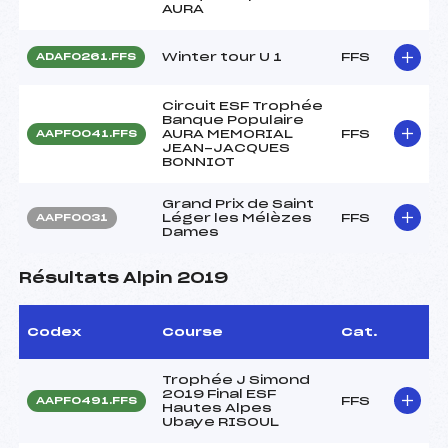
AURA
Winter tour U 1
FFS
ADAF0261.FFS
Circuit ESF Trophée
Banque Populaire
AURA MEMORIAL
FFS
AAPF0041.FFS
JEAN-JACQUES
BONNIOT
Grand Prix de Saint
Léger les Mélèzes
FFS
AAPF0031
Dames
Résultats Alpin 2019
Codex
Course
Cat.
Trophée J Simond
2019 Final ESF
FFS
AAPF0491.FFS
Hautes Alpes
Ubaye RISOUL