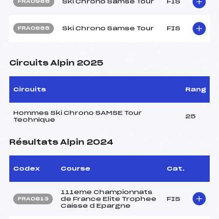
Ski Chrono Samse Tour
FIS
FRA0966
Ski Chrono Samse Tour
FIS
FRA0965
Circuits Alpin 2025
Circuits
Rang
Hommes Ski Chrono SAMSE Tour
25
Technique
Résultats Alpin 2024
Codex
Course
Cat.
111eme Championnats
de France Elite Trophee
FIS
FRA0813
Caisse d Epargne