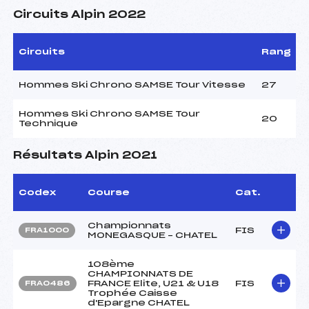
Circuits Alpin 2022
Circuits
Rang
Hommes Ski Chrono SAMSE Tour Vitesse
27
Hommes Ski Chrono SAMSE Tour
20
Technique
Résultats Alpin 2021
Codex
Course
Cat.
Championnats
FIS
FRA1000
MONEGASQUE – CHATEL
108ème
CHAMPIONNATS DE
FRANCE Elite, U21 & U18
FIS
FRA0486
Trophée Caisse
d'Epargne CHATEL