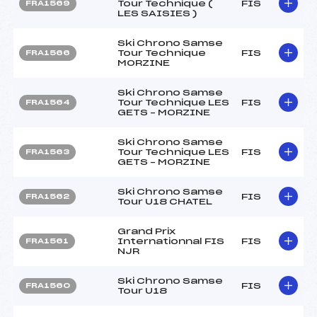
Tour Technique (
FIS
FRA1569
LES SAISIES )
Ski Chrono Samse
Tour Technique
FIS
FRA1566
MORZINE
Ski Chrono Samse
Tour Technique LES
FIS
FRA1564
GETS – MORZINE
Ski Chrono Samse
Tour Technique LES
FIS
FRA1563
GETS – MORZINE
Ski Chrono Samse
FIS
FRA1562
Tour U18 CHATEL
Grand Prix
Internationnal FIS
FIS
FRA1561
NJR
Ski Chrono Samse
FIS
FRA1560
Tour U18