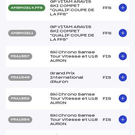
GP VITAM ARAVIS
SKI COMPET
FFS
AMBM0214.FFS
"QUALIF COUPE DE
LA FFS"
GP VITAM ARAVIS
SKI COMPET
FFS
AMBM0211
"QUALIF COUPE DE
LA FFS"
Ski Chrono Samse
Tour Vitesse et U18
FIS
FRA1557
AURON
Grand Prix
International
FIS
FRA1545
d'Auron
Ski Chrono Samse
Tour Vitesse et U18
FIS
FRA1553
AURON
Ski Chrono Samse
Tour Vitesse et U18
FIS
FRA1554
AURON