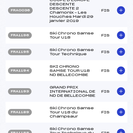
DESCENTE
DESCENTE 2
FIS
FRA0036
Chamonix – Les
Houches Mardi 29
janvier 2019
Ski Chrono Samse
FIS
FRA1196
Tour U18
Ski Chrono Samse
FIS
FRA1195
Tour Technique
SKI CHRONO
SAMSE TOUR U18
FIS
FRA1194
ND BELLECOMBE
GRAND PRIX
INTERNATIONAL DE
FIS
FRA1193
ND DE BELLECOMBE
Ski Chrono Samse
Tour U18 du
FIS
FRA1189
Champsaur
Ski Chrono Samse
Tour Technique du
FIS
FRA1188