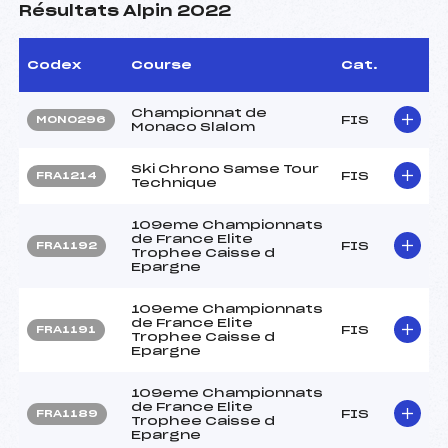
Résultats Alpin 2022
Codex
Course
Cat.
Championnat de
FIS
MON0296
Monaco Slalom
Ski Chrono Samse Tour
FIS
FRA1214
Technique
109eme Championnats
de France Elite
FIS
FRA1192
Trophee Caisse d
Epargne
109eme Championnats
de France Elite
FIS
FRA1191
Trophee Caisse d
Epargne
109eme Championnats
de France Elite
FIS
FRA1189
Trophee Caisse d
Epargne