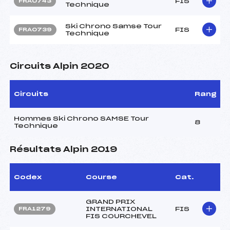
FIS
FRA0743
Technique
Ski Chrono Samse Tour
FIS
FRA0739
Technique
Circuits Alpin 2020
Circuits
Rang
Hommes Ski Chrono SAMSE Tour
8
Technique
Résultats Alpin 2019
Codex
Course
Cat.
GRAND PRIX
INTERNATIONAL
FIS
FRA1279
FIS COURCHEVEL