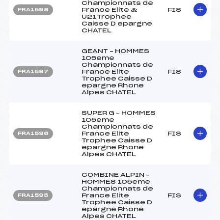
Championnats de
France Elite &
FIS
FRA1598
U21Trophee
Caisse D epargne
CHATEL
GEANT – HOMMES
105eme
Championnats de
France Elite
FIS
FRA1597
Trophee Caisse D
epargne Rhone
Alpes CHATEL
SUPER G – HOMMES
105eme
Championnats de
France Elite
FIS
FRA1596
Trophee Caisse D
epargne Rhone
Alpes CHATEL
COMBINE ALPIN –
HOMMES 105eme
Championnats de
France Elite
FIS
FRA1595
Trophee Caisse D
epargne Rhone
Alpes CHATEL