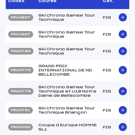
Codex
Course
Cat.
Ski Chrono Samse Tour
FIS
FRA0827
Technique
Ski Chrono Samse Tour
FIS
FRA0827
Technique
Ski Chrono Samse Tour
FIS
FRA0789
Technique
GRAND PRIX
INTERNATIONAL DE ND
FIS
FRA0779
BELLECOMBE
Ski Chrono Samse Tour
Technique et U18 Notre
FIS
FRA0778
Dame de Bellecombe
Ski Chrono Samse Tour
FIS
FRA0761
Technique Briançon
Coupe d Europe HOMME
FIS
FRA0033
SL1