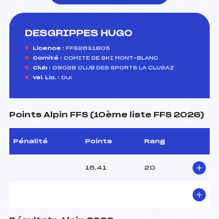
DESGRIPPES HUGO
foi(s) le ski
Licence :
FFS2631805
Comité :
COMITE DE SKI MONT-BLANC
Club :
09028 CLUB DES SPORTS LA CLUSAZ
Val. Lic. :
Oui
Points Alpin FFS (10ème liste FFS 2026)
Pénalité
Points
Rang
15.41
20