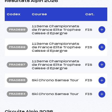
Résultats Alpin 2026
Codex
Course
Cat.
113eme Championnats
de France Elite Trophee
FIS
FRA0689
Caisse d Epargne
113eme Championnats
de France Elite Trophee
FIS
FRA0688
Caisse d Epargne
113eme Championnats
de France Elite Trophee
FIS
FRA0687
Caisse d Epargne
Ski Chrono Samse Tour
FIS
FRA0665
Ski Chrono Samse Tour
FIS
FRA0664
Circuits Alpin 2026