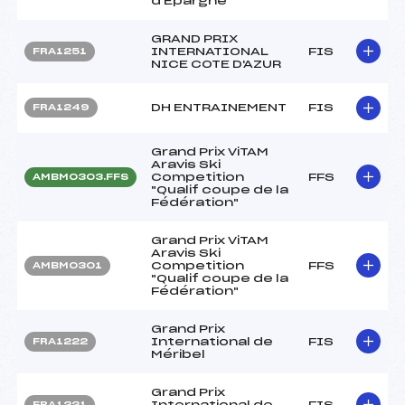
d'Epargne
GRAND PRIX
INTERNATIONAL
FIS
FRA1251
NICE COTE D'AZUR
DH ENTRAINEMENT
FIS
FRA1249
Grand Prix ViTAM
Aravis Ski
Competition
FFS
AMBM0303.FFS
"Qualif coupe de la
Fédération"
Grand Prix ViTAM
Aravis Ski
Competition
FFS
AMBM0301
"Qualif coupe de la
Fédération"
Grand Prix
International de
FIS
FRA1222
Méribel
Grand Prix
International de
FIS
FRA1221