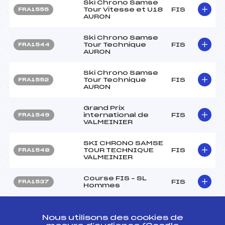
Ski Chrono Samse
Tour Vitesse et U18
FIS
FRA1555
AURON
Ski Chrono Samse
Tour Technique
FIS
FRA1544
AURON
Ski Chrono Samse
Tour Technique
FIS
FRA1552
AURON
Grand Prix
international de
FIS
FRA1549
VALMEINIER
SKI CHRONO SAMSE
TOUR TECHNIQUE
FIS
FRA1548
VALMEINIER
Course FIS – SL
FIS
FRA1537
Hommes
Ski Chrono Samse
Tour U18 – GS
FIS
FRA1538
Nous utilisons des cookies de
Hommes