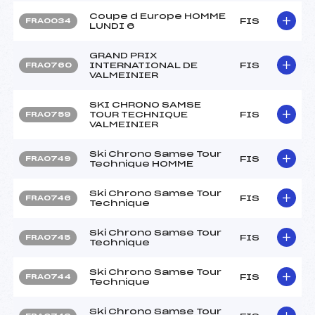
Coupe d Europe HOMME
FIS
FRA0034
LUNDI 6
GRAND PRIX
INTERNATIONAL DE
FIS
FRA0760
VALMEINIER
SKI CHRONO SAMSE
TOUR TECHNIQUE
FIS
FRA0759
VALMEINIER
Ski Chrono Samse Tour
FIS
FRA0749
Technique HOMME
Ski Chrono Samse Tour
FIS
FRA0746
Technique
Ski Chrono Samse Tour
FIS
FRA0745
Technique
Ski Chrono Samse Tour
FIS
FRA0744
Technique
Ski Chrono Samse Tour