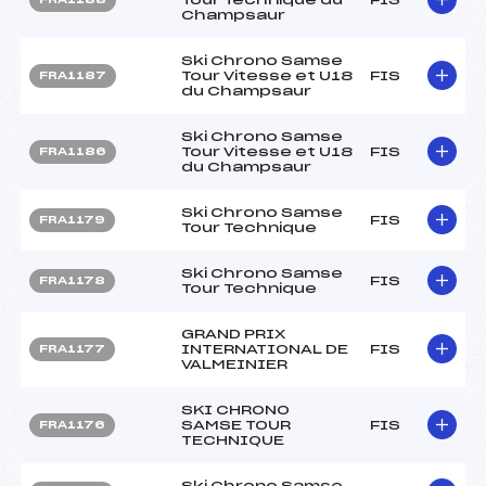
Champsaur
Ski Chrono Samse
Tour Vitesse et U18
FIS
FRA1187
du Champsaur
Ski Chrono Samse
Tour Vitesse et U18
FIS
FRA1186
du Champsaur
Ski Chrono Samse
FIS
FRA1179
Tour Technique
Ski Chrono Samse
FIS
FRA1178
Tour Technique
GRAND PRIX
INTERNATIONAL DE
FIS
FRA1177
VALMEINIER
SKI CHRONO
SAMSE TOUR
FIS
FRA1176
TECHNIQUE
Ski Chrono Samse