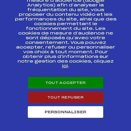
mesure d’audience (Google
Analytics) afin d’analyser la
Ski Chrono Samse
fréquentation du site, vous
Tour Technique –
FIS
FRA1539
proposer du contenu vidéo et les
GS Hommes
performances du site, ainsi que des
cookies permettant le
fonctionnement du site. Les
cookies de mesure d’audience ne
Circuits Alpin 2018
sont déposés qu’avec votre
consentement. Vous pouvez
accepter, refuser ou personnaliser
vos choix à tout moment. Pour
Circuits
Rang
obtenir plus d'informations sur
notre gestion des cookies, cliquez
ici
.
Hommes Ski Chrono SAMSE Tour -18 ans
3
Hommes Ski Chrono SAMSE Tour Vitesse
13
TOUT ACCEPTER
Hommes Ski Chrono SAMSE Tour
38
Technique
TOUT REFUSER
Résultats Alpin 2017
PERSONNALISER
Codex
Course
Cat.