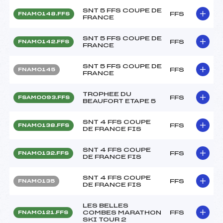
SNT 5 FFS COUPE DE
FFS
FNAM0148.FFS
FRANCE
SNT 5 FFS COUPE DE
FFS
FNAM0142.FFS
FRANCE
SNT 5 FFS COUPE DE
FFS
FNAM0145
FRANCE
TROPHEE DU
FFS
FSAM0093.FFS
BEAUFORT ETAPE 5
SNT 4 FFS COUPE
FFS
FNAM0138.FFS
DE FRANCE FIS
SNT 4 FFS COUPE
FFS
FNAM0132.FFS
DE FRANCE FIS
SNT 4 FFS COUPE
FFS
FNAM0135
DE FRANCE FIS
LES BELLES
COMBES MARATHON
FFS
FNAM0121.FFS
SKI TOUR 2