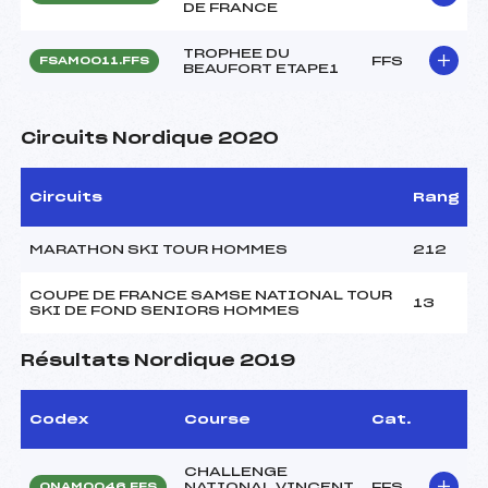
DE FRANCE
TROPHEE DU
FFS
FSAM0011.FFS
BEAUFORT ETAPE1
Circuits Nordique 2020
Circuits
Rang
MARATHON SKI TOUR HOMMES
212
COUPE DE FRANCE SAMSE NATIONAL TOUR
13
SKI DE FOND SENIORS HOMMES
Résultats Nordique 2019
Codex
Course
Cat.
CHALLENGE
NATIONAL VINCENT
FFS
ONAM0046.FFS