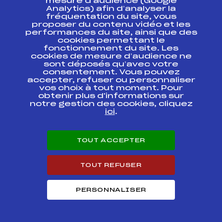
mesure d’audience (Google
SAMSE NATIONAL
Analytics) afin d’analyser la
TOUR FFS 1 COUPE
FFS
fréquentation du site, vous
FNAM0022.FFS
DE FRANCE INDIV
proposer du contenu vidéo et les
CLASSIQUE
performances du site, ainsi que des
cookies permettant le
fonctionnement du site. Les
CHRONO SELECTIF
FFS
FNAM0442.FFS
cookies de mesure d’audience ne
sont déposés qu’avec votre
consentement. Vous pouvez
CRITERIUM DE LA
FFS
FMBM0013.FFS
accepter, refuser ou personnaliser
1ere NEIGE
vos choix à tout moment. Pour
obtenir plus d'informations sur
notre gestion des cookies, cliquez
ici
.
Circuits Nordique 2019
Circuits
Rang
TOUT ACCEPTER
FOND – TROPHEE DU BEAUFORT SAVOIE
TOUT REFUSER
33
SENIORS HOMMES
PERSONNALISER
SAMSE NATIONAL TOUR SKI DE FOND
11
SENIORS HOMMES
MARATHON SKI TOUR HOMMES 2019
65