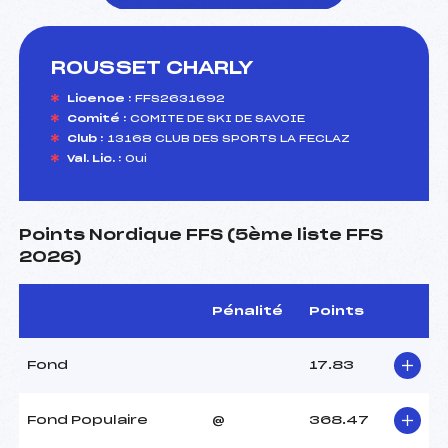
ROUSSET CHARLY
foi(s) le ski
Licence :
FFS2631692
Comité :
COMITE DE SKI DE SAVOIE
Club :
13168 CLUB DES SPORTS LA FECLAZ
Val. Lic. :
Oui
Points Nordique FFS (5ème liste FFS
2026)
Pénalité
Points
Fond
17.83
Fond Populaire
@
368.47