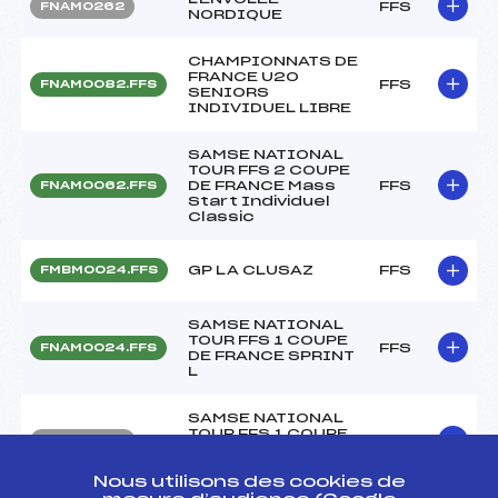
FFS
FNAM0262
NORDIQUE
CHAMPIONNATS DE
FRANCE U20
FFS
FNAM0082.FFS
SENIORS
INDIVIDUEL LIBRE
SAMSE NATIONAL
TOUR FFS 2 COUPE
DE FRANCE Mass
FFS
FNAM0062.FFS
Start Individuel
Classic
GP LA CLUSAZ
FFS
FMBM0024.FFS
SAMSE NATIONAL
TOUR FFS 1 COUPE
FFS
FNAM0024.FFS
DE FRANCE SPRINT
L
SAMSE NATIONAL
TOUR FFS 1 COUPE
FFS
FNAM0026
DE FRANCE SPRINT
L
Nous utilisons des cookies de