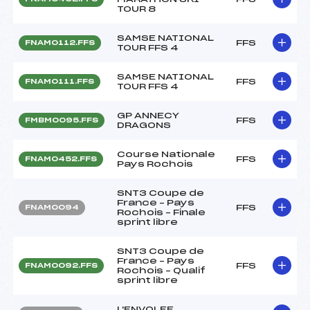
TOUR 8
SAMSE NATIONAL
FFS
FNAM0112.FFS
TOUR FFS 4
SAMSE NATIONAL
FFS
FNAM0111.FFS
TOUR FFS 4
GP ANNECY
FFS
FMBM0095.FFS
DRAGONS
Course Nationale
FFS
FNAM0452.FFS
Pays Rochois
SNT3 Coupe de
France – Pays
FFS
FNAM0094
Rochois – Finale
sprint libre
SNT3 Coupe de
France – Pays
FFS
FNAM0092.FFS
Rochois – Qualif
sprint libre
L'ENVOLEE