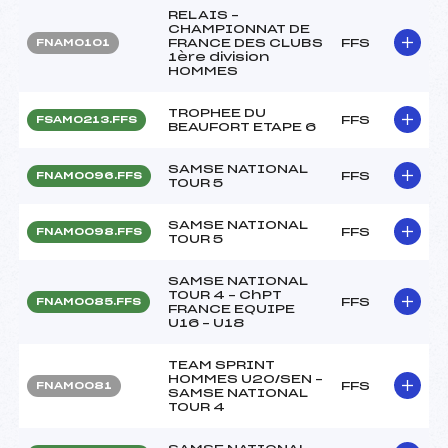
RELAIS –
CHAMPIONNAT DE
FRANCE DES CLUBS
FFS
FNAM0101
1ère division
HOMMES
TROPHEE DU
FFS
FSAM0213.FFS
BEAUFORT ETAPE 6
SAMSE NATIONAL
FFS
FNAM0096.FFS
TOUR 5
SAMSE NATIONAL
FFS
FNAM0098.FFS
TOUR 5
SAMSE NATIONAL
TOUR 4 – ChPT
FFS
FNAM0085.FFS
FRANCE EQUIPE
U16 – U18
TEAM SPRINT
HOMMES U20/SEN –
FFS
FNAM0081
SAMSE NATIONAL
TOUR 4