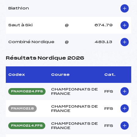
Biathlon
Saut à Ski
@
674.79
Combiné Nordique
@
483.13
Résultats Nordique 2026
Codex
Course
Cat.
CHAMPIONNATS DE
FFS
FNAM0224.FFS
FRANCE
CHAMPIONNATS DE
FFS
FNAM0218
FRANCE
CHAMPIONNATS DE
FFS
FNAM0214.FFS
FRANCE