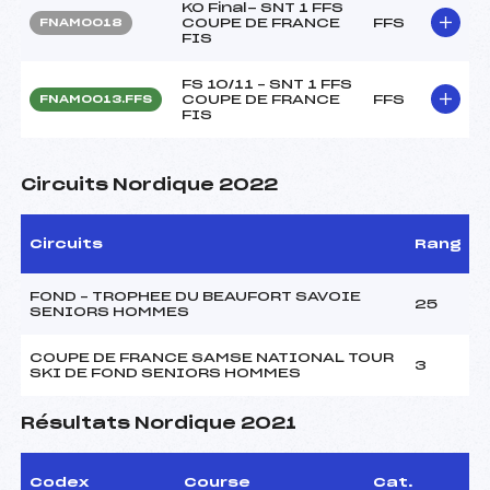
KO Final- SNT 1 FFS
COUPE DE FRANCE
FFS
FNAM0018
FIS
FS 10/11 – SNT 1 FFS
COUPE DE FRANCE
FFS
FNAM0013.FFS
FIS
Circuits Nordique 2022
Circuits
Rang
FOND – TROPHEE DU BEAUFORT SAVOIE
25
SENIORS HOMMES
COUPE DE FRANCE SAMSE NATIONAL TOUR
3
SKI DE FOND SENIORS HOMMES
Résultats Nordique 2021
Codex
Course
Cat.