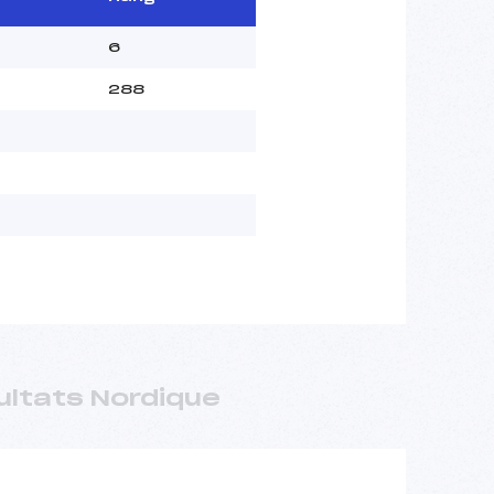
6
288
ultats Nordique