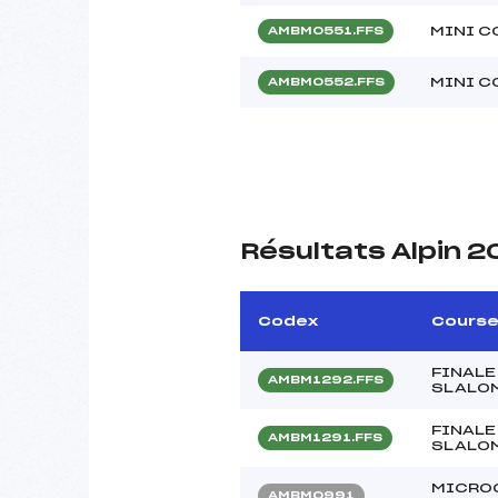
MINI C
AMBM0551.FFS
MINI C
AMBM0552.FFS
Résultats Alpin 
Codex
Cours
FINALE
AMBM1292.FFS
SLALOM
FINALE
AMBM1291.FFS
SLALOM
MICRO
AMBM0991