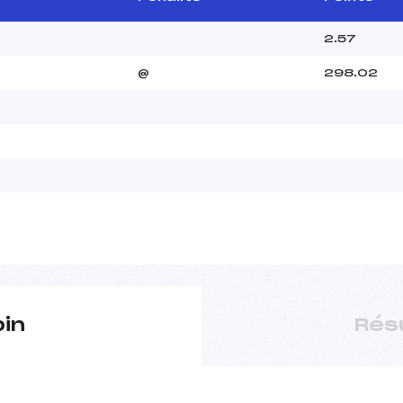
2.57
@
298.02
pin
Rés