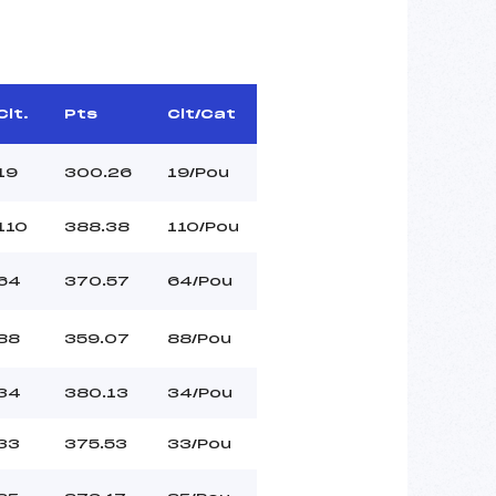
Clt.
Pts
Clt/Cat
19
300.26
19/Pou
110
388.38
110/Pou
64
370.57
64/Pou
88
359.07
88/Pou
34
380.13
34/Pou
33
375.53
33/Pou