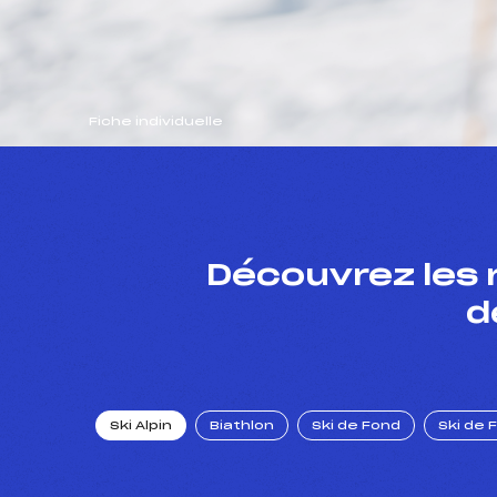
Fiche individuelle
Découvrez les 
d
Ski Alpin
Biathlon
Ski de Fond
Ski de 