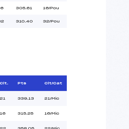
16
305.61
16/Pou
32
310.40
32/Pou
Clt.
Pts
Clt/Cat
21
339.13
21/Mic
16
315.25
16/Mic
22
358.05
22/Mic