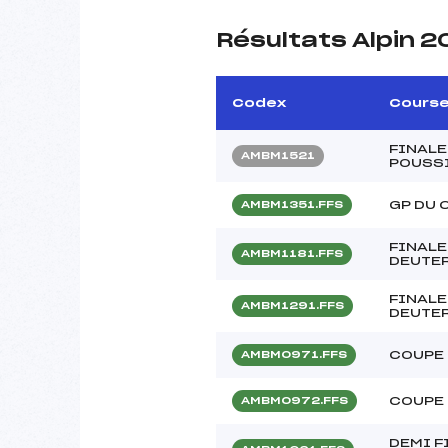
Résultats Alpin 2
Codex
Cours
FINALE
AMBM1521
POUSS
GP DU 
AMBM1351.FFS
FINALE
AMBM1181.FFS
DEUTE
FINALE
AMBM1291.FFS
DEUTE
COUPE 
AMBM0971.FFS
COUPE 
AMBM0972.FFS
DEMI F