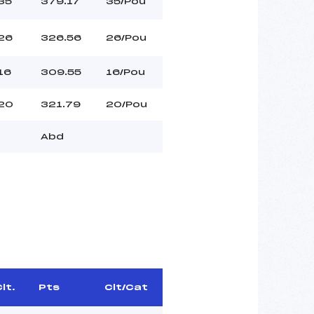
35
379.17
35/Pou
26
326.56
26/Pou
16
309.55
16/Pou
20
321.79
20/Pou
Abd
lt.
Pts
Clt/Cat