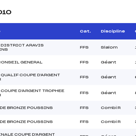
010
e
Cat.
Discipline
 DISTRICT ARAVIS
FFS
Slalom
INS
CONSEIL GENERAL
FFS
Géant
 QUALIF COUPE D'ARGENT
FFS
Géant
R
 COUPE D'ARGENT TROPHEE
FFS
Géant
R
DE BRONZE POUSSINS
FFS
Combi R
DE BRONZE POUSSINS
FFS
Combi R
INALE COUPE D'ARGENT