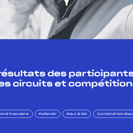
résultats des participants
es circuits et compétition
Fond Populaire
Rollerski
Saut à Ski
Combiné Nordiq