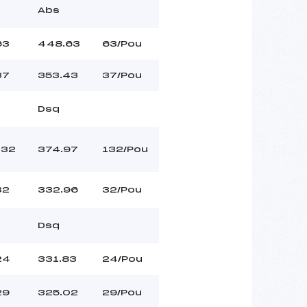
Abs
63
448.63
63/Pou
37
353.43
37/Pou
Dsq
132
374.97
132/Pou
32
332.96
32/Pou
Dsq
24
331.83
24/Pou
29
325.02
29/Pou