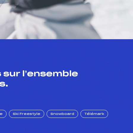
 sur l’ensemble
s.
ue
Ski Freestyle
Snowboard
Télémark