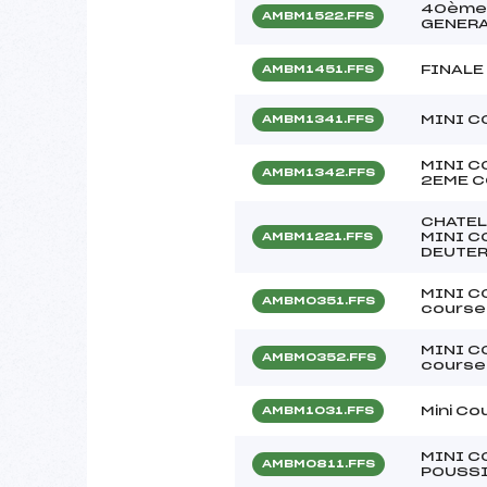
40ème 
AMBM1522.FFS
GENER
FINALE
AMBM1451.FFS
MINI C
AMBM1341.FFS
MINI C
AMBM1342.FFS
2EME C
CHATEL
MINI C
AMBM1221.FFS
DEUTE
MINI C
AMBM0351.FFS
course
MINI C
AMBM0352.FFS
course
Mini Co
AMBM1031.FFS
MINI C
AMBM0811.FFS
POUSSI