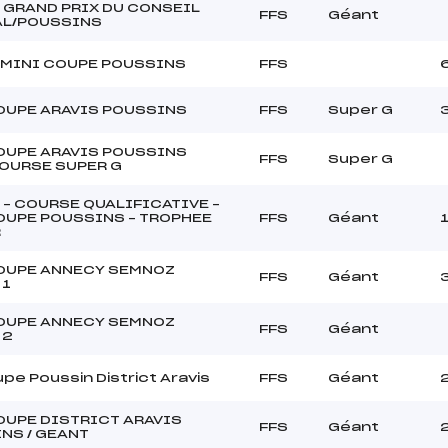
GRAND PRIX DU CONSEIL
FFS
Géant
AL/POUSSINS
 MINI COUPE POUSSINS
FFS
OUPE ARAVIS POUSSINS
FFS
Super G
OUPE ARAVIS POUSSINS
FFS
Super G
OURSE SUPER G
 – COURSE QUALIFICATIVE –
OUPE POUSSINS – TROPHEE
FFS
Géant
R
OUPE ANNECY SEMNOZ
FFS
Géant
 1
OUPE ANNECY SEMNOZ
FFS
Géant
 2
upe Poussin District Aravis
FFS
Géant
OUPE DISTRICT ARAVIS
FFS
Géant
NS / GEANT