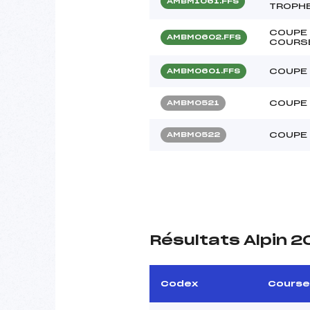
AMBM1061.FFS
TROPH
COUPE 
AMBM0602.FFS
COURS
COUPE 
AMBM0601.FFS
COUPE 
AMBM0521
COUPE 
AMBM0522
Résultats Alpin 
Codex
Course