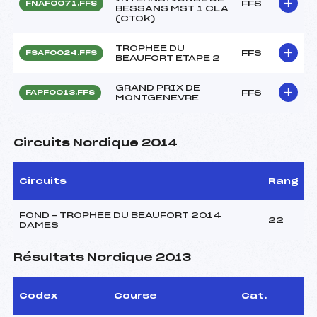
FFS
FNAF0071.FFS
BESSANS MST 1 CLA
(CTOk)
TROPHEE DU
FFS
FSAF0024.FFS
BEAUFORT ETAPE 2
GRAND PRIX DE
FFS
FAPF0013.FFS
MONTGENEVRE
Circuits Nordique 2014
Circuits
Rang
FOND – TROPHEE DU BEAUFORT 2014
22
DAMES
Résultats Nordique 2013
Codex
Course
Cat.