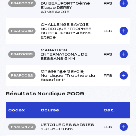
DU BEAUFORT" 5ème
FFS
FSAF0062
Etape DERBY
AIN/SAVOIE
CHALLENGE SAVOIE
NORDIQUE "TROPHEE
FFS
FSAF0052
DU BEAUFORT" 4ème
Etape
MARATHON
INTERNATIONAL DE
FFS
FSAT0033
BESSANS 5 KM
Challenge Savoie
Nordique "Trophée du
FFS
FSAF0022
Beaufort"
Résultats Nordique 2009
Codex
Course
Cat.
L'ETOILE DES SAISIES
FFS
FNAT0473
1-3-5-10 Km