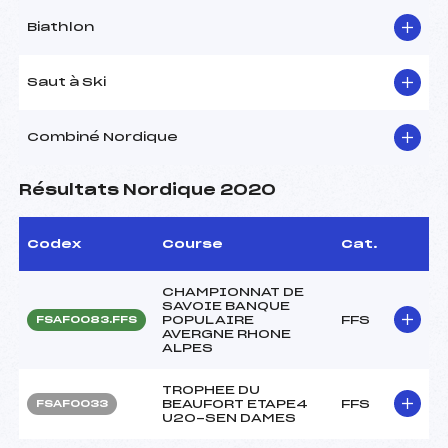
Biathlon
Saut à Ski
Combiné Nordique
Résultats Nordique 2020
Codex
Course
Cat.
CHAMPIONNAT DE
SAVOIE BANQUE
POPULAIRE
FFS
FSAF0083.FFS
AVERGNE RHONE
ALPES
TROPHEE DU
BEAUFORT ETAPE4
FFS
FSAF0033
U20-SEN DAMES