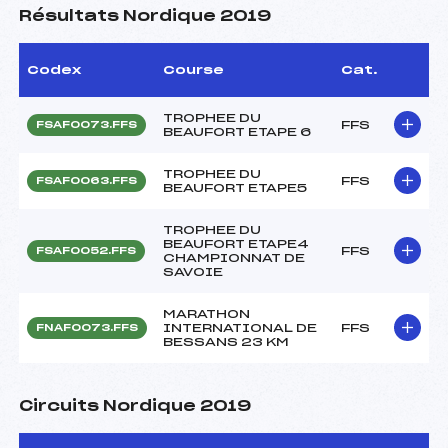
Résultats Nordique 2019
Codex
Course
Cat.
TROPHEE DU
FFS
FSAF0073.FFS
BEAUFORT ETAPE 6
TROPHEE DU
FFS
FSAF0063.FFS
BEAUFORT ETAPE5
TROPHEE DU
BEAUFORT ETAPE4
FFS
FSAF0052.FFS
CHAMPIONNAT DE
SAVOIE
MARATHON
INTERNATIONAL DE
FFS
FNAF0073.FFS
BESSANS 23 KM
Circuits Nordique 2019