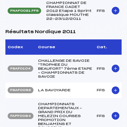
CHAMPIONNAT DE
FRANCE CADET
2012 Etape 1 Sprint
FFS
FNAF0021.FFS
classique MOUTHE
22-23/12/2011
Résultats Nordique 2011
Codex
Course
Cat.
CHALLENGE DE SAVOIE
"TROPHEE DU
BEAUFORT" 7ème ETAPE
FFS
FSAF0104
– CHAMPIONNATS DE
SAVOIE
LA SAVOYARDE
FFS
FSAF0092
CHAMPIONNATS
DEPARTEMENTAUX –
GRAND PRIX DU
MELEZIN COURSES
FFS
FAPF0084
PROMOTION
BENJAMINS ET