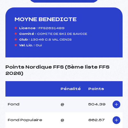
MOYNE BENEDICTE
foi(s) le ski
Licence :
FFS2631489
Comité :
COMITE DE SKI DE SAVOIE
Club :
13046 C.S VAL CENIS
Val. Lic. :
Oui
Points Nordique FFS (5ème liste FFS
2026)
Pénalité
Points
Fond
@
504.39
Fond Populaire
@
862.57