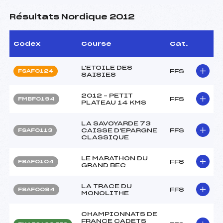
Résultats Nordique 2012
Codex
Course
Cat.
L'ETOILE DES
FFS
FSAF0124
SAISIES
2012 – PETIT
FFS
FMBF0194
PLATEAU 14 KMS
LA SAVOYARDE 73
CAISSE D'EPARGNE
FFS
FSAF0113
CLASSIQUE
LE MARATHON DU
FFS
FSAF0104
GRAND BEC
LA TRACE DU
FFS
FSAF0094
MONOLITHE
CHAMPIONNATS DE
FRANCE CADETS