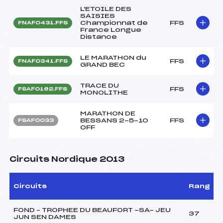
L'ETOILE DES
SAISIES
Championnat de
FFS
FNAF0431.FFS
France Longue
Distance
LE MARATHON du
FFS
FNAF0341.FFS
GRAND BEC
TRACE DU
FFS
FSAF0162.FFS
MONOLITHE
MARATHON DE
BESSANS 2-5-10
FFS
FSAF0033
OFF
Circuits Nordique 2013
Circuits
Rang
FOND – TROPHEE DU BEAUFORT -SA- JEU
37
JUN SEN DAMES