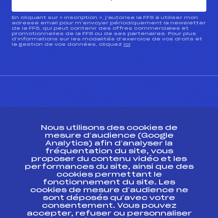
En cliquant sur « inscription », j’autorise la FFS à utiliser mon
adresse email pour m’envoyer périodiquement la newsletter
de la FFS, qui peut contenir des offres commerciales et
promotionnelles de la FFS ou de ses partenaires. Pour plus
d’informations sur les modalités d’exercice de vos droits et
la gestion de vos données, cliquez
ici
CONTACT
Nous utilisons des cookies de
ESPACE PRESSE
mesure d’audience (Google
Analytics) afin d’analyser la
fréquentation du site, vous
Ressources
proposer du contenu vidéo et les
performances du site, ainsi que des
Pass’Neige
cookies permettant le
Projet sportif fédéral
fonctionnement du site. Les
cookies de mesure d’audience ne
Projet de performance fédéral
sont déposés qu’avec votre
Antidopage
consentement. Vous pouvez
Pôle Développement, Formation, Suivi
accepter, refuser ou personnaliser
Scientifique