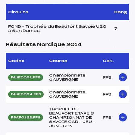
Circuits
Rang
FOND – Trophée du Beaufort Savoie U20
7
à Sen Dames
Résultats Nordique 2014
Codex
Course
Cat.
Championnats
FFS
FAUF0091.FFS
d'AUVERGNE
Championnats
FFS
FAUF0094.FFS
d'AUVERGNE
TROPHEE DU
BEAUFORT ETAPE 8
CHAMPIONNAT DE
FFS
FSAF0122.FFS
SAVOIE CAD – JEU –
JUN – SEN