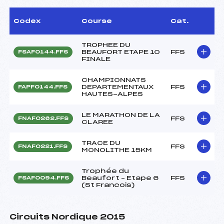
Codex
Course
Cat.
TROPHEE DU
BEAUFORT ETAPE 10
FFS
FSAF0144.FFS
FINALE
CHAMPIONNATS
DEPARTEMENTAUX
FFS
FAPF0144.FFS
HAUTES-ALPES
LE MARATHON DE LA
FFS
FNAF0262.FFS
CLAREE
TRACE DU
FFS
FNAF0221.FFS
MONOLITHE 15KM
Trophée du
Beaufort – Etape 6
FFS
FSAF0094.FFS
(St Francois)
Circuits Nordique 2015