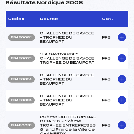
Résultats Nordique 2008
Codex
Course
Cat.
CHALLENGE DE SAVOIE
– TROPHEE DU
FFS
FSAF0081
BEAUFORT
"LA SAVOYARDE"
CHALLENGE DE SAVOIE
FFS
FSAF0071
TROPHEE DU BEAUFORT
CHALLENGE DE SAVOIE
– TROPHEE DU
FFS
FSAF0051
BEAUFORT
CHALLENGE DE SAVOIE
– TROPHEE DU
FFS
FSAF0031
BEAUFORT
29ème CRITERIUM NAL
CITADIN – 17ème
TROPHEE ENTREPRISES
FFS
FNAF0031
Grand Prix de la Ville de
CHAMBERY